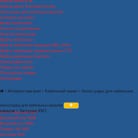
Кабель-канал ИЭК
Кабель-канал Schneider Electric
Аксессуары для кабельных каналов
Силовые разъемы
Вилка переносная
Розетка стационарная
Розетка переносная
Муфты кабельные
Муфты кабельные концевые КВТп, КНТп
Муфты кабельные соединительные СТП
Муфты кабельные Raychem
Электродвигатели
Товары на главной
Популярные товары
Распродажа
Интернет-магазин
Кабельный канал
Аксессуары для кабельных
Аксессуары для кабельных каналов
каналов
Заглушка КМЗ
Угол Т-образный КМТ
Внутрений угол КМВ
Внешний угол КМН
Поворот 90 КМП
Заглушка КМЗ