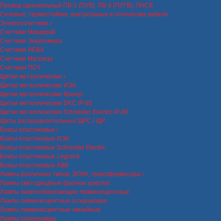
Провод одножильный ПВ-1 (ПУВ), ПВ-3 (ПУГВ), ПНСВ
Силовые, термостойкие, контрольные и оптические кабели
Электросчетчики
Счетчики Меркурий
Счетчики Энергомера
Счетчики НЕВА
Счетчики Матрица
Счетчики ПСЧ
Щитки металлические
Щитки металлические ИЭК
Щитки металлические Кронус
Щитки металлические DKC IP-65
Щитки металлические Schneider Electric IP-66
Щиты распределительные ЩРС / ЩР
Боксы пластиковые
Боксы пластиковые ИЭК
Боксы пластиковые Schneider Electric
Боксы пластиковые Legrand
Боксы пластиковые ABB
Лампы различных типов, ЭПРА, трансформаторы
Лампы светодиодные (разные цоколи)
Лампы энергосберегающие люминисцентные
Лампы люминисцентные штырьковые
Лампы люминисцентные линейные
Лампы галогеновые