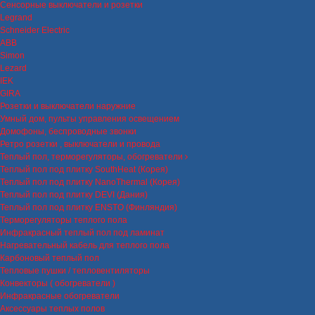
Сенсорные выключатели и розетки
Legrand
Schneider Electric
ABB
Simon
Lezard
IEK
GIRA
Розетки и выключатели наружние
Умный дом, пульты управления освещением
Домофоны, беспроводные звонки
Ретро розетки , выключатели и провода
Теплый пол, терморегуляторы, обогреватели
Теплый пол под плитку SouthHeat (Корея)
Теплый пол под плитку NanoThermal (Корея)
Теплый пол под плитку DEVI (Дания)
Теплый пол под плитку ENSTO (Финляндия)
Терморегуляторы теплого пола
Инфракрасный теплый пол под ламинат
Нагревательный кабель для теплого пола
Карбоновый теплый пол
Тепловые пушки / тепловентиляторы
Конвекторы ( обогреватели )
Инфракрасные обогреватели
Аксессуары теплых полов