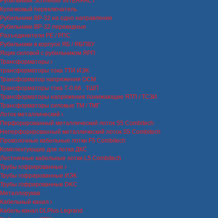
Рубильники Schneider INTERPACT
Кулачковый переключатель
Рубильники ВР-32 на одно направление
Рубильники ВР-32 перекидные
Разъединители РЕ / РПС
Рубильники в корпусе ЯБ / ЯБПВУ
Ящик силовой с рубильником ЯРП
Трансформаторы
трансформаторы тока ТТИ ИЭК
Трансформатор напряжения ОСМ
Трансформаторы тока Т-0.66 , ТШП
Трансформаторы напряжения понижающие ЯТП / ТСЗИ
Трансформаторы силовые ТМ / ТМГ
Лоток металлический
Перфорированный металлический лоток S5 Combitech
Неперфорированный металлический лоток S5 Combitech
Проволочные кабельные лотки F5 Combitech
Комплектующие для лотка ДКС
Лестничные кабельные лотки L5 Combitech
Трубы гофрированные
Трубы гофрированные ИЭК
Трубы гофрированные DKC
Металлорукав
Кабельный канал
Кабель-канал DLPlus Legrand