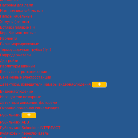
Патроны для ламп
Наконечники кабельные
Гильзы кабельные
Хомуты (стяжки)
Вставки плавкие ПН
Коробки монтажные
Изолента
Бирки маркировочные
Термоусадочная трубка (ТуТ)
Гофродержатели
Дин-рейки
Изоляторы шинные
Шины электротехнические
Бензиновые электростанции
Детекторы, извещатели, камеры видеонаблюдения
Видеонаблюдение
Извещатели пожарные
Детекторы движения, фотореле
Охранно-пожарная сигнализация
Рубильники
Рубильники ABB
Рубильники Schneider INTERPACT
Кулачковый переключатель