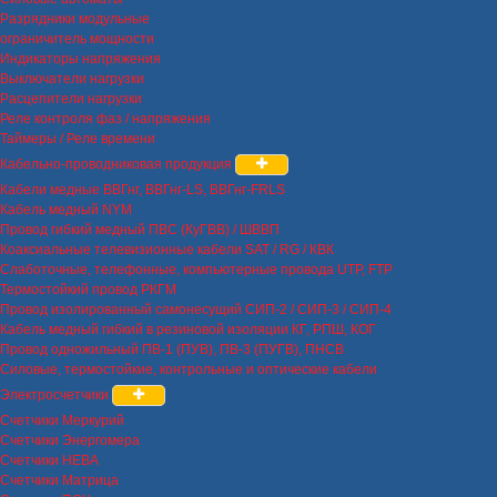
Разрядники модульные
ограничитель мощности
Индикаторы напряжения
Выключатели нагрузки
Расцепители нагрузки
Реле контроля фаз / напряжения
Таймеры / Реле времени
Кабельно-проводниковая продукция
Кабели медные ВВГнг, ВВГнг-LS, ВВГнг-FRLS
Кабель медный NYM
Провод гибкий медный ПВС (КуГВВ) / ШВВП
Коаксиальные телевизионные кабели SAT / RG / КВК
Слаботочные, телефонные, компьютерные провода UTP, FTP
Термостойкий провод РКГМ
Провод изолированный самонесущий СИП-2 / СИП-3 / СИП-4
Кабель медный гибкий в резиновой изоляции КГ, РПШ, КОГ
Провод одножильный ПВ-1 (ПУВ), ПВ-3 (ПУГВ), ПНСВ
Силовые, термостойкие, контрольные и оптические кабели
Электросчетчики
Счетчики Меркурий
Счетчики Энергомера
Счетчики НЕВА
Счетчики Матрица