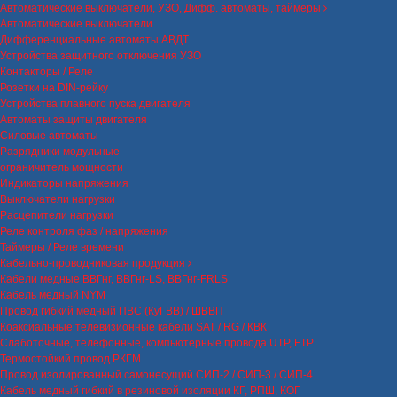
Автоматические выключатели, УЗО, Дифф. автоматы, таймеры
Автоматические выключатели
Дифференциальные автоматы АВДТ
Устройства защитного отключения УЗО
Контакторы / Реле
Розетки на DIN-рейку
Устройства плавного пуска двигателя
Автоматы защиты двигателя
Силовые автоматы
Разрядники модульные
ограничитель мощности
Индикаторы напряжения
Выключатели нагрузки
Расцепители нагрузки
Реле контроля фаз / напряжения
Таймеры / Реле времени
Кабельно-проводниковая продукция
Кабели медные ВВГнг, ВВГнг-LS, ВВГнг-FRLS
Кабель медный NYM
Провод гибкий медный ПВС (КуГВВ) / ШВВП
Коаксиальные телевизионные кабели SAT / RG / КВК
Слаботочные, телефонные, компьютерные провода UTP, FTP
Термостойкий провод РКГМ
Провод изолированный самонесущий СИП-2 / СИП-3 / СИП-4
Кабель медный гибкий в резиновой изоляции КГ, РПШ, КОГ