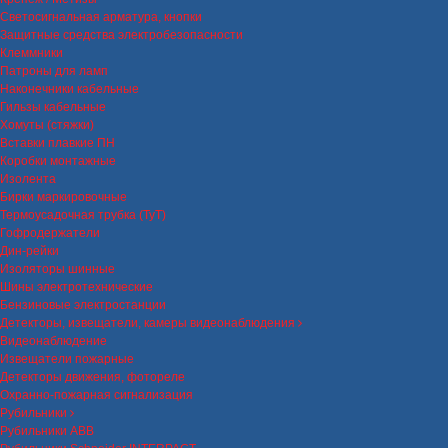
Светосигнальная арматура, кнопки
Защитные средства электробезопасности
Клеммники
Патроны для ламп
Наконечники кабельные
Гильзы кабельные
Хомуты (стяжки)
Вставки плавкие ПН
Коробки монтажные
Изолента
Бирки маркировочные
Термоусадочная трубка (ТуТ)
Гофродержатели
Дин-рейки
Изоляторы шинные
Шины электротехнические
Бензиновые электростанции
Детекторы, извещатели, камеры видеонаблюдения
Видеонаблюдение
Извещатели пожарные
Детекторы движения, фотореле
Охранно-пожарная сигнализация
Рубильники
Рубильники ABB