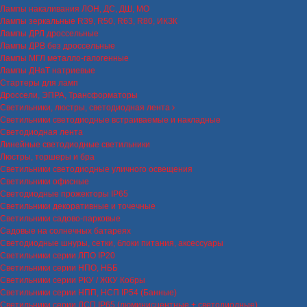
Лампы накаливания ЛОН, ДС, ДШ, МО
Лампы зеркальные R39, R50, R63, R80, ИКЗК
Лампы ДРЛ дроссельные
Лампы ДРВ без дроссельные
Лампы МГЛ металло-галогенные
Лампы ДНаТ натриевые
Стартеры для ламп
Дроссели, ЭПРА, Трансформаторы
Светильники, люстры, светодиодная лента
Светильники светодиодные встраиваемые и накладные
Светодиодная лента
Линейные светодиодные светильники
Люстры, торшеры и бра
Светильники светодиодные уличного освещения
Светильники офисные
Светодиодные прожекторы IP65
Светильники декоративные и точечные
Светильники садово-парковые
Садовые на солнечных батареях
Светодиодные шнуры, сетки, блоки питания, аксессуары
Светильники серии ЛПО IP20
Светильники серии НПО, НББ
Светильники серии РКУ / ЖКУ Кобры
Светильники серии НПП, НСП IP54 (Банные)
Светильники серии ЛСП IP65 (люминисцентные + светодиодные)