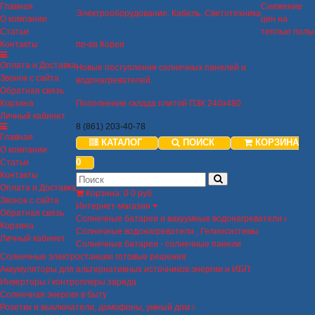
Главная
Снижение
Электрооборудование. Кабель. Светотехника
О компании
цен на
Статьи
теплые полы
Контакты
пр-ва Кореи
Оплата и Доставка
Новые поступления солнечных панелей и
Звонок с сайта
водонагревателей.
Обратная связь
Корзина
Пополнение склада плитой ПЗК 240х480
Личный кабинет
8 (861) 203-40-78
Главная
КАТАЛОГ
ПОИСК
КОРЗИНА
О компании
0
Статьи
Контакты
Оплата и Доставка
Корзина
:
0
0 руб
Звонок с сайта
Интернет-магазин
Обратная связь
Солнечные батареи и вакуумные водонагреватели
Корзина
Солнечные водонагреватели , Гелиосистемы
Личный кабинет
Солнечные батареи - солнечные панели
Солнечные электростанции готовые решения
Аккумуляторы для альтернативных источников энергии и ИБП
Инверторы / контроллеры заряда
Солнечная энергия в быту
Розетки и выключатели, домофоны, умный дом