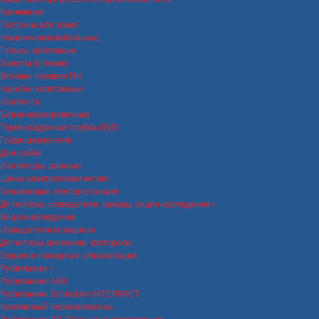
Клеммники
Патроны для ламп
Наконечники кабельные
Гильзы кабельные
Хомуты (стяжки)
Вставки плавкие ПН
Коробки монтажные
Изолента
Бирки маркировочные
Термоусадочная трубка (ТуТ)
Гофродержатели
Дин-рейки
Изоляторы шинные
Шины электротехнические
Бензиновые электростанции
Детекторы, извещатели, камеры видеонаблюдения
Видеонаблюдение
Извещатели пожарные
Детекторы движения, фотореле
Охранно-пожарная сигнализация
Рубильники
Рубильники ABB
Рубильники Schneider INTERPACT
Кулачковый переключатель