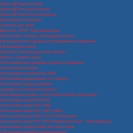
Лампы ДРЛ дроссельные
Лампы ДРВ без дроссельные
Лампы МГЛ металло-галогенные
Лампы ДНаТ натриевые
Стартеры для ламп
Дроссели, ЭПРА, Трансформаторы
Светильники, люстры, светодиодная лента
Светильники светодиодные встраиваемые и накладные
Светодиодная лента
Линейные светодиодные светильники
Люстры, торшеры и бра
Светильники светодиодные уличного освещения
Светильники офисные
Светодиодные прожекторы IP65
Светильники декоративные и точечные
Светильники садово-парковые
Садовые на солнечных батареях
Светодиодные шнуры, сетки, блоки питания, аксессуары
Светильники серии ЛПО IP20
Светильники серии НПО, НББ
Светильники серии РКУ / ЖКУ Кобры
Светильники серии НПП, НСП IP54 (Банные)
Светильники серии ЛСП IP65 (люминисцентные + светодиодные)
Светильники термостойкие для саун и бань
Светильники аварийно-эвакуационные