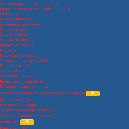
Светосигнальная арматура, кнопки
Защитные средства электробезопасности
Клеммники
Патроны для ламп
Наконечники кабельные
Гильзы кабельные
Хомуты (стяжки)
Вставки плавкие ПН
Коробки монтажные
Изолента
Бирки маркировочные
Термоусадочная трубка (ТуТ)
Гофродержатели
Дин-рейки
Изоляторы шинные
Шины электротехнические
Бензиновые электростанции
Детекторы, извещатели, камеры видеонаблюдения
Видеонаблюдение
Извещатели пожарные
Детекторы движения, фотореле
Охранно-пожарная сигнализация
Рубильники
Рубильники ABB