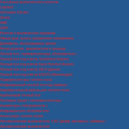
Сенсорные выключатели и розетки
Legrand
Schneider Electric
Simon
ABB
GIRA
Розетки и выключатели наружние
Умный дом, пульты управления освещением
Домофоны, беспроводные звонки
Ретро розетки , выключатели и провода
Теплый пол, терморегуляторы, обогреватели
Теплый пол под плитку SouthHeat (Корея)
Теплый пол под плитку NanoThermal (Корея)
Теплый пол под плитку DEVI (Дания)
Теплый пол под плитку ENSTO (Финляндия)
Терморегуляторы теплого пола
Инфракрасный теплый пол под ламинат
Нагревательный кабель для теплого пола
Карбоновый теплый пол
Тепловые пушки / тепловентиляторы
Конвекторы ( обогреватели )
Инфракрасные обогреватели
Аксессуары теплых полов
Автоматические выключатели, УЗО, Дифф. автоматы, таймеры
Автоматические выключатели