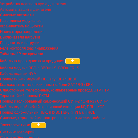
Устройства плавного пуска двигателя
Автоматы защиты двигателя
Силовые автоматы
Разрядники модульные
ограничитель мощности
Индикаторы напряжения
Выключатели нагрузки
Расцепители нагрузки
Реле контроля фаз / напряжения
Таймеры / Реле времени
Кабельно-проводниковая продукция
Кабели медные ВВГнг, ВВГнг-LS, ВВГнг-FRLS
Кабель медный NYM
Провод гибкий медный ПВС (КуГВВ) / ШВВП
Коаксиальные телевизионные кабели SAT / RG / КВК
Слаботочные, телефонные, компьютерные провода UTP, FTP
Термостойкий провод РКГМ
Провод изолированный самонесущий СИП-2 / СИП-3 / СИП-4
Кабель медный гибкий в резиновой изоляции КГ, РПШ, КОГ
Провод одножильный ПВ-1 (ПУВ), ПВ-3 (ПУГВ), ПНСВ
Силовые, термостойкие, контрольные и оптические кабели
Электросчетчики
Счетчики Меркурий
Счетчики Энергомера