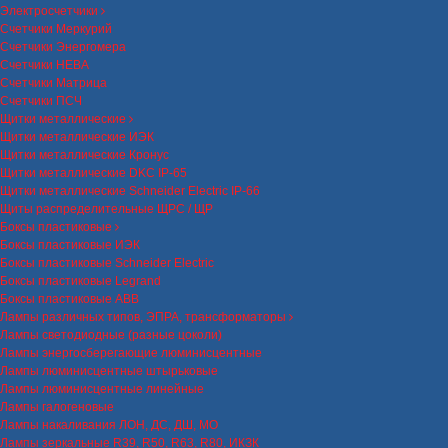
Электросчетчики
Счетчики Меркурий
Счетчики Энергомера
Счетчики НЕВА
Счетчики Матрица
Счетчики ПСЧ
Щитки металлические
Щитки металлические ИЭК
Щитки металлические Кронус
Щитки металлические DKC IP-65
Щитки металлические Schneider Electric IP-66
Щиты распределительные ЩРС / ЩР
Боксы пластиковые
Боксы пластиковые ИЭК
Боксы пластиковые Schneider Electric
Боксы пластиковые Legrand
Боксы пластиковые ABB
Лампы различных типов, ЭПРА, трансформаторы
Лампы светодиодные (разные цоколи)
Лампы энергосберегающие люминисцентные
Лампы люминисцентные штырьковые
Лампы люминисцентные линейные
Лампы галогеновые
Лампы накаливания ЛОН, ДС, ДШ, МО
Лампы зеркальные R39, R50, R63, R80, ИКЗК