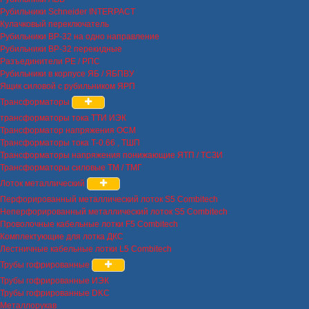
Рубильники Schneider INTERPACT
Кулачковый переключатель
Рубильники ВР-32 на одно направление
Рубильники ВР-32 перекидные
Разъединители РЕ / РПС
Рубильники в корпусе ЯБ / ЯБПВУ
Ящик силовой с рубильником ЯРП
Трансформаторы
трансформаторы тока ТТИ ИЭК
Трансформатор напряжения ОСМ
Трансформаторы тока Т-0.66 , ТШП
Трансформаторы напряжения понижающие ЯТП / ТСЗИ
Трансформаторы силовые ТМ / ТМГ
Лоток металлический
Перфорированный металлический лоток S5 Combitech
Неперфорированный металлический лоток S5 Combitech
Проволочные кабельные лотки F5 Combitech
Комплектующие для лотка ДКС
Лестничные кабельные лотки L5 Combitech
Трубы гофрированные
Трубы гофрированные ИЭК
Трубы гофрированные DKC
Металлорукав