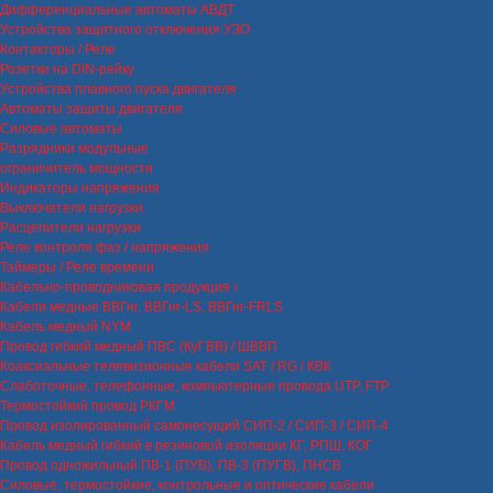
Дифференциальные автоматы АВДТ
Устройства защитного отключения УЗО
Контакторы / Реле
Розетки на DIN-рейку
Устройства плавного пуска двигателя
Автоматы защиты двигателя
Силовые автоматы
Разрядники модульные
ограничитель мощности
Индикаторы напряжения
Выключатели нагрузки
Расцепители нагрузки
Реле контроля фаз / напряжения
Таймеры / Реле времени
Кабельно-проводниковая продукция
Кабели медные ВВГнг, ВВГнг-LS, ВВГнг-FRLS
Кабель медный NYM
Провод гибкий медный ПВС (КуГВВ) / ШВВП
Коаксиальные телевизионные кабели SAT / RG / КВК
Слаботочные, телефонные, компьютерные провода UTP, FTP
Термостойкий провод РКГМ
Провод изолированный самонесущий СИП-2 / СИП-3 / СИП-4
Кабель медный гибкий в резиновой изоляции КГ, РПШ, КОГ
Провод одножильный ПВ-1 (ПУВ), ПВ-3 (ПУГВ), ПНСВ
Силовые, термостойкие, контрольные и оптические кабели