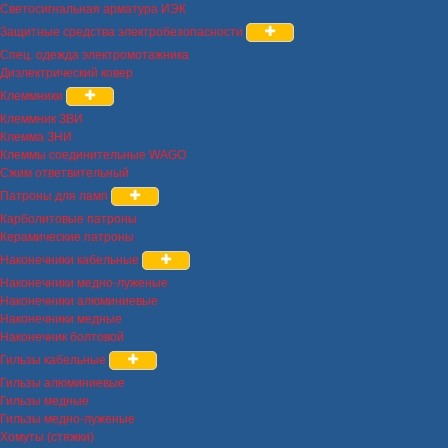
Светосигнальная арматура ИЭК
Защитные средства электробезопасности
Спец. одежда электромотажника
Диэлектрический ковер
Клеммники
Клеммник ЗВИ
Клемма ЗНИ
Клеммы соединительные WAGO
Сжим ответвительный
Патроны для ламп
Карболитовые патроны
Керамические патроны
Наконечники кабельные
Наконечники медно-луженые
Наконечники алюминиевые
Наконечники медные
Наконечник болтовой
Гильзы кабельные
Гильзы алюминиевые
Гильзы медные
Гильзы медно-луженые
Хомуты (стяжки)