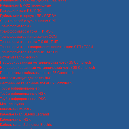
Рубильники ВР-32 на одно направление
Рубильники ВР-32 перекидные
Разъединители РЕ / РПС
Рубильники в корпусе ЯБ / ЯБПВУ
Ящик силовой с рубильником ЯРП
Трансформаторы
трансформаторы тока ТТИ ИЭК
Трансформатор напряжения ОСМ
Трансформаторы тока Т-0.66 , ТШП
Трансформаторы напряжения понижающие ЯТП / ТСЗИ
Трансформаторы силовые ТМ / ТМГ
Лоток металлический
Перфорированный металлический лоток S5 Combitech
Неперфорированный металлический лоток S5 Combitech
Проволочные кабельные лотки F5 Combitech
Комплектующие для лотка ДКС
Лестничные кабельные лотки L5 Combitech
Трубы гофрированные
Трубы гофрированные ИЭК
Трубы гофрированные DKC
Металлорукав
Кабельный канал
Кабель-канал DLPlus Legrand
Кабель-канал ИЭК
Кабель-канал Schneider Electric