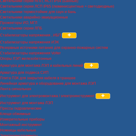
Светильники серии НПП, НСП IP54 (Банные)
Светильники серии ЛСП IP65 (люминисцентные + светодиодные)
Светильники термостойкие для саун и бань
Светильники аварийно-эвакуационные
Прожекторы ИО, МГЛ
Светильники серии ЛПБ
Стабилизаторы напряжения , ИБП
Стабилизаторы напряжения ИЭК
Резервные источники питания для охранно-пожарных систем
Стабилизаторы напряжения Volter
Опоры ЛЭП железобетонные
Арматура для монтажа ЛЭП и кабельных линий
Арматура для подвеса СИП
Плита ПЗК для закрытия кабеля в траншее
Линейная арматура и оборудование для монтажа ЛЭП
Лента сигнальная
Инструмент для электромонтажа / электроинструмент
Инструмент для монтажа ЛЭП
Прессы гидравлические
Клещи обжимные
Измерительные приборы
Монтажный инструмент
Ножницы кабельные
Электроинструменты