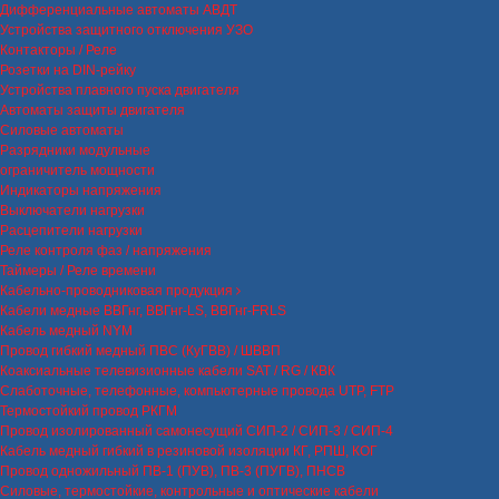
Дифференциальные автоматы АВДТ
Устройства защитного отключения УЗО
Контакторы / Реле
Розетки на DIN-рейку
Устройства плавного пуска двигателя
Автоматы защиты двигателя
Силовые автоматы
Разрядники модульные
ограничитель мощности
Индикаторы напряжения
Выключатели нагрузки
Расцепители нагрузки
Реле контроля фаз / напряжения
Таймеры / Реле времени
Кабельно-проводниковая продукция
Кабели медные ВВГнг, ВВГнг-LS, ВВГнг-FRLS
Кабель медный NYM
Провод гибкий медный ПВС (КуГВВ) / ШВВП
Коаксиальные телевизионные кабели SAT / RG / КВК
Слаботочные, телефонные, компьютерные провода UTP, FTP
Термостойкий провод РКГМ
Провод изолированный самонесущий СИП-2 / СИП-3 / СИП-4
Кабель медный гибкий в резиновой изоляции КГ, РПШ, КОГ
Провод одножильный ПВ-1 (ПУВ), ПВ-3 (ПУГВ), ПНСВ
Силовые, термостойкие, контрольные и оптические кабели