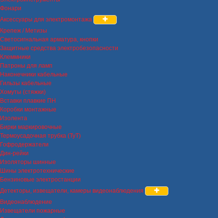
Фонари
Аксессуары для электромонтажа
Крепеж / Метизы
Светосигнальная арматура, кнопки
Защитные средства электробезопасности
Клеммники
Патроны для ламп
Наконечники кабельные
Гильзы кабельные
Хомуты (стяжки)
Вставки плавкие ПН
Коробки монтажные
Изолента
Бирки маркировочные
Термоусадочная трубка (ТуТ)
Гофродержатели
Дин-рейки
Изоляторы шинные
Шины электротехнические
Бензиновые электростанции
Детекторы, извещатели, камеры видеонаблюдения
Видеонаблюдение
Извещатели пожарные