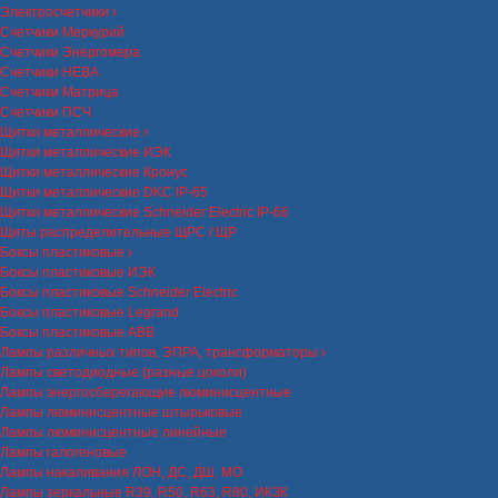
Электросчетчики
Счетчики Меркурий
Счетчики Энергомера
Счетчики НЕВА
Счетчики Матрица
Счетчики ПСЧ
Щитки металлические
Щитки металлические ИЭК
Щитки металлические Кронус
Щитки металлические DKC IP-65
Щитки металлические Schneider Electric IP-66
Щиты распределительные ЩРС / ЩР
Боксы пластиковые
Боксы пластиковые ИЭК
Боксы пластиковые Schneider Electric
Боксы пластиковые Legrand
Боксы пластиковые ABB
Лампы различных типов, ЭПРА, трансформаторы
Лампы светодиодные (разные цоколи)
Лампы энергосберегающие люминисцентные
Лампы люминисцентные штырьковые
Лампы люминисцентные линейные
Лампы галогеновые
Лампы накаливания ЛОН, ДС, ДШ, МО
Лампы зеркальные R39, R50, R63, R80, ИКЗК