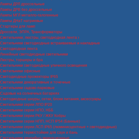
Лампы ДРЛ дроссельные
Лампы ДРВ без дроссельные
Лампы МГЛ металло-галогенные
Лампы ДНаТ натриевые
Стартеры для ламп
Дроссели, ЭПРА, Трансформаторы
Светильники, люстры, светодиодная лента
Светильники светодиодные встраиваемые и накладные
Светодиодная лента
Линейные светодиодные светильники
Люстры, торшеры и бра
Светильники светодиодные уличного освещения
Светильники офисные
Светодиодные прожекторы IP65
Светильники декоративные и точечные
Светильники садово-парковые
Садовые на солнечных батареях
Светодиодные шнуры, сетки, блоки питания, аксессуары
Светильники серии ЛПО IP20
Светильники серии НПО, НББ
Светильники серии РКУ / ЖКУ Кобры
Светильники серии НПП, НСП IP54 (Банные)
Светильники серии ЛСП IP65 (люминисцентные + светодиодные)
Светильники термостойкие для саун и бань
Светильники аварийно-эвакуационные