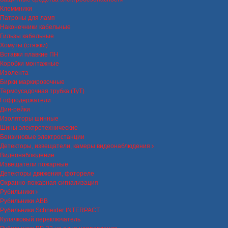
Клеммники
Патроны для ламп
Наконечники кабельные
Гильзы кабельные
Хомуты (стяжки)
Вставки плавкие ПН
Коробки монтажные
Изолента
Бирки маркировочные
Термоусадочная трубка (ТуТ)
Гофродержатели
Дин-рейки
Изоляторы шинные
Шины электротехнические
Бензиновые электростанции
Детекторы, извещатели, камеры видеонаблюдения
Видеонаблюдение
Извещатели пожарные
Детекторы движения, фотореле
Охранно-пожарная сигнализация
Рубильники
Рубильники ABB
Рубильники Schneider INTERPACT
Кулачковый переключатель