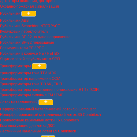
Детекторы движения, фотореле
Охранно-пожарная сигнализация
Рубильники
Рубильники ABB
Рубильники Schneider INTERPACT
Кулачковый переключатель
Рубильники ВР-32 на одно направление
Рубильники ВР-32 перекидные
Разъединители РЕ / РПС
Рубильники в корпусе ЯБ / ЯБПВУ
Ящик силовой с рубильником ЯРП
Трансформаторы
трансформаторы тока ТТИ ИЭК
Трансформатор напряжения ОСМ
Трансформаторы тока Т-0.66 , ТШП
Трансформаторы напряжения понижающие ЯТП / ТСЗИ
Трансформаторы силовые ТМ / ТМГ
Лоток металлический
Перфорированный металлический лоток S5 Combitech
Неперфорированный металлический лоток S5 Combitech
Проволочные кабельные лотки F5 Combitech
Комплектующие для лотка ДКС
Лестничные кабельные лотки L5 Combitech