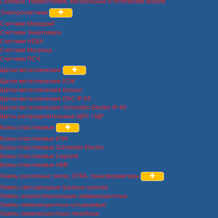
Силовые, термостойкие, контрольные и оптические кабели
Электросчетчики
Счетчики Меркурий
Счетчики Энергомера
Счетчики НЕВА
Счетчики Матрица
Счетчики ПСЧ
Щитки металлические
Щитки металлические ИЭК
Щитки металлические Кронус
Щитки металлические DKC IP-65
Щитки металлические Schneider Electric IP-66
Щиты распределительные ЩРС / ЩР
Боксы пластиковые
Боксы пластиковые ИЭК
Боксы пластиковые Schneider Electric
Боксы пластиковые Legrand
Боксы пластиковые ABB
Лампы различных типов, ЭПРА, трансформаторы
Лампы светодиодные (разные цоколи)
Лампы энергосберегающие люминисцентные
Лампы люминисцентные штырьковые
Лампы люминисцентные линейные