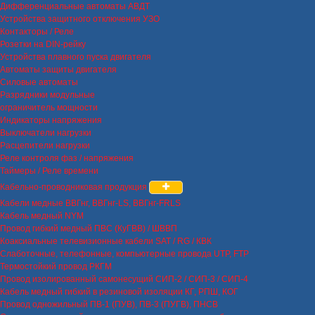
Дифференциальные автоматы АВДТ
Устройства защитного отключения УЗО
Контакторы / Реле
Розетки на DIN-рейку
Устройства плавного пуска двигателя
Автоматы защиты двигателя
Силовые автоматы
Разрядники модульные
ограничитель мощности
Индикаторы напряжения
Выключатели нагрузки
Расцепители нагрузки
Реле контроля фаз / напряжения
Таймеры / Реле времени
Кабельно-проводниковая продукция
Кабели медные ВВГнг, ВВГнг-LS, ВВГнг-FRLS
Кабель медный NYM
Провод гибкий медный ПВС (КуГВВ) / ШВВП
Коаксиальные телевизионные кабели SAT / RG / КВК
Слаботочные, телефонные, компьютерные провода UTP, FTP
Термостойкий провод РКГМ
Провод изолированный самонесущий СИП-2 / СИП-3 / СИП-4
Кабель медный гибкий в резиновой изоляции КГ, РПШ, КОГ
Провод одножильный ПВ-1 (ПУВ), ПВ-3 (ПУГВ), ПНСВ