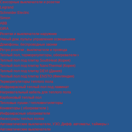
Сенсорные выключатели и розетки
Legrand
Schneider Electric
Simon
ABB
GIRA
Розетки и выключатели наружние
Умный дом, пульты управления освещением
Домофоны, беспроводные звонки
Ретро розетки , выключатели и провода
Теплый пол, терморегуляторы, обогреватели
Теплый пол под плитку SouthHeat (Корея)
Теплый пол под плитку NanoThermal (Корея)
Теплый пол под плитку DEVI (Дания)
Теплый пол под плитку ENSTO (Финляндия)
Терморегуляторы теплого пола
Инфракрасный теплый пол под ламинат
Нагревательный кабель для теплого пола
Карбоновый теплый пол
Тепловые пушки / тепловентиляторы
Конвекторы ( обогреватели )
Инфракрасные обогреватели
Аксессуары теплых полов
Автоматические выключатели, УЗО, Дифф. автоматы, таймеры
Автоматические выключатели