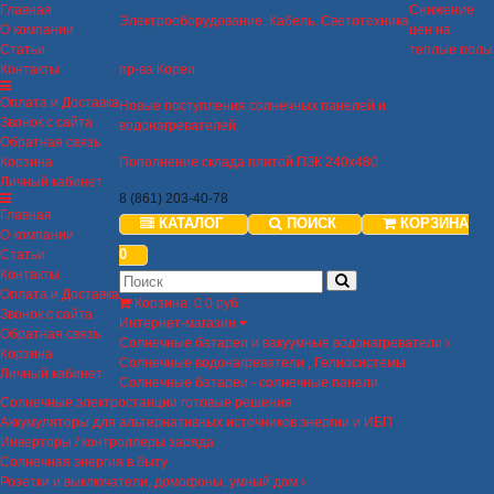
Главная
Снижение
Электрооборудование. Кабель. Светотехника
О компании
цен на
Статьи
теплые полы
Контакты
пр-ва Кореи
Оплата и Доставка
Новые поступления солнечных панелей и
Звонок с сайта
водонагревателей.
Обратная связь
Корзина
Пополнение склада плитой ПЗК 240х480
Личный кабинет
8 (861) 203-40-78
Главная
КАТАЛОГ
ПОИСК
КОРЗИНА
О компании
0
Статьи
Контакты
Оплата и Доставка
Корзина
:
0
0 руб
Звонок с сайта
Интернет-магазин
Обратная связь
Солнечные батареи и вакуумные водонагреватели
Корзина
Солнечные водонагреватели , Гелиосистемы
Личный кабинет
Солнечные батареи - солнечные панели
Солнечные электростанции готовые решения
Аккумуляторы для альтернативных источников энергии и ИБП
Инверторы / контроллеры заряда
Солнечная энергия в быту
Розетки и выключатели, домофоны, умный дом