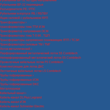
Рубильники ВР-32 на одно направление
Рубильники ВР-32 перекидные
Разъединители РЕ / РПС
Рубильники в корпусе ЯБ / ЯБПВУ
Ящик силовой с рубильником ЯРП
Трансформаторы
трансформаторы тока ТТИ ИЭК
Трансформатор напряжения ОСМ
Трансформаторы тока Т-0.66 , ТШП
Трансформаторы напряжения понижающие ЯТП / ТСЗИ
Трансформаторы силовые ТМ / ТМГ
Лоток металлический
Перфорированный металлический лоток S5 Combitech
Неперфорированный металлический лоток S5 Combitech
Проволочные кабельные лотки F5 Combitech
Комплектующие для лотка ДКС
Лестничные кабельные лотки L5 Combitech
Трубы гофрированные
Трубы гофрированные ИЭК
Трубы гофрированные DKC
Металлорукав
Кабельный канал
Кабель-канал DLPlus Legrand
Кабель-канал ИЭК
Кабель-канал Schneider Electric