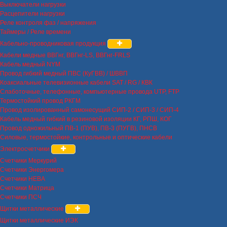
Выключатели нагрузки
Расцепители нагрузки
Реле контроля фаз / напряжения
Таймеры / Реле времени
Кабельно-проводниковая продукция
Кабели медные ВВГнг, ВВГнг-LS, ВВГнг-FRLS
Кабель медный NYM
Провод гибкий медный ПВС (КуГВВ) / ШВВП
Коаксиальные телевизионные кабели SAT / RG / КВК
Слаботочные, телефонные, компьютерные провода UTP, FTP
Термостойкий провод РКГМ
Провод изолированный самонесущий СИП-2 / СИП-3 / СИП-4
Кабель медный гибкий в резиновой изоляции КГ, РПШ, КОГ
Провод одножильный ПВ-1 (ПУВ), ПВ-3 (ПУГВ), ПНСВ
Силовые, термостойкие, контрольные и оптические кабели
Электросчетчики
Счетчики Меркурий
Счетчики Энергомера
Счетчики НЕВА
Счетчики Матрица
Счетчики ПСЧ
Щитки металлические
Щитки металлические ИЭК