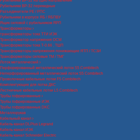
Рубильники ВР-32 на одно направление
Рубильники ВР-32 перекидные
Разъединители РЕ / РПС
Рубильники в корпусе ЯБ / ЯБПВУ
Ящик силовой с рубильником ЯРП
Трансформаторы
трансформаторы тока ТТИ ИЭК
Трансформатор напряжения ОСМ
Трансформаторы тока Т-0.66 , ТШП
Трансформаторы напряжения понижающие ЯТП / ТСЗИ
Трансформаторы силовые ТМ / ТМГ
Лоток металлический
Перфорированный металлический лоток S5 Combitech
Неперфорированный металлический лоток S5 Combitech
Проволочные кабельные лотки F5 Combitech
Комплектующие для лотка ДКС
Лестничные кабельные лотки L5 Combitech
Трубы гофрированные
Трубы гофрированные ИЭК
Трубы гофрированные DKC
Металлорукав
Кабельный канал
Кабель-канал DLPlus Legrand
Кабель-канал ИЭК
Кабель-канал Schneider Electric