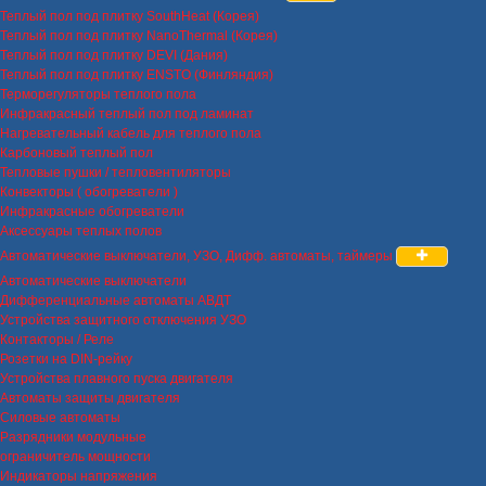
Теплый пол под плитку SouthHeat (Корея)
Теплый пол под плитку NanoThermal (Корея)
Теплый пол под плитку DEVI (Дания)
Теплый пол под плитку ENSTO (Финляндия)
Терморегуляторы теплого пола
Инфракрасный теплый пол под ламинат
Нагревательный кабель для теплого пола
Карбоновый теплый пол
Тепловые пушки / тепловентиляторы
Конвекторы ( обогреватели )
Инфракрасные обогреватели
Аксессуары теплых полов
Автоматические выключатели, УЗО, Дифф. автоматы, таймеры
Автоматические выключатели
Дифференциальные автоматы АВДТ
Устройства защитного отключения УЗО
Контакторы / Реле
Розетки на DIN-рейку
Устройства плавного пуска двигателя
Автоматы защиты двигателя
Силовые автоматы
Разрядники модульные
ограничитель мощности
Индикаторы напряжения