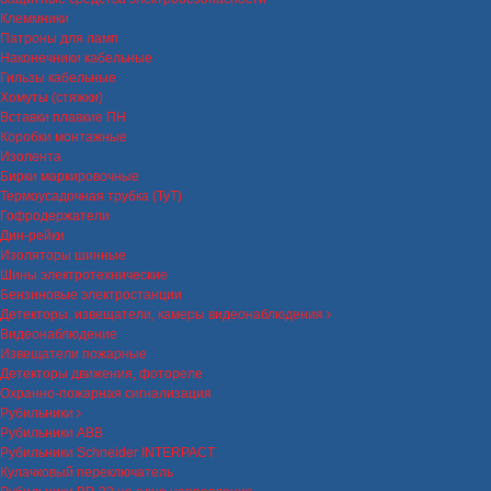
Клеммники
Патроны для ламп
Наконечники кабельные
Гильзы кабельные
Хомуты (стяжки)
Вставки плавкие ПН
Коробки монтажные
Изолента
Бирки маркировочные
Термоусадочная трубка (ТуТ)
Гофродержатели
Дин-рейки
Изоляторы шинные
Шины электротехнические
Бензиновые электростанции
Детекторы, извещатели, камеры видеонаблюдения
Видеонаблюдение
Извещатели пожарные
Детекторы движения, фотореле
Охранно-пожарная сигнализация
Рубильники
Рубильники ABB
Рубильники Schneider INTERPACT
Кулачковый переключатель