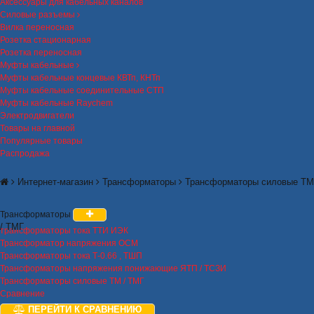
Аксессуары для кабельных каналов
Силовые разъемы
Вилка переносная
Розетка стационарная
Розетка переносная
Муфты кабельные
Муфты кабельные концевые КВТп, КНТп
Муфты кабельные соединительные СТП
Муфты кабельные Raychem
Электродвигатели
Товары на главной
Популярные товары
Распродажа
Интернет-магазин
Трансформаторы
Трансформаторы силовые ТМ
Трансформаторы
/ ТМГ
трансформаторы тока ТТИ ИЭК
Трансформатор напряжения ОСМ
Трансформаторы тока Т-0.66 , ТШП
Трансформаторы напряжения понижающие ЯТП / ТСЗИ
Трансформаторы силовые ТМ / ТМГ
Сравнение
ПЕРЕЙТИ К СРАВНЕНИЮ