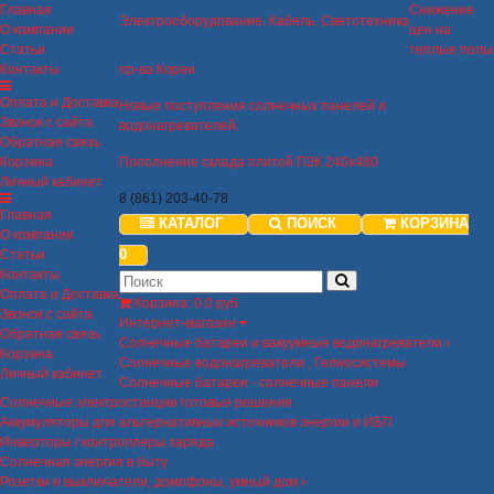
Главная
Снижение
Электрооборудование. Кабель. Светотехника
О компании
цен на
Статьи
теплые полы
Контакты
пр-ва Кореи
Оплата и Доставка
Новые поступления солнечных панелей и
Звонок с сайта
водонагревателей.
Обратная связь
Корзина
Пополнение склада плитой ПЗК 240х480
Личный кабинет
8 (861) 203-40-78
Главная
КАТАЛОГ
ПОИСК
КОРЗИНА
О компании
0
Статьи
Контакты
Оплата и Доставка
Корзина
:
0
0 руб
Звонок с сайта
Интернет-магазин
Обратная связь
Солнечные батареи и вакуумные водонагреватели
Корзина
Солнечные водонагреватели , Гелиосистемы
Личный кабинет
Солнечные батареи - солнечные панели
Солнечные электростанции готовые решения
Аккумуляторы для альтернативных источников энергии и ИБП
Инверторы / контроллеры заряда
Солнечная энергия в быту
Розетки и выключатели, домофоны, умный дом