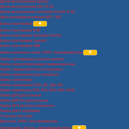
Щитки металлические Кронус
Щитки металлические DKC IP-65
Щитки металлические Schneider Electric IP-66
Щиты распределительные ЩРС / ЩР
Боксы пластиковые
Боксы пластиковые ИЭК
Боксы пластиковые Schneider Electric
Боксы пластиковые Legrand
Боксы пластиковые ABB
Лампы различных типов, ЭПРА, трансформаторы
Лампы светодиодные (разные цоколи)
Лампы энергосберегающие люминисцентные
Лампы люминисцентные штырьковые
Лампы люминисцентные линейные
Лампы галогеновые
Лампы накаливания ЛОН, ДС, ДШ, МО
Лампы зеркальные R39, R50, R63, R80, ИКЗК
Лампы ДРЛ дроссельные
Лампы ДРВ без дроссельные
Лампы МГЛ металло-галогенные
Лампы ДНаТ натриевые
Стартеры для ламп
Дроссели, ЭПРА, Трансформаторы
Светильники, люстры, светодиодная лента