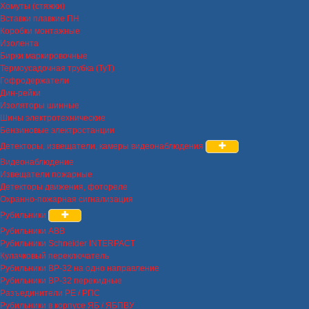
Хомуты (стяжки)
Вставки плавкие ПН
Коробки монтажные
Изолента
Бирки маркировочные
Термоусадочная трубка (ТуТ)
Гофродержатели
Дин-рейки
Изоляторы шинные
Шины электротехнические
Бензиновые электростанции
Детекторы, извещатели, камеры видеонаблюдения
Видеонаблюдение
Извещатели пожарные
Детекторы движения, фотореле
Охранно-пожарная сигнализация
Рубильники
Рубильники ABB
Рубильники Schneider INTERPACT
Кулачковый переключатель
Рубильники ВР-32 на одно направление
Рубильники ВР-32 перекидные
Разъединители РЕ / РПС
Рубильники в корпусе ЯБ / ЯБПВУ