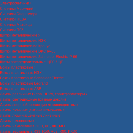
Электросчетчики
Счетчики Меркурий
Счетчики Энергомера
Счетчики НЕВА
Счетчики Матрица
Счетчики ПСЧ
Щитки металлические
Щитки металлические ИЭК
Щитки металлические Кронус
Щитки металлические DKC IP-65
Щитки металлические Schneider Electric IP-66
Щиты распределительные ЩРС / ЩР
Боксы пластиковые
Боксы пластиковые ИЭК
Боксы пластиковые Schneider Electric
Боксы пластиковые Legrand
Боксы пластиковые ABB
Лампы различных типов, ЭПРА, трансформаторы
Лампы светодиодные (разные цоколи)
Лампы энергосберегающие люминисцентные
Лампы люминисцентные штырьковые
Лампы люминисцентные линейные
Лампы галогеновые
Лампы накаливания ЛОН, ДС, ДШ, МО
Лампы зеркальные R39, R50, R63, R80, ИКЗК