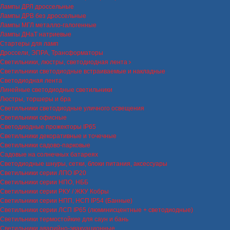
Лампы ДРЛ дроссельные
Лампы ДРВ без дроссельные
Лампы МГЛ металло-галогенные
Лампы ДНаТ натриевые
Стартеры для ламп
Дроссели, ЭПРА, Трансформаторы
Светильники, люстры, светодиодная лента
Светильники светодиодные встраиваемые и накладные
Светодиодная лента
Линейные светодиодные светильники
Люстры, торшеры и бра
Светильники светодиодные уличного освещения
Светильники офисные
Светодиодные прожекторы IP65
Светильники декоративные и точечные
Светильники садово-парковые
Садовые на солнечных батареях
Светодиодные шнуры, сетки, блоки питания, аксессуары
Светильники серии ЛПО IP20
Светильники серии НПО, НББ
Светильники серии РКУ / ЖКУ Кобры
Светильники серии НПП, НСП IP54 (Банные)
Светильники серии ЛСП IP65 (люминисцентные + светодиодные)
Светильники термостойкие для саун и бань
Светильники аварийно-эвакуационные