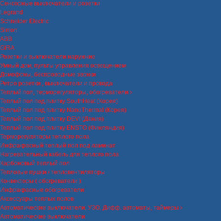
Сенсорные выключатели и розетки
Legrand
Schneider Electric
Simon
ABB
GIRA
Розетки и выключатели наружние
Умный дом, пульты управления освещением
Домофоны, беспроводные звонки
Ретро розетки , выключатели и провода
Теплый пол, терморегуляторы, обогреватели
Теплый пол под плитку SouthHeat (Корея)
Теплый пол под плитку NanoThermal (Корея)
Теплый пол под плитку DEVI (Дания)
Теплый пол под плитку ENSTO (Финляндия)
Терморегуляторы теплого пола
Инфракрасный теплый пол под ламинат
Нагревательный кабель для теплого пола
Карбоновый теплый пол
Тепловые пушки / тепловентиляторы
Конвекторы ( обогреватели )
Инфракрасные обогреватели
Аксессуары теплых полов
Автоматические выключатели, УЗО, Дифф. автоматы, таймеры
Автоматические выключатели