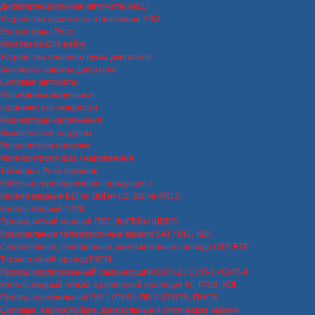
Дифференциальные автоматы АВДТ
Устройства защитного отключения УЗО
Контакторы / Реле
Розетки на DIN-рейку
Устройства плавного пуска двигателя
Автоматы защиты двигателя
Силовые автоматы
Разрядники модульные
ограничитель мощности
Индикаторы напряжения
Выключатели нагрузки
Расцепители нагрузки
Реле контроля фаз / напряжения
Таймеры / Реле времени
Кабельно-проводниковая продукция
Кабели медные ВВГнг, ВВГнг-LS, ВВГнг-FRLS
Кабель медный NYM
Провод гибкий медный ПВС (КуГВВ) / ШВВП
Коаксиальные телевизионные кабели SAT / RG / КВК
Слаботочные, телефонные, компьютерные провода UTP, FTP
Термостойкий провод РКГМ
Провод изолированный самонесущий СИП-2 / СИП-3 / СИП-4
Кабель медный гибкий в резиновой изоляции КГ, РПШ, КОГ
Провод одножильный ПВ-1 (ПУВ), ПВ-3 (ПУГВ), ПНСВ
Силовые, термостойкие, контрольные и оптические кабели