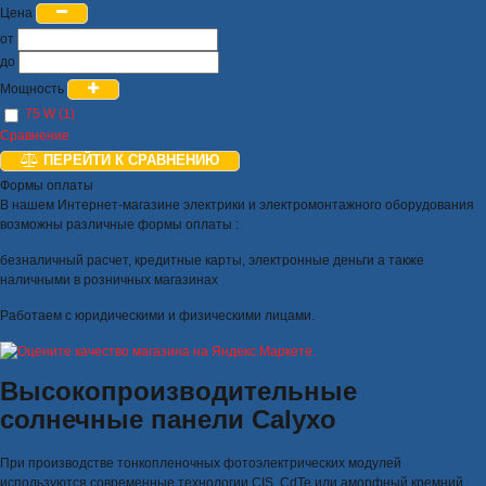
Цена
от
до
Мощность
75 W (1)
Сравнение
ПЕРЕЙТИ К СРАВНЕНИЮ
Формы оплаты
В нашем Интернет-магазине электрики и электромонтажного оборудования
возможны различные формы оплаты :
безналичный расчет, кредитные карты, электронные деньги а также
наличными в розничных магазинах
Работаем с юридическими и физическими лицами.
Высокопроизводительные
солнечные панели Calyxo
При производстве тонкопленочных фотоэлектрических модулей
используются современные технологии CIS, CdTe или аморфный кремний.