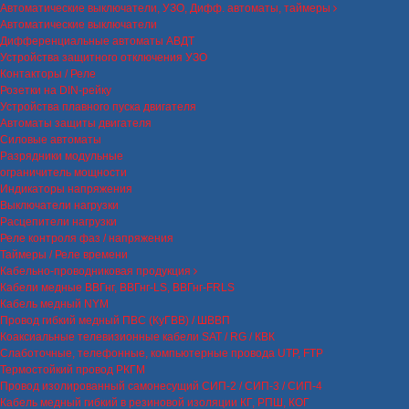
Автоматические выключатели, УЗО, Дифф. автоматы, таймеры
Автоматические выключатели
Дифференциальные автоматы АВДТ
Устройства защитного отключения УЗО
Контакторы / Реле
Розетки на DIN-рейку
Устройства плавного пуска двигателя
Автоматы защиты двигателя
Силовые автоматы
Разрядники модульные
ограничитель мощности
Индикаторы напряжения
Выключатели нагрузки
Расцепители нагрузки
Реле контроля фаз / напряжения
Таймеры / Реле времени
Кабельно-проводниковая продукция
Кабели медные ВВГнг, ВВГнг-LS, ВВГнг-FRLS
Кабель медный NYM
Провод гибкий медный ПВС (КуГВВ) / ШВВП
Коаксиальные телевизионные кабели SAT / RG / КВК
Слаботочные, телефонные, компьютерные провода UTP, FTP
Термостойкий провод РКГМ
Провод изолированный самонесущий СИП-2 / СИП-3 / СИП-4
Кабель медный гибкий в резиновой изоляции КГ, РПШ, КОГ