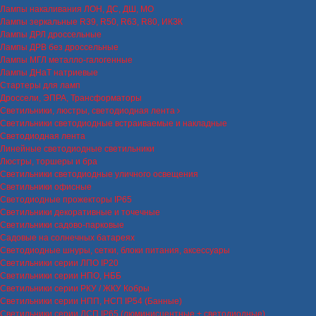
Лампы накаливания ЛОН, ДС, ДШ, МО
Лампы зеркальные R39, R50, R63, R80, ИКЗК
Лампы ДРЛ дроссельные
Лампы ДРВ без дроссельные
Лампы МГЛ металло-галогенные
Лампы ДНаТ натриевые
Стартеры для ламп
Дроссели, ЭПРА, Трансформаторы
Светильники, люстры, светодиодная лента
Светильники светодиодные встраиваемые и накладные
Светодиодная лента
Линейные светодиодные светильники
Люстры, торшеры и бра
Светильники светодиодные уличного освещения
Светильники офисные
Светодиодные прожекторы IP65
Светильники декоративные и точечные
Светильники садово-парковые
Садовые на солнечных батареях
Светодиодные шнуры, сетки, блоки питания, аксессуары
Светильники серии ЛПО IP20
Светильники серии НПО, НББ
Светильники серии РКУ / ЖКУ Кобры
Светильники серии НПП, НСП IP54 (Банные)
Светильники серии ЛСП IP65 (люминисцентные + светодиодные)