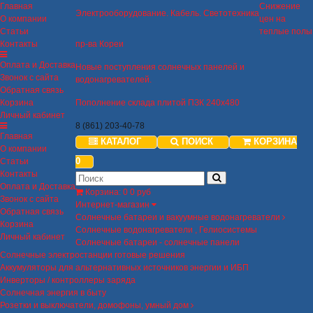
Главная
Снижение
Электрооборудование. Кабель. Светотехника
О компании
цен на
Статьи
теплые полы
Контакты
пр-ва Кореи
Оплата и Доставка
Новые поступления солнечных панелей и
Звонок с сайта
водонагревателей.
Обратная связь
Корзина
Пополнение склада плитой ПЗК 240х480
Личный кабинет
8 (861) 203-40-78
Главная
КАТАЛОГ
ПОИСК
КОРЗИНА
О компании
0
Статьи
Контакты
Оплата и Доставка
Корзина
:
0
0 руб
Звонок с сайта
Интернет-магазин
Обратная связь
Солнечные батареи и вакуумные водонагреватели
Корзина
Солнечные водонагреватели , Гелиосистемы
Личный кабинет
Солнечные батареи - солнечные панели
Солнечные электростанции готовые решения
Аккумуляторы для альтернативных источников энергии и ИБП
Инверторы / контроллеры заряда
Солнечная энергия в быту
Розетки и выключатели, домофоны, умный дом