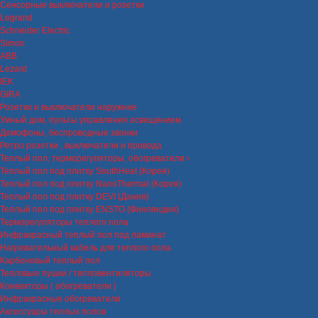
Сенсорные выключатели и розетки
Legrand
Schneider Electric
Simon
ABB
Lezard
IEK
GIRA
Розетки и выключатели наружние
Умный дом, пульты управления освещением
Домофоны, беспроводные звонки
Ретро розетки , выключатели и провода
Теплый пол, терморегуляторы, обогреватели
Теплый пол под плитку SouthHeat (Корея)
Теплый пол под плитку NanoThermal (Корея)
Теплый пол под плитку DEVI (Дания)
Теплый пол под плитку ENSTO (Финляндия)
Терморегуляторы теплого пола
Инфракрасный теплый пол под ламинат
Нагревательный кабель для теплого пола
Карбоновый теплый пол
Тепловые пушки / тепловентиляторы
Конвекторы ( обогреватели )
Инфракрасные обогреватели
Аксессуары теплых полов