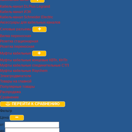
Кабель-канал DLPlus Legrand
Кабель-канал ИЭК
Кабель-канал Schneider Electric
Аксессуары для кабельных каналов
Силовые разъемы
Вилка переносная
Розетка стационарная
Розетка переносная
Муфты кабельные
Муфты кабельные концевые КВТп, КНТп
Муфты кабельные соединительные СТП
Муфты кабельные Raychem
Электродвигатели
Товары на главной
Популярные товары
Распродажа
Сравнение
ПЕРЕЙТИ К СРАВНЕНИЮ
Фильтр
Цена
от
до