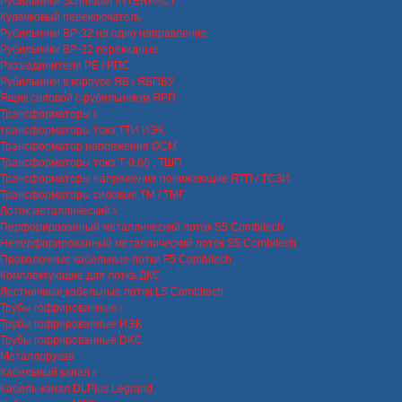
Рубильники Schneider INTERPACT
Кулачковый переключатель
Рубильники ВР-32 на одно направление
Рубильники ВР-32 перекидные
Разъединители РЕ / РПС
Рубильники в корпусе ЯБ / ЯБПВУ
Ящик силовой с рубильником ЯРП
Трансформаторы
трансформаторы тока ТТИ ИЭК
Трансформатор напряжения ОСМ
Трансформаторы тока Т-0.66 , ТШП
Трансформаторы напряжения понижающие ЯТП / ТСЗИ
Трансформаторы силовые ТМ / ТМГ
Лоток металлический
Перфорированный металлический лоток S5 Combitech
Неперфорированный металлический лоток S5 Combitech
Проволочные кабельные лотки F5 Combitech
Комплектующие для лотка ДКС
Лестничные кабельные лотки L5 Combitech
Трубы гофрированные
Трубы гофрированные ИЭК
Трубы гофрированные DKC
Металлорукав
Кабельный канал
Кабель-канал DLPlus Legrand