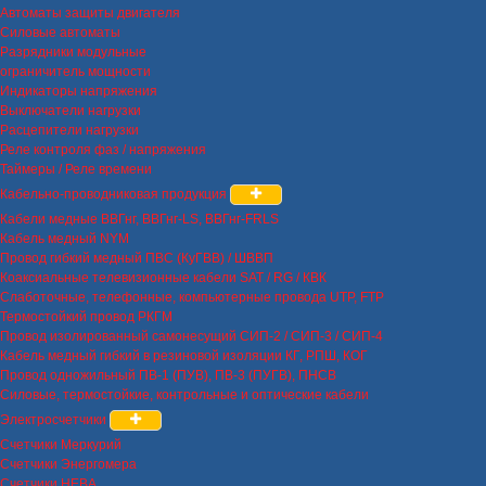
Автоматы защиты двигателя
Силовые автоматы
Разрядники модульные
ограничитель мощности
Индикаторы напряжения
Выключатели нагрузки
Расцепители нагрузки
Реле контроля фаз / напряжения
Таймеры / Реле времени
Кабельно-проводниковая продукция
Кабели медные ВВГнг, ВВГнг-LS, ВВГнг-FRLS
Кабель медный NYM
Провод гибкий медный ПВС (КуГВВ) / ШВВП
Коаксиальные телевизионные кабели SAT / RG / КВК
Слаботочные, телефонные, компьютерные провода UTP, FTP
Термостойкий провод РКГМ
Провод изолированный самонесущий СИП-2 / СИП-3 / СИП-4
Кабель медный гибкий в резиновой изоляции КГ, РПШ, КОГ
Провод одножильный ПВ-1 (ПУВ), ПВ-3 (ПУГВ), ПНСВ
Силовые, термостойкие, контрольные и оптические кабели
Электросчетчики
Счетчики Меркурий
Счетчики Энергомера
Счетчики НЕВА