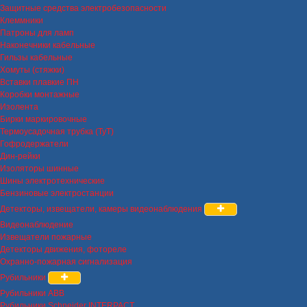
Защитные средства электробезопасности
Клеммники
Патроны для ламп
Наконечники кабельные
Гильзы кабельные
Хомуты (стяжки)
Вставки плавкие ПН
Коробки монтажные
Изолента
Бирки маркировочные
Термоусадочная трубка (ТуТ)
Гофродержатели
Дин-рейки
Изоляторы шинные
Шины электротехнические
Бензиновые электростанции
Детекторы, извещатели, камеры видеонаблюдения
Видеонаблюдение
Извещатели пожарные
Детекторы движения, фотореле
Охранно-пожарная сигнализация
Рубильники
Рубильники ABB
Рубильники Schneider INTERPACT