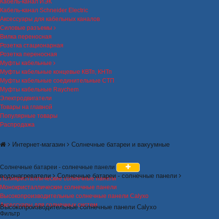
Кабель-канал ИЭК
Кабель-канал Schneider Electric
Аксессуары для кабельных каналов
Силовые разъемы
Вилка переносная
Розетка стационарная
Розетка переносная
Муфты кабельные
Муфты кабельные концевые КВТп, КНТп
Муфты кабельные соединительные СТП
Муфты кабельные Raychem
Электродвигатели
Товары на главной
Популярные товары
Распродажа
Интернет-магазин
Солнечные батареи и вакуумные
Солнечные батареи - солнечные панели
водонагреватели
Солнечные батареи - солнечные панели
Поликристаллические солнечные панели
Монокристаллические солнечные панели
Высокопроизводительные солнечные панели Calyxo
Аксессуары для солнечных систем
Высокопроизводительные солнечные панели Calyxo
Фильтр