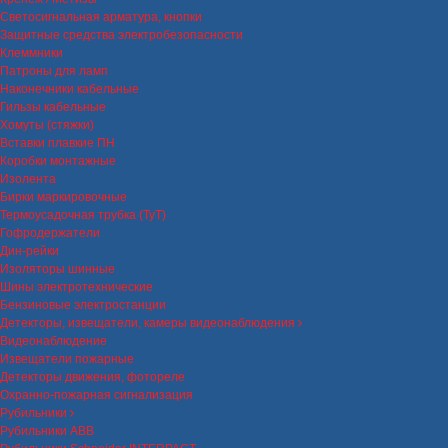
Светосигнальная арматура, кнопки
Защитные средства электробезопасности
Клеммники
Патроны для ламп
Наконечники кабельные
Гильзы кабельные
Хомуты (стяжки)
Вставки плавкие ПН
Коробки монтажные
Изолента
Бирки маркировочные
Термоусадочная трубка (ТуТ)
Гофродержатели
Дин-рейки
Изоляторы шинные
Шины электротехнические
Бензиновые электростанции
Детекторы, извещатели, камеры видеонаблюдения
Видеонаблюдение
Извещатели пожарные
Детекторы движения, фотореле
Охранно-пожарная сигнализация
Рубильники
Рубильники ABB