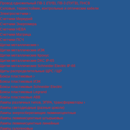
Провод одножильный ПВ-1 (ПУВ), ПВ-3 (ПУГВ), ПНСВ
Силовые, термостойкие, контрольные и оптические кабели
Электросчетчики
Счетчики Меркурий
Счетчики Энергомера
Счетчики НЕВА
Счетчики Матрица
Счетчики ПСЧ
Щитки металлические
Щитки металлические ИЭК
Щитки металлические Кронус
Щитки металлические DKC IP-65
Щитки металлические Schneider Electric IP-66
Щиты распределительные ЩРС / ЩР
Боксы пластиковые
Боксы пластиковые ИЭК
Боксы пластиковые Schneider Electric
Боксы пластиковые Legrand
Боксы пластиковые ABB
Лампы различных типов, ЭПРА, трансформаторы
Лампы светодиодные (разные цоколи)
Лампы энергосберегающие люминисцентные
Лампы люминисцентные штырьковые
Лампы люминисцентные линейные
Лампы галогеновые