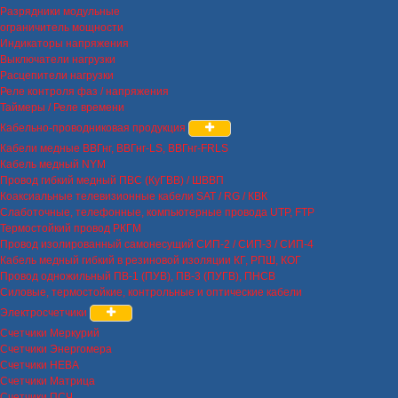
Разрядники модульные
ограничитель мощности
Индикаторы напряжения
Выключатели нагрузки
Расцепители нагрузки
Реле контроля фаз / напряжения
Таймеры / Реле времени
Кабельно-проводниковая продукция
Кабели медные ВВГнг, ВВГнг-LS, ВВГнг-FRLS
Кабель медный NYM
Провод гибкий медный ПВС (КуГВВ) / ШВВП
Коаксиальные телевизионные кабели SAT / RG / КВК
Слаботочные, телефонные, компьютерные провода UTP, FTP
Термостойкий провод РКГМ
Провод изолированный самонесущий СИП-2 / СИП-3 / СИП-4
Кабель медный гибкий в резиновой изоляции КГ, РПШ, КОГ
Провод одножильный ПВ-1 (ПУВ), ПВ-3 (ПУГВ), ПНСВ
Силовые, термостойкие, контрольные и оптические кабели
Электросчетчики
Счетчики Меркурий
Счетчики Энергомера
Счетчики НЕВА
Счетчики Матрица
Счетчики ПСЧ