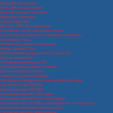
Лампы ДРЛ дроссельные
Лампы ДРВ без дроссельные
Лампы МГЛ металло-галогенные
Лампы ДНаТ натриевые
Стартеры для ламп
Дроссели, ЭПРА, Трансформаторы
Светильники, люстры, светодиодная лента
Светильники светодиодные встраиваемые и накладные
Светодиодная лента
Линейные светодиодные светильники
Люстры, торшеры и бра
Светильники светодиодные уличного освещения
Светильники офисные
Светодиодные прожекторы IP65
Светильники декоративные и точечные
Светильники садово-парковые
Садовые на солнечных батареях
Светодиодные шнуры, сетки, блоки питания, аксессуары
Светильники серии ЛПО IP20
Светильники серии НПО, НББ
Светильники серии РКУ / ЖКУ Кобры
Светильники серии НПП, НСП IP54 (Банные)
Светильники серии ЛСП IP65 (люминисцентные + светодиодные)
Светильники термостойкие для саун и бань
Светильники аварийно-эвакуационные