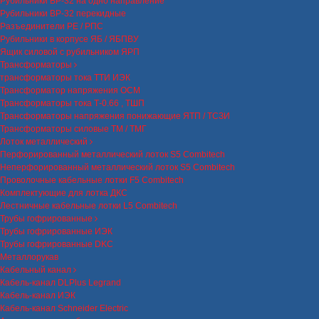
Рубильники ВР-32 на одно направление
Рубильники ВР-32 перекидные
Разъединители РЕ / РПС
Рубильники в корпусе ЯБ / ЯБПВУ
Ящик силовой с рубильником ЯРП
Трансформаторы
трансформаторы тока ТТИ ИЭК
Трансформатор напряжения ОСМ
Трансформаторы тока Т-0.66 , ТШП
Трансформаторы напряжения понижающие ЯТП / ТСЗИ
Трансформаторы силовые ТМ / ТМГ
Лоток металлический
Перфорированный металлический лоток S5 Combitech
Неперфорированный металлический лоток S5 Combitech
Проволочные кабельные лотки F5 Combitech
Комплектующие для лотка ДКС
Лестничные кабельные лотки L5 Combitech
Трубы гофрированные
Трубы гофрированные ИЭК
Трубы гофрированные DKC
Металлорукав
Кабельный канал
Кабель-канал DLPlus Legrand
Кабель-канал ИЭК
Кабель-канал Schneider Electric