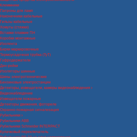
Клеммники
Патроны для ламп
Наконечники кабельные
Гильзы кабельные
Хомуты (стяжки)
Вставки плавкие ПН
Коробки монтажные
Изолента
Бирки маркировочные
Термоусадочная трубка (ТуТ)
Гофродержатели
Дин-рейки
Изоляторы шинные
Шины электротехнические
Бензиновые электростанции
Детекторы, извещатели, камеры видеонаблюдения
Видеонаблюдение
Извещатели пожарные
Детекторы движения, фотореле
Охранно-пожарная сигнализация
Рубильники
Рубильники ABB
Рубильники Schneider INTERPACT
Кулачковый переключатель