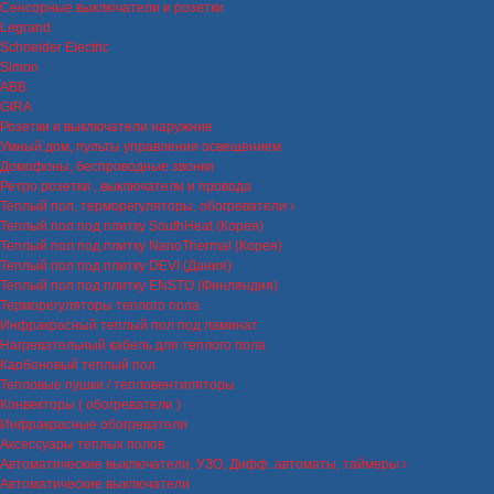
Сенсорные выключатели и розетки
Legrand
Schneider Electric
Simon
ABB
GIRA
Розетки и выключатели наружние
Умный дом, пульты управления освещением
Домофоны, беспроводные звонки
Ретро розетки , выключатели и провода
Теплый пол, терморегуляторы, обогреватели
Теплый пол под плитку SouthHeat (Корея)
Теплый пол под плитку NanoThermal (Корея)
Теплый пол под плитку DEVI (Дания)
Теплый пол под плитку ENSTO (Финляндия)
Терморегуляторы теплого пола
Инфракрасный теплый пол под ламинат
Нагревательный кабель для теплого пола
Карбоновый теплый пол
Тепловые пушки / тепловентиляторы
Конвекторы ( обогреватели )
Инфракрасные обогреватели
Аксессуары теплых полов
Автоматические выключатели, УЗО, Дифф. автоматы, таймеры
Автоматические выключатели