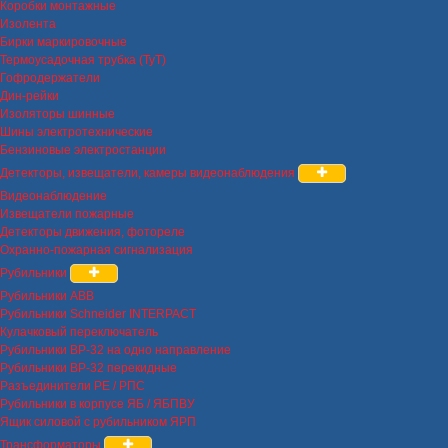
Коробки монтажные
Изолента
Бирки маркировочные
Термоусадочная трубка (ТуТ)
Гофродержатели
Дин-рейки
Изоляторы шинные
Шины электротехнические
Бензиновые электростанции
Детекторы, извещатели, камеры видеонаблюдения
Видеонаблюдение
Извещатели пожарные
Детекторы движения, фотореле
Охранно-пожарная сигнализация
Рубильники
Рубильники ABB
Рубильники Schneider INTERPACT
Кулачковый переключатель
Рубильники ВР-32 на одно направление
Рубильники ВР-32 перекидные
Разъединители РЕ / РПС
Рубильники в корпусе ЯБ / ЯБПВУ
Ящик силовой с рубильником ЯРП
Трансформаторы