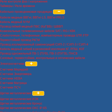
Реле контроля фаз / напряжения
Таймеры / Реле времени
Кабельно-проводниковая продукция
Кабели медные ВВГнг, ВВГнг-LS, ВВГнг-FRLS
Кабель медный NYM
Провод гибкий медный ПВС (КуГВВ) / ШВВП
Коаксиальные телевизионные кабели SAT / RG / КВК
Слаботочные, телефонные, компьютерные провода UTP, FTP
Термостойкий провод РКГМ
Провод изолированный самонесущий СИП-2 / СИП-3 / СИП-4
Кабель медный гибкий в резиновой изоляции КГ, РПШ, КОГ
Провод одножильный ПВ-1 (ПУВ), ПВ-3 (ПУГВ), ПНСВ
Силовые, термостойкие, контрольные и оптические кабели
Электросчетчики
Счетчики Меркурий
Счетчики Энергомера
Счетчики НЕВА
Счетчики Матрица
Счетчики ПСЧ
Щитки металлические
Щитки металлические ИЭК
Щитки металлические Кронус
Щитки металлические DKC IP-65