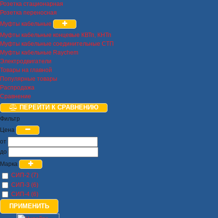
Розетка стационарная
Розетка переносная
Муфты кабельные
Муфты кабельные концевые КВТп, КНТп
Муфты кабельные соединительные СТП
Муфты кабельные Raychem
Электродвигатели
Товары на главной
Популярные товары
Распродажа
Сравнение
ПЕРЕЙТИ К СРАВНЕНИЮ
Фильтр
Цена
от
до
Марка
СИП-2 (7)
СИП-3 (6)
СИП-4 (6)
ПРИМЕНИТЬ