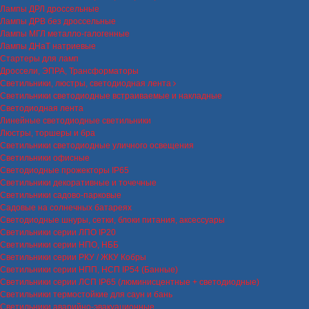
Лампы ДРЛ дроссельные
Лампы ДРВ без дроссельные
Лампы МГЛ металло-галогенные
Лампы ДНаТ натриевые
Стартеры для ламп
Дроссели, ЭПРА, Трансформаторы
Светильники, люстры, светодиодная лента
Светильники светодиодные встраиваемые и накладные
Светодиодная лента
Линейные светодиодные светильники
Люстры, торшеры и бра
Светильники светодиодные уличного освещения
Светильники офисные
Светодиодные прожекторы IP65
Светильники декоративные и точечные
Светильники садово-парковые
Садовые на солнечных батареях
Светодиодные шнуры, сетки, блоки питания, аксессуары
Светильники серии ЛПО IP20
Светильники серии НПО, НББ
Светильники серии РКУ / ЖКУ Кобры
Светильники серии НПП, НСП IP54 (Банные)
Светильники серии ЛСП IP65 (люминисцентные + светодиодные)
Светильники термостойкие для саун и бань
Светильники аварийно-эвакуационные