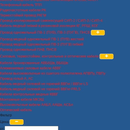
Телефонный кабель ТПП
Радиочастотные кабели РК
Термостойкий провод РКГМ
Провод изолированный самонесущий СИП-2 / СИП-3 / СИП-4
Кабель медный гибкий в резиновой изоляции КГ, РПШ, КОГ
Провод одножильный ПВ-1 (ПУВ), ПВ-3 (ПУГВ), ПНСВ
Провод медный одножильный ПВ-1 (ПУВ) жесткий
Провод медный одножильный ПВ-3 (ПУГВ) гибкий
Провод одножильный ПАВ, ПНСВ
Силовые, термостойкие, контрольные и оптические кабели
Кабели бронированные АВБбШв, ВБбШв
Алюминиевые силовые кабели АВВГ
Кабели высоковольтные из сшитого полиэтилена АПВПу, ПВПу
Провод голый А, АС
Кабель медный силовой не горючий ВВГнг / ВВГнг-LS
Кабель медный силовой не горючий ВВГнг-FRLS
Кабели контрольные медные КВВГ
Монтажные кабели МКЭШ
Высоковольтные кабели ААБЛ, ААШв, АСБл
Оптический кабель
Фильтр
Цена
от