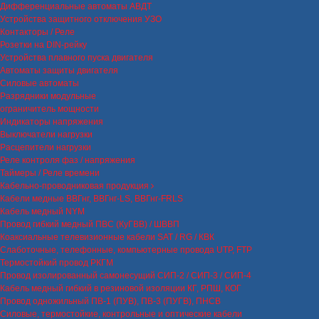
Дифференциальные автоматы АВДТ
Устройства защитного отключения УЗО
Контакторы / Реле
Розетки на DIN-рейку
Устройства плавного пуска двигателя
Автоматы защиты двигателя
Силовые автоматы
Разрядники модульные
ограничитель мощности
Индикаторы напряжения
Выключатели нагрузки
Расцепители нагрузки
Реле контроля фаз / напряжения
Таймеры / Реле времени
Кабельно-проводниковая продукция
Кабели медные ВВГнг, ВВГнг-LS, ВВГнг-FRLS
Кабель медный NYM
Провод гибкий медный ПВС (КуГВВ) / ШВВП
Коаксиальные телевизионные кабели SAT / RG / КВК
Слаботочные, телефонные, компьютерные провода UTP, FTP
Термостойкий провод РКГМ
Провод изолированный самонесущий СИП-2 / СИП-3 / СИП-4
Кабель медный гибкий в резиновой изоляции КГ, РПШ, КОГ
Провод одножильный ПВ-1 (ПУВ), ПВ-3 (ПУГВ), ПНСВ
Силовые, термостойкие, контрольные и оптические кабели