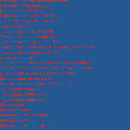
Рубильники ВР-32 на одно направление
Рубильники ВР-32 перекидные
Разъединители РЕ / РПС
Рубильники в корпусе ЯБ / ЯБПВУ
Ящик силовой с рубильником ЯРП
Трансформаторы
трансформаторы тока ТТИ ИЭК
Трансформатор напряжения ОСМ
Трансформаторы тока Т-0.66 , ТШП
Трансформаторы напряжения понижающие ЯТП / ТСЗИ
Трансформаторы силовые ТМ / ТМГ
Лоток металлический
Перфорированный металлический лоток S5 Combitech
Неперфорированный металлический лоток S5 Combitech
Проволочные кабельные лотки F5 Combitech
Комплектующие для лотка ДКС
Лестничные кабельные лотки L5 Combitech
Трубы гофрированные
Трубы гофрированные ИЭК
Трубы гофрированные DKC
Металлорукав
Кабельный канал
Кабель-канал DLPlus Legrand
Кабель-канал ИЭК
Кабель-канал Schneider Electric