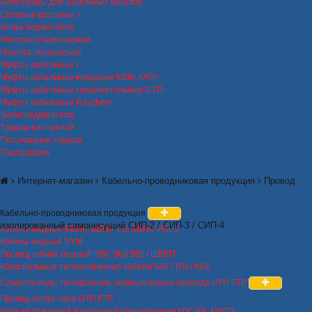
Аксессуары для кабельных каналов
Силовые разъемы
Вилка переносная
Розетка стационарная
Розетка переносная
Муфты кабельные
Муфты кабельные концевые КВТп, КНТп
Муфты кабельные соединительные СТП
Муфты кабельные Raychem
Электродвигатели
Товары на главной
Популярные товары
Распродажа
Интернет-магазин
Кабельно-проводниковая продукция
Провод
Кабельно-проводниковая продукция
изолированный самонесущий СИП-2 / СИП-3 / СИП-4
Кабели медные ВВГнг, ВВГнг-LS, ВВГнг-FRLS
Кабель медный NYM
Провод гибкий медный ПВС (КуГВВ) / ШВВП
Коаксиальные телевизионные кабели SAT / RG / КВК
Слаботочные, телефонные, компьютерные провода UTP, FTP
Провод витая пара UTP, FTP
Кабели пожарной и охранной сигнализации КПСВВ, МКСП