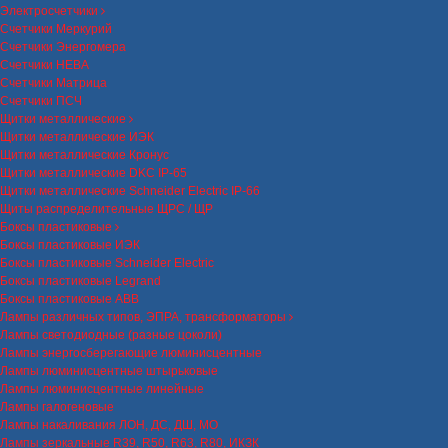
Электросчетчики
Счетчики Меркурий
Счетчики Энергомера
Счетчики НЕВА
Счетчики Матрица
Счетчики ПСЧ
Щитки металлические
Щитки металлические ИЭК
Щитки металлические Кронус
Щитки металлические DKC IP-65
Щитки металлические Schneider Electric IP-66
Щиты распределительные ЩРС / ЩР
Боксы пластиковые
Боксы пластиковые ИЭК
Боксы пластиковые Schneider Electric
Боксы пластиковые Legrand
Боксы пластиковые ABB
Лампы различных типов, ЭПРА, трансформаторы
Лампы светодиодные (разные цоколи)
Лампы энергосберегающие люминисцентные
Лампы люминисцентные штырьковые
Лампы люминисцентные линейные
Лампы галогеновые
Лампы накаливания ЛОН, ДС, ДШ, МО
Лампы зеркальные R39, R50, R63, R80, ИКЗК