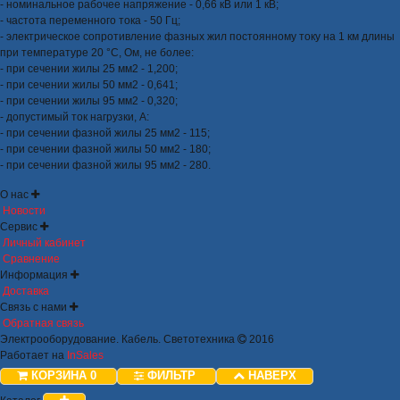
- номинальное рабочее напряжение - 0,66 кВ или 1 кВ;
- частота переменного тока - 50 Гц;
- электрическое сопротивление фазных жил постоянному току на 1 км длины
при температуре 20 °С, Ом, не более:
- при сечении жилы 25 мм2 - 1,200;
- при сечении жилы 50 мм2 - 0,641;
- при сечении жилы 95 мм2 - 0,320;
- допустимый ток нагрузки, А:
- при сечении фазной жилы 25 мм2 - 115;
- при сечении фазной жилы 50 мм2 - 180;
- при сечении фазной жилы 95 мм2 - 280.
О нас
Новости
Сервис
Личный кабинет
Сравнение
Информация
Доставка
Связь с нами
Обратная связь
Электрооборудование. Кабель. Светотехника
2016
Работает на
InSales
КОРЗИНА
0
ФИЛЬТР
НАВЕРХ