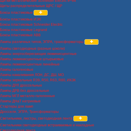
Щитки металлические Schneider Electric IP-66
Щиты распределительные ЩРС / ЩР
Боксы пластиковые
Боксы пластиковые ИЭК
Боксы пластиковые Schneider Electric
Боксы пластиковые Legrand
Боксы пластиковые ABB
Лампы различных типов, ЭПРА, трансформаторы
Лампы светодиодные (разные цоколи)
Лампы энергосберегающие люминисцентные
Лампы люминисцентные штырьковые
Лампы люминисцентные линейные
Лампы галогеновые
Лампы накаливания ЛОН, ДС, ДШ, МО
Лампы зеркальные R39, R50, R63, R80, ИКЗК
Лампы ДРЛ дроссельные
Лампы ДРВ без дроссельные
Лампы МГЛ металло-галогенные
Лампы ДНаТ натриевые
Стартеры для ламп
Дроссели, ЭПРА, Трансформаторы
Светильники, люстры, светодиодная лента
Светильники светодиодные встраиваемые и накладные
Светодиодная лента