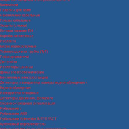
Клеммники
Патроны для ламп
Наконечники кабельные
Гильзы кабельные
Хомуты (стяжки)
Вставки плавкие ПН
Коробки монтажные
Изолента
Бирки маркировочные
Термоусадочная трубка (ТуТ)
Гофродержатели
Дин-рейки
Изоляторы шинные
Шины электротехнические
Бензиновые электростанции
Детекторы, извещатели, камеры видеонаблюдения
Видеонаблюдение
Извещатели пожарные
Детекторы движения, фотореле
Охранно-пожарная сигнализация
Рубильники
Рубильники ABB
Рубильники Schneider INTERPACT
Кулачковый переключатель