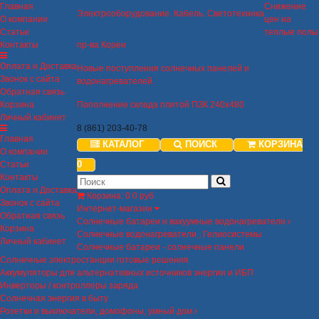
Главная
Снижение
Электрооборудование. Кабель. Светотехника
О компании
цен на
Статьи
теплые полы
Контакты
пр-ва Кореи
Оплата и Доставка
Новые поступления солнечных панелей и
Звонок с сайта
водонагревателей.
Обратная связь
Корзина
Пополнение склада плитой ПЗК 240х480
Личный кабинет
8 (861) 203-40-78
Главная
КАТАЛОГ
ПОИСК
КОРЗИНА
О компании
0
Статьи
Контакты
Оплата и Доставка
Корзина
:
0
0 руб
Звонок с сайта
Интернет-магазин
Обратная связь
Солнечные батареи и вакуумные водонагреватели
Корзина
Солнечные водонагреватели , Гелиосистемы
Личный кабинет
Солнечные батареи - солнечные панели
Солнечные электростанции готовые решения
Аккумуляторы для альтернативных источников энергии и ИБП
Инверторы / контроллеры заряда
Солнечная энергия в быту
Розетки и выключатели, домофоны, умный дом