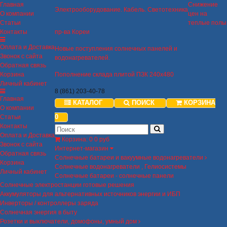
Главная
Снижение
Электрооборудование. Кабель. Светотехника
О компании
цен на
Статьи
теплые полы
Контакты
пр-ва Кореи
Оплата и Доставка
Новые поступления солнечных панелей и
Звонок с сайта
водонагревателей.
Обратная связь
Корзина
Пополнение склада плитой ПЗК 240х480
Личный кабинет
8 (861) 203-40-78
Главная
КАТАЛОГ
ПОИСК
КОРЗИНА
О компании
0
Статьи
Контакты
Оплата и Доставка
Корзина
:
0
0 руб
Звонок с сайта
Интернет-магазин
Обратная связь
Солнечные батареи и вакуумные водонагреватели
Корзина
Солнечные водонагреватели , Гелиосистемы
Личный кабинет
Солнечные батареи - солнечные панели
Солнечные электростанции готовые решения
Аккумуляторы для альтернативных источников энергии и ИБП
Инверторы / контроллеры заряда
Солнечная энергия в быту
Розетки и выключатели, домофоны, умный дом