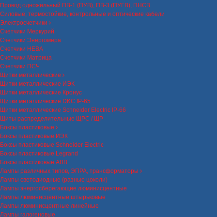
Провод одножильный ПВ-1 (ПУВ), ПВ-3 (ПУГВ), ПНСВ
Силовые, термостойкие, контрольные и оптические кабели
Электросчетчики
Счетчики Меркурий
Счетчики Энергомера
Счетчики НЕВА
Счетчики Матрица
Счетчики ПСЧ
Щитки металлические
Щитки металлические ИЭК
Щитки металлические Кронус
Щитки металлические DKC IP-65
Щитки металлические Schneider Electric IP-66
Щиты распределительные ЩРС / ЩР
Боксы пластиковые
Боксы пластиковые ИЭК
Боксы пластиковые Schneider Electric
Боксы пластиковые Legrand
Боксы пластиковые ABB
Лампы различных типов, ЭПРА, трансформаторы
Лампы светодиодные (разные цоколи)
Лампы энергосберегающие люминисцентные
Лампы люминисцентные штырьковые
Лампы люминисцентные линейные
Лампы галогеновые