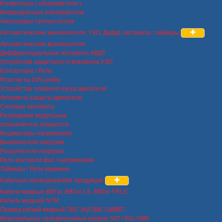
Конвекторы ( обогреватели )
Инфракрасные обогреватели
Аксессуары теплых полов
Автоматические выключатели, УЗО, Дифф. автоматы, таймеры
Автоматические выключатели
Дифференциальные автоматы АВДТ
Устройства защитного отключения УЗО
Контакторы / Реле
Розетки на DIN-рейку
Устройства плавного пуска двигателя
Автоматы защиты двигателя
Силовые автоматы
Разрядники модульные
ограничитель мощности
Индикаторы напряжения
Выключатели нагрузки
Расцепители нагрузки
Реле контроля фаз / напряжения
Таймеры / Реле времени
Кабельно-проводниковая продукция
Кабели медные ВВГнг, ВВГнг-LS, ВВГнг-FRLS
Кабель медный NYM
Провод гибкий медный ПВС (КуГВВ) / ШВВП
Коаксиальные телевизионные кабели SAT / RG / КВК