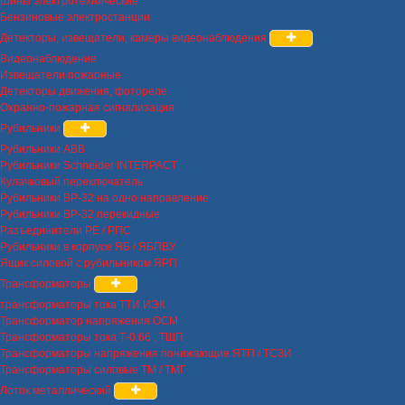
Шины электротехнические
Бензиновые электростанции
Детекторы, извещатели, камеры видеонаблюдения
Видеонаблюдение
Извещатели пожарные
Детекторы движения, фотореле
Охранно-пожарная сигнализация
Рубильники
Рубильники ABB
Рубильники Schneider INTERPACT
Кулачковый переключатель
Рубильники ВР-32 на одно направление
Рубильники ВР-32 перекидные
Разъединители РЕ / РПС
Рубильники в корпусе ЯБ / ЯБПВУ
Ящик силовой с рубильником ЯРП
Трансформаторы
трансформаторы тока ТТИ ИЭК
Трансформатор напряжения ОСМ
Трансформаторы тока Т-0.66 , ТШП
Трансформаторы напряжения понижающие ЯТП / ТСЗИ
Трансформаторы силовые ТМ / ТМГ
Лоток металлический