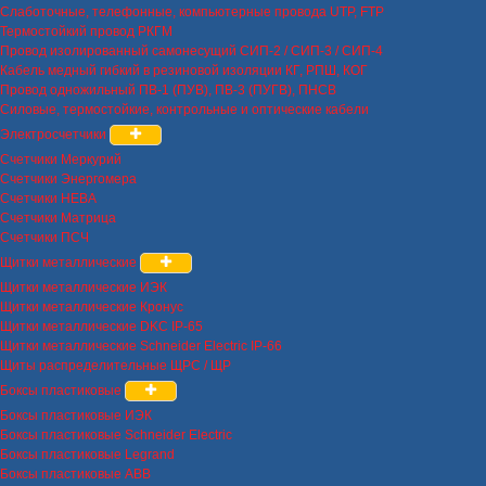
Слаботочные, телефонные, компьютерные провода UTP, FTP
Термостойкий провод РКГМ
Провод изолированный самонесущий СИП-2 / СИП-3 / СИП-4
Кабель медный гибкий в резиновой изоляции КГ, РПШ, КОГ
Провод одножильный ПВ-1 (ПУВ), ПВ-3 (ПУГВ), ПНСВ
Силовые, термостойкие, контрольные и оптические кабели
Электросчетчики
Счетчики Меркурий
Счетчики Энергомера
Счетчики НЕВА
Счетчики Матрица
Счетчики ПСЧ
Щитки металлические
Щитки металлические ИЭК
Щитки металлические Кронус
Щитки металлические DKC IP-65
Щитки металлические Schneider Electric IP-66
Щиты распределительные ЩРС / ЩР
Боксы пластиковые
Боксы пластиковые ИЭК
Боксы пластиковые Schneider Electric
Боксы пластиковые Legrand
Боксы пластиковые ABB