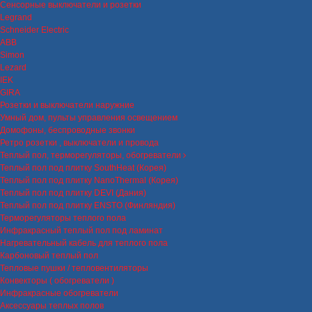
Сенсорные выключатели и розетки
Legrand
Schneider Electric
ABB
Simon
Lezard
IEK
GIRA
Розетки и выключатели наружние
Умный дом, пульты управления освещением
Домофоны, беспроводные звонки
Ретро розетки , выключатели и провода
Теплый пол, терморегуляторы, обогреватели
Теплый пол под плитку SouthHeat (Корея)
Теплый пол под плитку NanoThermal (Корея)
Теплый пол под плитку DEVI (Дания)
Теплый пол под плитку ENSTO (Финляндия)
Терморегуляторы теплого пола
Инфракрасный теплый пол под ламинат
Нагревательный кабель для теплого пола
Карбоновый теплый пол
Тепловые пушки / тепловентиляторы
Конвекторы ( обогреватели )
Инфракрасные обогреватели
Аксессуары теплых полов