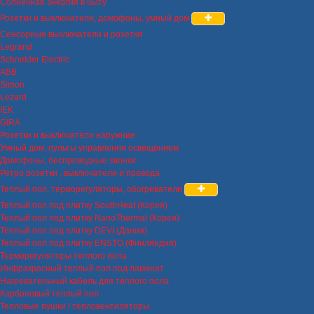
Солнечная энергия в быту
Розетки и выключатели, домофоны, умный дом
Сенсорные выключатели и розетки
Legrand
Schneider Electric
ABB
Simon
Lezard
IEK
GIRA
Розетки и выключатели наружние
Умный дом, пульты управления освещением
Домофоны, беспроводные звонки
Ретро розетки , выключатели и провода
Теплый пол, терморегуляторы, обогреватели
Теплый пол под плитку SouthHeat (Корея)
Теплый пол под плитку NanoThermal (Корея)
Теплый пол под плитку DEVI (Дания)
Теплый пол под плитку ENSTO (Финляндия)
Терморегуляторы теплого пола
Инфракрасный теплый пол под ламинат
Нагревательный кабель для теплого пола
Карбоновый теплый пол
Тепловые пушки / тепловентиляторы