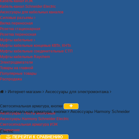
Кабель-канал ИЭК
Кабель-канал Schneider Electric
Аксессуары для кабельных каналов
Силовые разъемы
Вилка переносная
Розетка стационарная
Розетка переносная
Муфты кабельные
Муфты кабельные концевые КВТп, КНТп
Муфты кабельные соединительные СТП
Муфты кабельные Raychem
Электродвигатели
Товары на главной
Популярные товары
Распродажа
Интернет-магазин
Аксессуары для электромонтажа
Светосигнальная арматура, кнопки
Светосигнальная арматура, кнопки
Аксессуары Harmony Schneider
Аксессуары - Посты кнопочные
Аксессуары Harmony Schneider Electric
Светосигнальная арматура ИЭК
Сравнение
Electric
ПЕРЕЙТИ К СРАВНЕНИЮ