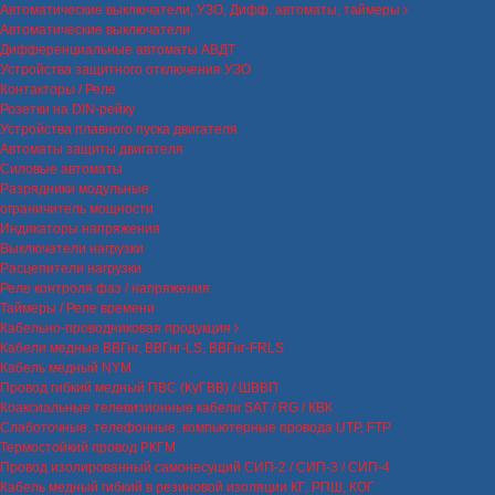
Автоматические выключатели, УЗО, Дифф. автоматы, таймеры
Автоматические выключатели
Дифференциальные автоматы АВДТ
Устройства защитного отключения УЗО
Контакторы / Реле
Розетки на DIN-рейку
Устройства плавного пуска двигателя
Автоматы защиты двигателя
Силовые автоматы
Разрядники модульные
ограничитель мощности
Индикаторы напряжения
Выключатели нагрузки
Расцепители нагрузки
Реле контроля фаз / напряжения
Таймеры / Реле времени
Кабельно-проводниковая продукция
Кабели медные ВВГнг, ВВГнг-LS, ВВГнг-FRLS
Кабель медный NYM
Провод гибкий медный ПВС (КуГВВ) / ШВВП
Коаксиальные телевизионные кабели SAT / RG / КВК
Слаботочные, телефонные, компьютерные провода UTP, FTP
Термостойкий провод РКГМ
Провод изолированный самонесущий СИП-2 / СИП-3 / СИП-4
Кабель медный гибкий в резиновой изоляции КГ, РПШ, КОГ