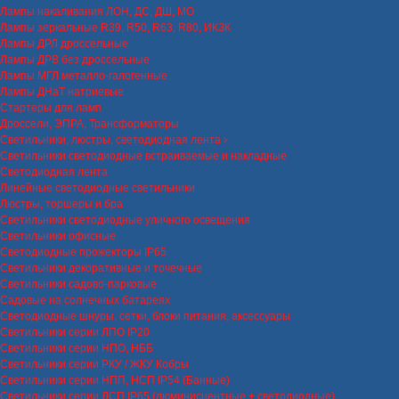
Лампы накаливания ЛОН, ДС, ДШ, МО
Лампы зеркальные R39, R50, R63, R80, ИКЗК
Лампы ДРЛ дроссельные
Лампы ДРВ без дроссельные
Лампы МГЛ металло-галогенные
Лампы ДНаТ натриевые
Стартеры для ламп
Дроссели, ЭПРА, Трансформаторы
Светильники, люстры, светодиодная лента
Светильники светодиодные встраиваемые и накладные
Светодиодная лента
Линейные светодиодные светильники
Люстры, торшеры и бра
Светильники светодиодные уличного освещения
Светильники офисные
Светодиодные прожекторы IP65
Светильники декоративные и точечные
Светильники садово-парковые
Садовые на солнечных батареях
Светодиодные шнуры, сетки, блоки питания, аксессуары
Светильники серии ЛПО IP20
Светильники серии НПО, НББ
Светильники серии РКУ / ЖКУ Кобры
Светильники серии НПП, НСП IP54 (Банные)
Светильники серии ЛСП IP65 (люминисцентные + светодиодные)