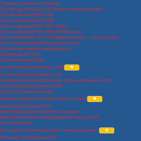
Садовые на солнечных батареях
Светодиодные шнуры, сетки, блоки питания, аксессуары
Светильники серии ЛПО IP20
Светильники серии НПО, НББ
Светильники серии РКУ / ЖКУ Кобры
Светильники серии НПП, НСП IP54 (Банные)
Светильники серии ЛСП IP65 (люминисцентные + светодиодные)
Светильники термостойкие для саун и бань
Светильники аварийно-эвакуационные
Прожекторы ИО, МГЛ
Светильники серии ЛПБ
Стабилизаторы напряжения , ИБП
Стабилизаторы напряжения ИЭК
Резервные источники питания для охранно-пожарных систем
Стабилизаторы напряжения Volter
Опоры ЛЭП железобетонные
Арматура для монтажа ЛЭП и кабельных линий
Арматура для подвеса СИП
Плита ПЗК для закрытия кабеля в траншее
Линейная арматура и оборудование для монтажа ЛЭП
Лента сигнальная
Инструмент для электромонтажа / электроинструмент
Инструмент для монтажа ЛЭП