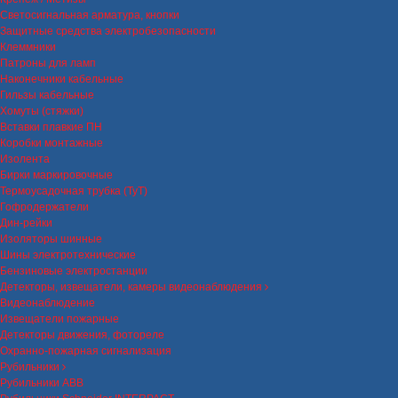
Светосигнальная арматура, кнопки
Защитные средства электробезопасности
Клеммники
Патроны для ламп
Наконечники кабельные
Гильзы кабельные
Хомуты (стяжки)
Вставки плавкие ПН
Коробки монтажные
Изолента
Бирки маркировочные
Термоусадочная трубка (ТуТ)
Гофродержатели
Дин-рейки
Изоляторы шинные
Шины электротехнические
Бензиновые электростанции
Детекторы, извещатели, камеры видеонаблюдения
Видеонаблюдение
Извещатели пожарные
Детекторы движения, фотореле
Охранно-пожарная сигнализация
Рубильники
Рубильники ABB