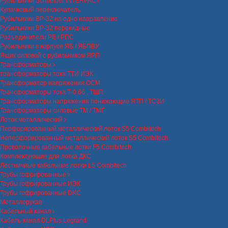
Рубильники Schneider INTERPACT
Кулачковый переключатель
Рубильники ВР-32 на одно направление
Рубильники ВР-32 перекидные
Разъединители РЕ / РПС
Рубильники в корпусе ЯБ / ЯБПВУ
Ящик силовой с рубильником ЯРП
Трансформаторы
трансформаторы тока ТТИ ИЭК
Трансформатор напряжения ОСМ
Трансформаторы тока Т-0.66 , ТШП
Трансформаторы напряжения понижающие ЯТП / ТСЗИ
Трансформаторы силовые ТМ / ТМГ
Лоток металлический
Перфорированный металлический лоток S5 Combitech
Неперфорированный металлический лоток S5 Combitech
Проволочные кабельные лотки F5 Combitech
Комплектующие для лотка ДКС
Лестничные кабельные лотки L5 Combitech
Трубы гофрированные
Трубы гофрированные ИЭК
Трубы гофрированные DKC
Металлорукав
Кабельный канал
Кабель-канал DLPlus Legrand