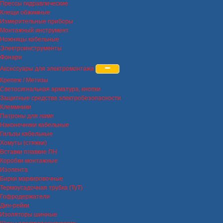
Прессы гидравлические
Клещи обжимные
Измерительные приборы
Монтажный инструмент
Ножницы кабельные
Электроинструменты
Фонари
Аксессуары для электромонтажа
Крепеж / Метизы
Светосигнальная арматура, кнопки
Защитные средства электробезопасности
Клеммники
Патроны для ламп
Наконечники кабельные
Гильзы кабельные
Хомуты (стяжки)
Вставки плавкие ПН
Коробки монтажные
Изолента
Бирки маркировочные
Термоусадочная трубка (ТуТ)
Гофродержатели
Дин-рейки
Изоляторы шинные