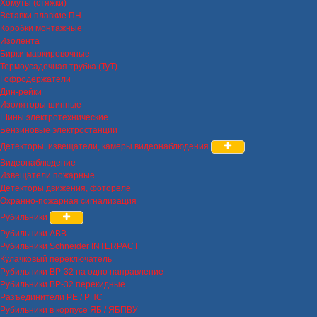
Хомуты (стяжки)
Вставки плавкие ПН
Коробки монтажные
Изолента
Бирки маркировочные
Термоусадочная трубка (ТуТ)
Гофродержатели
Дин-рейки
Изоляторы шинные
Шины электротехнические
Бензиновые электростанции
Детекторы, извещатели, камеры видеонаблюдения
Видеонаблюдение
Извещатели пожарные
Детекторы движения, фотореле
Охранно-пожарная сигнализация
Рубильники
Рубильники ABB
Рубильники Schneider INTERPACT
Кулачковый переключатель
Рубильники ВР-32 на одно направление
Рубильники ВР-32 перекидные
Разъединители РЕ / РПС
Рубильники в корпусе ЯБ / ЯБПВУ