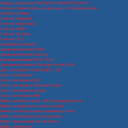
Провод одножильный ПВ-1 (ПУВ), ПВ-3 (ПУГВ), ПНСВ
Силовые, термостойкие, контрольные и оптические кабели
Электросчетчики
Счетчики Меркурий
Счетчики Энергомера
Счетчики НЕВА
Счетчики Матрица
Счетчики ПСЧ
Щитки металлические
Щитки металлические ИЭК
Щитки металлические Кронус
Щитки металлические DKC IP-65
Щитки металлические Schneider Electric IP-66
Щиты распределительные ЩРС / ЩР
Боксы пластиковые
Боксы пластиковые ИЭК
Боксы пластиковые Schneider Electric
Боксы пластиковые Legrand
Боксы пластиковые ABB
Лампы различных типов, ЭПРА, трансформаторы
Лампы светодиодные (разные цоколи)
Лампы энергосберегающие люминисцентные
Лампы люминисцентные штырьковые
Лампы люминисцентные линейные
Лампы галогеновые