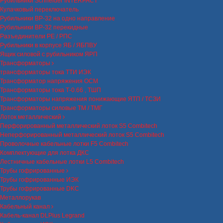
Рубильники Schneider INTERPACT
Кулачковый переключатель
Рубильники ВР-32 на одно направление
Рубильники ВР-32 перекидные
Разъединители РЕ / РПС
Рубильники в корпусе ЯБ / ЯБПВУ
Ящик силовой с рубильником ЯРП
Трансформаторы
трансформаторы тока ТТИ ИЭК
Трансформатор напряжения ОСМ
Трансформаторы тока Т-0.66 , ТШП
Трансформаторы напряжения понижающие ЯТП / ТСЗИ
Трансформаторы силовые ТМ / ТМГ
Лоток металлический
Перфорированный металлический лоток S5 Combitech
Неперфорированный металлический лоток S5 Combitech
Проволочные кабельные лотки F5 Combitech
Комплектующие для лотка ДКС
Лестничные кабельные лотки L5 Combitech
Трубы гофрированные
Трубы гофрированные ИЭК
Трубы гофрированные DKC
Металлорукав
Кабельный канал
Кабель-канал DLPlus Legrand