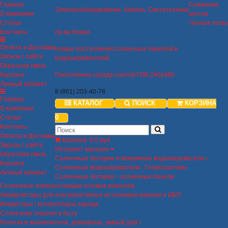
Главная
Снижение
Электрооборудование. Кабель. Светотехника
О компании
цен на
Статьи
теплые полы
Контакты
пр-ва Кореи
Оплата и Доставка
Новые поступления солнечных панелей и
Звонок с сайта
водонагревателей.
Обратная связь
Корзина
Пополнение склада плитой ПЗК 240х480
Личный кабинет
8 (861) 203-40-78
Главная
КАТАЛОГ
ПОИСК
КОРЗИНА
О компании
0
Статьи
Контакты
Оплата и Доставка
Корзина
:
0
0 руб
Звонок с сайта
Интернет-магазин
Обратная связь
Солнечные батареи и вакуумные водонагреватели
Корзина
Солнечные водонагреватели , Гелиосистемы
Личный кабинет
Солнечные батареи - солнечные панели
Солнечные электростанции готовые решения
Аккумуляторы для альтернативных источников энергии и ИБП
Инверторы / контроллеры заряда
Солнечная энергия в быту
Розетки и выключатели, домофоны, умный дом