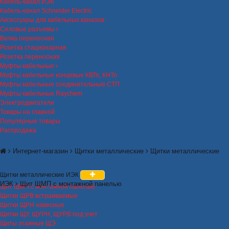
Кабель-канал ИЭК
Кабель-канал Schneider Electric
Аксессуары для кабельных каналов
Силовые разъемы
Вилка переносная
Розетка стационарная
Розетка переносная
Муфты кабельные
Муфты кабельные концевые КВТп, КНТп
Муфты кабельные соединительные СТП
Муфты кабельные Raychem
Электродвигатели
Товары на главной
Популярные товары
Распродажа
Интернет-магазин
Щитки металлические
Щитки металлические
Щитки металлические ИЭК
ИЭК
Щит ЩМП с монтажной панелью
Щит ЩМП с монтажной панелью
Щитки ЩРВ встраиваемые
Щитки ЩРН навесные
Щитки ЩУ, ЩУРН, ЩУРВ под учет
Щиты этажные ЩЭ