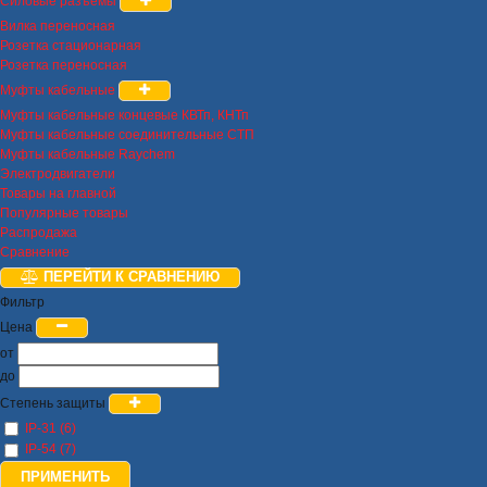
Силовые разъемы
Вилка переносная
Розетка стационарная
Розетка переносная
Муфты кабельные
Муфты кабельные концевые КВТп, КНТп
Муфты кабельные соединительные СТП
Муфты кабельные Raychem
Электродвигатели
Товары на главной
Популярные товары
Распродажа
Сравнение
ПЕРЕЙТИ К СРАВНЕНИЮ
Фильтр
Цена
от
до
Степень защиты
IP-31 (6)
IP-54 (7)
ПРИМЕНИТЬ