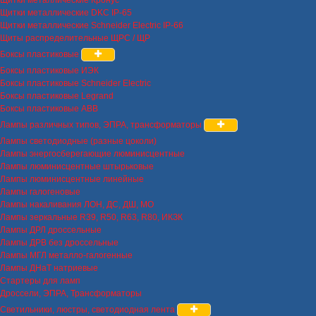
Щитки металлические DKC IP-65
Щитки металлические Schneider Electric IP-66
Щиты распределительные ЩРС / ЩР
Боксы пластиковые
Боксы пластиковые ИЭК
Боксы пластиковые Schneider Electric
Боксы пластиковые Legrand
Боксы пластиковые ABB
Лампы различных типов, ЭПРА, трансформаторы
Лампы светодиодные (разные цоколи)
Лампы энергосберегающие люминисцентные
Лампы люминисцентные штырьковые
Лампы люминисцентные линейные
Лампы галогеновые
Лампы накаливания ЛОН, ДС, ДШ, МО
Лампы зеркальные R39, R50, R63, R80, ИКЗК
Лампы ДРЛ дроссельные
Лампы ДРВ без дроссельные
Лампы МГЛ металло-галогенные
Лампы ДНаТ натриевые
Стартеры для ламп
Дроссели, ЭПРА, Трансформаторы
Светильники, люстры, светодиодная лента