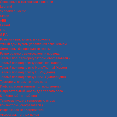
Сенсорные выключатели и розетки
Legrand
Schneider Electric
Simon
ABB
Lezard
IEK
GIRA
Розетки и выключатели наружние
Умный дом, пульты управления освещением
Домофоны, беспроводные звонки
Ретро розетки , выключатели и провода
Теплый пол, терморегуляторы, обогреватели
Теплый пол под плитку SouthHeat (Корея)
Теплый пол под плитку NanoThermal (Корея)
Теплый пол под плитку DEVI (Дания)
Теплый пол под плитку ENSTO (Финляндия)
Терморегуляторы теплого пола
Инфракрасный теплый пол под ламинат
Нагревательный кабель для теплого пола
Карбоновый теплый пол
Тепловые пушки / тепловентиляторы
Конвекторы ( обогреватели )
Инфракрасные обогреватели
Аксессуары теплых полов