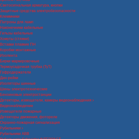
Светосигнальная арматура, кнопки
Защитные средства электробезопасности
Клеммники
Патроны для ламп
Наконечники кабельные
Гильзы кабельные
Хомуты (стяжки)
Вставки плавкие ПН
Коробки монтажные
Изолента
Бирки маркировочные
Термоусадочная трубка (ТуТ)
Гофродержатели
Дин-рейки
Изоляторы шинные
Шины электротехнические
Бензиновые электростанции
Детекторы, извещатели, камеры видеонаблюдения
Видеонаблюдение
Извещатели пожарные
Детекторы движения, фотореле
Охранно-пожарная сигнализация
Рубильники
Рубильники ABB