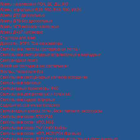
Лампы накаливания ЛОН, ДС, ДШ, МО
Лампы зеркальные R39, R50, R63, R80, ИКЗК
Лампы ДРЛ дроссельные
Лампы ДРВ без дроссельные
Лампы МГЛ металло-галогенные
Лампы ДНаТ натриевые
Стартеры для ламп
Дроссели, ЭПРА, Трансформаторы
Светильники, люстры, светодиодная лента
Светильники светодиодные встраиваемые и накладные
Светодиодная лента
Линейные светодиодные светильники
Люстры, торшеры и бра
Светильники светодиодные уличного освещения
Светильники офисные
Светодиодные прожекторы IP65
Светильники декоративные и точечные
Светильники садово-парковые
Садовые на солнечных батареях
Светодиодные шнуры, сетки, блоки питания, аксессуары
Светильники серии ЛПО IP20
Светильники серии НПО, НББ
Светильники серии РКУ / ЖКУ Кобры
Светильники серии НПП, НСП IP54 (Банные)
Светильники серии ЛСП IP65 (люминисцентные + светодиодные)