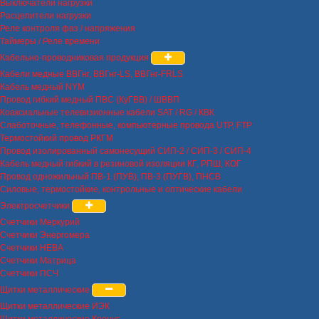
Выключатели нагрузки
Расцепители нагрузки
Реле контроля фаз / напряжения
Таймеры / Реле времени
Кабельно-проводниковая продукция
Кабели медные ВВГнг, ВВГнг-LS, ВВГнг-FRLS
Кабель медный NYM
Провод гибкий медный ПВС (КуГВВ) / ШВВП
Коаксиальные телевизионные кабели SAT / RG / КВК
Слаботочные, телефонные, компьютерные провода UTP, FTP
Термостойкий провод РКГМ
Провод изолированный самонесущий СИП-2 / СИП-3 / СИП-4
Кабель медный гибкий в резиновой изоляции КГ, РПШ, КОГ
Провод одножильный ПВ-1 (ПУВ), ПВ-3 (ПУГВ), ПНСВ
Силовые, термостойкие, контрольные и оптические кабели
Электросчетчики
Счетчики Меркурий
Счетчики Энергомера
Счетчики НЕВА
Счетчики Матрица
Счетчики ПСЧ
Щитки металлические
Щитки металлические ИЭК
Щитки металлические Кронус