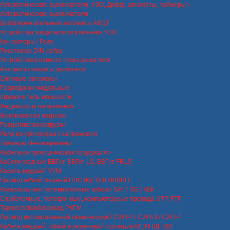
Автоматические выключатели, УЗО, Дифф. автоматы, таймеры
Автоматические выключатели
Дифференциальные автоматы АВДТ
Устройства защитного отключения УЗО
Контакторы / Реле
Розетки на DIN-рейку
Устройства плавного пуска двигателя
Автоматы защиты двигателя
Силовые автоматы
Разрядники модульные
ограничитель мощности
Индикаторы напряжения
Выключатели нагрузки
Расцепители нагрузки
Реле контроля фаз / напряжения
Таймеры / Реле времени
Кабельно-проводниковая продукция
Кабели медные ВВГнг, ВВГнг-LS, ВВГнг-FRLS
Кабель медный NYM
Провод гибкий медный ПВС (КуГВВ) / ШВВП
Коаксиальные телевизионные кабели SAT / RG / КВК
Слаботочные, телефонные, компьютерные провода UTP, FTP
Термостойкий провод РКГМ
Провод изолированный самонесущий СИП-2 / СИП-3 / СИП-4
Кабель медный гибкий в резиновой изоляции КГ, РПШ, КОГ