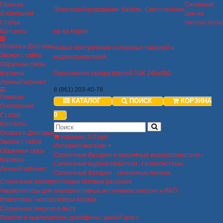
Главная
Снижение
Электрооборудование. Кабель. Светотехника
О компании
цен на
Статьи
теплые полы
Контакты
пр-ва Кореи
Оплата и Доставка
Новые поступления солнечных панелей и
Звонок с сайта
водонагревателей.
Обратная связь
Корзина
Пополнение склада плитой ПЗК 240х480
Личный кабинет
8 (861) 203-40-78
Главная
КАТАЛОГ
ПОИСК
КОРЗИНА
О компании
0
Статьи
Контакты
Оплата и Доставка
Корзина
:
0
0 руб
Звонок с сайта
Интернет-магазин
Обратная связь
Солнечные батареи и вакуумные водонагреватели
Корзина
Солнечные водонагреватели , Гелиосистемы
Личный кабинет
Солнечные батареи - солнечные панели
Солнечные электростанции готовые решения
Аккумуляторы для альтернативных источников энергии и ИБП
Инверторы / контроллеры заряда
Солнечная энергия в быту
Розетки и выключатели, домофоны, умный дом