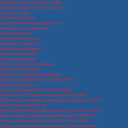
Дифференциальные автоматы АВДТ
Устройства защитного отключения УЗО
Контакторы / Реле
Розетки на DIN-рейку
Устройства плавного пуска двигателя
Автоматы защиты двигателя
Силовые автоматы
Разрядники модульные
ограничитель мощности
Индикаторы напряжения
Выключатели нагрузки
Расцепители нагрузки
Реле контроля фаз / напряжения
Таймеры / Реле времени
Кабельно-проводниковая продукция
Кабели медные ВВГнг, ВВГнг-LS, ВВГнг-FRLS
Кабель медный NYM
Провод гибкий медный ПВС (КуГВВ) / ШВВП
Коаксиальные телевизионные кабели SAT / RG / КВК
Слаботочные, телефонные, компьютерные провода UTP, FTP
Термостойкий провод РКГМ
Провод изолированный самонесущий СИП-2 / СИП-3 / СИП-4
Кабель медный гибкий в резиновой изоляции КГ, РПШ, КОГ
Провод одножильный ПВ-1 (ПУВ), ПВ-3 (ПУГВ), ПНСВ
Силовые, термостойкие, контрольные и оптические кабели