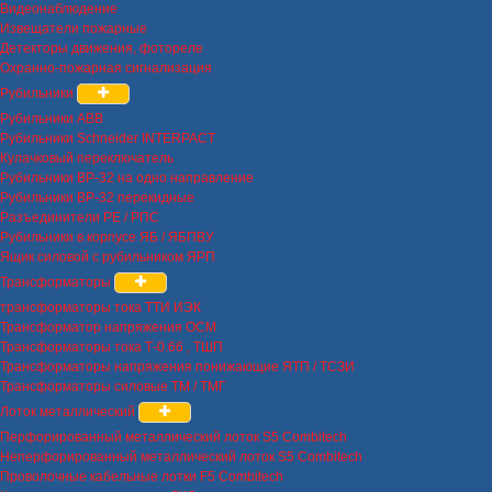
Видеонаблюдение
Извещатели пожарные
Детекторы движения, фотореле
Охранно-пожарная сигнализация
Рубильники
Рубильники ABB
Рубильники Schneider INTERPACT
Кулачковый переключатель
Рубильники ВР-32 на одно направление
Рубильники ВР-32 перекидные
Разъединители РЕ / РПС
Рубильники в корпусе ЯБ / ЯБПВУ
Ящик силовой с рубильником ЯРП
Трансформаторы
трансформаторы тока ТТИ ИЭК
Трансформатор напряжения ОСМ
Трансформаторы тока Т-0.66 , ТШП
Трансформаторы напряжения понижающие ЯТП / ТСЗИ
Трансформаторы силовые ТМ / ТМГ
Лоток металлический
Перфорированный металлический лоток S5 Combitech
Неперфорированный металлический лоток S5 Combitech
Проволочные кабельные лотки F5 Combitech