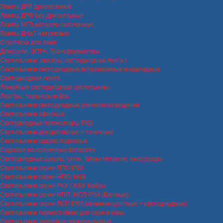
Лампы ДРЛ дроссельные
Лампы ДРВ без дроссельные
Лампы МГЛ металло-галогенные
Лампы ДНаТ натриевые
Стартеры для ламп
Дроссели, ЭПРА, Трансформаторы
Светильники, люстры, светодиодная лента
Светильники светодиодные встраиваемые и накладные
Светодиодная лента
Линейные светодиодные светильники
Люстры, торшеры и бра
Светильники светодиодные уличного освещения
Светильники офисные
Светодиодные прожекторы IP65
Светильники декоративные и точечные
Светильники садово-парковые
Садовые на солнечных батареях
Светодиодные шнуры, сетки, блоки питания, аксессуары
Светильники серии ЛПО IP20
Светильники серии НПО, НББ
Светильники серии РКУ / ЖКУ Кобры
Светильники серии НПП, НСП IP54 (Банные)
Светильники серии ЛСП IP65 (люминисцентные + светодиодные)
Светильники термостойкие для саун и бань
Светильники аварийно-эвакуационные