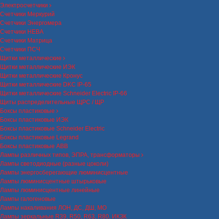
Электросчетчики
Счетчики Меркурий
Счетчики Энергомера
Счетчики НЕВА
Счетчики Матрица
Счетчики ПСЧ
Щитки металлические
Щитки металлические ИЭК
Щитки металлические Кронус
Щитки металлические DKC IP-65
Щитки металлические Schneider Electric IP-66
Щиты распределительные ЩРС / ЩР
Боксы пластиковые
Боксы пластиковые ИЭК
Боксы пластиковые Schneider Electric
Боксы пластиковые Legrand
Боксы пластиковые ABB
Лампы различных типов, ЭПРА, трансформаторы
Лампы светодиодные (разные цоколи)
Лампы энергосберегающие люминисцентные
Лампы люминисцентные штырьковые
Лампы люминисцентные линейные
Лампы галогеновые
Лампы накаливания ЛОН, ДС, ДШ, МО
Лампы зеркальные R39, R50, R63, R80, ИКЗК