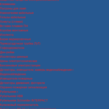
Клеммники
Патроны для ламп
Наконечники кабельные
Гильзы кабельные
Хомуты (стяжки)
Вставки плавкие ПН
Коробки монтажные
Изолента
Бирки маркировочные
Термоусадочная трубка (ТуТ)
Гофродержатели
Дин-рейки
Изоляторы шинные
Шины электротехнические
Бензиновые электростанции
Детекторы, извещатели, камеры видеонаблюдения
Видеонаблюдение
Извещатели пожарные
Детекторы движения, фотореле
Охранно-пожарная сигнализация
Рубильники
Рубильники ABB
Рубильники Schneider INTERPACT
Кулачковый переключатель