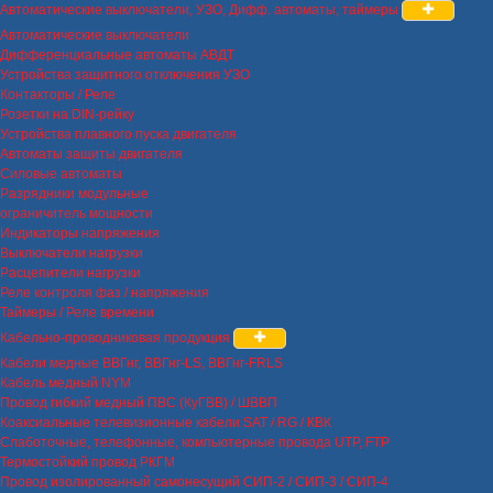
Автоматические выключатели, УЗО, Дифф. автоматы, таймеры
Автоматические выключатели
Дифференциальные автоматы АВДТ
Устройства защитного отключения УЗО
Контакторы / Реле
Розетки на DIN-рейку
Устройства плавного пуска двигателя
Автоматы защиты двигателя
Силовые автоматы
Разрядники модульные
ограничитель мощности
Индикаторы напряжения
Выключатели нагрузки
Расцепители нагрузки
Реле контроля фаз / напряжения
Таймеры / Реле времени
Кабельно-проводниковая продукция
Кабели медные ВВГнг, ВВГнг-LS, ВВГнг-FRLS
Кабель медный NYM
Провод гибкий медный ПВС (КуГВВ) / ШВВП
Коаксиальные телевизионные кабели SAT / RG / КВК
Слаботочные, телефонные, компьютерные провода UTP, FTP
Термостойкий провод РКГМ
Провод изолированный самонесущий СИП-2 / СИП-3 / СИП-4