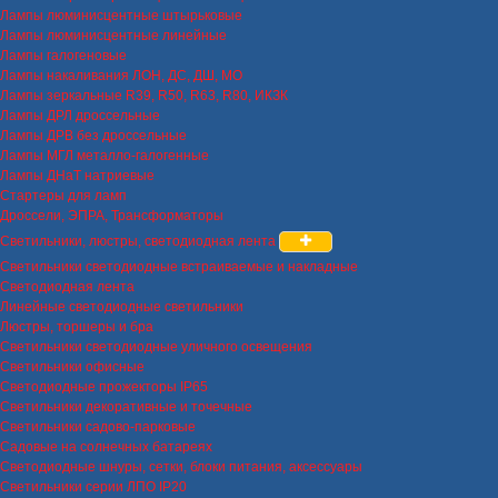
Лампы люминисцентные штырьковые
Лампы люминисцентные линейные
Лампы галогеновые
Лампы накаливания ЛОН, ДС, ДШ, МО
Лампы зеркальные R39, R50, R63, R80, ИКЗК
Лампы ДРЛ дроссельные
Лампы ДРВ без дроссельные
Лампы МГЛ металло-галогенные
Лампы ДНаТ натриевые
Стартеры для ламп
Дроссели, ЭПРА, Трансформаторы
Светильники, люстры, светодиодная лента
Светильники светодиодные встраиваемые и накладные
Светодиодная лента
Линейные светодиодные светильники
Люстры, торшеры и бра
Светильники светодиодные уличного освещения
Светильники офисные
Светодиодные прожекторы IP65
Светильники декоративные и точечные
Светильники садово-парковые
Садовые на солнечных батареях
Светодиодные шнуры, сетки, блоки питания, аксессуары
Светильники серии ЛПО IP20