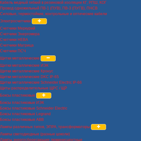
Кабель медный гибкий в резиновой изоляции КГ, РПШ, КОГ
Провод одножильный ПВ-1 (ПУВ), ПВ-3 (ПУГВ), ПНСВ
Силовые, термостойкие, контрольные и оптические кабели
Электросчетчики
Счетчики Меркурий
Счетчики Энергомера
Счетчики НЕВА
Счетчики Матрица
Счетчики ПСЧ
Щитки металлические
Щитки металлические ИЭК
Щитки металлические Кронус
Щитки металлические DKC IP-65
Щитки металлические Schneider Electric IP-66
Щиты распределительные ЩРС / ЩР
Боксы пластиковые
Боксы пластиковые ИЭК
Боксы пластиковые Schneider Electric
Боксы пластиковые Legrand
Боксы пластиковые ABB
Лампы различных типов, ЭПРА, трансформаторы
Лампы светодиодные (разные цоколи)
Лампы энергосберегающие люминисцентные