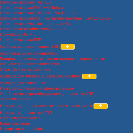
Светильники серии НПО, НББ
Светильники серии РКУ / ЖКУ Кобры
Светильники серии НПП, НСП IP54 (Банные)
Светильники серии ЛСП IP65 (люминисцентные + светодиодные)
Светильники термостойкие для саун и бань
Светильники аварийно-эвакуационные
Прожекторы ИО, МГЛ
Светильники серии ЛПБ
Стабилизаторы напряжения , ИБП
Стабилизаторы напряжения ИЭК
Резервные источники питания для охранно-пожарных систем
Стабилизаторы напряжения Volter
Опоры ЛЭП железобетонные
Арматура для монтажа ЛЭП и кабельных линий
Арматура для подвеса СИП
Плита ПЗК для закрытия кабеля в траншее
Линейная арматура и оборудование для монтажа ЛЭП
Лента сигнальная
Инструмент для электромонтажа / электроинструмент
Инструмент для монтажа ЛЭП
Прессы гидравлические
Клещи обжимные
Измерительные приборы