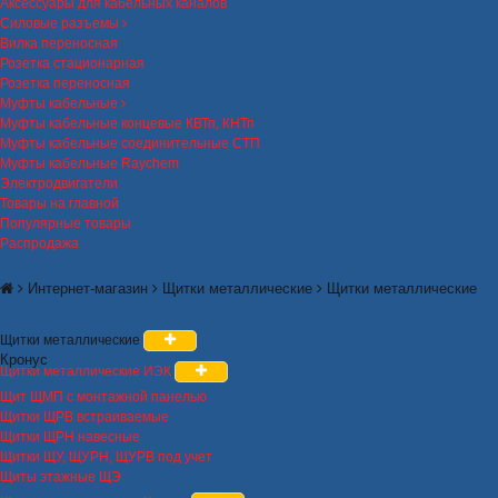
Аксессуары для кабельных каналов
Силовые разъемы
Вилка переносная
Розетка стационарная
Розетка переносная
Муфты кабельные
Муфты кабельные концевые КВТп, КНТп
Муфты кабельные соединительные СТП
Муфты кабельные Raychem
Электродвигатели
Товары на главной
Популярные товары
Распродажа
Интернет-магазин
Щитки металлические
Щитки металлические
Щитки металлические
Кронус
Щитки металлические ИЭК
Щит ЩМП с монтажной панелью
Щитки ЩРВ встраиваемые
Щитки ЩРН навесные
Щитки ЩУ, ЩУРН, ЩУРВ под учет
Щиты этажные ЩЭ