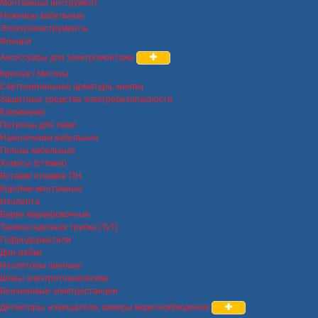
Монтажный инструмент
Ножницы кабельные
Электроинструменты
Фонари
Аксессуары для электромонтажа
Крепеж / Метизы
Светосигнальная арматура, кнопки
Защитные средства электробезопасности
Клеммники
Патроны для ламп
Наконечники кабельные
Гильзы кабельные
Хомуты (стяжки)
Вставки плавкие ПН
Коробки монтажные
Изолента
Бирки маркировочные
Термоусадочная трубка (ТуТ)
Гофродержатели
Дин-рейки
Изоляторы шинные
Шины электротехнические
Бензиновые электростанции
Детекторы, извещатели, камеры видеонаблюдения