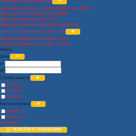
Щитки металлические Кронус
Щитки металлические с монтажной панелью ЩРН-М
Щиток учетно-распределительный ЩУ
Щитки металлические DKC IP-65
Щитки металлические Schneider Electric IP-66
Щиты распределительные ЩРС / ЩР
Щит распредилительный ЩР без учета
Щит распределительный ЩРС с учетом
Фильтр
Цена
от
до
Степень защиты
IP-31 (7)
IP-54 (17)
IP-55 (8)
Колличество фаз
1 фаза (5)
3 фазы (3)
Сравнение
ПЕРЕЙТИ К СРАВНЕНИЮ