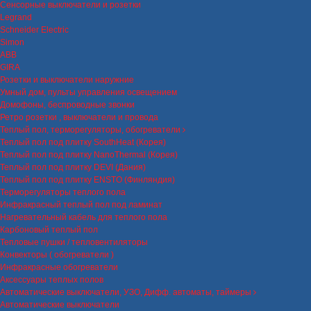
Сенсорные выключатели и розетки
Legrand
Schneider Electric
Simon
ABB
GIRA
Розетки и выключатели наружние
Умный дом, пульты управления освещением
Домофоны, беспроводные звонки
Ретро розетки , выключатели и провода
Теплый пол, терморегуляторы, обогреватели
Теплый пол под плитку SouthHeat (Корея)
Теплый пол под плитку NanoThermal (Корея)
Теплый пол под плитку DEVI (Дания)
Теплый пол под плитку ENSTO (Финляндия)
Терморегуляторы теплого пола
Инфракрасный теплый пол под ламинат
Нагревательный кабель для теплого пола
Карбоновый теплый пол
Тепловые пушки / тепловентиляторы
Конвекторы ( обогреватели )
Инфракрасные обогреватели
Аксессуары теплых полов
Автоматические выключатели, УЗО, Дифф. автоматы, таймеры
Автоматические выключатели