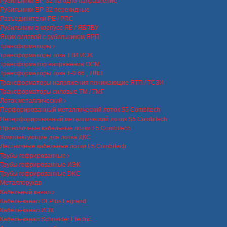
Рубильники ВР-32 на одно направление
Рубильники ВР-32 перекидные
Разъединители РЕ / РПС
Рубильники в корпусе ЯБ / ЯБПВУ
Ящик силовой с рубильником ЯРП
Трансформаторы
трансформаторы тока ТТИ ИЭК
Трансформатор напряжения ОСМ
Трансформаторы тока Т-0.66 , ТШП
Трансформаторы напряжения понижающие ЯТП / ТСЗИ
Трансформаторы силовые ТМ / ТМГ
Лоток металлический
Перфорированный металлический лоток S5 Combitech
Неперфорированный металлический лоток S5 Combitech
Проволочные кабельные лотки F5 Combitech
Комплектующие для лотка ДКС
Лестничные кабельные лотки L5 Combitech
Трубы гофрированные
Трубы гофрированные ИЭК
Трубы гофрированные DKC
Металлорукав
Кабельный канал
Кабель-канал DLPlus Legrand
Кабель-канал ИЭК
Кабель-канал Schneider Electric