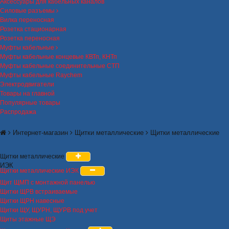
Аксессуары для кабельных каналов
Силовые разъемы
Вилка переносная
Розетка стационарная
Розетка переносная
Муфты кабельные
Муфты кабельные концевые КВТп, КНТп
Муфты кабельные соединительные СТП
Муфты кабельные Raychem
Электродвигатели
Товары на главной
Популярные товары
Распродажа
Интернет-магазин
Щитки металлические
Щитки металлические
Щитки металлические
ИЭК
Щитки металлические ИЭК
Щит ЩМП с монтажной панелью
Щитки ЩРВ встраиваемые
Щитки ЩРН навесные
Щитки ЩУ, ЩУРН, ЩУРВ под учет
Щиты этажные ЩЭ