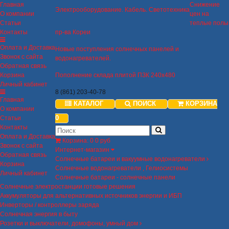
Главная
Снижение
Электрооборудование. Кабель. Светотехника
О компании
цен на
Статьи
теплые полы
Контакты
пр-ва Кореи
Оплата и Доставка
Новые поступления солнечных панелей и
Звонок с сайта
водонагревателей.
Обратная связь
Корзина
Пополнение склада плитой ПЗК 240х480
Личный кабинет
8 (861) 203-40-78
Главная
КАТАЛОГ
ПОИСК
КОРЗИНА
О компании
0
Статьи
Контакты
Оплата и Доставка
Корзина
:
0
0 руб
Звонок с сайта
Интернет-магазин
Обратная связь
Солнечные батареи и вакуумные водонагреватели
Корзина
Солнечные водонагреватели , Гелиосистемы
Личный кабинет
Солнечные батареи - солнечные панели
Солнечные электростанции готовые решения
Аккумуляторы для альтернативных источников энергии и ИБП
Инверторы / контроллеры заряда
Солнечная энергия в быту
Розетки и выключатели, домофоны, умный дом