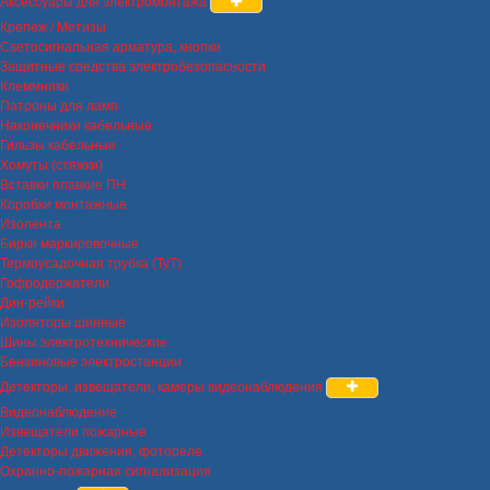
Аксессуары для электромонтажа
Крепеж / Метизы
Светосигнальная арматура, кнопки
Защитные средства электробезопасности
Клеммники
Патроны для ламп
Наконечники кабельные
Гильзы кабельные
Хомуты (стяжки)
Вставки плавкие ПН
Коробки монтажные
Изолента
Бирки маркировочные
Термоусадочная трубка (ТуТ)
Гофродержатели
Дин-рейки
Изоляторы шинные
Шины электротехнические
Бензиновые электростанции
Детекторы, извещатели, камеры видеонаблюдения
Видеонаблюдение
Извещатели пожарные
Детекторы движения, фотореле
Охранно-пожарная сигнализация