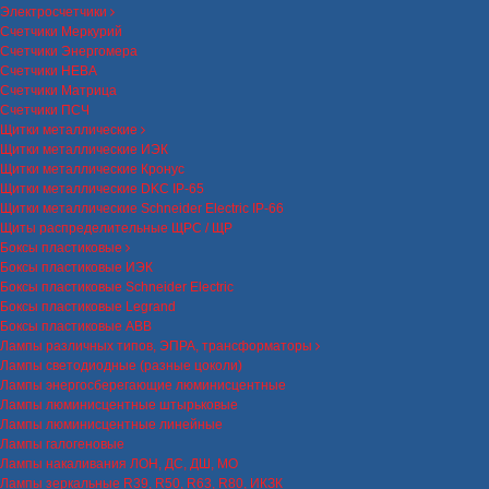
Электросчетчики
Счетчики Меркурий
Счетчики Энергомера
Счетчики НЕВА
Счетчики Матрица
Счетчики ПСЧ
Щитки металлические
Щитки металлические ИЭК
Щитки металлические Кронус
Щитки металлические DKC IP-65
Щитки металлические Schneider Electric IP-66
Щиты распределительные ЩРС / ЩР
Боксы пластиковые
Боксы пластиковые ИЭК
Боксы пластиковые Schneider Electric
Боксы пластиковые Legrand
Боксы пластиковые ABB
Лампы различных типов, ЭПРА, трансформаторы
Лампы светодиодные (разные цоколи)
Лампы энергосберегающие люминисцентные
Лампы люминисцентные штырьковые
Лампы люминисцентные линейные
Лампы галогеновые
Лампы накаливания ЛОН, ДС, ДШ, МО
Лампы зеркальные R39, R50, R63, R80, ИКЗК