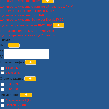
Щитки металлические Кронус
Щитки металлические с монтажной панелью ЩРН-М
Щиток учетно-распределительный ЩУ
Щитки металлические DKC IP-65
Щитки металлические Schneider Electric IP-66
Щиты распределительные ЩРС / ЩР
Щит распредилительный ЩР без учета
Щит распределительный ЩРС с учетом
Фильтр
Цена
от
до
Колличество фаз
1 фаза (2)
3 фазы (6)
Степень защиты
IP-31 (19)
IP-54 (10)
Тип установки
Встраиваемый (9)
Настенный (8)