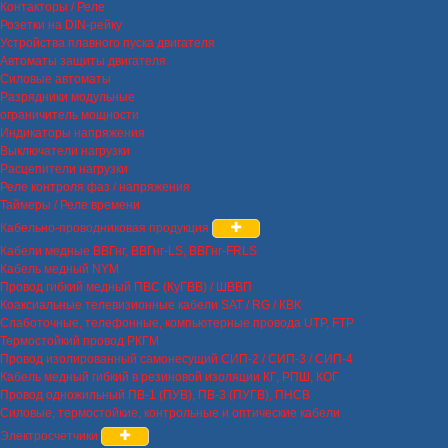
Контакторы / Реле
Розетки на DIN-рейку
Устройства плавного пуска двигателя
Автоматы защиты двигателя
Силовые автоматы
Разрядники модульные
ограничитель мощности
Индикаторы напряжения
Выключатели нагрузки
Расцепители нагрузки
Реле контроля фаз / напряжения
Таймеры / Реле времени
Кабельно-проводниковая продукция
Кабели медные ВВГнг, ВВГнг-LS, ВВГнг-FRLS
Кабель медный NYM
Провод гибкий медный ПВС (КуГВВ) / ШВВП
Коаксиальные телевизионные кабели SAT / RG / КВК
Слаботочные, телефонные, компьютерные провода UTP, FTP
Термостойкий провод РКГМ
Провод изолированный самонесущий СИП-2 / СИП-3 / СИП-4
Кабель медный гибкий в резиновой изоляции КГ, РПШ, КОГ
Провод одножильный ПВ-1 (ПУВ), ПВ-3 (ПУГВ), ПНСВ
Силовые, термостойкие, контрольные и оптические кабели
Электросчетчики