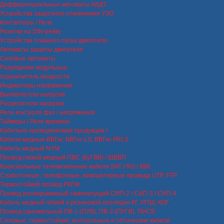
Дифференциальные автоматы АВДТ
Устройства защитного отключения УЗО
Контакторы / Реле
Розетки на DIN-рейку
Устройства плавного пуска двигателя
Автоматы защиты двигателя
Силовые автоматы
Разрядники модульные
ограничитель мощности
Индикаторы напряжения
Выключатели нагрузки
Расцепители нагрузки
Реле контроля фаз / напряжения
Таймеры / Реле времени
Кабельно-проводниковая продукция
Кабели медные ВВГнг, ВВГнг-LS, ВВГнг-FRLS
Кабель медный NYM
Провод гибкий медный ПВС (КуГВВ) / ШВВП
Коаксиальные телевизионные кабели SAT / RG / КВК
Слаботочные, телефонные, компьютерные провода UTP, FTP
Термостойкий провод РКГМ
Провод изолированный самонесущий СИП-2 / СИП-3 / СИП-4
Кабель медный гибкий в резиновой изоляции КГ, РПШ, КОГ
Провод одножильный ПВ-1 (ПУВ), ПВ-3 (ПУГВ), ПНСВ
Силовые, термостойкие, контрольные и оптические кабели