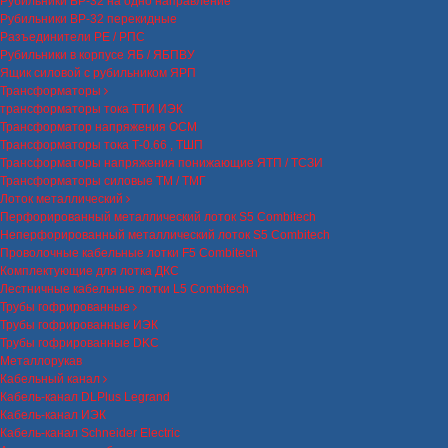
Рубильники ВР-32 на одно направление
Рубильники ВР-32 перекидные
Разъединители РЕ / РПС
Рубильники в корпусе ЯБ / ЯБПВУ
Ящик силовой с рубильником ЯРП
Трансформаторы
трансформаторы тока ТТИ ИЭК
Трансформатор напряжения ОСМ
Трансформаторы тока Т-0.66 , ТШП
Трансформаторы напряжения понижающие ЯТП / ТСЗИ
Трансформаторы силовые ТМ / ТМГ
Лоток металлический
Перфорированный металлический лоток S5 Combitech
Неперфорированный металлический лоток S5 Combitech
Проволочные кабельные лотки F5 Combitech
Комплектующие для лотка ДКС
Лестничные кабельные лотки L5 Combitech
Трубы гофрированные
Трубы гофрированные ИЭК
Трубы гофрированные DKC
Металлорукав
Кабельный канал
Кабель-канал DLPlus Legrand
Кабель-канал ИЭК
Кабель-канал Schneider Electric