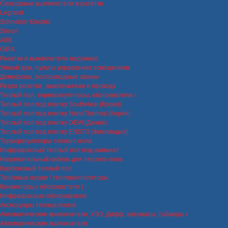
Сенсорные выключатели и розетки
Legrand
Schneider Electric
Simon
ABB
GIRA
Розетки и выключатели наружние
Умный дом, пульты управления освещением
Домофоны, беспроводные звонки
Ретро розетки , выключатели и провода
Теплый пол, терморегуляторы, обогреватели
Теплый пол под плитку SouthHeat (Корея)
Теплый пол под плитку NanoThermal (Корея)
Теплый пол под плитку DEVI (Дания)
Теплый пол под плитку ENSTO (Финляндия)
Терморегуляторы теплого пола
Инфракрасный теплый пол под ламинат
Нагревательный кабель для теплого пола
Карбоновый теплый пол
Тепловые пушки / тепловентиляторы
Конвекторы ( обогреватели )
Инфракрасные обогреватели
Аксессуары теплых полов
Автоматические выключатели, УЗО, Дифф. автоматы, таймеры
Автоматические выключатели