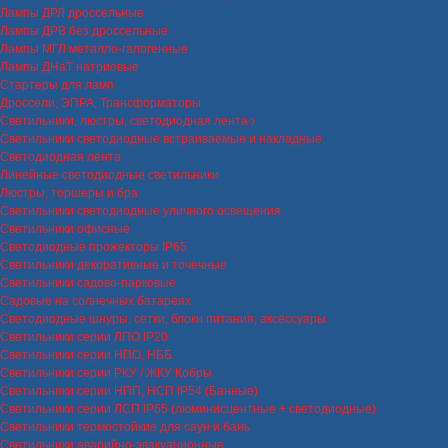
Лампы ДРЛ дроссельные
Лампы ДРВ без дроссельные
Лампы МГЛ металло-галогенные
Лампы ДНаТ натриевые
Стартеры для ламп
Дроссели, ЭПРА, Трансформаторы
Светильники, люстры, светодиодная лента
Светильники светодиодные встраиваемые и накладные
Светодиодная лента
Линейные светодиодные светильники
Люстры, торшеры и бра
Светильники светодиодные уличного освещения
Светильники офисные
Светодиодные прожекторы IP65
Светильники декоративные и точечные
Светильники садово-парковые
Садовые на солнечных батареях
Светодиодные шнуры, сетки, блоки питания, аксессуары
Светильники серии ЛПО IP20
Светильники серии НПО, НББ
Светильники серии РКУ / ЖКУ Кобры
Светильники серии НПП, НСП IP54 (Банные)
Светильники серии ЛСП IP65 (люминисцентные + светодиодные)
Светильники термостойкие для саун и бань
Светильники аварийно-эвакуационные