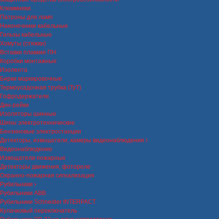
Клеммники
Патроны для ламп
Наконечники кабельные
Гильзы кабельные
Хомуты (стяжки)
Вставки плавкие ПН
Коробки монтажные
Изолента
Бирки маркировочные
Термоусадочная трубка (ТуТ)
Гофродержатели
Дин-рейки
Изоляторы шинные
Шины электротехнические
Бензиновые электростанции
Детекторы, извещатели, камеры видеонаблюдения
Видеонаблюдение
Извещатели пожарные
Детекторы движения, фотореле
Охранно-пожарная сигнализация
Рубильники
Рубильники ABB
Рубильники Schneider INTERPACT
Кулачковый переключатель