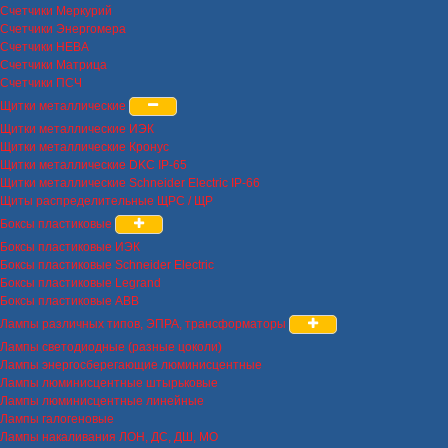
Счетчики Меркурий
Счетчики Энергомера
Счетчики НЕВА
Счетчики Матрица
Счетчики ПСЧ
Щитки металлические
Щитки металлические ИЭК
Щитки металлические Кронус
Щитки металлические DKC IP-65
Щитки металлические Schneider Electric IP-66
Щиты распределительные ЩРС / ЩР
Боксы пластиковые
Боксы пластиковые ИЭК
Боксы пластиковые Schneider Electric
Боксы пластиковые Legrand
Боксы пластиковые ABB
Лампы различных типов, ЭПРА, трансформаторы
Лампы светодиодные (разные цоколи)
Лампы энергосберегающие люминисцентные
Лампы люминисцентные штырьковые
Лампы люминисцентные линейные
Лампы галогеновые
Лампы накаливания ЛОН, ДС, ДШ, МО