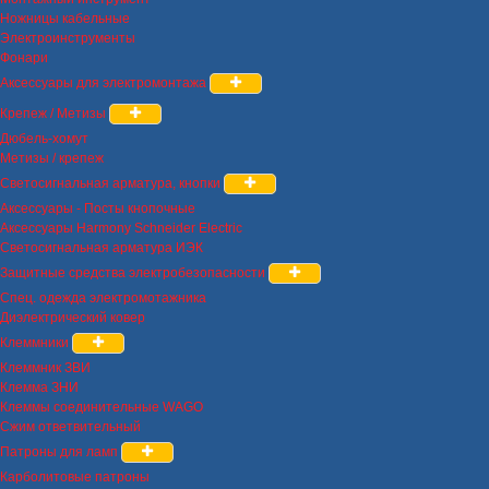
Ножницы кабельные
Электроинструменты
Фонари
Аксессуары для электромонтажа
Крепеж / Метизы
Дюбель-хомут
Метизы / крепеж
Светосигнальная арматура, кнопки
Аксессуары - Посты кнопочные
Аксессуары Harmony Schneider Electric
Светосигнальная арматура ИЭК
Защитные средства электробезопасности
Спец. одежда электромотажника
Диэлектрический ковер
Клеммники
Клеммник ЗВИ
Клемма ЗНИ
Клеммы соединительные WAGO
Сжим ответвительный
Патроны для ламп
Карболитовые патроны