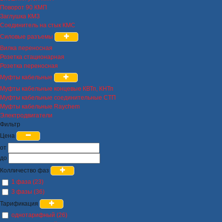
Поворот 90 КМП
Заглушка КМЗ
Соединитель на стык КМС
Силовые разъемы
Вилка переносная
Розетка стационарная
Розетка переносная
Муфты кабельные
Муфты кабельные концевые КВТп, КНТп
Муфты кабельные соединительные СТП
Муфты кабельные Raychem
Электродвигатели
Фильтр
Цена
от
до
Колличество фаз
1 фаза (23)
3 фазы (36)
Тарификация
однотарифный (26)