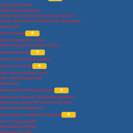
Гофротруба серая
Гофротруба оранжевая
Труба гофрированная двухстенная красная
Труба гладкостенная / черная ПНД / аксессуары
колодец ккс
Металлорукав
Металлорукав РЦХ, РЗЦХ
Металлорукав в изоляции РЗ-ЦП-нг
Кабельный канал
Кабель-канал DLPlus Legrand
Кабель-канал ИЭК
Цвет светлое дерево Сосна
Цвет темное дерево Дуб
Белый цвет
Кабель-канал Schneider Electric
Напольные лючки ALTIRA Optiline Schneider
Мини кабель канал Schneider Electric Ultra
Мини-колонны Optiline 45
Аксессуары для кабельных каналов
Угол Т-образный КМТ
Внутрений угол КМВ
Внешний угол КМН