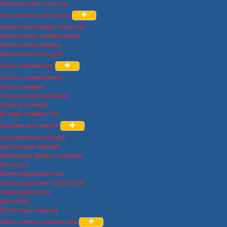
Керамические патроны
Наконечники кабельные
Наконечники медно-луженые
Наконечники алюминиевые
Наконечники медные
Наконечник болтовой
Гильзы кабельные
Гильзы алюминиевые
Гильзы медные
Гильзы медно-луженые
Хомуты (стяжки)
Вставки плавкие ПН
Коробки монтажные
установочные коробки
распаячные коробки
Кабельные вводы / сальники
Изолента
Бирки маркировочные
Термоусадочная трубка (ТуТ)
Гофродержатели
Дин-рейки
Изоляторы шинные
Шины электротехнические