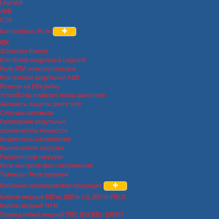
Legrand
ABB
ИЭК
Контакторы / Реле
IEK
Schneider Electric
Контактор модульный Legrand
Реле РТИ электротепловое
Контакторы модульные ABB
Розетки на DIN-рейку
Устройства плавного пуска двигателя
Автоматы защиты двигателя
Силовые автоматы
Разрядники модульные
ограничитель мощности
Индикаторы напряжения
Выключатели нагрузки
Расцепители нагрузки
Реле контроля фаз / напряжения
Таймеры / Реле времени
Кабельно-проводниковая продукция
Кабели медные ВВГнг, ВВГнг-LS, ВВГнг-FRLS
Кабель медный NYM
Провод гибкий медный ПВС (КуГВВ) / ШВВП