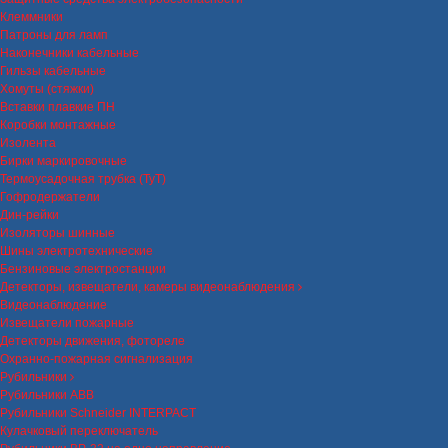
Клеммники
Патроны для ламп
Наконечники кабельные
Гильзы кабельные
Хомуты (стяжки)
Вставки плавкие ПН
Коробки монтажные
Изолента
Бирки маркировочные
Термоусадочная трубка (ТуТ)
Гофродержатели
Дин-рейки
Изоляторы шинные
Шины электротехнические
Бензиновые электростанции
Детекторы, извещатели, камеры видеонаблюдения
Видеонаблюдение
Извещатели пожарные
Детекторы движения, фотореле
Охранно-пожарная сигнализация
Рубильники
Рубильники ABB
Рубильники Schneider INTERPACT
Кулачковый переключатель