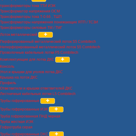
трансформаторы тока ТТИ ИЭК
Трансформатор напряжения ОСМ
Трансформаторы тока Т-0.66 , ТШП
Трансформаторы напряжения понижающие ЯТП / ТСЗИ
Трансформаторы силовые ТМ / ТМГ
Лоток металлический
Перфорированный металлический лоток S5 Combitech
Неперфорированный металлический лоток S5 Combitech
Проволочные кабельные лотки F5 Combitech
Комплектующие для лотка ДКС
Консоль
Угол и крышки для уголов лотка ДКС
Крышка на лоток ДКС
Профиль
Ответвители и крышки ответвителей ДКС
Лестничные кабельные лотки L5 Combitech
Трубы гофрированные
Трубы гофрированные ИЭК
Труба гофрированная ПНД черная
Труба жесткая ИЭК
Гофротруба серая
Трубы гофрированные DKC