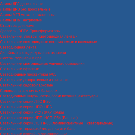
Лампы ДРЛ дроссельные
Лампы ДРВ без дроссельные
Лампы МГЛ металло-галогенные
Лампы ДНаТ натриевые
Стартеры для ламп
Дроссели, ЭПРА, Трансформаторы
Светильники, люстры, светодиодная лента
Светильники светодиодные встраиваемые и накладные
Светодиодная лента
Линейные светодиодные светильники
Люстры, торшеры и бра
Светильники светодиодные уличного освещения
Светильники офисные
Светодиодные прожекторы IP65
Светильники декоративные и точечные
Светильники садово-парковые
Садовые на солнечных батареях
Светодиодные шнуры, сетки, блоки питания, аксессуары
Светильники серии ЛПО IP20
Светильники серии НПО, НББ
Светильники серии РКУ / ЖКУ Кобры
Светильники серии НПП, НСП IP54 (Банные)
Светильники серии ЛСП IP65 (люминисцентные + светодиодные)
Светильники термостойкие для саун и бань
Светильники аварийно-эвакуационные