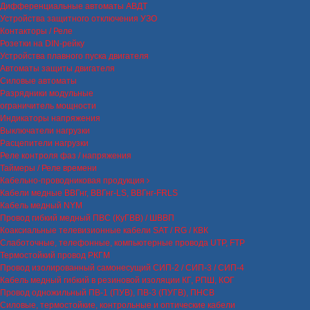
Дифференциальные автоматы АВДТ
Устройства защитного отключения УЗО
Контакторы / Реле
Розетки на DIN-рейку
Устройства плавного пуска двигателя
Автоматы защиты двигателя
Силовые автоматы
Разрядники модульные
ограничитель мощности
Индикаторы напряжения
Выключатели нагрузки
Расцепители нагрузки
Реле контроля фаз / напряжения
Таймеры / Реле времени
Кабельно-проводниковая продукция
Кабели медные ВВГнг, ВВГнг-LS, ВВГнг-FRLS
Кабель медный NYM
Провод гибкий медный ПВС (КуГВВ) / ШВВП
Коаксиальные телевизионные кабели SAT / RG / КВК
Слаботочные, телефонные, компьютерные провода UTP, FTP
Термостойкий провод РКГМ
Провод изолированный самонесущий СИП-2 / СИП-3 / СИП-4
Кабель медный гибкий в резиновой изоляции КГ, РПШ, КОГ
Провод одножильный ПВ-1 (ПУВ), ПВ-3 (ПУГВ), ПНСВ
Силовые, термостойкие, контрольные и оптические кабели