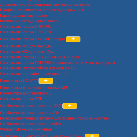
Драйверы и контроллеры для светодиодной ленты
Профили алюминиевые для светодиодных лент
Гирлянды / световые сетки
Рекламные светодиодные панели
Светильники серии ЛПО IP20
Светильники серии НПО, НББ
Светильники серии РКУ / ЖКУ Кобры
Светильник РКУ для ламп ДРЛ
Светильник ЖКУ для ламп Днат
Светильники серии НПП, НСП IP54 (Банные)
Светильники серии ЛСП IP65 (люминисцентные + светодиодные)
Светильники термостойкие для саун и бань
Светильники аварийно-эвакуационные
Прожекторы ИО, МГЛ
Прожекторы металлогалогеновые МГЛ
Прожекторы галогеновые ИО
Светильники серии ЛПБ
Стабилизаторы напряжения , ИБП
Стабилизаторы напряжения ИЭК
Резервные источники питания для охранно-пожарных систем
Стабилизаторы напряжения Volter
Опоры ЛЭП железобетонные
Арматура для монтажа ЛЭП и кабельных линий