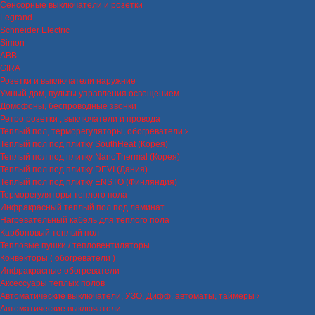
Сенсорные выключатели и розетки
Legrand
Schneider Electric
Simon
ABB
GIRA
Розетки и выключатели наружние
Умный дом, пульты управления освещением
Домофоны, беспроводные звонки
Ретро розетки , выключатели и провода
Теплый пол, терморегуляторы, обогреватели
Теплый пол под плитку SouthHeat (Корея)
Теплый пол под плитку NanoThermal (Корея)
Теплый пол под плитку DEVI (Дания)
Теплый пол под плитку ENSTO (Финляндия)
Терморегуляторы теплого пола
Инфракрасный теплый пол под ламинат
Нагревательный кабель для теплого пола
Карбоновый теплый пол
Тепловые пушки / тепловентиляторы
Конвекторы ( обогреватели )
Инфракрасные обогреватели
Аксессуары теплых полов
Автоматические выключатели, УЗО, Дифф. автоматы, таймеры
Автоматические выключатели