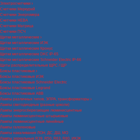
Электросчетчики
Счетчики Меркурий
Счетчики Энергомера
Счетчики НЕВА
Счетчики Матрица
Счетчики ПСЧ
Щитки металлические
Щитки металлические ИЭК
Щитки металлические Кронус
Щитки металлические DKC IP-65
Щитки металлические Schneider Electric IP-66
Щиты распределительные ЩРС / ЩР
Боксы пластиковые
Боксы пластиковые ИЭК
Боксы пластиковые Schneider Electric
Боксы пластиковые Legrand
Боксы пластиковые ABB
Лампы различных типов, ЭПРА, трансформаторы
Лампы светодиодные (разные цоколи)
Лампы энергосберегающие люминисцентные
Лампы люминисцентные штырьковые
Лампы люминисцентные линейные
Лампы галогеновые
Лампы накаливания ЛОН, ДС, ДШ, МО
Лампы зеркальные R39, R50, R63, R80, ИКЗК