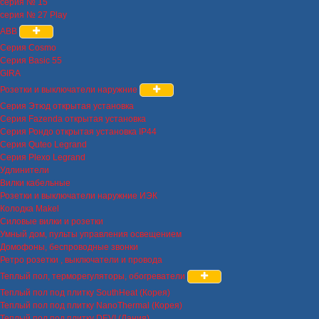
серия № 15
серия № 27 Play
ABB
Серия Cosmo
Серия Basic 55
GIRA
Розетки и выключатели наружние
Серия Этюд открытая установка
Серия Fazenda открытая установка
Серия Рондо открытая установка IP44
Серия Quteo Legrand
Серия Plexo Legrand
Удлинители
Вилки кабельные
Розетки и выключатели наружние ИЭК
Колодка Makel
Силовые вилки и розетки
Умный дом, пульты управления освещением
Домофоны, беспроводные звонки
Ретро розетки , выключатели и провода
Теплый пол, терморегуляторы, обогреватели
Теплый пол под плитку SouthHeat (Корея)
Теплый пол под плитку NanoThermal (Корея)
Теплый пол под плитку DEVI (Дания)