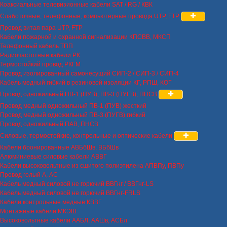
Коаксиальные телевизионные кабели SAT / RG / КВК
Слаботочные, телефонные, компьютерные провода UTP, FTP
Провод витая пара UTP, FTP
Кабели пожарной и охранной сигнализации КПСВВ, МКСП
Телефонный кабель ТПП
Радиочастотные кабели РК
Термостойкий провод РКГМ
Провод изолированный самонесущий СИП-2 / СИП-3 / СИП-4
Кабель медный гибкий в резиновой изоляции КГ, РПШ, КОГ
Провод одножильный ПВ-1 (ПУВ), ПВ-3 (ПУГВ), ПНСВ
Провод медный одножильный ПВ-1 (ПУВ) жесткий
Провод медный одножильный ПВ-3 (ПУГВ) гибкий
Провод одножильный ПАВ, ПНСВ
Силовые, термостойкие, контрольные и оптические кабели
Кабели бронированные АВБбШв, ВБбШв
Алюминиевые силовые кабели АВВГ
Кабели высоковольтные из сшитого полиэтилена АПВПу, ПВПу
Провод голый А, АС
Кабель медный силовой не горючий ВВГнг / ВВГнг-LS
Кабель медный силовой не горючий ВВГнг-FRLS
Кабели контрольные медные КВВГ
Монтажные кабели МКЭШ
Высоковольтные кабели ААБЛ, ААШв, АСБл