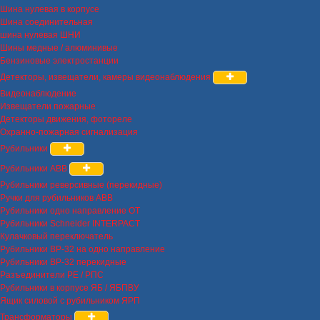
Шина нулевая в корпусе
Шина соединительная
шина нулевая ШНИ
Шины медные / алюминивые
Бензиновые электростанции
Детекторы, извещатели, камеры видеонаблюдения
Видеонаблюдение
Извещатели пожарные
Детекторы движения, фотореле
Охранно-пожарная сигнализация
Рубильники
Рубильники ABB
Рубильники реверсивные (перекидные)
Ручки для рубильников ABB
Рубильники одно направление OT
Рубильники Schneider INTERPACT
Кулачковый переключатель
Рубильники ВР-32 на одно направление
Рубильники ВР-32 перекидные
Разъединители РЕ / РПС
Рубильники в корпусе ЯБ / ЯБПВУ
Ящик силовой с рубильником ЯРП
Трансформаторы