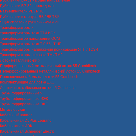
Рубильники ВР-32 на одно направление
Рубильники ВР-32 перекидные
Разъединители РЕ / РПС
Рубильники в корпусе ЯБ / ЯБПВУ
Ящик силовой с рубильником ЯРП
Трансформаторы
трансформаторы тока ТТИ ИЭК
Трансформатор напряжения ОСМ
Трансформаторы тока Т-0.66 , ТШП
Трансформаторы напряжения понижающие ЯТП / ТСЗИ
Трансформаторы силовые ТМ / ТМГ
Лоток металлический
Перфорированный металлический лоток S5 Combitech
Неперфорированный металлический лоток S5 Combitech
Проволочные кабельные лотки F5 Combitech
Комплектующие для лотка ДКС
Лестничные кабельные лотки L5 Combitech
Трубы гофрированные
Трубы гофрированные ИЭК
Трубы гофрированные DKC
Металлорукав
Кабельный канал
Кабель-канал DLPlus Legrand
Кабель-канал ИЭК
Кабель-канал Schneider Electric