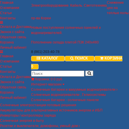
Главная
Снижение
Электрооборудование. Кабель. Светотехника
О компании
цен на
Статьи
теплые полы
Контакты
пр-ва Кореи
Оплата и Доставка
Новые поступления солнечных панелей и
Звонок с сайта
водонагревателей.
Обратная связь
Корзина
Пополнение склада плитой ПЗК 240х480
Личный кабинет
8 (861) 203-40-78
Главная
КАТАЛОГ
ПОИСК
КОРЗИНА
О компании
0
Статьи
Контакты
Оплата и Доставка
Корзина
:
0
0 руб
Звонок с сайта
Интернет-магазин
Обратная связь
Солнечные батареи и вакуумные водонагреватели
Корзина
Солнечные водонагреватели , Гелиосистемы
Личный кабинет
Солнечные батареи - солнечные панели
Солнечные электростанции готовые решения
Аккумуляторы для альтернативных источников энергии и ИБП
Инверторы / контроллеры заряда
Солнечная энергия в быту
Розетки и выключатели, домофоны, умный дом