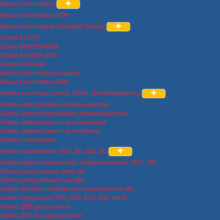
Боксы пластиковые
Боксы пластиковые ИЭК
Боксы пластиковые Schneider Electric
Серия EASY9
Серия MINI PRAGMA
Серия KAEDRA IP65
Серия PRAGMA
Боксы пластиковые Legrand
Боксы пластиковые ABB
Лампы различных типов, ЭПРА, трансформаторы
Лампы светодиодные (разные цоколи)
Лампы энергосберегающие люминисцентные
Лампы люминисцентные штырьковые
Лампы люминисцентные линейные
Лампы галогеновые
Лампы накаливания ЛОН, ДС, ДШ, МО
Лампы общего назначения, термоизлучатели ЛОН , РН
Лампа декоративная свеча ДС
Лампа декоративный шар ДШ
Лампы местного освещения низковольтные МО
Лампы зеркальные R39, R50, R63, R80, ИКЗК
Лампы ДРЛ дроссельные
Лампы ДРВ без дроссельные