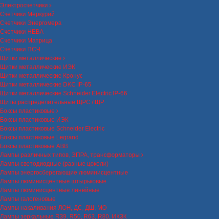
Электросчетчики
Счетчики Меркурий
Счетчики Энергомера
Счетчики НЕВА
Счетчики Матрица
Счетчики ПСЧ
Щитки металлические
Щитки металлические ИЭК
Щитки металлические Кронус
Щитки металлические DKC IP-65
Щитки металлические Schneider Electric IP-66
Щиты распределительные ЩРС / ЩР
Боксы пластиковые
Боксы пластиковые ИЭК
Боксы пластиковые Schneider Electric
Боксы пластиковые Legrand
Боксы пластиковые ABB
Лампы различных типов, ЭПРА, трансформаторы
Лампы светодиодные (разные цоколи)
Лампы энергосберегающие люминисцентные
Лампы люминисцентные штырьковые
Лампы люминисцентные линейные
Лампы галогеновые
Лампы накаливания ЛОН, ДС, ДШ, МО
Лампы зеркальные R39, R50, R63, R80, ИКЗК