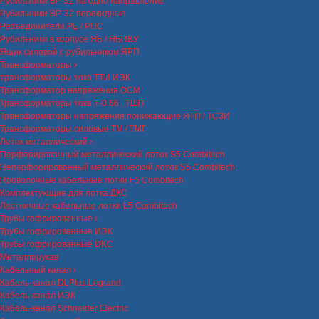
Рубильники ВР-32 на одно направление
Рубильники ВР-32 перекидные
Разъединители РЕ / РПС
Рубильники в корпусе ЯБ / ЯБПВУ
Ящик силовой с рубильником ЯРП
Трансформаторы
трансформаторы тока ТТИ ИЭК
Трансформатор напряжения ОСМ
Трансформаторы тока Т-0.66 , ТШП
Трансформаторы напряжения понижающие ЯТП / ТСЗИ
Трансформаторы силовые ТМ / ТМГ
Лоток металлический
Перфорированный металлический лоток S5 Combitech
Неперфорированный металлический лоток S5 Combitech
Проволочные кабельные лотки F5 Combitech
Комплектующие для лотка ДКС
Лестничные кабельные лотки L5 Combitech
Трубы гофрированные
Трубы гофрированные ИЭК
Трубы гофрированные DKC
Металлорукав
Кабельный канал
Кабель-канал DLPlus Legrand
Кабель-канал ИЭК
Кабель-канал Schneider Electric