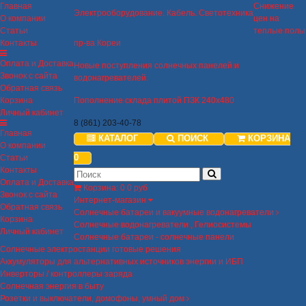
Главная
Снижение
Электрооборудование. Кабель. Светотехника
О компании
цен на
Статьи
теплые полы
Контакты
пр-ва Кореи
Оплата и Доставка
Новые поступления солнечных панелей и
Звонок с сайта
водонагревателей.
Обратная связь
Корзина
Пополнение склада плитой ПЗК 240х480
Личный кабинет
8 (861) 203-40-78
Главная
КАТАЛОГ
ПОИСК
КОРЗИНА
О компании
0
Статьи
Контакты
Оплата и Доставка
Корзина
:
0
0 руб
Звонок с сайта
Интернет-магазин
Обратная связь
Солнечные батареи и вакуумные водонагреватели
Корзина
Солнечные водонагреватели , Гелиосистемы
Личный кабинет
Солнечные батареи - солнечные панели
Солнечные электростанции готовые решения
Аккумуляторы для альтернативных источников энергии и ИБП
Инверторы / контроллеры заряда
Солнечная энергия в быту
Розетки и выключатели, домофоны, умный дом