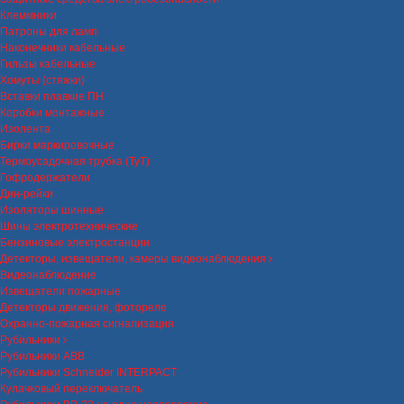
Клеммники
Патроны для ламп
Наконечники кабельные
Гильзы кабельные
Хомуты (стяжки)
Вставки плавкие ПН
Коробки монтажные
Изолента
Бирки маркировочные
Термоусадочная трубка (ТуТ)
Гофродержатели
Дин-рейки
Изоляторы шинные
Шины электротехнические
Бензиновые электростанции
Детекторы, извещатели, камеры видеонаблюдения
Видеонаблюдение
Извещатели пожарные
Детекторы движения, фотореле
Охранно-пожарная сигнализация
Рубильники
Рубильники ABB
Рубильники Schneider INTERPACT
Кулачковый переключатель