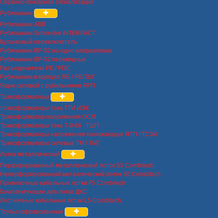
Охранно-пожарная сигнализация
Рубильники
Рубильники ABB
Рубильники Schneider INTERPACT
Кулачковый переключатель
Рубильники ВР-32 на одно направление
Рубильники ВР-32 перекидные
Разъединители РЕ / РПС
Рубильники в корпусе ЯБ / ЯБПВУ
Ящик силовой с рубильником ЯРП
Трансформаторы
трансформаторы тока ТТИ ИЭК
Трансформатор напряжения ОСМ
Трансформаторы тока Т-0.66 , ТШП
Трансформаторы напряжения понижающие ЯТП / ТСЗИ
Трансформаторы силовые ТМ / ТМГ
Лоток металлический
Перфорированный металлический лоток S5 Combitech
Неперфорированный металлический лоток S5 Combitech
Проволочные кабельные лотки F5 Combitech
Комплектующие для лотка ДКС
Лестничные кабельные лотки L5 Combitech
Трубы гофрированные