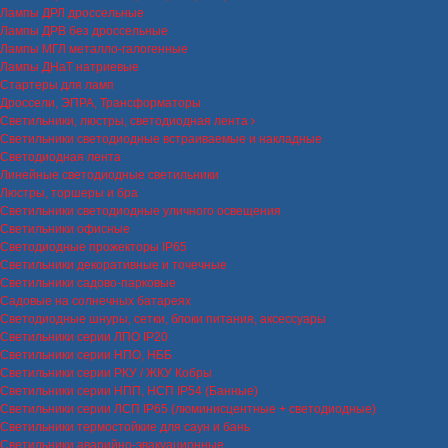
Лампы ДРЛ дроссельные
Лампы ДРВ без дроссельные
Лампы МГЛ металло-галогенные
Лампы ДНаТ натриевые
Стартеры для ламп
Дроссели, ЭПРА, Трансформаторы
Светильники, люстры, светодиодная лента
Светильники светодиодные встраиваемые и накладные
Светодиодная лента
Линейные светодиодные светильники
Люстры, торшеры и бра
Светильники светодиодные уличного освещения
Светильники офисные
Светодиодные прожекторы IP65
Светильники декоративные и точечные
Светильники садово-парковые
Садовые на солнечных батареях
Светодиодные шнуры, сетки, блоки питания, аксессуары
Светильники серии ЛПО IP20
Светильники серии НПО, НББ
Светильники серии РКУ / ЖКУ Кобры
Светильники серии НПП, НСП IP54 (Банные)
Светильники серии ЛСП IP65 (люминисцентные + светодиодные)
Светильники термостойкие для саун и бань
Светильники аварийно-эвакуационные