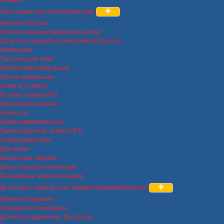
Аксессуары для электромонтажа
Крепеж / Метизы
Светосигнальная арматура, кнопки
Защитные средства электробезопасности
Клеммники
Патроны для ламп
Наконечники кабельные
Гильзы кабельные
Хомуты (стяжки)
Вставки плавкие ПН
Коробки монтажные
Изолента
Бирки маркировочные
Термоусадочная трубка (ТуТ)
Гофродержатели
Дин-рейки
Изоляторы шинные
Шины электротехнические
Бензиновые электростанции
Детекторы, извещатели, камеры видеонаблюдения
Видеонаблюдение
Извещатели пожарные
Детекторы движения, фотореле