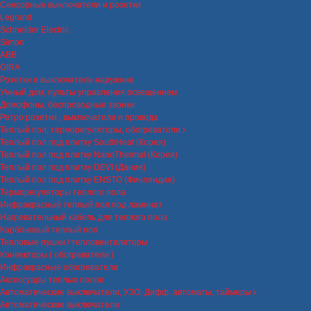
Сенсорные выключатели и розетки
Legrand
Schneider Electric
Simon
ABB
GIRA
Розетки и выключатели наружние
Умный дом, пульты управления освещением
Домофоны, беспроводные звонки
Ретро розетки , выключатели и провода
Теплый пол, терморегуляторы, обогреватели
Теплый пол под плитку SouthHeat (Корея)
Теплый пол под плитку NanoThermal (Корея)
Теплый пол под плитку DEVI (Дания)
Теплый пол под плитку ENSTO (Финляндия)
Терморегуляторы теплого пола
Инфракрасный теплый пол под ламинат
Нагревательный кабель для теплого пола
Карбоновый теплый пол
Тепловые пушки / тепловентиляторы
Конвекторы ( обогреватели )
Инфракрасные обогреватели
Аксессуары теплых полов
Автоматические выключатели, УЗО, Дифф. автоматы, таймеры
Автоматические выключатели