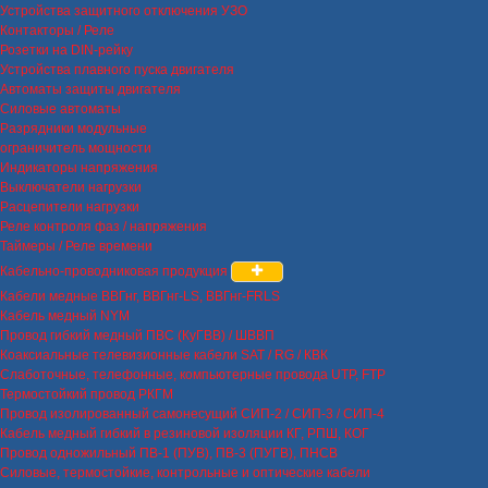
Устройства защитного отключения УЗО
Контакторы / Реле
Розетки на DIN-рейку
Устройства плавного пуска двигателя
Автоматы защиты двигателя
Силовые автоматы
Разрядники модульные
ограничитель мощности
Индикаторы напряжения
Выключатели нагрузки
Расцепители нагрузки
Реле контроля фаз / напряжения
Таймеры / Реле времени
Кабельно-проводниковая продукция
Кабели медные ВВГнг, ВВГнг-LS, ВВГнг-FRLS
Кабель медный NYM
Провод гибкий медный ПВС (КуГВВ) / ШВВП
Коаксиальные телевизионные кабели SAT / RG / КВК
Слаботочные, телефонные, компьютерные провода UTP, FTP
Термостойкий провод РКГМ
Провод изолированный самонесущий СИП-2 / СИП-3 / СИП-4
Кабель медный гибкий в резиновой изоляции КГ, РПШ, КОГ
Провод одножильный ПВ-1 (ПУВ), ПВ-3 (ПУГВ), ПНСВ
Силовые, термостойкие, контрольные и оптические кабели