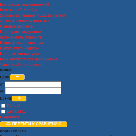
Контакторы модульные ABB
Розетки на DIN-рейку
Устройства плавного пуска двигателя
Автоматы защиты двигателя
Силовые автоматы
Разрядники модульные
ограничитель мощности
Индикаторы напряжения
Выключатели нагрузки
Расцепители нагрузки
Реле контроля фаз / напряжения
Таймеры / Реле времени
Фильтр
Цена
от
до
Бренд
ИЭК (1)
Legrand (1)
Сравнение
ПЕРЕЙТИ К СРАВНЕНИЮ
Формы оплаты