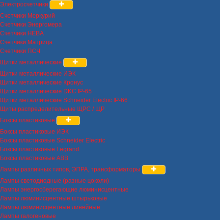
Электросчетчики
Счетчики Меркурий
Счетчики Энергомера
Счетчики НЕВА
Счетчики Матрица
Счетчики ПСЧ
Щитки металлические
Щитки металлические ИЭК
Щитки металлические Кронус
Щитки металлические DKC IP-65
Щитки металлические Schneider Electric IP-66
Щиты распределительные ЩРС / ЩР
Боксы пластиковые
Боксы пластиковые ИЭК
Боксы пластиковые Schneider Electric
Боксы пластиковые Legrand
Боксы пластиковые ABB
Лампы различных типов, ЭПРА, трансформаторы
Лампы светодиодные (разные цоколи)
Лампы энергосберегающие люминисцентные
Лампы люминисцентные штырьковые
Лампы люминисцентные линейные
Лампы галогеновые