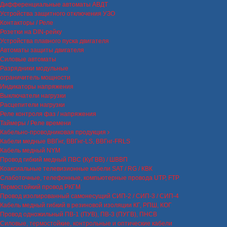
Дифференциальные автоматы АВДТ
Устройства защитного отключения УЗО
Контакторы / Реле
Розетки на DIN-рейку
Устройства плавного пуска двигателя
Автоматы защиты двигателя
Силовые автоматы
Разрядники модульные
ограничитель мощности
Индикаторы напряжения
Выключатели нагрузки
Расцепители нагрузки
Реле контроля фаз / напряжения
Таймеры / Реле времени
Кабельно-проводниковая продукция
Кабели медные ВВГнг, ВВГнг-LS, ВВГнг-FRLS
Кабель медный NYM
Провод гибкий медный ПВС (КуГВВ) / ШВВП
Коаксиальные телевизионные кабели SAT / RG / КВК
Слаботочные, телефонные, компьютерные провода UTP, FTP
Термостойкий провод РКГМ
Провод изолированный самонесущий СИП-2 / СИП-3 / СИП-4
Кабель медный гибкий в резиновой изоляции КГ, РПШ, КОГ
Провод одножильный ПВ-1 (ПУВ), ПВ-3 (ПУГВ), ПНСВ
Силовые, термостойкие, контрольные и оптические кабели