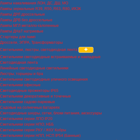
Лампы накаливания ЛОН, ДС, ДШ, МО
Лампы зеркальные R39, R50, R63, R80, ИКЗК
Лампы ДРЛ дроссельные
Лампы ДРВ без дроссельные
Лампы МГЛ металло-галогенные
Лампы ДНаТ натриевые
Стартеры для ламп
Дроссели, ЭПРА, Трансформаторы
Светильники, люстры, светодиодная лента
Светильники светодиодные встраиваемые и накладные
Светодиодная лента
Линейные светодиодные светильники
Люстры, торшеры и бра
Светильники светодиодные уличного освещения
Светильники офисные
Светодиодные прожекторы IP65
Светильники декоративные и точечные
Светильники садово-парковые
Садовые на солнечных батареях
Светодиодные шнуры, сетки, блоки питания, аксессуары
Светильники серии ЛПО IP20
Светильники серии НПО, НББ
Светильники серии РКУ / ЖКУ Кобры
Светильники серии НПП, НСП IP54 (Банные)