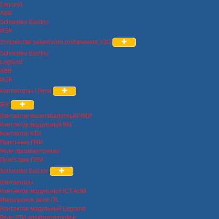
Legrand
ABB
Schneider Electric
ИЭК
Устройства защитного отключения УЗО
Schneider Electric
Legrand
ABB
ИЭК
Контакторы / Реле
IEK
Контактор малогабаритный КМИ
Контактор модульный КМ
Контактор КТИ
Приставка ПКИ
Реле промежуточные
Приставка ПВИ
Schneider Electric
Контакторы
Контактор модульный iCT Acti9
Импульсное реле iTL
Контактор модульный Legrand
Реле РТИ электротепловое