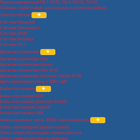
Провод одножильный ПВ-1 (ПУВ), ПВ-3 (ПУГВ), ПНСВ
Силовые, термостойкие, контрольные и оптические кабели
Электросчетчики
Счетчики Меркурий
Счетчики Энергомера
Счетчики НЕВА
Счетчики Матрица
Счетчики ПСЧ
Щитки металлические
Щитки металлические ИЭК
Щитки металлические Кронус
Щитки металлические DKC IP-65
Щитки металлические Schneider Electric IP-66
Щиты распределительные ЩРС / ЩР
Боксы пластиковые
Боксы пластиковые ИЭК
Боксы пластиковые Schneider Electric
Боксы пластиковые Legrand
Боксы пластиковые ABB
Лампы различных типов, ЭПРА, трансформаторы
Лампы светодиодные (разные цоколи)
Лампы энергосберегающие люминисцентные
Лампы люминисцентные штырьковые