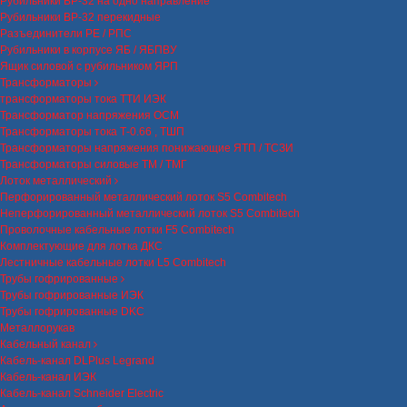
Рубильники ВР-32 на одно направление
Рубильники ВР-32 перекидные
Разъединители РЕ / РПС
Рубильники в корпусе ЯБ / ЯБПВУ
Ящик силовой с рубильником ЯРП
Трансформаторы
трансформаторы тока ТТИ ИЭК
Трансформатор напряжения ОСМ
Трансформаторы тока Т-0.66 , ТШП
Трансформаторы напряжения понижающие ЯТП / ТСЗИ
Трансформаторы силовые ТМ / ТМГ
Лоток металлический
Перфорированный металлический лоток S5 Combitech
Неперфорированный металлический лоток S5 Combitech
Проволочные кабельные лотки F5 Combitech
Комплектующие для лотка ДКС
Лестничные кабельные лотки L5 Combitech
Трубы гофрированные
Трубы гофрированные ИЭК
Трубы гофрированные DKC
Металлорукав
Кабельный канал
Кабель-канал DLPlus Legrand
Кабель-канал ИЭК
Кабель-канал Schneider Electric