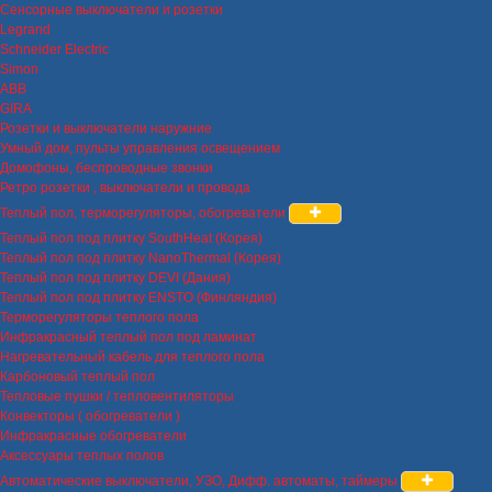
Сенсорные выключатели и розетки
Legrand
Schneider Electric
Simon
ABB
GIRA
Розетки и выключатели наружние
Умный дом, пульты управления освещением
Домофоны, беспроводные звонки
Ретро розетки , выключатели и провода
Теплый пол, терморегуляторы, обогреватели
Теплый пол под плитку SouthHeat (Корея)
Теплый пол под плитку NanoThermal (Корея)
Теплый пол под плитку DEVI (Дания)
Теплый пол под плитку ENSTO (Финляндия)
Терморегуляторы теплого пола
Инфракрасный теплый пол под ламинат
Нагревательный кабель для теплого пола
Карбоновый теплый пол
Тепловые пушки / тепловентиляторы
Конвекторы ( обогреватели )
Инфракрасные обогреватели
Аксессуары теплых полов
Автоматические выключатели, УЗО, Дифф. автоматы, таймеры