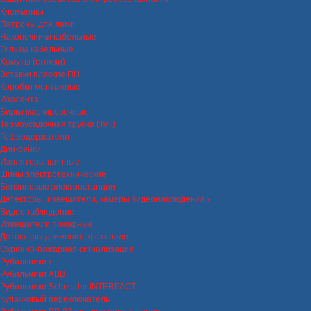
Клеммники
Патроны для ламп
Наконечники кабельные
Гильзы кабельные
Хомуты (стяжки)
Вставки плавкие ПН
Коробки монтажные
Изолента
Бирки маркировочные
Термоусадочная трубка (ТуТ)
Гофродержатели
Дин-рейки
Изоляторы шинные
Шины электротехнические
Бензиновые электростанции
Детекторы, извещатели, камеры видеонаблюдения
Видеонаблюдение
Извещатели пожарные
Детекторы движения, фотореле
Охранно-пожарная сигнализация
Рубильники
Рубильники ABB
Рубильники Schneider INTERPACT
Кулачковый переключатель