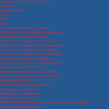
Сенсорные выключатели и розетки
Legrand
Schneider Electric
Simon
ABB
GIRA
Розетки и выключатели наружние
Умный дом, пульты управления освещением
Домофоны, беспроводные звонки
Ретро розетки , выключатели и провода
Теплый пол, терморегуляторы, обогреватели
Теплый пол под плитку SouthHeat (Корея)
Теплый пол под плитку NanoThermal (Корея)
Теплый пол под плитку DEVI (Дания)
Теплый пол под плитку ENSTO (Финляндия)
Терморегуляторы теплого пола
Инфракрасный теплый пол под ламинат
Нагревательный кабель для теплого пола
Карбоновый теплый пол
Тепловые пушки / тепловентиляторы
Конвекторы ( обогреватели )
Инфракрасные обогреватели
Аксессуары теплых полов
Автоматические выключатели, УЗО, Дифф. автоматы, таймеры
Автоматические выключатели