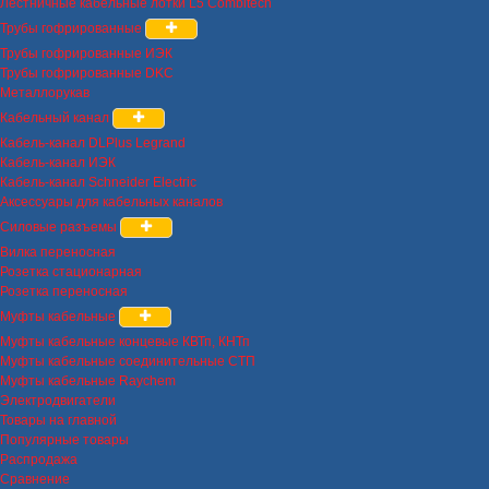
Лестничные кабельные лотки L5 Combitech
Трубы гофрированные
Трубы гофрированные ИЭК
Трубы гофрированные DKC
Металлорукав
Кабельный канал
Кабель-канал DLPlus Legrand
Кабель-канал ИЭК
Кабель-канал Schneider Electric
Аксессуары для кабельных каналов
Силовые разъемы
Вилка переносная
Розетка стационарная
Розетка переносная
Муфты кабельные
Муфты кабельные концевые КВТп, КНТп
Муфты кабельные соединительные СТП
Муфты кабельные Raychem
Электродвигатели
Товары на главной
Популярные товары
Распродажа
Сравнение