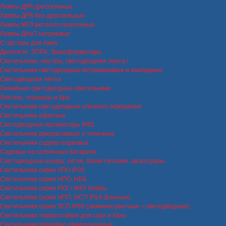
Лампы ДРЛ дроссельные
Лампы ДРВ без дроссельные
Лампы МГЛ металло-галогенные
Лампы ДНаТ натриевые
Стартеры для ламп
Дроссели, ЭПРА, Трансформаторы
Светильники, люстры, светодиодная лента
Светильники светодиодные встраиваемые и накладные
Светодиодная лента
Линейные светодиодные светильники
Люстры, торшеры и бра
Светильники светодиодные уличного освещения
Светильники офисные
Светодиодные прожекторы IP65
Светильники декоративные и точечные
Светильники садово-парковые
Садовые на солнечных батареях
Светодиодные шнуры, сетки, блоки питания, аксессуары
Светильники серии ЛПО IP20
Светильники серии НПО, НББ
Светильники серии РКУ / ЖКУ Кобры
Светильники серии НПП, НСП IP54 (Банные)
Светильники серии ЛСП IP65 (люминисцентные + светодиодные)
Светильники термостойкие для саун и бань
Светильники аварийно-эвакуационные