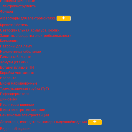
Ножницы кабельные
Электроинструменты
Фонари
Аксессуары для электромонтажа
Крепеж / Метизы
Светосигнальная арматура, кнопки
Защитные средства электробезопасности
Клеммники
Патроны для ламп
Наконечники кабельные
Гильзы кабельные
Хомуты (стяжки)
Вставки плавкие ПН
Коробки монтажные
Изолента
Бирки маркировочные
Термоусадочная трубка (ТуТ)
Гофродержатели
Дин-рейки
Изоляторы шинные
Шины электротехнические
Бензиновые электростанции
Детекторы, извещатели, камеры видеонаблюдения
Видеонаблюдение