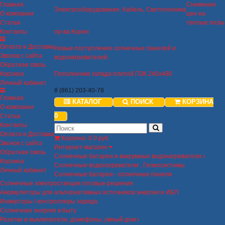
Главная
Снижение
Электрооборудование. Кабель. Светотехника
О компании
цен на
Статьи
теплые полы
Контакты
пр-ва Кореи
Оплата и Доставка
Новые поступления солнечных панелей и
Звонок с сайта
водонагревателей.
Обратная связь
Корзина
Пополнение склада плитой ПЗК 240х480
Личный кабинет
8 (861) 203-40-78
Главная
КАТАЛОГ
ПОИСК
КОРЗИНА
О компании
0
Статьи
Контакты
Оплата и Доставка
Корзина
:
0
0 руб
Звонок с сайта
Интернет-магазин
Обратная связь
Солнечные батареи и вакуумные водонагреватели
Корзина
Солнечные водонагреватели , Гелиосистемы
Личный кабинет
Солнечные батареи - солнечные панели
Солнечные электростанции готовые решения
Аккумуляторы для альтернативных источников энергии и ИБП
Инверторы / контроллеры заряда
Солнечная энергия в быту
Розетки и выключатели, домофоны, умный дом