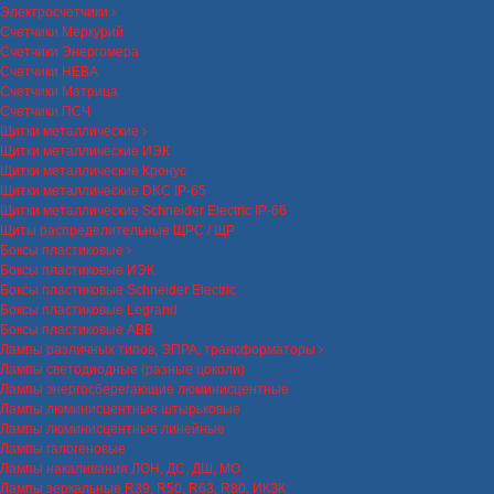
Электросчетчики
Счетчики Меркурий
Счетчики Энергомера
Счетчики НЕВА
Счетчики Матрица
Счетчики ПСЧ
Щитки металлические
Щитки металлические ИЭК
Щитки металлические Кронус
Щитки металлические DKC IP-65
Щитки металлические Schneider Electric IP-66
Щиты распределительные ЩРС / ЩР
Боксы пластиковые
Боксы пластиковые ИЭК
Боксы пластиковые Schneider Electric
Боксы пластиковые Legrand
Боксы пластиковые ABB
Лампы различных типов, ЭПРА, трансформаторы
Лампы светодиодные (разные цоколи)
Лампы энергосберегающие люминисцентные
Лампы люминисцентные штырьковые
Лампы люминисцентные линейные
Лампы галогеновые
Лампы накаливания ЛОН, ДС, ДШ, МО
Лампы зеркальные R39, R50, R63, R80, ИКЗК