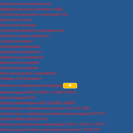
Автоматические выключатели
Дифференциальные автоматы АВДТ
Устройства защитного отключения УЗО
Контакторы / Реле
Розетки на DIN-рейку
Устройства плавного пуска двигателя
Автоматы защиты двигателя
Силовые автоматы
Разрядники модульные
ограничитель мощности
Индикаторы напряжения
Выключатели нагрузки
Расцепители нагрузки
Реле контроля фаз / напряжения
Таймеры / Реле времени
Кабельно-проводниковая продукция
Кабели медные ВВГнг, ВВГнг-LS, ВВГнг-FRLS
Кабель медный NYM
Провод гибкий медный ПВС (КуГВВ) / ШВВП
Коаксиальные телевизионные кабели SAT / RG / КВК
Слаботочные, телефонные, компьютерные провода UTP, FTP
Термостойкий провод РКГМ
Провод изолированный самонесущий СИП-2 / СИП-3 / СИП-4
Кабель медный гибкий в резиновой изоляции КГ, РПШ, КОГ