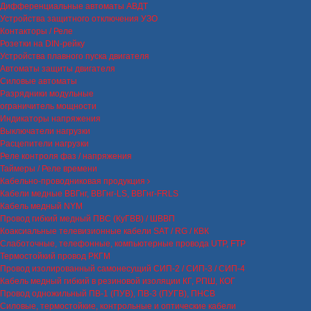
Дифференциальные автоматы АВДТ
Устройства защитного отключения УЗО
Контакторы / Реле
Розетки на DIN-рейку
Устройства плавного пуска двигателя
Автоматы защиты двигателя
Силовые автоматы
Разрядники модульные
ограничитель мощности
Индикаторы напряжения
Выключатели нагрузки
Расцепители нагрузки
Реле контроля фаз / напряжения
Таймеры / Реле времени
Кабельно-проводниковая продукция
Кабели медные ВВГнг, ВВГнг-LS, ВВГнг-FRLS
Кабель медный NYM
Провод гибкий медный ПВС (КуГВВ) / ШВВП
Коаксиальные телевизионные кабели SAT / RG / КВК
Слаботочные, телефонные, компьютерные провода UTP, FTP
Термостойкий провод РКГМ
Провод изолированный самонесущий СИП-2 / СИП-3 / СИП-4
Кабель медный гибкий в резиновой изоляции КГ, РПШ, КОГ
Провод одножильный ПВ-1 (ПУВ), ПВ-3 (ПУГВ), ПНСВ
Силовые, термостойкие, контрольные и оптические кабели