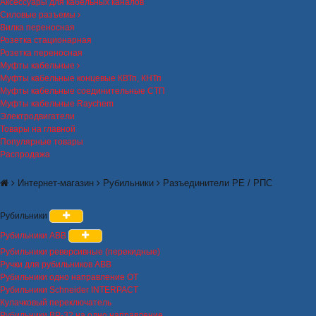
Аксессуары для кабельных каналов
Силовые разъемы
Вилка переносная
Розетка стационарная
Розетка переносная
Муфты кабельные
Муфты кабельные концевые КВТп, КНТп
Муфты кабельные соединительные СТП
Муфты кабельные Raychem
Электродвигатели
Товары на главной
Популярные товары
Распродажа
Интернет-магазин
Рубильники
Разъединители РЕ / РПС
Рубильники
Рубильники ABB
Рубильники реверсивные (перекидные)
Ручки для рубильников ABB
Рубильники одно направление OT
Рубильники Schneider INTERPACT
Кулачковый переключатель
Рубильники ВР-32 на одно направление