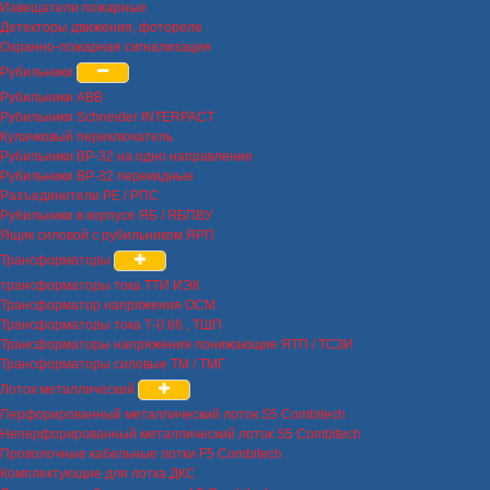
Извещатели пожарные
Детекторы движения, фотореле
Охранно-пожарная сигнализация
Рубильники
Рубильники ABB
Рубильники Schneider INTERPACT
Кулачковый переключатель
Рубильники ВР-32 на одно направление
Рубильники ВР-32 перекидные
Разъединители РЕ / РПС
Рубильники в корпусе ЯБ / ЯБПВУ
Ящик силовой с рубильником ЯРП
Трансформаторы
трансформаторы тока ТТИ ИЭК
Трансформатор напряжения ОСМ
Трансформаторы тока Т-0.66 , ТШП
Трансформаторы напряжения понижающие ЯТП / ТСЗИ
Трансформаторы силовые ТМ / ТМГ
Лоток металлический
Перфорированный металлический лоток S5 Combitech
Неперфорированный металлический лоток S5 Combitech
Проволочные кабельные лотки F5 Combitech
Комплектующие для лотка ДКС