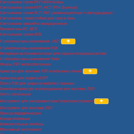
Светильники серии РКУ / ЖКУ Кобры
Светильники серии НПП, НСП IP54 (Банные)
Светильники серии ЛСП IP65 (люминисцентные + светодиодные)
Светильники термостойкие для саун и бань
Светильники аварийно-эвакуационные
Прожекторы ИО, МГЛ
Светильники серии ЛПБ
Стабилизаторы напряжения , ИБП
Стабилизаторы напряжения ИЭК
Резервные источники питания для охранно-пожарных систем
Стабилизаторы напряжения Volter
Опоры ЛЭП железобетонные
Арматура для монтажа ЛЭП и кабельных линий
Арматура для подвеса СИП
Плита ПЗК для закрытия кабеля в траншее
Линейная арматура и оборудование для монтажа ЛЭП
Лента сигнальная
Инструмент для электромонтажа / электроинструмент
Инструмент для монтажа ЛЭП
Прессы гидравлические
Клещи обжимные
Измерительные приборы
Монтажный инструмент