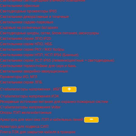
Светильники светодиодные уличного освещения
Светильники офисные
Светодиодные прожекторы IP65
Светильники декоративные и точечные
Светильники садово-парковые
Садовые на солнечных батареях
Светодиодные шнуры, сетки, блоки питания, аксессуары
Светильники серии ЛПО IP20
Светильники серии НПО, НББ
Светильники серии РКУ / ЖКУ Кобры
Светильники серии НПП, НСП IP54 (Банные)
Светильники серии ЛСП IP65 (люминисцентные + светодиодные)
Светильники термостойкие для саун и бань
Светильники аварийно-эвакуационные
Прожекторы ИО, МГЛ
Светильники серии ЛПБ
Стабилизаторы напряжения , ИБП
Стабилизаторы напряжения ИЭК
Резервные источники питания для охранно-пожарных систем
Стабилизаторы напряжения Volter
Опоры ЛЭП железобетонные
Арматура для монтажа ЛЭП и кабельных линий
Арматура для подвеса СИП
Плита ПЗК для закрытия кабеля в траншее