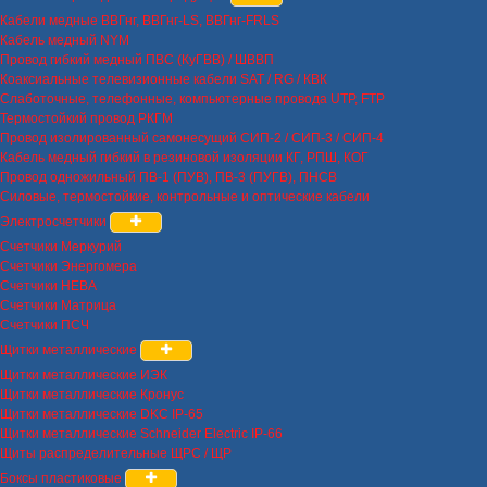
Кабели медные ВВГнг, ВВГнг-LS, ВВГнг-FRLS
Кабель медный NYM
Провод гибкий медный ПВС (КуГВВ) / ШВВП
Коаксиальные телевизионные кабели SAT / RG / КВК
Слаботочные, телефонные, компьютерные провода UTP, FTP
Термостойкий провод РКГМ
Провод изолированный самонесущий СИП-2 / СИП-3 / СИП-4
Кабель медный гибкий в резиновой изоляции КГ, РПШ, КОГ
Провод одножильный ПВ-1 (ПУВ), ПВ-3 (ПУГВ), ПНСВ
Силовые, термостойкие, контрольные и оптические кабели
Электросчетчики
Счетчики Меркурий
Счетчики Энергомера
Счетчики НЕВА
Счетчики Матрица
Счетчики ПСЧ
Щитки металлические
Щитки металлические ИЭК
Щитки металлические Кронус
Щитки металлические DKC IP-65
Щитки металлические Schneider Electric IP-66
Щиты распределительные ЩРС / ЩР
Боксы пластиковые