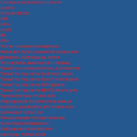
Сенсорные выключатели и розетки
Legrand
Schneider Electric
ABB
Simon
Lezard
IEK
GIRA
Розетки и выключатели наружние
Умный дом, пульты управления освещением
Домофоны, беспроводные звонки
Ретро розетки , выключатели и провода
Теплый пол, терморегуляторы, обогреватели
Теплый пол под плитку SouthHeat (Корея)
Теплый пол под плитку NanoThermal (Корея)
Теплый пол под плитку DEVI (Дания)
Теплый пол под плитку ENSTO (Финляндия)
Терморегуляторы теплого пола
Инфракрасный теплый пол под ламинат
Нагревательный кабель для теплого пола
Карбоновый теплый пол
Тепловые пушки / тепловентиляторы
Конвекторы ( обогреватели )
Инфракрасные обогреватели
Аксессуары теплых полов