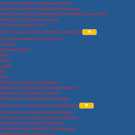
Солнечные батареи - солнечные панели
Солнечные электростанции готовые решения
Аккумуляторы для альтернативных источников энергии и ИБП
Инверторы / контроллеры заряда
Солнечная энергия в быту
Розетки и выключатели, домофоны, умный дом
Сенсорные выключатели и розетки
Legrand
Schneider Electric
ABB
Simon
Lezard
IEK
GIRA
Розетки и выключатели наружние
Умный дом, пульты управления освещением
Домофоны, беспроводные звонки
Ретро розетки , выключатели и провода
Теплый пол, терморегуляторы, обогреватели
Теплый пол под плитку SouthHeat (Корея)
Теплый пол под плитку NanoThermal (Корея)
Теплый пол под плитку DEVI (Дания)
Теплый пол под плитку ENSTO (Финляндия)
Терморегуляторы теплого пола