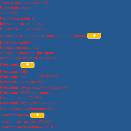
Термоусадочная трубка (ТуТ)
Гофродержатели
Дин-рейки
Изоляторы шинные
Шины электротехнические
Бензиновые электростанции
Детекторы, извещатели, камеры видеонаблюдения
Видеонаблюдение
Извещатели пожарные
Детекторы движения, фотореле
Охранно-пожарная сигнализация
Рубильники
Рубильники ABB
Рубильники Schneider INTERPACT
Кулачковый переключатель
Рубильники ВР-32 на одно направление
Рубильники ВР-32 перекидные
Разъединители РЕ / РПС
Рубильники в корпусе ЯБ / ЯБПВУ
Ящик силовой с рубильником ЯРП
Трансформаторы
трансформаторы тока ТТИ ИЭК
Трансформатор напряжения ОСМ