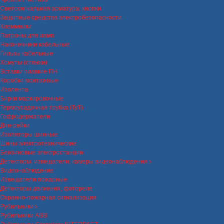
Светосигнальная арматура, кнопки
Защитные средства электробезопасности
Клеммники
Патроны для ламп
Наконечники кабельные
Гильзы кабельные
Хомуты (стяжки)
Вставки плавкие ПН
Коробки монтажные
Изолента
Бирки маркировочные
Термоусадочная трубка (ТуТ)
Гофродержатели
Дин-рейки
Изоляторы шинные
Шины электротехнические
Бензиновые электростанции
Детекторы, извещатели, камеры видеонаблюдения
Видеонаблюдение
Извещатели пожарные
Детекторы движения, фотореле
Охранно-пожарная сигнализация
Рубильники
Рубильники ABB