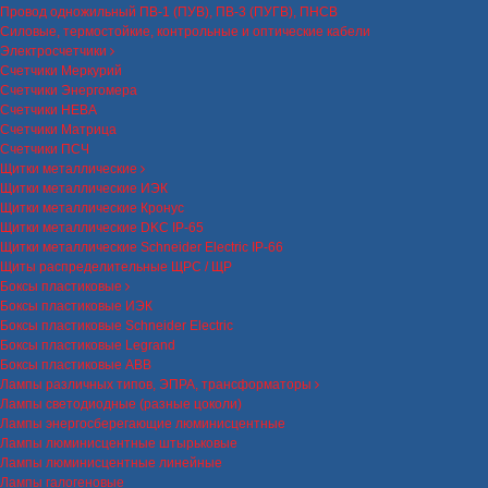
Провод одножильный ПВ-1 (ПУВ), ПВ-3 (ПУГВ), ПНСВ
Силовые, термостойкие, контрольные и оптические кабели
Электросчетчики
Счетчики Меркурий
Счетчики Энергомера
Счетчики НЕВА
Счетчики Матрица
Счетчики ПСЧ
Щитки металлические
Щитки металлические ИЭК
Щитки металлические Кронус
Щитки металлические DKC IP-65
Щитки металлические Schneider Electric IP-66
Щиты распределительные ЩРС / ЩР
Боксы пластиковые
Боксы пластиковые ИЭК
Боксы пластиковые Schneider Electric
Боксы пластиковые Legrand
Боксы пластиковые ABB
Лампы различных типов, ЭПРА, трансформаторы
Лампы светодиодные (разные цоколи)
Лампы энергосберегающие люминисцентные
Лампы люминисцентные штырьковые
Лампы люминисцентные линейные
Лампы галогеновые