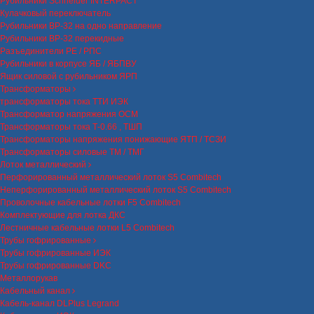
Рубильники Schneider INTERPACT
Кулачковый переключатель
Рубильники ВР-32 на одно направление
Рубильники ВР-32 перекидные
Разъединители РЕ / РПС
Рубильники в корпусе ЯБ / ЯБПВУ
Ящик силовой с рубильником ЯРП
Трансформаторы
трансформаторы тока ТТИ ИЭК
Трансформатор напряжения ОСМ
Трансформаторы тока Т-0.66 , ТШП
Трансформаторы напряжения понижающие ЯТП / ТСЗИ
Трансформаторы силовые ТМ / ТМГ
Лоток металлический
Перфорированный металлический лоток S5 Combitech
Неперфорированный металлический лоток S5 Combitech
Проволочные кабельные лотки F5 Combitech
Комплектующие для лотка ДКС
Лестничные кабельные лотки L5 Combitech
Трубы гофрированные
Трубы гофрированные ИЭК
Трубы гофрированные DKC
Металлорукав
Кабельный канал
Кабель-канал DLPlus Legrand