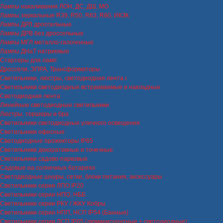
Лампы накаливания ЛОН, ДС, ДШ, МО
Лампы зеркальные R39, R50, R63, R80, ИКЗК
Лампы ДРЛ дроссельные
Лампы ДРВ без дроссельные
Лампы МГЛ металло-галогенные
Лампы ДНаТ натриевые
Стартеры для ламп
Дроссели, ЭПРА, Трансформаторы
Светильники, люстры, светодиодная лента
Светильники светодиодные встраиваемые и накладные
Светодиодная лента
Линейные светодиодные светильники
Люстры, торшеры и бра
Светильники светодиодные уличного освещения
Светильники офисные
Светодиодные прожекторы IP65
Светильники декоративные и точечные
Светильники садово-парковые
Садовые на солнечных батареях
Светодиодные шнуры, сетки, блоки питания, аксессуары
Светильники серии ЛПО IP20
Светильники серии НПО, НББ
Светильники серии РКУ / ЖКУ Кобры
Светильники серии НПП, НСП IP54 (Банные)
Светильники серии ЛСП IP65 (люминисцентные + светодиодные)