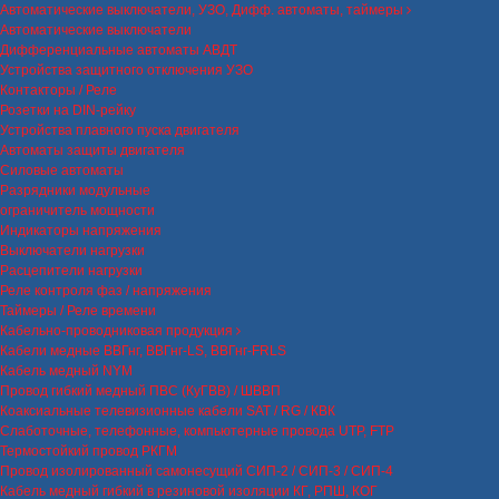
Автоматические выключатели, УЗО, Дифф. автоматы, таймеры
Автоматические выключатели
Дифференциальные автоматы АВДТ
Устройства защитного отключения УЗО
Контакторы / Реле
Розетки на DIN-рейку
Устройства плавного пуска двигателя
Автоматы защиты двигателя
Силовые автоматы
Разрядники модульные
ограничитель мощности
Индикаторы напряжения
Выключатели нагрузки
Расцепители нагрузки
Реле контроля фаз / напряжения
Таймеры / Реле времени
Кабельно-проводниковая продукция
Кабели медные ВВГнг, ВВГнг-LS, ВВГнг-FRLS
Кабель медный NYM
Провод гибкий медный ПВС (КуГВВ) / ШВВП
Коаксиальные телевизионные кабели SAT / RG / КВК
Слаботочные, телефонные, компьютерные провода UTP, FTP
Термостойкий провод РКГМ
Провод изолированный самонесущий СИП-2 / СИП-3 / СИП-4
Кабель медный гибкий в резиновой изоляции КГ, РПШ, КОГ