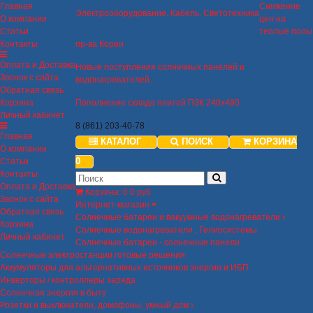
Главная
Снижение
Электрооборудование. Кабель. Светотехника
О компании
цен на
Статьи
теплые полы
Контакты
пр-ва Кореи
Оплата и Доставка
Новые поступления солнечных панелей и
Звонок с сайта
водонагревателей.
Обратная связь
Корзина
Пополнение склада плитой ПЗК 240х480
Личный кабинет
8 (861) 203-40-78
Главная
КАТАЛОГ
ПОИСК
КОРЗИНА
О компании
0
Статьи
Контакты
Оплата и Доставка
Корзина
:
0
0 руб
Звонок с сайта
Интернет-магазин
Обратная связь
Солнечные батареи и вакуумные водонагреватели
Корзина
Солнечные водонагреватели , Гелиосистемы
Личный кабинет
Солнечные батареи - солнечные панели
Солнечные электростанции готовые решения
Аккумуляторы для альтернативных источников энергии и ИБП
Инверторы / контроллеры заряда
Солнечная энергия в быту
Розетки и выключатели, домофоны, умный дом