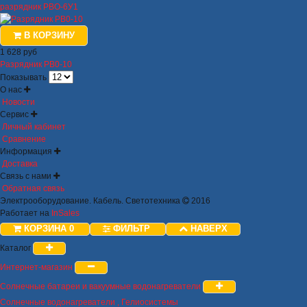
разрядник РВО-6У1
В КОРЗИНУ
1 628 руб
Разрядник РВ0-10
Показывать
О нас
Новости
Сервис
Личный кабинет
Сравнение
Информация
Доставка
Связь с нами
Обратная связь
Электрооборудование. Кабель. Светотехника
2016
Работает на
InSales
КОРЗИНА
0
ФИЛЬТР
НАВЕРХ
Каталог
Интернет-магазин
Солнечные батареи и вакуумные водонагреватели
Солнечные водонагреватели , Гелиосистемы