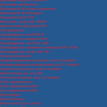
Рубильники Schneider INTERPACT
Кулачковый переключатель
Рубильники ВР-32 на одно направление
Рубильники ВР-32 перекидные
Разъединители РЕ / РПС
Рубильники в корпусе ЯБ / ЯБПВУ
Ящик силовой с рубильником ЯРП
Трансформаторы
трансформаторы тока ТТИ ИЭК
Трансформатор напряжения ОСМ
Трансформаторы тока Т-0.66 , ТШП
Трансформаторы напряжения понижающие ЯТП / ТСЗИ
Трансформаторы силовые ТМ / ТМГ
Лоток металлический
Перфорированный металлический лоток S5 Combitech
Неперфорированный металлический лоток S5 Combitech
Проволочные кабельные лотки F5 Combitech
Комплектующие для лотка ДКС
Лестничные кабельные лотки L5 Combitech
Трубы гофрированные
Трубы гофрированные ИЭК
Трубы гофрированные DKC
Металлорукав
Кабельный канал
Кабель-канал DLPlus Legrand