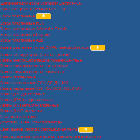
Щитки металлические Schneider Electric IP-66
Щиты распределительные ЩРС / ЩР
Боксы пластиковые
Боксы пластиковые ИЭК
Боксы пластиковые Schneider Electric
Боксы пластиковые Legrand
Боксы пластиковые ABB
Лампы различных типов, ЭПРА, трансформаторы
Лампы светодиодные (разные цоколи)
Лампы энергосберегающие люминисцентные
Лампы люминисцентные штырьковые
Лампы люминисцентные линейные
Лампы галогеновые
Лампы накаливания ЛОН, ДС, ДШ, МО
Лампы зеркальные R39, R50, R63, R80, ИКЗК
Лампы ДРЛ дроссельные
Лампы ДРВ без дроссельные
Лампы МГЛ металло-галогенные
Лампы ДНаТ натриевые
Стартеры для ламп
Дроссели, ЭПРА, Трансформаторы
Светильники, люстры, светодиодная лента
Светильники светодиодные встраиваемые и накладные