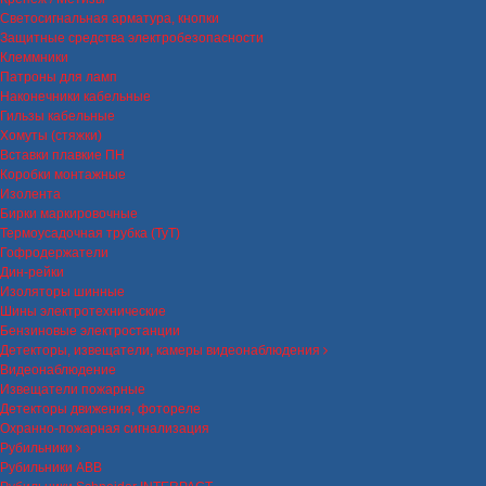
Светосигнальная арматура, кнопки
Защитные средства электробезопасности
Клеммники
Патроны для ламп
Наконечники кабельные
Гильзы кабельные
Хомуты (стяжки)
Вставки плавкие ПН
Коробки монтажные
Изолента
Бирки маркировочные
Термоусадочная трубка (ТуТ)
Гофродержатели
Дин-рейки
Изоляторы шинные
Шины электротехнические
Бензиновые электростанции
Детекторы, извещатели, камеры видеонаблюдения
Видеонаблюдение
Извещатели пожарные
Детекторы движения, фотореле
Охранно-пожарная сигнализация
Рубильники
Рубильники ABB