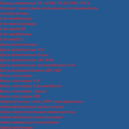
Провод одножильный ПВ-1 (ПУВ), ПВ-3 (ПУГВ), ПНСВ
Силовые, термостойкие, контрольные и оптические кабели
Электросчетчики
Счетчики Меркурий
Счетчики Энергомера
Счетчики НЕВА
Счетчики Матрица
Счетчики ПСЧ
Щитки металлические
Щитки металлические ИЭК
Щитки металлические Кронус
Щитки металлические DKC IP-65
Щитки металлические Schneider Electric IP-66
Щиты распределительные ЩРС / ЩР
Боксы пластиковые
Боксы пластиковые ИЭК
Боксы пластиковые Schneider Electric
Боксы пластиковые Legrand
Боксы пластиковые ABB
Лампы различных типов, ЭПРА, трансформаторы
Лампы светодиодные (разные цоколи)
Лампы энергосберегающие люминисцентные
Лампы люминисцентные штырьковые
Лампы люминисцентные линейные
Лампы галогеновые