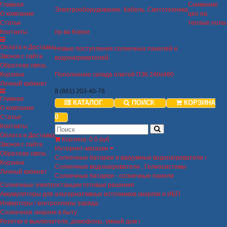
Главная
Снижение
Электрооборудование. Кабель. Светотехника
О компании
цен на
Статьи
теплые полы
Контакты
пр-ва Кореи
Оплата и Доставка
Новые поступления солнечных панелей и
Звонок с сайта
водонагревателей.
Обратная связь
Корзина
Пополнение склада плитой ПЗК 240х480
Личный кабинет
8 (861) 203-40-78
Главная
КАТАЛОГ
ПОИСК
КОРЗИНА
О компании
0
Статьи
Контакты
Оплата и Доставка
Корзина
:
0
0 руб
Звонок с сайта
Интернет-магазин
Обратная связь
Солнечные батареи и вакуумные водонагреватели
Корзина
Солнечные водонагреватели , Гелиосистемы
Личный кабинет
Солнечные батареи - солнечные панели
Солнечные электростанции готовые решения
Аккумуляторы для альтернативных источников энергии и ИБП
Инверторы / контроллеры заряда
Солнечная энергия в быту
Розетки и выключатели, домофоны, умный дом