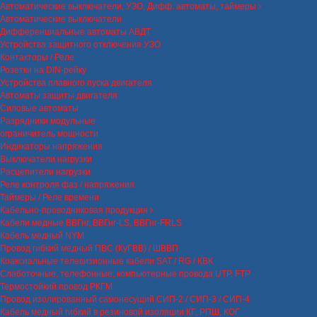
Автоматические выключатели, УЗО, Дифф. автоматы, таймеры
Автоматические выключатели
Дифференциальные автоматы АВДТ
Устройства защитного отключения УЗО
Контакторы / Реле
Розетки на DIN-рейку
Устройства плавного пуска двигателя
Автоматы защиты двигателя
Силовые автоматы
Разрядники модульные
ограничитель мощности
Индикаторы напряжения
Выключатели нагрузки
Расцепители нагрузки
Реле контроля фаз / напряжения
Таймеры / Реле времени
Кабельно-проводниковая продукция
Кабели медные ВВГнг, ВВГнг-LS, ВВГнг-FRLS
Кабель медный NYM
Провод гибкий медный ПВС (КуГВВ) / ШВВП
Коаксиальные телевизионные кабели SAT / RG / КВК
Слаботочные, телефонные, компьютерные провода UTP, FTP
Термостойкий провод РКГМ
Провод изолированный самонесущий СИП-2 / СИП-3 / СИП-4
Кабель медный гибкий в резиновой изоляции КГ, РПШ, КОГ