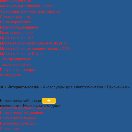
Кабель-канал ИЭК
Кабель-канал Schneider Electric
Аксессуары для кабельных каналов
Силовые разъемы
Вилка переносная
Розетка стационарная
Розетка переносная
Муфты кабельные
Муфты кабельные концевые КВТп, КНТп
Муфты кабельные соединительные СТП
Муфты кабельные Raychem
Электродвигатели
Товары на главной
Популярные товары
Распродажа
Интернет-магазин
Аксессуары для электромонтажа
Наконечники
Наконечники кабельные
кабельные
Наконечники медные
Наконечники медно-луженые
Наконечники алюминиевые
Наконечники медные
Наконечник болтовой
Сравнение