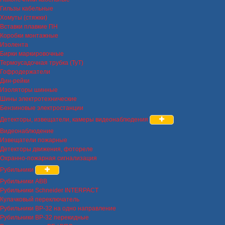
Гильзы кабельные
Хомуты (стяжки)
Вставки плавкие ПН
Коробки монтажные
Изолента
Бирки маркировочные
Термоусадочная трубка (ТуТ)
Гофродержатели
Дин-рейки
Изоляторы шинные
Шины электротехнические
Бензиновые электростанции
Детекторы, извещатели, камеры видеонаблюдения
Видеонаблюдение
Извещатели пожарные
Детекторы движения, фотореле
Охранно-пожарная сигнализация
Рубильники
Рубильники ABB
Рубильники Schneider INTERPACT
Кулачковый переключатель
Рубильники ВР-32 на одно направление
Рубильники ВР-32 перекидные