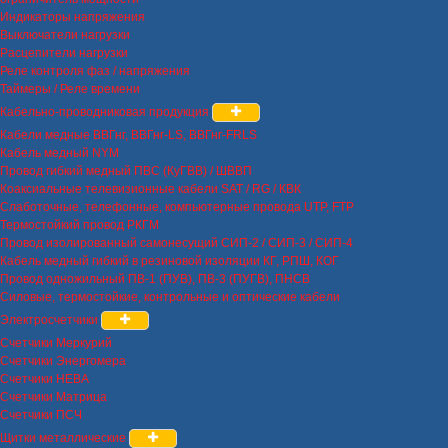
Индикаторы напряжения
Выключатели нагрузки
Расцепители нагрузки
Реле контроля фаз / напряжения
Таймеры / Реле времени
Кабельно-проводниковая продукция
Кабели медные ВВГнг, ВВГнг-LS, ВВГнг-FRLS
Кабель медный NYM
Провод гибкий медный ПВС (КуГВВ) / ШВВП
Коаксиальные телевизионные кабели SAT / RG / КВК
Слаботочные, телефонные, компьютерные провода UTP, FTP
Термостойкий провод РКГМ
Провод изолированный самонесущий СИП-2 / СИП-3 / СИП-4
Кабель медный гибкий в резиновой изоляции КГ, РПШ, КОГ
Провод одножильный ПВ-1 (ПУВ), ПВ-3 (ПУГВ), ПНСВ
Силовые, термостойкие, контрольные и оптические кабели
Электросчетчики
Счетчики Меркурий
Счетчики Энергомера
Счетчики НЕВА
Счетчики Матрица
Счетчики ПСЧ
Щитки металлические