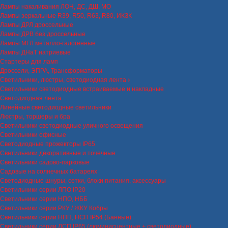
Лампы накаливания ЛОН, ДС, ДШ, МО
Лампы зеркальные R39, R50, R63, R80, ИКЗК
Лампы ДРЛ дроссельные
Лампы ДРВ без дроссельные
Лампы МГЛ металло-галогенные
Лампы ДНаТ натриевые
Стартеры для ламп
Дроссели, ЭПРА, Трансформаторы
Светильники, люстры, светодиодная лента
Светильники светодиодные встраиваемые и накладные
Светодиодная лента
Линейные светодиодные светильники
Люстры, торшеры и бра
Светильники светодиодные уличного освещения
Светильники офисные
Светодиодные прожекторы IP65
Светильники декоративные и точечные
Светильники садово-парковые
Садовые на солнечных батареях
Светодиодные шнуры, сетки, блоки питания, аксессуары
Светильники серии ЛПО IP20
Светильники серии НПО, НББ
Светильники серии РКУ / ЖКУ Кобры
Светильники серии НПП, НСП IP54 (Банные)
Светильники серии ЛСП IP65 (люминисцентные + светодиодные)