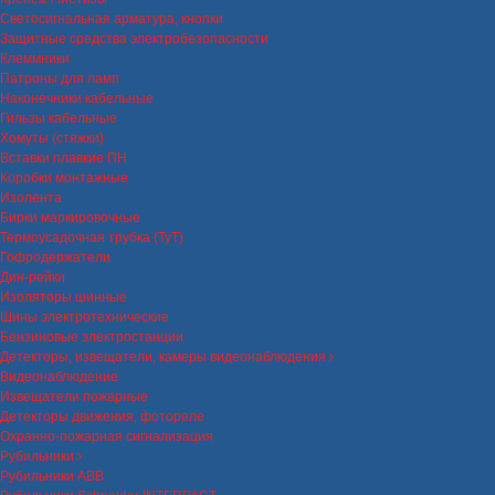
Светосигнальная арматура, кнопки
Защитные средства электробезопасности
Клеммники
Патроны для ламп
Наконечники кабельные
Гильзы кабельные
Хомуты (стяжки)
Вставки плавкие ПН
Коробки монтажные
Изолента
Бирки маркировочные
Термоусадочная трубка (ТуТ)
Гофродержатели
Дин-рейки
Изоляторы шинные
Шины электротехнические
Бензиновые электростанции
Детекторы, извещатели, камеры видеонаблюдения
Видеонаблюдение
Извещатели пожарные
Детекторы движения, фотореле
Охранно-пожарная сигнализация
Рубильники
Рубильники ABB