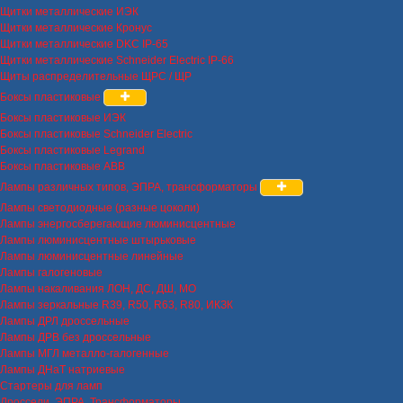
Щитки металлические ИЭК
Щитки металлические Кронус
Щитки металлические DKC IP-65
Щитки металлические Schneider Electric IP-66
Щиты распределительные ЩРС / ЩР
Боксы пластиковые
Боксы пластиковые ИЭК
Боксы пластиковые Schneider Electric
Боксы пластиковые Legrand
Боксы пластиковые ABB
Лампы различных типов, ЭПРА, трансформаторы
Лампы светодиодные (разные цоколи)
Лампы энергосберегающие люминисцентные
Лампы люминисцентные штырьковые
Лампы люминисцентные линейные
Лампы галогеновые
Лампы накаливания ЛОН, ДС, ДШ, МО
Лампы зеркальные R39, R50, R63, R80, ИКЗК
Лампы ДРЛ дроссельные
Лампы ДРВ без дроссельные
Лампы МГЛ металло-галогенные
Лампы ДНаТ натриевые
Стартеры для ламп
Дроссели, ЭПРА, Трансформаторы