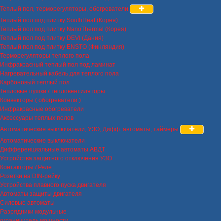
Теплый пол, терморегуляторы, обогреватели
Теплый пол под плитку SouthHeat (Корея)
Теплый пол под плитку NanoThermal (Корея)
Теплый пол под плитку DEVI (Дания)
Теплый пол под плитку ENSTO (Финляндия)
Терморегуляторы теплого пола
Инфракрасный теплый пол под ламинат
Нагревательный кабель для теплого пола
Карбоновый теплый пол
Тепловые пушки / тепловентиляторы
Конвекторы ( обогреватели )
Инфракрасные обогреватели
Аксессуары теплых полов
Автоматические выключатели, УЗО, Дифф. автоматы, таймеры
Автоматические выключатели
Дифференциальные автоматы АВДТ
Устройства защитного отключения УЗО
Контакторы / Реле
Розетки на DIN-рейку
Устройства плавного пуска двигателя
Автоматы защиты двигателя
Силовые автоматы
Разрядники модульные
ограничитель мощности