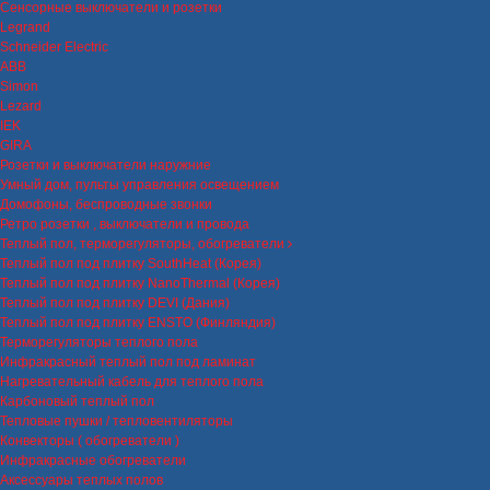
Сенсорные выключатели и розетки
Legrand
Schneider Electric
ABB
Simon
Lezard
IEK
GIRA
Розетки и выключатели наружние
Умный дом, пульты управления освещением
Домофоны, беспроводные звонки
Ретро розетки , выключатели и провода
Теплый пол, терморегуляторы, обогреватели
Теплый пол под плитку SouthHeat (Корея)
Теплый пол под плитку NanoThermal (Корея)
Теплый пол под плитку DEVI (Дания)
Теплый пол под плитку ENSTO (Финляндия)
Терморегуляторы теплого пола
Инфракрасный теплый пол под ламинат
Нагревательный кабель для теплого пола
Карбоновый теплый пол
Тепловые пушки / тепловентиляторы
Конвекторы ( обогреватели )
Инфракрасные обогреватели
Аксессуары теплых полов