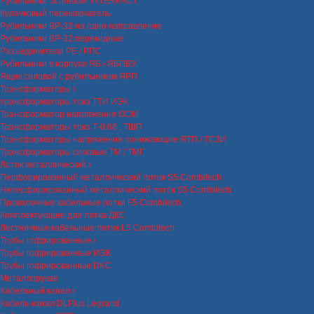
Рубильники Schneider INTERPACT
Кулачковый переключатель
Рубильники ВР-32 на одно направление
Рубильники ВР-32 перекидные
Разъединители РЕ / РПС
Рубильники в корпусе ЯБ / ЯБПВУ
Ящик силовой с рубильником ЯРП
Трансформаторы
трансформаторы тока ТТИ ИЭК
Трансформатор напряжения ОСМ
Трансформаторы тока Т-0.66 , ТШП
Трансформаторы напряжения понижающие ЯТП / ТСЗИ
Трансформаторы силовые ТМ / ТМГ
Лоток металлический
Перфорированный металлический лоток S5 Combitech
Неперфорированный металлический лоток S5 Combitech
Проволочные кабельные лотки F5 Combitech
Комплектующие для лотка ДКС
Лестничные кабельные лотки L5 Combitech
Трубы гофрированные
Трубы гофрированные ИЭК
Трубы гофрированные DKC
Металлорукав
Кабельный канал
Кабель-канал DLPlus Legrand