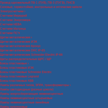
Провод одножильный ПВ-1 (ПУВ), ПВ-3 (ПУГВ), ПНСВ
Силовые, термостойкие, контрольные и оптические кабели
Электросчетчики
Счетчики Меркурий
Счетчики Энергомера
Счетчики НЕВА
Счетчики Матрица
Счетчики ПСЧ
Щитки металлические
Щитки металлические ИЭК
Щитки металлические Кронус
Щитки металлические DKC IP-65
Щитки металлические Schneider Electric IP-66
Щиты распределительные ЩРС / ЩР
Боксы пластиковые
Боксы пластиковые ИЭК
Боксы пластиковые Schneider Electric
Боксы пластиковые Legrand
Боксы пластиковые ABB
Лампы различных типов, ЭПРА, трансформаторы
Лампы светодиодные (разные цоколи)
Лампы энергосберегающие люминисцентные
Лампы люминисцентные штырьковые
Лампы люминисцентные линейные
Лампы галогеновые