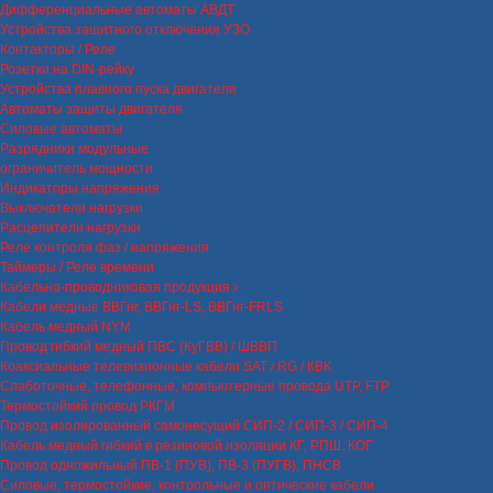
Дифференциальные автоматы АВДТ
Устройства защитного отключения УЗО
Контакторы / Реле
Розетки на DIN-рейку
Устройства плавного пуска двигателя
Автоматы защиты двигателя
Силовые автоматы
Разрядники модульные
ограничитель мощности
Индикаторы напряжения
Выключатели нагрузки
Расцепители нагрузки
Реле контроля фаз / напряжения
Таймеры / Реле времени
Кабельно-проводниковая продукция
Кабели медные ВВГнг, ВВГнг-LS, ВВГнг-FRLS
Кабель медный NYM
Провод гибкий медный ПВС (КуГВВ) / ШВВП
Коаксиальные телевизионные кабели SAT / RG / КВК
Слаботочные, телефонные, компьютерные провода UTP, FTP
Термостойкий провод РКГМ
Провод изолированный самонесущий СИП-2 / СИП-3 / СИП-4
Кабель медный гибкий в резиновой изоляции КГ, РПШ, КОГ
Провод одножильный ПВ-1 (ПУВ), ПВ-3 (ПУГВ), ПНСВ
Силовые, термостойкие, контрольные и оптические кабели