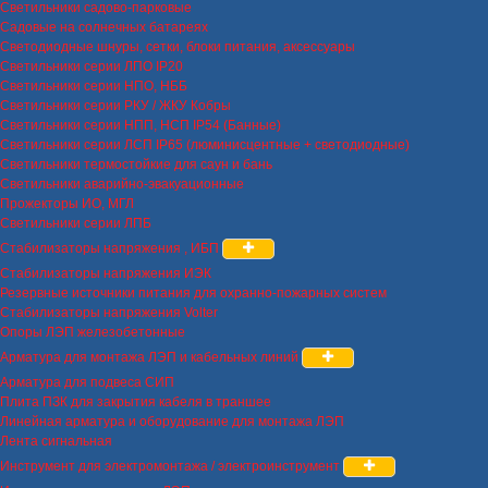
Светильники садово-парковые
Садовые на солнечных батареях
Светодиодные шнуры, сетки, блоки питания, аксессуары
Светильники серии ЛПО IP20
Светильники серии НПО, НББ
Светильники серии РКУ / ЖКУ Кобры
Светильники серии НПП, НСП IP54 (Банные)
Светильники серии ЛСП IP65 (люминисцентные + светодиодные)
Светильники термостойкие для саун и бань
Светильники аварийно-эвакуационные
Прожекторы ИО, МГЛ
Светильники серии ЛПБ
Стабилизаторы напряжения , ИБП
Стабилизаторы напряжения ИЭК
Резервные источники питания для охранно-пожарных систем
Стабилизаторы напряжения Volter
Опоры ЛЭП железобетонные
Арматура для монтажа ЛЭП и кабельных линий
Арматура для подвеса СИП
Плита ПЗК для закрытия кабеля в траншее
Линейная арматура и оборудование для монтажа ЛЭП
Лента сигнальная
Инструмент для электромонтажа / электроинструмент