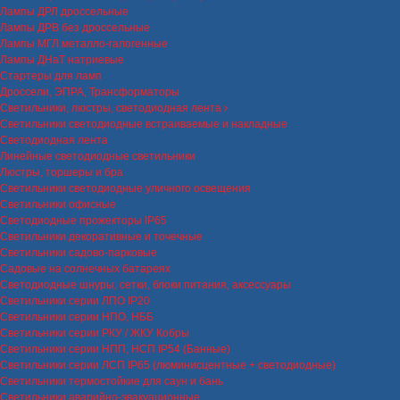
Лампы ДРЛ дроссельные
Лампы ДРВ без дроссельные
Лампы МГЛ металло-галогенные
Лампы ДНаТ натриевые
Стартеры для ламп
Дроссели, ЭПРА, Трансформаторы
Светильники, люстры, светодиодная лента
Светильники светодиодные встраиваемые и накладные
Светодиодная лента
Линейные светодиодные светильники
Люстры, торшеры и бра
Светильники светодиодные уличного освещения
Светильники офисные
Светодиодные прожекторы IP65
Светильники декоративные и точечные
Светильники садово-парковые
Садовые на солнечных батареях
Светодиодные шнуры, сетки, блоки питания, аксессуары
Светильники серии ЛПО IP20
Светильники серии НПО, НББ
Светильники серии РКУ / ЖКУ Кобры
Светильники серии НПП, НСП IP54 (Банные)
Светильники серии ЛСП IP65 (люминисцентные + светодиодные)
Светильники термостойкие для саун и бань
Светильники аварийно-эвакуационные