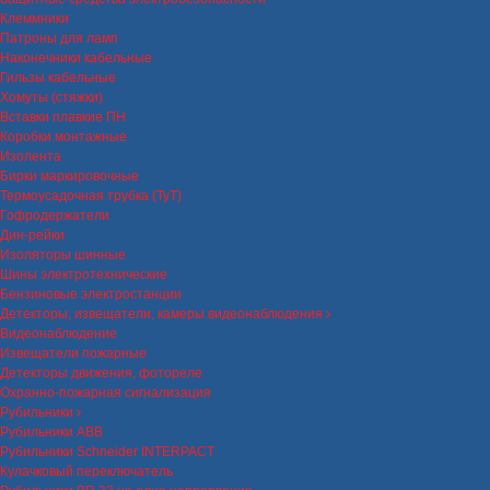
Клеммники
Патроны для ламп
Наконечники кабельные
Гильзы кабельные
Хомуты (стяжки)
Вставки плавкие ПН
Коробки монтажные
Изолента
Бирки маркировочные
Термоусадочная трубка (ТуТ)
Гофродержатели
Дин-рейки
Изоляторы шинные
Шины электротехнические
Бензиновые электростанции
Детекторы, извещатели, камеры видеонаблюдения
Видеонаблюдение
Извещатели пожарные
Детекторы движения, фотореле
Охранно-пожарная сигнализация
Рубильники
Рубильники ABB
Рубильники Schneider INTERPACT
Кулачковый переключатель