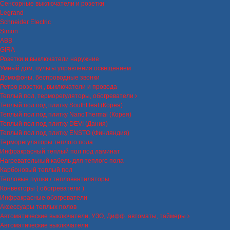
Сенсорные выключатели и розетки
Legrand
Schneider Electric
Simon
ABB
GIRA
Розетки и выключатели наружние
Умный дом, пульты управления освещением
Домофоны, беспроводные звонки
Ретро розетки , выключатели и провода
Теплый пол, терморегуляторы, обогреватели
Теплый пол под плитку SouthHeat (Корея)
Теплый пол под плитку NanoThermal (Корея)
Теплый пол под плитку DEVI (Дания)
Теплый пол под плитку ENSTO (Финляндия)
Терморегуляторы теплого пола
Инфракрасный теплый пол под ламинат
Нагревательный кабель для теплого пола
Карбоновый теплый пол
Тепловые пушки / тепловентиляторы
Конвекторы ( обогреватели )
Инфракрасные обогреватели
Аксессуары теплых полов
Автоматические выключатели, УЗО, Дифф. автоматы, таймеры
Автоматические выключатели