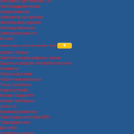
Инструмент для монтажа ЛЭП
Прессы гидравлические
Клещи обжимные
Измерительные приборы
Монтажный инструмент
Ножницы кабельные
Электроинструменты
Фонари
Аксессуары для электромонтажа
Крепеж / Метизы
Светосигнальная арматура, кнопки
Защитные средства электробезопасности
Клеммники
Патроны для ламп
Наконечники кабельные
Гильзы кабельные
Хомуты (стяжки)
Вставки плавкие ПН
Коробки монтажные
Изолента
Бирки маркировочные
Термоусадочная трубка (ТуТ)
Гофродержатели
Дин-рейки
Изоляторы шинные