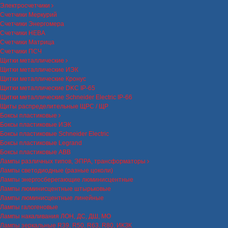
Электросчетчики
Счетчики Меркурий
Счетчики Энергомера
Счетчики НЕВА
Счетчики Матрица
Счетчики ПСЧ
Щитки металлические
Щитки металлические ИЭК
Щитки металлические Кронус
Щитки металлические DKC IP-65
Щитки металлические Schneider Electric IP-66
Щиты распределительные ЩРС / ЩР
Боксы пластиковые
Боксы пластиковые ИЭК
Боксы пластиковые Schneider Electric
Боксы пластиковые Legrand
Боксы пластиковые ABB
Лампы различных типов, ЭПРА, трансформаторы
Лампы светодиодные (разные цоколи)
Лампы энергосберегающие люминисцентные
Лампы люминисцентные штырьковые
Лампы люминисцентные линейные
Лампы галогеновые
Лампы накаливания ЛОН, ДС, ДШ, МО
Лампы зеркальные R39, R50, R63, R80, ИКЗК