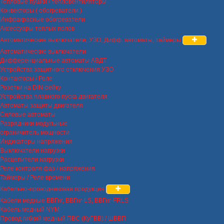
Тепловые пушки / тепловентиляторы
Конвекторы ( обогреватели )
Инфракрасные обогреватели
Аксессуары теплых полов
Автоматические выключатели, УЗО, Дифф. автоматы, таймеры
Автоматические выключатели
Дифференциальные автоматы АВДТ
Устройства защитного отключения УЗО
Контакторы / Реле
Розетки на DIN-рейку
Устройства плавного пуска двигателя
Автоматы защиты двигателя
Силовые автоматы
Разрядники модульные
ограничитель мощности
Индикаторы напряжения
Выключатели нагрузки
Расцепители нагрузки
Реле контроля фаз / напряжения
Таймеры / Реле времени
Кабельно-проводниковая продукция
Кабели медные ВВГнг, ВВГнг-LS, ВВГнг-FRLS
Кабель медный NYM
Провод гибкий медный ПВС (КуГВВ) / ШВВП