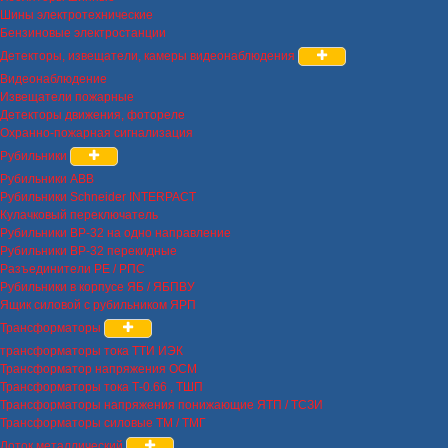
Шины электротехнические
Бензиновые электростанции
Детекторы, извещатели, камеры видеонаблюдения
Видеонаблюдение
Извещатели пожарные
Детекторы движения, фотореле
Охранно-пожарная сигнализация
Рубильники
Рубильники ABB
Рубильники Schneider INTERPACT
Кулачковый переключатель
Рубильники ВР-32 на одно направление
Рубильники ВР-32 перекидные
Разъединители РЕ / РПС
Рубильники в корпусе ЯБ / ЯБПВУ
Ящик силовой с рубильником ЯРП
Трансформаторы
трансформаторы тока ТТИ ИЭК
Трансформатор напряжения ОСМ
Трансформаторы тока Т-0.66 , ТШП
Трансформаторы напряжения понижающие ЯТП / ТСЗИ
Трансформаторы силовые ТМ / ТМГ
Лоток металлический