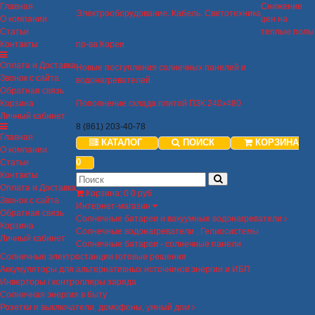
Главная
Снижение
Электрооборудование. Кабель. Светотехника
О компании
цен на
Статьи
теплые полы
Контакты
пр-ва Кореи
Оплата и Доставка
Новые поступления солнечных панелей и
Звонок с сайта
водонагревателей.
Обратная связь
Корзина
Пополнение склада плитой ПЗК 240х480
Личный кабинет
8 (861) 203-40-78
Главная
КАТАЛОГ
ПОИСК
КОРЗИНА
О компании
0
Статьи
Контакты
Оплата и Доставка
Корзина
:
0
0 руб
Звонок с сайта
Интернет-магазин
Обратная связь
Солнечные батареи и вакуумные водонагреватели
Корзина
Солнечные водонагреватели , Гелиосистемы
Личный кабинет
Солнечные батареи - солнечные панели
Солнечные электростанции готовые решения
Аккумуляторы для альтернативных источников энергии и ИБП
Инверторы / контроллеры заряда
Солнечная энергия в быту
Розетки и выключатели, домофоны, умный дом