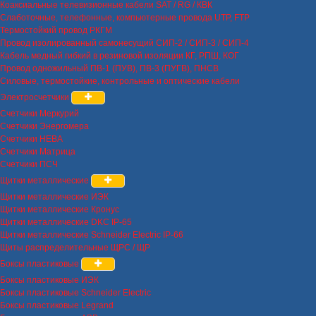
Коаксиальные телевизионные кабели SAT / RG / КВК
Слаботочные, телефонные, компьютерные провода UTP, FTP
Термостойкий провод РКГМ
Провод изолированный самонесущий СИП-2 / СИП-3 / СИП-4
Кабель медный гибкий в резиновой изоляции КГ, РПШ, КОГ
Провод одножильный ПВ-1 (ПУВ), ПВ-3 (ПУГВ), ПНСВ
Силовые, термостойкие, контрольные и оптические кабели
Электросчетчики
Счетчики Меркурий
Счетчики Энергомера
Счетчики НЕВА
Счетчики Матрица
Счетчики ПСЧ
Щитки металлические
Щитки металлические ИЭК
Щитки металлические Кронус
Щитки металлические DKC IP-65
Щитки металлические Schneider Electric IP-66
Щиты распределительные ЩРС / ЩР
Боксы пластиковые
Боксы пластиковые ИЭК
Боксы пластиковые Schneider Electric
Боксы пластиковые Legrand