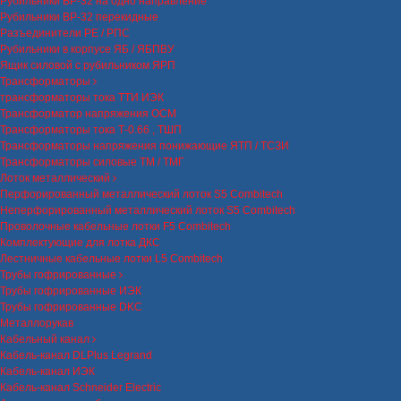
Рубильники ВР-32 на одно направление
Рубильники ВР-32 перекидные
Разъединители РЕ / РПС
Рубильники в корпусе ЯБ / ЯБПВУ
Ящик силовой с рубильником ЯРП
Трансформаторы
трансформаторы тока ТТИ ИЭК
Трансформатор напряжения ОСМ
Трансформаторы тока Т-0.66 , ТШП
Трансформаторы напряжения понижающие ЯТП / ТСЗИ
Трансформаторы силовые ТМ / ТМГ
Лоток металлический
Перфорированный металлический лоток S5 Combitech
Неперфорированный металлический лоток S5 Combitech
Проволочные кабельные лотки F5 Combitech
Комплектующие для лотка ДКС
Лестничные кабельные лотки L5 Combitech
Трубы гофрированные
Трубы гофрированные ИЭК
Трубы гофрированные DKC
Металлорукав
Кабельный канал
Кабель-канал DLPlus Legrand
Кабель-канал ИЭК
Кабель-канал Schneider Electric