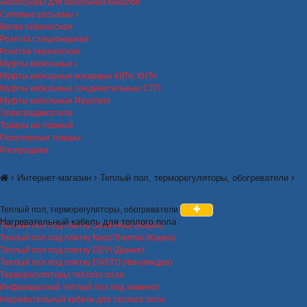
Аксессуары для кабельных каналов
Силовые разъемы
Вилка переносная
Розетка стационарная
Розетка переносная
Муфты кабельные
Муфты кабельные концевые КВТп, КНТп
Муфты кабельные соединительные СТП
Муфты кабельные Raychem
Электродвигатели
Товары на главной
Популярные товары
Распродажа
Интернет-магазин
Теплый пол, терморегуляторы, обогреватели
Теплый пол, терморегуляторы, обогреватели
Нагревательный кабель для теплого пола
Теплый пол под плитку SouthHeat (Корея)
Теплый пол под плитку NanoThermal (Корея)
Теплый пол под плитку DEVI (Дания)
Теплый пол под плитку ENSTO (Финляндия)
Терморегуляторы теплого пола
Инфракрасный теплый пол под ламинат
Нагревательный кабель для теплого пола