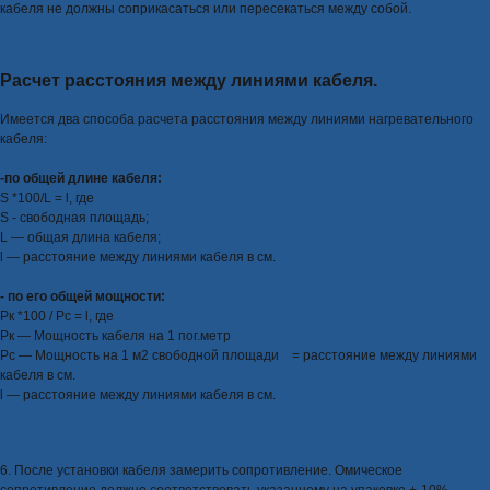
кабеля не должны соприкасаться или пересекаться между собой.
Расчет расстояния между линиями кабеля.
Имеется два способа расчета расстояния между линиями нагревательного
кабеля:
-по общей длине кабеля:
S *100/L = l, где
S - свободная площадь;
L — общая длина кабеля;
l — расстояние между линиями кабеля в см.
- по его общей мощности:
Pк *100 / Рс = l, где
Рк — Мощность кабеля на 1 пог.метр
Рс — Мощность на 1 м2 свободной площади = расстояние между линиями
кабеля в см.
l — расстояние между линиями кабеля в см.
6. После установки кабеля замерить сопротивление. Омическое