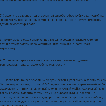
сопротивление должно соответствовать указанному на упаковке +-10%.
7. Закрепить в заранее подготовленной штробе гофротрубку с заглушкой на
конце, чтобы в последствии внутрь ее не попал бетон. В трубку поместить
датчик температуры пола.
8. Трубку, вместе с холодным концом кабеля и соединительным кабелем
датчика температуры пола уложить в штробу на стене, ведущую к
термостату.
9. Установить термостат и подключить к нему теплый пол, датчик
температуры пола, а так же кабель электросети.
10. После того, как все работы были произведены, равномерно залить кабель
бетонным раствором, толщиной 3-5 см, не содержащим острых камней, либо
сразу ложите плитку на плиточный клей (плиточный клей, специальный, для
теплых полов). Следите за тем, чтобы не образовывались воздушные
полости, особенно в тех местах, где располагается нагревательный кабель,
т.к. в местах воздушных карманов возможен перегрев кабеля и, в следствии
чего, его повреждение.