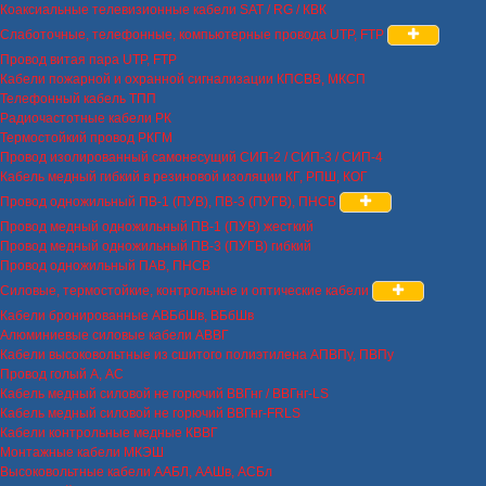
Коаксиальные телевизионные кабели SAT / RG / КВК
Слаботочные, телефонные, компьютерные провода UTP, FTP
Провод витая пара UTP, FTP
Кабели пожарной и охранной сигнализации КПСВВ, МКСП
Телефонный кабель ТПП
Радиочастотные кабели РК
Термостойкий провод РКГМ
Провод изолированный самонесущий СИП-2 / СИП-3 / СИП-4
Кабель медный гибкий в резиновой изоляции КГ, РПШ, КОГ
Провод одножильный ПВ-1 (ПУВ), ПВ-3 (ПУГВ), ПНСВ
Провод медный одножильный ПВ-1 (ПУВ) жесткий
Провод медный одножильный ПВ-3 (ПУГВ) гибкий
Провод одножильный ПАВ, ПНСВ
Силовые, термостойкие, контрольные и оптические кабели
Кабели бронированные АВБбШв, ВБбШв
Алюминиевые силовые кабели АВВГ
Кабели высоковольтные из сшитого полиэтилена АПВПу, ПВПу
Провод голый А, АС
Кабель медный силовой не горючий ВВГнг / ВВГнг-LS
Кабель медный силовой не горючий ВВГнг-FRLS
Кабели контрольные медные КВВГ
Монтажные кабели МКЭШ
Высоковольтные кабели ААБЛ, ААШв, АСБл