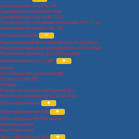
трансформаторы тока ТТИ ИЭК
Трансформатор напряжения ОСМ
Трансформаторы тока Т-0.66 , ТШП
Трансформаторы напряжения понижающие ЯТП / ТСЗИ
Трансформаторы силовые ТМ / ТМГ
Лоток металлический
Перфорированный металлический лоток S5 Combitech
Неперфорированный металлический лоток S5 Combitech
Проволочные кабельные лотки F5 Combitech
Комплектующие для лотка ДКС
Консоль
Угол и крышки для уголов лотка ДКС
Крышка на лоток ДКС
Профиль
Ответвители и крышки ответвителей ДКС
Лестничные кабельные лотки L5 Combitech
Трубы гофрированные
Трубы гофрированные ИЭК
Труба гофрированная ПНД черная
Труба жесткая ИЭК
Гофротруба серая
Трубы гофрированные DKC