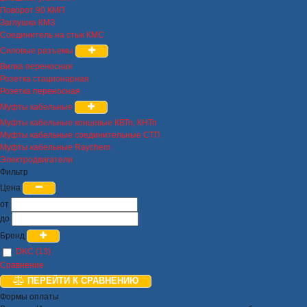
Поворот 90 КМП
Заглушка КМЗ
Соединитель на стык КМС
Силовые разъемы
Вилка переносная
Розетка стационарная
Розетка переносная
Муфты кабельные
Муфты кабельные концевые КВТп, КНТп
Муфты кабельные соединительные СТП
Муфты кабельные Raychem
Электродвигатели
Фильтр
Цена
от
до
Бренд
DKC (13)
Сравнение
ПЕРЕЙТИ К СРАВНЕНИЮ
Формы оплаты