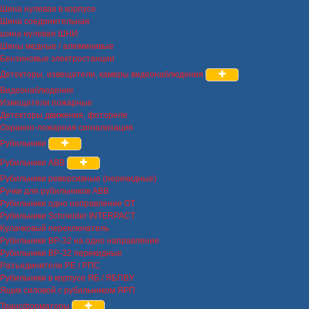
Шина нулевая в корпусе
Шина соединительная
шина нулевая ШНИ
Шины медные / алюминивые
Бензиновые электростанции
Детекторы, извещатели, камеры видеонаблюдения
Видеонаблюдение
Извещатели пожарные
Детекторы движения, фотореле
Охранно-пожарная сигнализация
Рубильники
Рубильники ABB
Рубильники реверсивные (перекидные)
Ручки для рубильников ABB
Рубильники одно направление OT
Рубильники Schneider INTERPACT
Кулачковый переключатель
Рубильники ВР-32 на одно направление
Рубильники ВР-32 перекидные
Разъединители РЕ / РПС
Рубильники в корпусе ЯБ / ЯБПВУ
Ящик силовой с рубильником ЯРП
Трансформаторы