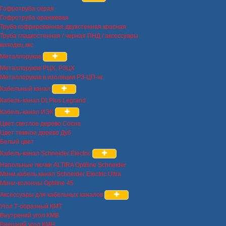
Гофротруба серая
Гофротруба оранжевая
Труба гофрированная двухстенная красная
Труба гладкостенная / черная ПНД / аксессуары
колодец ккс
Металлорукав
Металлорукав РЦХ, РЗЦХ
Металлорукав в изоляции РЗ-ЦП-нг
Кабельный канал
Кабель-канал DLPlus Legrand
Кабель-канал ИЭК
Цвет светлое дерево Сосна
Цвет темное дерево Дуб
Белый цвет
Кабель-канал Schneider Electric
Напольные лючки ALTIRA Optiline Schneider
Мини кабель канал Schneider Electric Ultra
Мини-колонны Optiline 45
Аксессуары для кабельных каналов
Угол Т-образный КМТ
Внутрений угол КМВ
Внешний угол КМН