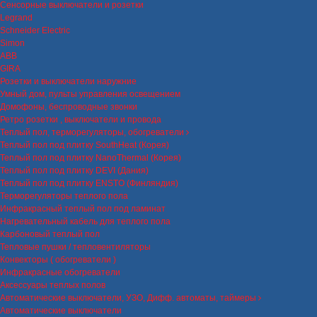
Сенсорные выключатели и розетки
Legrand
Schneider Electric
Simon
ABB
GIRA
Розетки и выключатели наружние
Умный дом, пульты управления освещением
Домофоны, беспроводные звонки
Ретро розетки , выключатели и провода
Теплый пол, терморегуляторы, обогреватели
Теплый пол под плитку SouthHeat (Корея)
Теплый пол под плитку NanoThermal (Корея)
Теплый пол под плитку DEVI (Дания)
Теплый пол под плитку ENSTO (Финляндия)
Терморегуляторы теплого пола
Инфракрасный теплый пол под ламинат
Нагревательный кабель для теплого пола
Карбоновый теплый пол
Тепловые пушки / тепловентиляторы
Конвекторы ( обогреватели )
Инфракрасные обогреватели
Аксессуары теплых полов
Автоматические выключатели, УЗО, Дифф. автоматы, таймеры
Автоматические выключатели