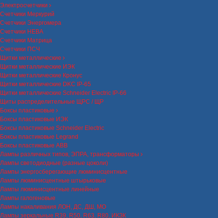
Электросчетчики
Счетчики Меркурий
Счетчики Энергомера
Счетчики НЕВА
Счетчики Матрица
Счетчики ПСЧ
Щитки металлические
Щитки металлические ИЭК
Щитки металлические Кронус
Щитки металлические DKC IP-65
Щитки металлические Schneider Electric IP-66
Щиты распределительные ЩРС / ЩР
Боксы пластиковые
Боксы пластиковые ИЭК
Боксы пластиковые Schneider Electric
Боксы пластиковые Legrand
Боксы пластиковые ABB
Лампы различных типов, ЭПРА, трансформаторы
Лампы светодиодные (разные цоколи)
Лампы энергосберегающие люминисцентные
Лампы люминисцентные штырьковые
Лампы люминисцентные линейные
Лампы галогеновые
Лампы накаливания ЛОН, ДС, ДШ, МО
Лампы зеркальные R39, R50, R63, R80, ИКЗК