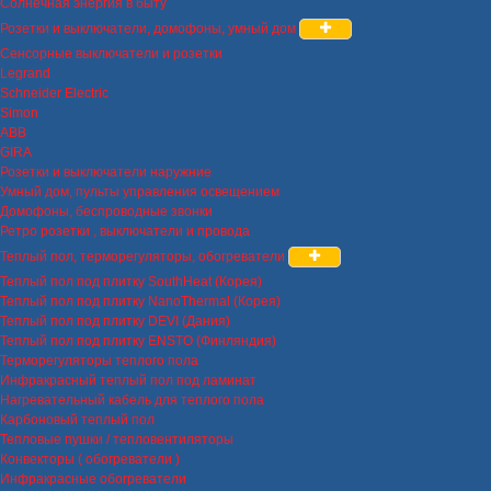
Солнечная энергия в быту
Розетки и выключатели, домофоны, умный дом
Сенсорные выключатели и розетки
Legrand
Schneider Electric
Simon
ABB
GIRA
Розетки и выключатели наружние
Умный дом, пульты управления освещением
Домофоны, беспроводные звонки
Ретро розетки , выключатели и провода
Теплый пол, терморегуляторы, обогреватели
Теплый пол под плитку SouthHeat (Корея)
Теплый пол под плитку NanoThermal (Корея)
Теплый пол под плитку DEVI (Дания)
Теплый пол под плитку ENSTO (Финляндия)
Терморегуляторы теплого пола
Инфракрасный теплый пол под ламинат
Нагревательный кабель для теплого пола
Карбоновый теплый пол
Тепловые пушки / тепловентиляторы
Конвекторы ( обогреватели )
Инфракрасные обогреватели