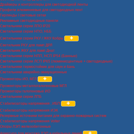
Драйверы и контроллеры для светодиодной ленты
Профили алюминиевые для светодиодных лент
Гирлянды / световые сетки
Рекламные светодиодные панели
Светильники серии ЛПО IP20
Светильники серии НПО, НББ
Светильники серии РКУ / ЖКУ Кобры
Светильник РКУ для ламп ДРЛ
Светильник ЖКУ для ламп Днат
Светильники серии НПП, НСП IP54 (Банные)
Светильники серии ЛСП IP65 (люминисцентные + светодиодные)
Светильники термостойкие для саун и бань
Светильники аварийно-эвакуационные
Прожекторы ИО, МГЛ
Прожекторы металлогалогеновые МГЛ
Прожекторы галогеновые ИО
Светильники серии ЛПБ
Стабилизаторы напряжения , ИБП
Стабилизаторы напряжения ИЭК
Резервные источники питания для охранно-пожарных систем
Стабилизаторы напряжения Volter
Опоры ЛЭП железобетонные
Арматура для монтажа ЛЭП и кабельных линий