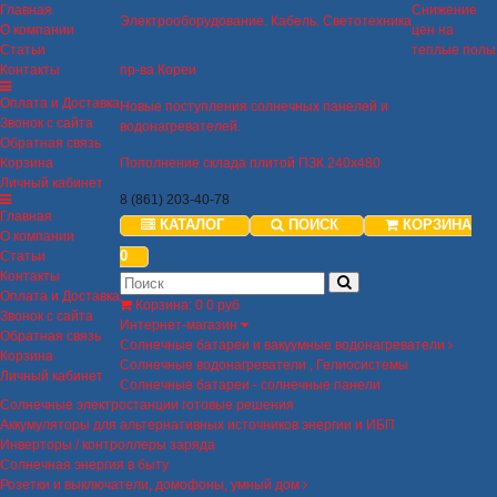
Главная
Снижение
Электрооборудование. Кабель. Светотехника
О компании
цен на
Статьи
теплые полы
Контакты
пр-ва Кореи
Оплата и Доставка
Новые поступления солнечных панелей и
Звонок с сайта
водонагревателей.
Обратная связь
Корзина
Пополнение склада плитой ПЗК 240х480
Личный кабинет
8 (861) 203-40-78
Главная
КАТАЛОГ
ПОИСК
КОРЗИНА
О компании
0
Статьи
Контакты
Оплата и Доставка
Корзина
:
0
0 руб
Звонок с сайта
Интернет-магазин
Обратная связь
Солнечные батареи и вакуумные водонагреватели
Корзина
Солнечные водонагреватели , Гелиосистемы
Личный кабинет
Солнечные батареи - солнечные панели
Солнечные электростанции готовые решения
Аккумуляторы для альтернативных источников энергии и ИБП
Инверторы / контроллеры заряда
Солнечная энергия в быту
Розетки и выключатели, домофоны, умный дом