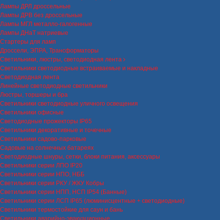
Лампы ДРЛ дроссельные
Лампы ДРВ без дроссельные
Лампы МГЛ металло-галогенные
Лампы ДНаТ натриевые
Стартеры для ламп
Дроссели, ЭПРА, Трансформаторы
Светильники, люстры, светодиодная лента
Светильники светодиодные встраиваемые и накладные
Светодиодная лента
Линейные светодиодные светильники
Люстры, торшеры и бра
Светильники светодиодные уличного освещения
Светильники офисные
Светодиодные прожекторы IP65
Светильники декоративные и точечные
Светильники садово-парковые
Садовые на солнечных батареях
Светодиодные шнуры, сетки, блоки питания, аксессуары
Светильники серии ЛПО IP20
Светильники серии НПО, НББ
Светильники серии РКУ / ЖКУ Кобры
Светильники серии НПП, НСП IP54 (Банные)
Светильники серии ЛСП IP65 (люминисцентные + светодиодные)
Светильники термостойкие для саун и бань
Светильники аварийно-эвакуационные