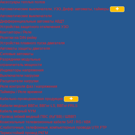
Аксессуары теплых полов
Автоматические выключатели, УЗО, Дифф. автоматы, таймеры
Автоматические выключатели
Дифференциальные автоматы АВДТ
Устройства защитного отключения УЗО
Контакторы / Реле
Розетки на DIN-рейку
Устройства плавного пуска двигателя
Автоматы защиты двигателя
Силовые автоматы
Разрядники модульные
ограничитель мощности
Индикаторы напряжения
Выключатели нагрузки
Расцепители нагрузки
Реле контроля фаз / напряжения
Таймеры / Реле времени
Кабельно-проводниковая продукция
Кабели медные ВВГнг, ВВГнг-LS, ВВГнг-FRLS
Кабель медный NYM
Провод гибкий медный ПВС (КуГВВ) / ШВВП
Коаксиальные телевизионные кабели SAT / RG / КВК
Слаботочные, телефонные, компьютерные провода UTP, FTP
Термостойкий провод РКГМ