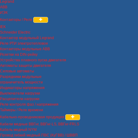
Legrand
ABB
ИЭК
Контакторы / Реле
IEK
Schneider Electric
Контактор модульный Legrand
Реле РТИ электротепловое
Контакторы модульные ABB
Розетки на DIN-рейку
Устройства плавного пуска двигателя
Автоматы защиты двигателя
Силовые автоматы
Разрядники модульные
ограничитель мощности
Индикаторы напряжения
Выключатели нагрузки
Расцепители нагрузки
Реле контроля фаз / напряжения
Таймеры / Реле времени
Кабельно-проводниковая продукция
Кабели медные ВВГнг, ВВГнг-LS, ВВГнг-FRLS
Кабель медный NYM
Провод гибкий медный ПВС (КуГВВ) / ШВВП