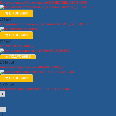
Консоль с опорой ML основание 100 ДКС BBL4010 (34105)
В КОРЗИНУ
107 руб
Кронштейн потолочный PL д/шпильки М8/М10 ДКС BML1007
В КОРЗИНУ
264 руб
Консоль ВМ осн.400 ДКС
ПОДРОБНЕЕ
2 640 руб
Лоток перфорированный 400х80 L3000 ДКС
В КОРЗИНУ
1 725 руб
Лоток неперфорированный 150х100 L3000 ДКС
1
2
3
…
9