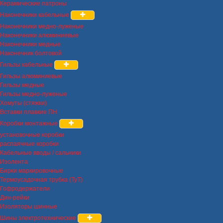
Керамические патроны
Наконечники кабельные
Наконечники медно-луженые
Наконечники алюминиевые
Наконечники медные
Наконечник болтовой
Гильзы кабельные
Гильзы алюминиевые
Гильзы медные
Гильзы медно-луженые
Хомуты (стяжки)
Вставки плавкие ПН
Коробки монтажные
установочные коробки
распаячные коробки
Кабельные вводы / сальники
Изолента
Бирки маркировочные
Термоусадочная трубка (ТуТ)
Гофродержатели
Дин-рейки
Изоляторы шинные
Шины электротехнические