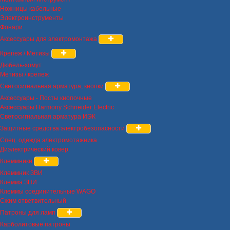
Ножницы кабельные
Электроинструменты
Фонари
Аксессуары для электромонтажа
Крепеж / Метизы
Дюбель-хомут
Метизы / крепеж
Светосигнальная арматура, кнопки
Аксессуары - Посты кнопочные
Аксессуары Harmony Schneider Electric
Светосигнальная арматура ИЭК
Защитные средства электробезопасности
Спец. одежда электромотажника
Диэлектрический ковер
Клеммники
Клеммник ЗВИ
Клемма ЗНИ
Клеммы соединительные WAGO
Сжим ответвительный
Патроны для ламп
Карболитовые патроны