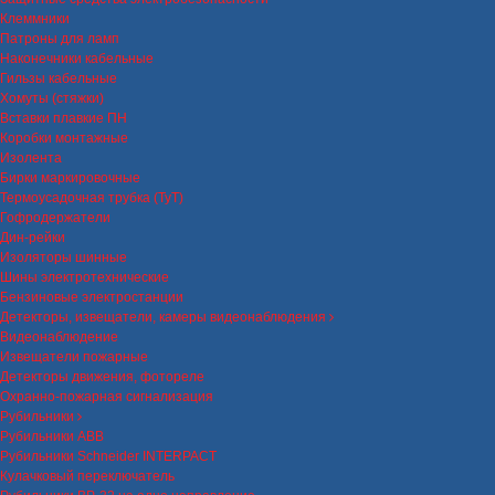
Клеммники
Патроны для ламп
Наконечники кабельные
Гильзы кабельные
Хомуты (стяжки)
Вставки плавкие ПН
Коробки монтажные
Изолента
Бирки маркировочные
Термоусадочная трубка (ТуТ)
Гофродержатели
Дин-рейки
Изоляторы шинные
Шины электротехнические
Бензиновые электростанции
Детекторы, извещатели, камеры видеонаблюдения
Видеонаблюдение
Извещатели пожарные
Детекторы движения, фотореле
Охранно-пожарная сигнализация
Рубильники
Рубильники ABB
Рубильники Schneider INTERPACT
Кулачковый переключатель