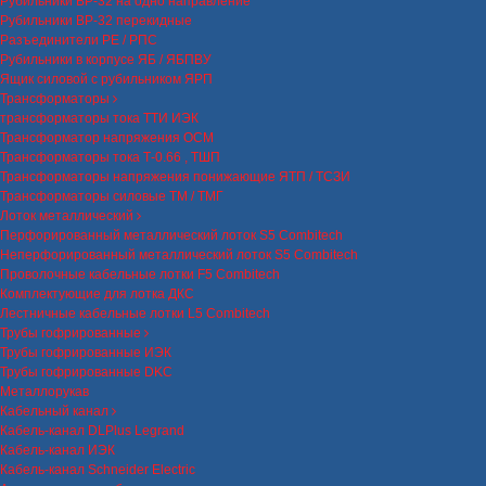
Рубильники ВР-32 на одно направление
Рубильники ВР-32 перекидные
Разъединители РЕ / РПС
Рубильники в корпусе ЯБ / ЯБПВУ
Ящик силовой с рубильником ЯРП
Трансформаторы
трансформаторы тока ТТИ ИЭК
Трансформатор напряжения ОСМ
Трансформаторы тока Т-0.66 , ТШП
Трансформаторы напряжения понижающие ЯТП / ТСЗИ
Трансформаторы силовые ТМ / ТМГ
Лоток металлический
Перфорированный металлический лоток S5 Combitech
Неперфорированный металлический лоток S5 Combitech
Проволочные кабельные лотки F5 Combitech
Комплектующие для лотка ДКС
Лестничные кабельные лотки L5 Combitech
Трубы гофрированные
Трубы гофрированные ИЭК
Трубы гофрированные DKC
Металлорукав
Кабельный канал
Кабель-канал DLPlus Legrand
Кабель-канал ИЭК
Кабель-канал Schneider Electric