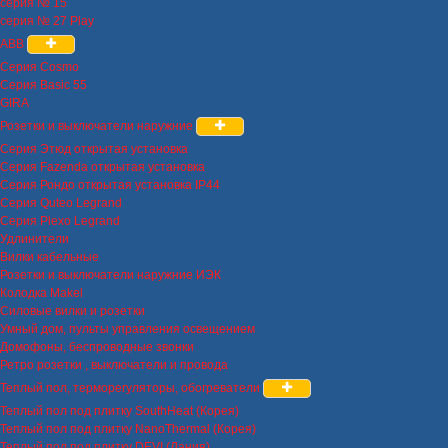
серия № 15
серия № 27 Play
ABB
Серия Cosmo
Серия Basic 55
GIRA
Розетки и выключатели наружние
Серия Этюд открытая установка
Серия Fazenda открытая установка
Серия Рондо открытая установка IP44
Серия Quteo Legrand
Серия Plexo Legrand
Удлинители
Вилки кабельные
Розетки и выключатели наружние ИЭК
Колодка Makel
Силовые вилки и розетки
Умный дом, пульты управления освещением
Домофоны, беспроводные звонки
Ретро розетки , выключатели и провода
Теплый пол, терморегуляторы, обогреватели
Теплый пол под плитку SouthHeat (Корея)
Теплый пол под плитку NanoThermal (Корея)
Теплый пол под плитку DEVI (Дания)