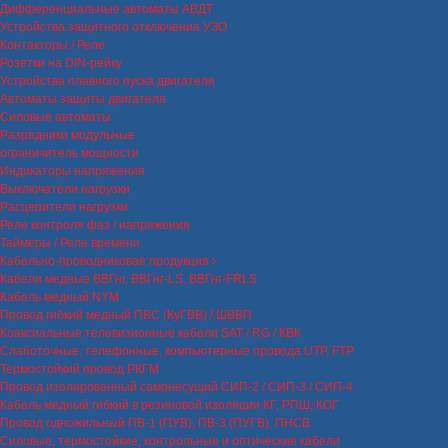
Дифференциальные автоматы АВДТ
Устройства защитного отключения УЗО
Контакторы / Реле
Розетки на DIN-рейку
Устройства плавного пуска двигателя
Автоматы защиты двигателя
Силовые автоматы
Разрядники модульные
ограничитель мощности
Индикаторы напряжения
Выключатели нагрузки
Расцепители нагрузки
Реле контроля фаз / напряжения
Таймеры / Реле времени
Кабельно-проводниковая продукция
Кабели медные ВВГнг, ВВГнг-LS, ВВГнг-FRLS
Кабель медный NYM
Провод гибкий медный ПВС (КуГВВ) / ШВВП
Коаксиальные телевизионные кабели SAT / RG / КВК
Слаботочные, телефонные, компьютерные провода UTP, FTP
Термостойкий провод РКГМ
Провод изолированный самонесущий СИП-2 / СИП-3 / СИП-4
Кабель медный гибкий в резиновой изоляции КГ, РПШ, КОГ
Провод одножильный ПВ-1 (ПУВ), ПВ-3 (ПУГВ), ПНСВ
Силовые, термостойкие, контрольные и оптические кабели