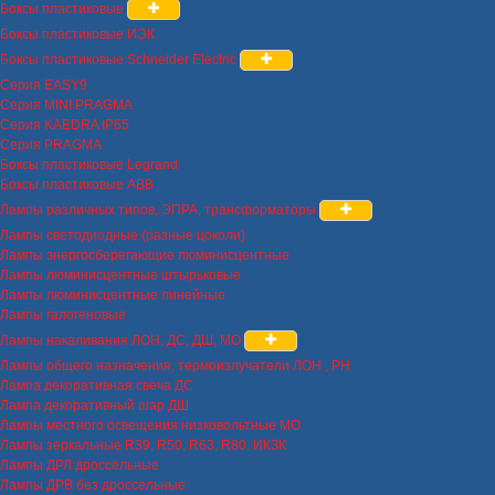
Боксы пластиковые
Боксы пластиковые ИЭК
Боксы пластиковые Schneider Electric
Серия EASY9
Серия MINI PRAGMA
Серия KAEDRA IP65
Серия PRAGMA
Боксы пластиковые Legrand
Боксы пластиковые ABB
Лампы различных типов, ЭПРА, трансформаторы
Лампы светодиодные (разные цоколи)
Лампы энергосберегающие люминисцентные
Лампы люминисцентные штырьковые
Лампы люминисцентные линейные
Лампы галогеновые
Лампы накаливания ЛОН, ДС, ДШ, МО
Лампы общего назначения, термоизлучатели ЛОН , РН
Лампа декоративная свеча ДС
Лампа декоративный шар ДШ
Лампы местного освещения низковольтные МО
Лампы зеркальные R39, R50, R63, R80, ИКЗК
Лампы ДРЛ дроссельные
Лампы ДРВ без дроссельные