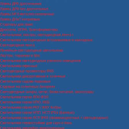
Лампы ДРЛ дроссельные
Лампы ДРВ без дроссельные
Лампы МГЛ металло-галогенные
Лампы ДНаТ натриевые
Стартеры для ламп
Дроссели, ЭПРА, Трансформаторы
Светильники, люстры, светодиодная лента
Светильники светодиодные встраиваемые и накладные
Светодиодная лента
Линейные светодиодные светильники
Люстры, торшеры и бра
Светильники светодиодные уличного освещения
Светильники офисные
Светодиодные прожекторы IP65
Светильники декоративные и точечные
Светильники садово-парковые
Садовые на солнечных батареях
Светодиодные шнуры, сетки, блоки питания, аксессуары
Светильники серии ЛПО IP20
Светильники серии НПО, НББ
Светильники серии РКУ / ЖКУ Кобры
Светильники серии НПП, НСП IP54 (Банные)
Светильники серии ЛСП IP65 (люминисцентные + светодиодные)
Светильники термостойкие для саун и бань
Светильники аварийно-эвакуационные