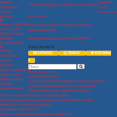
Главная
Снижение
Электрооборудование. Кабель. Светотехника
О компании
цен на
Статьи
теплые полы
Контакты
пр-ва Кореи
Оплата и Доставка
Новые поступления солнечных панелей и
Звонок с сайта
водонагревателей.
Обратная связь
Корзина
Пополнение склада плитой ПЗК 240х480
Личный кабинет
8 (861) 203-40-78
Главная
КАТАЛОГ
ПОИСК
КОРЗИНА
О компании
0
Статьи
Контакты
Оплата и Доставка
Корзина
:
0
0 руб
Звонок с сайта
Интернет-магазин
Обратная связь
Солнечные батареи и вакуумные водонагреватели
Корзина
Солнечные водонагреватели , Гелиосистемы
Личный кабинет
Солнечные батареи - солнечные панели
Солнечные электростанции готовые решения
Аккумуляторы для альтернативных источников энергии и ИБП
Инверторы / контроллеры заряда
Солнечная энергия в быту
Розетки и выключатели, домофоны, умный дом