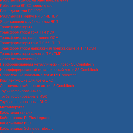
Рубильники ВР-32 на одно направление
Рубильники ВР-32 перекидные
Разъединители РЕ / РПС
Рубильники в корпусе ЯБ / ЯБПВУ
Ящик силовой с рубильником ЯРП
Трансформаторы
трансформаторы тока ТТИ ИЭК
Трансформатор напряжения ОСМ
Трансформаторы тока Т-0.66 , ТШП
Трансформаторы напряжения понижающие ЯТП / ТСЗИ
Трансформаторы силовые ТМ / ТМГ
Лоток металлический
Перфорированный металлический лоток S5 Combitech
Неперфорированный металлический лоток S5 Combitech
Проволочные кабельные лотки F5 Combitech
Комплектующие для лотка ДКС
Лестничные кабельные лотки L5 Combitech
Трубы гофрированные
Трубы гофрированные ИЭК
Трубы гофрированные DKC
Металлорукав
Кабельный канал
Кабель-канал DLPlus Legrand
Кабель-канал ИЭК
Кабель-канал Schneider Electric