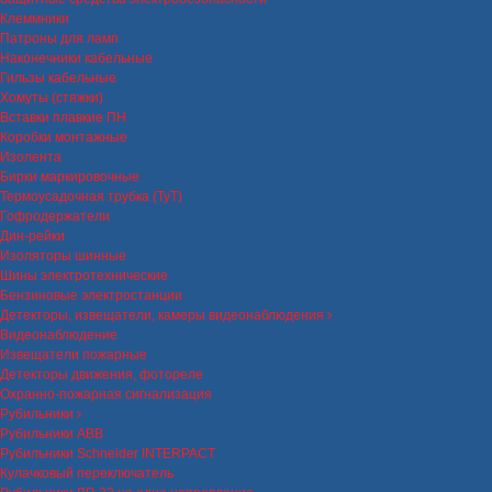
Клеммники
Патроны для ламп
Наконечники кабельные
Гильзы кабельные
Хомуты (стяжки)
Вставки плавкие ПН
Коробки монтажные
Изолента
Бирки маркировочные
Термоусадочная трубка (ТуТ)
Гофродержатели
Дин-рейки
Изоляторы шинные
Шины электротехнические
Бензиновые электростанции
Детекторы, извещатели, камеры видеонаблюдения
Видеонаблюдение
Извещатели пожарные
Детекторы движения, фотореле
Охранно-пожарная сигнализация
Рубильники
Рубильники ABB
Рубильники Schneider INTERPACT
Кулачковый переключатель