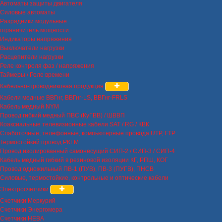
Автоматы защиты двигателя
Силовые автоматы
Разрядники модульные
ограничитель мощности
Индикаторы напряжения
Выключатели нагрузки
Расцепители нагрузки
Реле контроля фаз / напряжения
Таймеры / Реле времени
Кабельно-проводниковая продукция
Кабели медные ВВГнг, ВВГнг-LS, ВВГнг-FRLS
Кабель медный NYM
Провод гибкий медный ПВС (КуГВВ) / ШВВП
Коаксиальные телевизионные кабели SAT / RG / КВК
Слаботочные, телефонные, компьютерные провода UTP, FTP
Термостойкий провод РКГМ
Провод изолированный самонесущий СИП-2 / СИП-3 / СИП-4
Кабель медный гибкий в резиновой изоляции КГ, РПШ, КОГ
Провод одножильный ПВ-1 (ПУВ), ПВ-3 (ПУГВ), ПНСВ
Силовые, термостойкие, контрольные и оптические кабели
Электросчетчики
Счетчики Меркурий
Счетчики Энергомера
Счетчики НЕВА