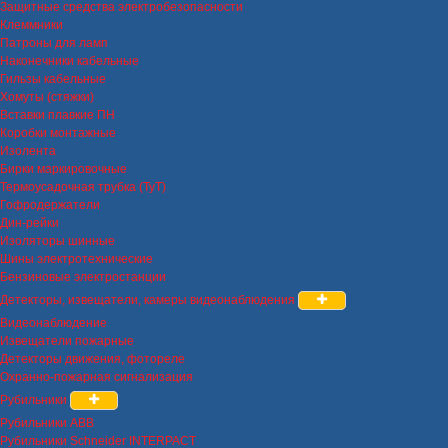
Защитные средства электробезопасности
Клеммники
Патроны для ламп
Наконечники кабельные
Гильзы кабельные
Хомуты (стяжки)
Вставки плавкие ПН
Коробки монтажные
Изолента
Бирки маркировочные
Термоусадочная трубка (ТуТ)
Гофродержатели
Дин-рейки
Изоляторы шинные
Шины электротехнические
Бензиновые электростанции
Детекторы, извещатели, камеры видеонаблюдения
Видеонаблюдение
Извещатели пожарные
Детекторы движения, фотореле
Охранно-пожарная сигнализация
Рубильники
Рубильники ABB
Рубильники Schneider INTERPACT