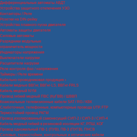
Дифференциальные автоматы АВДТ
Устройства защитного отключения УЗО
Контакторы / Реле
Розетки на DIN-рейку
Устройства плавного пуска двигателя
Автоматы защиты двигателя
Силовые автоматы
Разрядники модульные
ограничитель мощности
Индикаторы напряжения
Выключатели нагрузки
Расцепители нагрузки
Реле контроля фаз / напряжения
Таймеры / Реле времени
Кабельно-проводниковая продукция
Кабели медные ВВГнг, ВВГнг-LS, ВВГнг-FRLS
Кабель медный NYM
Провод гибкий медный ПВС (КуГВВ) / ШВВП
Коаксиальные телевизионные кабели SAT / RG / КВК
Слаботочные, телефонные, компьютерные провода UTP, FTP
Термостойкий провод РКГМ
Провод изолированный самонесущий СИП-2 / СИП-3 / СИП-4
Кабель медный гибкий в резиновой изоляции КГ, РПШ, КОГ
Провод одножильный ПВ-1 (ПУВ), ПВ-3 (ПУГВ), ПНСВ
Силовые, термостойкие, контрольные и оптические кабели