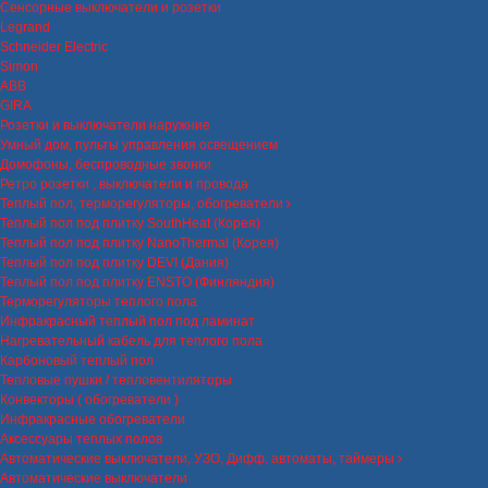
Сенсорные выключатели и розетки
Legrand
Schneider Electric
Simon
ABB
GIRA
Розетки и выключатели наружние
Умный дом, пульты управления освещением
Домофоны, беспроводные звонки
Ретро розетки , выключатели и провода
Теплый пол, терморегуляторы, обогреватели
Теплый пол под плитку SouthHeat (Корея)
Теплый пол под плитку NanoThermal (Корея)
Теплый пол под плитку DEVI (Дания)
Теплый пол под плитку ENSTO (Финляндия)
Терморегуляторы теплого пола
Инфракрасный теплый пол под ламинат
Нагревательный кабель для теплого пола
Карбоновый теплый пол
Тепловые пушки / тепловентиляторы
Конвекторы ( обогреватели )
Инфракрасные обогреватели
Аксессуары теплых полов
Автоматические выключатели, УЗО, Дифф. автоматы, таймеры
Автоматические выключатели