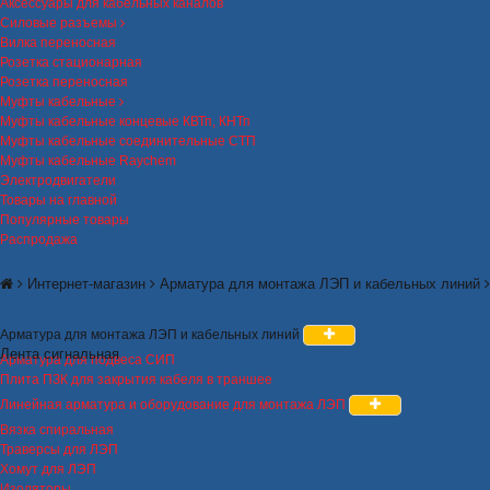
Аксессуары для кабельных каналов
Силовые разъемы
Вилка переносная
Розетка стационарная
Розетка переносная
Муфты кабельные
Муфты кабельные концевые КВТп, КНТп
Муфты кабельные соединительные СТП
Муфты кабельные Raychem
Электродвигатели
Товары на главной
Популярные товары
Распродажа
Интернет-магазин
Арматура для монтажа ЛЭП и кабельных линий
Арматура для монтажа ЛЭП и кабельных линий
Лента сигнальная
Арматура для подвеса СИП
Плита ПЗК для закрытия кабеля в траншее
Линейная арматура и оборудование для монтажа ЛЭП
Вязка спиральная
Траверсы для ЛЭП
Хомут для ЛЭП
Изоляторы