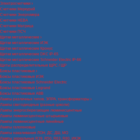
Электросчетчики
Счетчики Меркурий
Счетчики Энергомера
Счетчики НЕВА
Счетчики Матрица
Счетчики ПСЧ
Щитки металлические
Щитки металлические ИЭК
Щитки металлические Кронус
Щитки металлические DKC IP-65
Щитки металлические Schneider Electric IP-66
Щиты распределительные ЩРС / ЩР
Боксы пластиковые
Боксы пластиковые ИЭК
Боксы пластиковые Schneider Electric
Боксы пластиковые Legrand
Боксы пластиковые ABB
Лампы различных типов, ЭПРА, трансформаторы
Лампы светодиодные (разные цоколи)
Лампы энергосберегающие люминисцентные
Лампы люминисцентные штырьковые
Лампы люминисцентные линейные
Лампы галогеновые
Лампы накаливания ЛОН, ДС, ДШ, МО
Лампы зеркальные R39, R50, R63, R80, ИКЗК