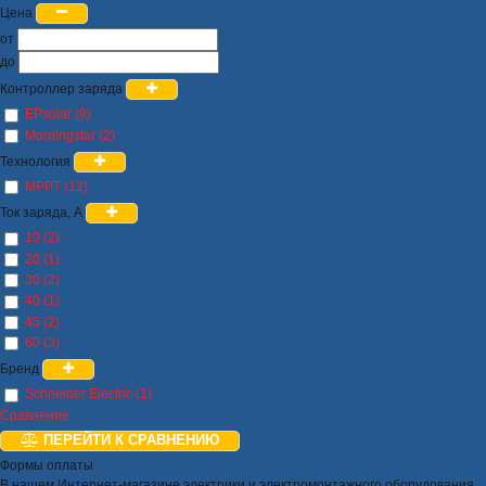
Цена
от
до
Контроллер заряда
EPsolar (9)
Morningstar (2)
Технология
MPPT (12)
Ток заряда, А
10 (2)
20 (1)
30 (2)
40 (1)
45 (2)
60 (3)
Бренд
Schneider Electric (1)
Сравнение
ПЕРЕЙТИ К СРАВНЕНИЮ
Формы оплаты
В нашем Интернет-магазине электрики и электромонтажного оборудования