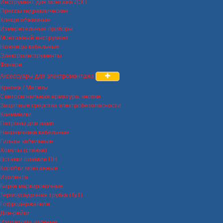
Инструмент для монтажа ЛЭП
Прессы гидравлические
Клещи обжимные
Измерительные приборы
Монтажный инструмент
Ножницы кабельные
Электроинструменты
Фонари
Аксессуары для электромонтажа
Крепеж / Метизы
Светосигнальная арматура, кнопки
Защитные средства электробезопасности
Клеммники
Патроны для ламп
Наконечники кабельные
Гильзы кабельные
Хомуты (стяжки)
Вставки плавкие ПН
Коробки монтажные
Изолента
Бирки маркировочные
Термоусадочная трубка (ТуТ)
Гофродержатели
Дин-рейки
Изоляторы шинные