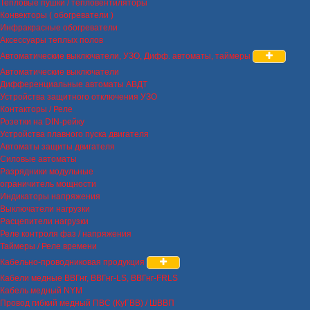
Тепловые пушки / тепловентиляторы
Конвекторы ( обогреватели )
Инфракрасные обогреватели
Аксессуары теплых полов
Автоматические выключатели, УЗО, Дифф. автоматы, таймеры
Автоматические выключатели
Дифференциальные автоматы АВДТ
Устройства защитного отключения УЗО
Контакторы / Реле
Розетки на DIN-рейку
Устройства плавного пуска двигателя
Автоматы защиты двигателя
Силовые автоматы
Разрядники модульные
ограничитель мощности
Индикаторы напряжения
Выключатели нагрузки
Расцепители нагрузки
Реле контроля фаз / напряжения
Таймеры / Реле времени
Кабельно-проводниковая продукция
Кабели медные ВВГнг, ВВГнг-LS, ВВГнг-FRLS
Кабель медный NYM
Провод гибкий медный ПВС (КуГВВ) / ШВВП