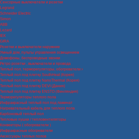
Сенсорные выключатели и розетки
Legrand
Schneider Electric
Simon
ABB
Lezard
IEK
GIRA
Розетки и выключатели наружние
Умный дом, пульты управления освещением
Домофоны, беспроводные звонки
Ретро розетки , выключатели и провода
Теплый пол, терморегуляторы, обогреватели
Теплый пол под плитку SouthHeat (Корея)
Теплый пол под плитку NanoThermal (Корея)
Теплый пол под плитку DEVI (Дания)
Теплый пол под плитку ENSTO (Финляндия)
Терморегуляторы теплого пола
Инфракрасный теплый пол под ламинат
Нагревательный кабель для теплого пола
Карбоновый теплый пол
Тепловые пушки / тепловентиляторы
Конвекторы ( обогреватели )
Инфракрасные обогреватели
Аксессуары теплых полов