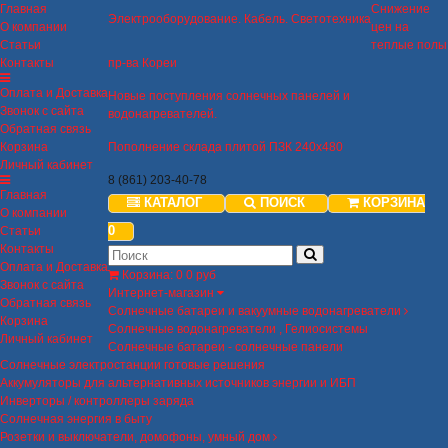
Главная
Снижение
Электрооборудование. Кабель. Светотехника
О компании
цен на
Статьи
теплые полы
Контакты
пр-ва Кореи
Оплата и Доставка
Новые поступления солнечных панелей и
Звонок с сайта
водонагревателей.
Обратная связь
Корзина
Пополнение склада плитой ПЗК 240х480
Личный кабинет
8 (861) 203-40-78
Главная
КАТАЛОГ
ПОИСК
КОРЗИНА
О компании
0
Статьи
Контакты
Оплата и Доставка
Корзина
:
0
0 руб
Звонок с сайта
Интернет-магазин
Обратная связь
Солнечные батареи и вакуумные водонагреватели
Корзина
Солнечные водонагреватели , Гелиосистемы
Личный кабинет
Солнечные батареи - солнечные панели
Солнечные электростанции готовые решения
Аккумуляторы для альтернативных источников энергии и ИБП
Инверторы / контроллеры заряда
Солнечная энергия в быту
Розетки и выключатели, домофоны, умный дом