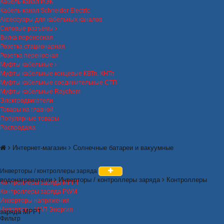
Кабель-канал ИЭК
Кабель-канал Schneider Electric
Аксессуары для кабельных каналов
Силовые разъемы
Вилка переносная
Розетка стационарная
Розетка переносная
Муфты кабельные
Муфты кабельные концевые КВТп, КНТп
Муфты кабельные соединительные СТП
Муфты кабельные Raychem
Электродвигатели
Товары на главной
Популярные товары
Распродажа
Интернет-магазин
Солнечные батареи и вакуумные
Инверторы / контроллеры заряда
водонагреватели
Инверторы / контроллеры заряда
Контроллеры
Контроллеры заряда MPPT
Контроллеры заряда PWM
Инверторы напряжения
Инверторы МАП Энергия
заряда MPPT
Фильтр