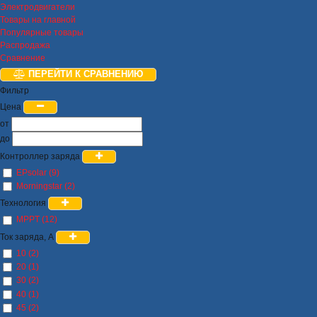
Электродвигатели
Товары на главной
Популярные товары
Распродажа
Сравнение
ПЕРЕЙТИ К СРАВНЕНИЮ
Фильтр
Цена
от
до
Контроллер заряда
EPsolar (9)
Morningstar (2)
Технология
MPPT (12)
Ток заряда, А
10 (2)
20 (1)
30 (2)
40 (1)
45 (2)