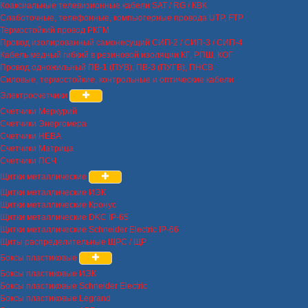
Коаксиальные телевизионные кабели SAT / RG / КВК
Слаботочные, телефонные, компьютерные провода UTP, FTP
Термостойкий провод РКГМ
Провод изолированный самонесущий СИП-2 / СИП-3 / СИП-4
Кабель медный гибкий в резиновой изоляции КГ, РПШ, КОГ
Провод одножильный ПВ-1 (ПУВ), ПВ-3 (ПУГВ), ПНСВ
Силовые, термостойкие, контрольные и оптические кабели
Электросчетчики
Счетчики Меркурий
Счетчики Энергомера
Счетчики НЕВА
Счетчики Матрица
Счетчики ПСЧ
Щитки металлические
Щитки металлические ИЭК
Щитки металлические Кронус
Щитки металлические DKC IP-65
Щитки металлические Schneider Electric IP-66
Щиты распределительные ЩРС / ЩР
Боксы пластиковые
Боксы пластиковые ИЭК
Боксы пластиковые Schneider Electric
Боксы пластиковые Legrand