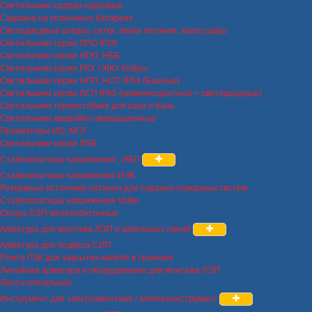
Светильники садово-парковые
Садовые на солнечных батареях
Светодиодные шнуры, сетки, блоки питания, аксессуары
Светильники серии ЛПО IP20
Светильники серии НПО, НББ
Светильники серии РКУ / ЖКУ Кобры
Светильники серии НПП, НСП IP54 (Банные)
Светильники серии ЛСП IP65 (люминисцентные + светодиодные)
Светильники термостойкие для саун и бань
Светильники аварийно-эвакуационные
Прожекторы ИО, МГЛ
Светильники серии ЛПБ
Стабилизаторы напряжения , ИБП
Стабилизаторы напряжения ИЭК
Резервные источники питания для охранно-пожарных систем
Стабилизаторы напряжения Volter
Опоры ЛЭП железобетонные
Арматура для монтажа ЛЭП и кабельных линий
Арматура для подвеса СИП
Плита ПЗК для закрытия кабеля в траншее
Линейная арматура и оборудование для монтажа ЛЭП
Лента сигнальная
Инструмент для электромонтажа / электроинструмент