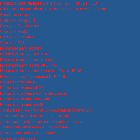
Провод одножильный ПВ-1 (ПУВ), ПВ-3 (ПУГВ), ПНСВ
Силовые, термостойкие, контрольные и оптические кабели
Электросчетчики
Счетчики Меркурий
Счетчики Энергомера
Счетчики НЕВА
Счетчики Матрица
Счетчики ПСЧ
Щитки металлические
Щитки металлические ИЭК
Щитки металлические Кронус
Щитки металлические DKC IP-65
Щитки металлические Schneider Electric IP-66
Щиты распределительные ЩРС / ЩР
Боксы пластиковые
Боксы пластиковые ИЭК
Боксы пластиковые Schneider Electric
Боксы пластиковые Legrand
Боксы пластиковые ABB
Лампы различных типов, ЭПРА, трансформаторы
Лампы светодиодные (разные цоколи)
Лампы энергосберегающие люминисцентные
Лампы люминисцентные штырьковые
Лампы люминисцентные линейные
Лампы галогеновые