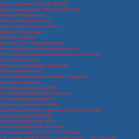
Лампы накаливания ЛОН, ДС, ДШ, МО
Лампы зеркальные R39, R50, R63, R80, ИКЗК
Лампы ДРЛ дроссельные
Лампы ДРВ без дроссельные
Лампы МГЛ металло-галогенные
Лампы ДНаТ натриевые
Стартеры для ламп
Дроссели, ЭПРА, Трансформаторы
Светильники, люстры, светодиодная лента
Светильники светодиодные встраиваемые и накладные
Светодиодная лента
Линейные светодиодные светильники
Люстры, торшеры и бра
Светильники светодиодные уличного освещения
Светильники офисные
Светодиодные прожекторы IP65
Светильники декоративные и точечные
Светильники садово-парковые
Садовые на солнечных батареях
Светодиодные шнуры, сетки, блоки питания, аксессуары
Светильники серии ЛПО IP20
Светильники серии НПО, НББ
Светильники серии РКУ / ЖКУ Кобры
Светильники серии НПП, НСП IP54 (Банные)
Светильники серии ЛСП IP65 (люминисцентные + светодиодные)