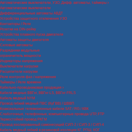
Автоматические выключатели, УЗО, Дифф. автоматы, таймеры
Автоматические выключатели
Дифференциальные автоматы АВДТ
Устройства защитного отключения УЗО
Контакторы / Реле
Розетки на DIN-рейку
Устройства плавного пуска двигателя
Автоматы защиты двигателя
Силовые автоматы
Разрядники модульные
ограничитель мощности
Индикаторы напряжения
Выключатели нагрузки
Расцепители нагрузки
Реле контроля фаз / напряжения
Таймеры / Реле времени
Кабельно-проводниковая продукция
Кабели медные ВВГнг, ВВГнг-LS, ВВГнг-FRLS
Кабель медный NYM
Провод гибкий медный ПВС (КуГВВ) / ШВВП
Коаксиальные телевизионные кабели SAT / RG / КВК
Слаботочные, телефонные, компьютерные провода UTP, FTP
Термостойкий провод РКГМ
Провод изолированный самонесущий СИП-2 / СИП-3 / СИП-4
Кабель медный гибкий в резиновой изоляции КГ, РПШ, КОГ