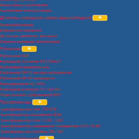
Шины электротехнические
Бензиновые электростанции
Детекторы, извещатели, камеры видеонаблюдения
Видеонаблюдение
Извещатели пожарные
Детекторы движения, фотореле
Охранно-пожарная сигнализация
Рубильники
Рубильники ABB
Рубильники Schneider INTERPACT
Кулачковый переключатель
Рубильники ВР-32 на одно направление
Рубильники ВР-32 перекидные
Разъединители РЕ / РПС
Рубильники в корпусе ЯБ / ЯБПВУ
Ящик силовой с рубильником ЯРП
Трансформаторы
трансформаторы тока ТТИ ИЭК
Трансформатор напряжения ОСМ
Трансформаторы тока Т-0.66 , ТШП
Трансформаторы напряжения понижающие ЯТП / ТСЗИ
Трансформаторы силовые ТМ / ТМГ
Лоток металлический