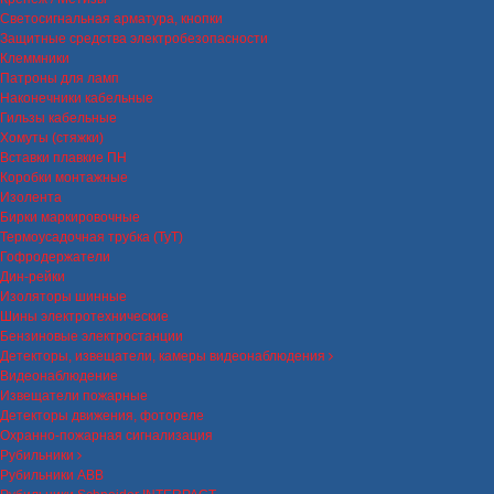
Светосигнальная арматура, кнопки
Защитные средства электробезопасности
Клеммники
Патроны для ламп
Наконечники кабельные
Гильзы кабельные
Хомуты (стяжки)
Вставки плавкие ПН
Коробки монтажные
Изолента
Бирки маркировочные
Термоусадочная трубка (ТуТ)
Гофродержатели
Дин-рейки
Изоляторы шинные
Шины электротехнические
Бензиновые электростанции
Детекторы, извещатели, камеры видеонаблюдения
Видеонаблюдение
Извещатели пожарные
Детекторы движения, фотореле
Охранно-пожарная сигнализация
Рубильники
Рубильники ABB