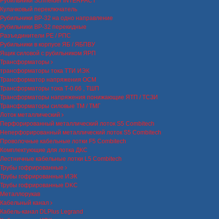
Рубильники Schneider INTERPACT
Кулачковый переключатель
Рубильники ВР-32 на одно направление
Рубильники ВР-32 перекидные
Разъединители РЕ / РПС
Рубильники в корпусе ЯБ / ЯБПВУ
Ящик силовой с рубильником ЯРП
Трансформаторы
трансформаторы тока ТТИ ИЭК
Трансформатор напряжения ОСМ
Трансформаторы тока Т-0.66 , ТШП
Трансформаторы напряжения понижающие ЯТП / ТСЗИ
Трансформаторы силовые ТМ / ТМГ
Лоток металлический
Перфорированный металлический лоток S5 Combitech
Неперфорированный металлический лоток S5 Combitech
Проволочные кабельные лотки F5 Combitech
Комплектующие для лотка ДКС
Лестничные кабельные лотки L5 Combitech
Трубы гофрированные
Трубы гофрированные ИЭК
Трубы гофрированные DKC
Металлорукав
Кабельный канал
Кабель-канал DLPlus Legrand