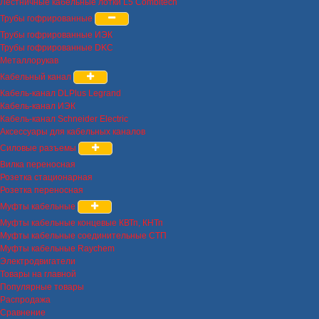
Лестничные кабельные лотки L5 Combitech
Трубы гофрированные
Трубы гофрированные ИЭК
Трубы гофрированные DKC
Металлорукав
Кабельный канал
Кабель-канал DLPlus Legrand
Кабель-канал ИЭК
Кабель-канал Schneider Electric
Аксессуары для кабельных каналов
Силовые разъемы
Вилка переносная
Розетка стационарная
Розетка переносная
Муфты кабельные
Муфты кабельные концевые КВТп, КНТп
Муфты кабельные соединительные СТП
Муфты кабельные Raychem
Электродвигатели
Товары на главной
Популярные товары
Распродажа
Сравнение