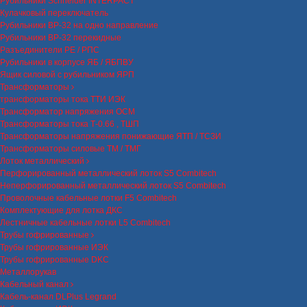
Рубильники Schneider INTERPACT
Кулачковый переключатель
Рубильники ВР-32 на одно направление
Рубильники ВР-32 перекидные
Разъединители РЕ / РПС
Рубильники в корпусе ЯБ / ЯБПВУ
Ящик силовой с рубильником ЯРП
Трансформаторы
трансформаторы тока ТТИ ИЭК
Трансформатор напряжения ОСМ
Трансформаторы тока Т-0.66 , ТШП
Трансформаторы напряжения понижающие ЯТП / ТСЗИ
Трансформаторы силовые ТМ / ТМГ
Лоток металлический
Перфорированный металлический лоток S5 Combitech
Неперфорированный металлический лоток S5 Combitech
Проволочные кабельные лотки F5 Combitech
Комплектующие для лотка ДКС
Лестничные кабельные лотки L5 Combitech
Трубы гофрированные
Трубы гофрированные ИЭК
Трубы гофрированные DKC
Металлорукав
Кабельный канал
Кабель-канал DLPlus Legrand