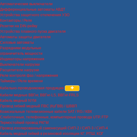
Автоматические выключатели
Дифференциальные автоматы АВДТ
Устройства защитного отключения УЗО
Контакторы / Реле
Розетки на DIN-рейку
Устройства плавного пуска двигателя
Автоматы защиты двигателя
Силовые автоматы
Разрядники модульные
ограничитель мощности
Индикаторы напряжения
Выключатели нагрузки
Расцепители нагрузки
Реле контроля фаз / напряжения
Таймеры / Реле времени
Кабельно-проводниковая продукция
Кабели медные ВВГнг, ВВГнг-LS, ВВГнг-FRLS
Кабель медный NYM
Провод гибкий медный ПВС (КуГВВ) / ШВВП
Коаксиальные телевизионные кабели SAT / RG / КВК
Слаботочные, телефонные, компьютерные провода UTP, FTP
Термостойкий провод РКГМ
Провод изолированный самонесущий СИП-2 / СИП-3 / СИП-4
Кабель медный гибкий в резиновой изоляции КГ, РПШ, КОГ