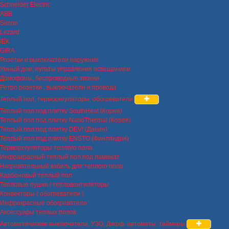
Schneider Electric
ABB
Simon
Lezard
IEK
GIRA
Розетки и выключатели наружние
Умный дом, пульты управления освещением
Домофоны, беспроводные звонки
Ретро розетки , выключатели и провода
Теплый пол, терморегуляторы, обогреватели
Теплый пол под плитку SouthHeat (Корея)
Теплый пол под плитку NanoThermal (Корея)
Теплый пол под плитку DEVI (Дания)
Теплый пол под плитку ENSTO (Финляндия)
Терморегуляторы теплого пола
Инфракрасный теплый пол под ламинат
Нагревательный кабель для теплого пола
Карбоновый теплый пол
Тепловые пушки / тепловентиляторы
Конвекторы ( обогреватели )
Инфракрасные обогреватели
Аксессуары теплых полов
Автоматические выключатели, УЗО, Дифф. автоматы, таймеры