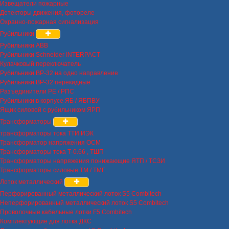
Извещатели пожарные
Детекторы движения, фотореле
Охранно-пожарная сигнализация
Рубильники
Рубильники ABB
Рубильники Schneider INTERPACT
Кулачковый переключатель
Рубильники ВР-32 на одно направление
Рубильники ВР-32 перекидные
Разъединители РЕ / РПС
Рубильники в корпусе ЯБ / ЯБПВУ
Ящик силовой с рубильником ЯРП
Трансформаторы
трансформаторы тока ТТИ ИЭК
Трансформатор напряжения ОСМ
Трансформаторы тока Т-0.66 , ТШП
Трансформаторы напряжения понижающие ЯТП / ТСЗИ
Трансформаторы силовые ТМ / ТМГ
Лоток металлический
Перфорированный металлический лоток S5 Combitech
Неперфорированный металлический лоток S5 Combitech
Проволочные кабельные лотки F5 Combitech
Комплектующие для лотка ДКС