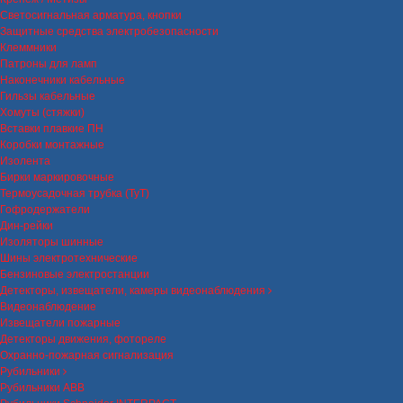
Светосигнальная арматура, кнопки
Защитные средства электробезопасности
Клеммники
Патроны для ламп
Наконечники кабельные
Гильзы кабельные
Хомуты (стяжки)
Вставки плавкие ПН
Коробки монтажные
Изолента
Бирки маркировочные
Термоусадочная трубка (ТуТ)
Гофродержатели
Дин-рейки
Изоляторы шинные
Шины электротехнические
Бензиновые электростанции
Детекторы, извещатели, камеры видеонаблюдения
Видеонаблюдение
Извещатели пожарные
Детекторы движения, фотореле
Охранно-пожарная сигнализация
Рубильники
Рубильники ABB