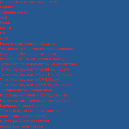
Сенсорные выключатели и розетки
Legrand
Schneider Electric
ABB
Simon
Lezard
IEK
GIRA
Розетки и выключатели наружние
Умный дом, пульты управления освещением
Домофоны, беспроводные звонки
Ретро розетки , выключатели и провода
Теплый пол, терморегуляторы, обогреватели
Теплый пол под плитку SouthHeat (Корея)
Теплый пол под плитку NanoThermal (Корея)
Теплый пол под плитку DEVI (Дания)
Теплый пол под плитку ENSTO (Финляндия)
Терморегуляторы теплого пола
Инфракрасный теплый пол под ламинат
Нагревательный кабель для теплого пола
Карбоновый теплый пол
Тепловые пушки / тепловентиляторы
Конвекторы ( обогреватели )
Инфракрасные обогреватели
Аксессуары теплых полов