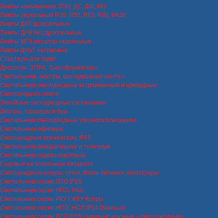
Лампы накаливания ЛОН, ДС, ДШ, МО
Лампы зеркальные R39, R50, R63, R80, ИКЗК
Лампы ДРЛ дроссельные
Лампы ДРВ без дроссельные
Лампы МГЛ металло-галогенные
Лампы ДНаТ натриевые
Стартеры для ламп
Дроссели, ЭПРА, Трансформаторы
Светильники, люстры, светодиодная лента
Светильники светодиодные встраиваемые и накладные
Светодиодная лента
Линейные светодиодные светильники
Люстры, торшеры и бра
Светильники светодиодные уличного освещения
Светильники офисные
Светодиодные прожекторы IP65
Светильники декоративные и точечные
Светильники садово-парковые
Садовые на солнечных батареях
Светодиодные шнуры, сетки, блоки питания, аксессуары
Светильники серии ЛПО IP20
Светильники серии НПО, НББ
Светильники серии РКУ / ЖКУ Кобры
Светильники серии НПП, НСП IP54 (Банные)
Светильники серии ЛСП IP65 (люминисцентные + светодиодные)