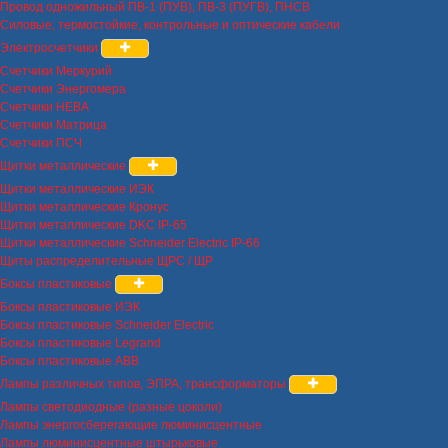
Провод одножильный ПВ-1 (ПУВ), ПВ-3 (ПУГВ), ПНСВ
Силовые, термостойкие, контрольные и оптические кабели
Электросчетчики
Счетчики Меркурий
Счетчики Энергомера
Счетчики НЕВА
Счетчики Матрица
Счетчики ПСЧ
Щитки металлические
Щитки металлические ИЭК
Щитки металлические Кронус
Щитки металлические DKC IP-65
Щитки металлические Schneider Electric IP-66
Щиты распределительные ЩРС / ЩР
Боксы пластиковые
Боксы пластиковые ИЭК
Боксы пластиковые Schneider Electric
Боксы пластиковые Legrand
Боксы пластиковые ABB
Лампы различных типов, ЭПРА, трансформаторы
Лампы светодиодные (разные цоколи)
Лампы энергосберегающие люминисцентные
Лампы люминисцентные штырьковые