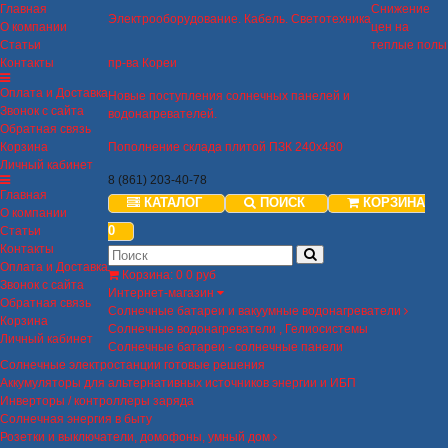
Главная
Снижение
Электрооборудование. Кабель. Светотехника
О компании
цен на
Статьи
теплые полы
Контакты
пр-ва Кореи
Оплата и Доставка
Новые поступления солнечных панелей и
Звонок с сайта
водонагревателей.
Обратная связь
Корзина
Пополнение склада плитой ПЗК 240х480
Личный кабинет
8 (861) 203-40-78
Главная
КАТАЛОГ
ПОИСК
КОРЗИНА
О компании
0
Статьи
Контакты
Оплата и Доставка
Корзина
:
0
0 руб
Звонок с сайта
Интернет-магазин
Обратная связь
Солнечные батареи и вакуумные водонагреватели
Корзина
Солнечные водонагреватели , Гелиосистемы
Личный кабинет
Солнечные батареи - солнечные панели
Солнечные электростанции готовые решения
Аккумуляторы для альтернативных источников энергии и ИБП
Инверторы / контроллеры заряда
Солнечная энергия в быту
Розетки и выключатели, домофоны, умный дом