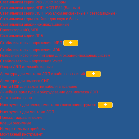
Светильники серии РКУ / ЖКУ Кобры
Светильники серии НПП, НСП IP54 (Банные)
Светильники серии ЛСП IP65 (люминисцентные + светодиодные)
Светильники термостойкие для саун и бань
Светильники аварийно-эвакуационные
Прожекторы ИО, МГЛ
Светильники серии ЛПБ
Стабилизаторы напряжения , ИБП
Стабилизаторы напряжения ИЭК
Резервные источники питания для охранно-пожарных систем
Стабилизаторы напряжения Volter
Опоры ЛЭП железобетонные
Арматура для монтажа ЛЭП и кабельных линий
Арматура для подвеса СИП
Плита ПЗК для закрытия кабеля в траншее
Линейная арматура и оборудование для монтажа ЛЭП
Лента сигнальная
Инструмент для электромонтажа / электроинструмент
Инструмент для монтажа ЛЭП
Прессы гидравлические
Клещи обжимные
Измерительные приборы
Монтажный инструмент