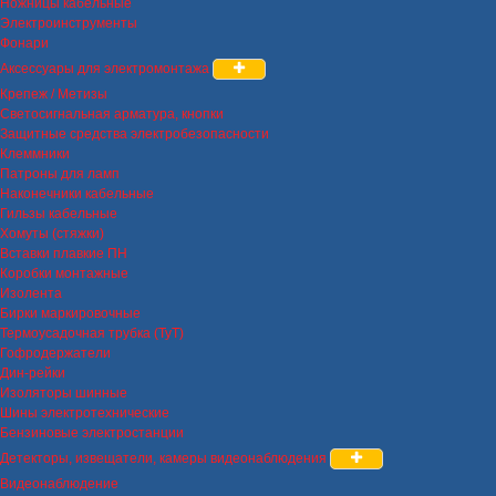
Ножницы кабельные
Электроинструменты
Фонари
Аксессуары для электромонтажа
Крепеж / Метизы
Светосигнальная арматура, кнопки
Защитные средства электробезопасности
Клеммники
Патроны для ламп
Наконечники кабельные
Гильзы кабельные
Хомуты (стяжки)
Вставки плавкие ПН
Коробки монтажные
Изолента
Бирки маркировочные
Термоусадочная трубка (ТуТ)
Гофродержатели
Дин-рейки
Изоляторы шинные
Шины электротехнические
Бензиновые электростанции
Детекторы, извещатели, камеры видеонаблюдения
Видеонаблюдение