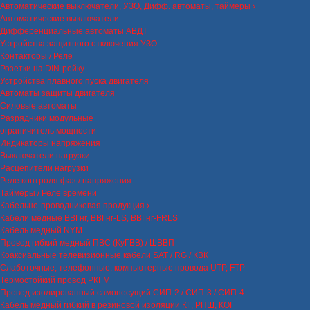
Автоматические выключатели, УЗО, Дифф. автоматы, таймеры
Автоматические выключатели
Дифференциальные автоматы АВДТ
Устройства защитного отключения УЗО
Контакторы / Реле
Розетки на DIN-рейку
Устройства плавного пуска двигателя
Автоматы защиты двигателя
Силовые автоматы
Разрядники модульные
ограничитель мощности
Индикаторы напряжения
Выключатели нагрузки
Расцепители нагрузки
Реле контроля фаз / напряжения
Таймеры / Реле времени
Кабельно-проводниковая продукция
Кабели медные ВВГнг, ВВГнг-LS, ВВГнг-FRLS
Кабель медный NYM
Провод гибкий медный ПВС (КуГВВ) / ШВВП
Коаксиальные телевизионные кабели SAT / RG / КВК
Слаботочные, телефонные, компьютерные провода UTP, FTP
Термостойкий провод РКГМ
Провод изолированный самонесущий СИП-2 / СИП-3 / СИП-4
Кабель медный гибкий в резиновой изоляции КГ, РПШ, КОГ