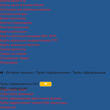
Кабель-канал ИЭК
Кабель-канал Schneider Electric
Аксессуары для кабельных каналов
Силовые разъемы
Вилка переносная
Розетка стационарная
Розетка переносная
Муфты кабельные
Муфты кабельные концевые КВТп, КНТп
Муфты кабельные соединительные СТП
Муфты кабельные Raychem
Электродвигатели
Товары на главной
Популярные товары
Распродажа
Интернет-магазин
Трубы гофрированные
Трубы гофрированные
Трубы гофрированные DKC
DKC
колодец ккс
Гофротруба серая
Гофротруба оранжевая
Труба гофрированная двухстенная красная
Труба гладкостенная / черная ПНД / аксессуары
колодец ккс