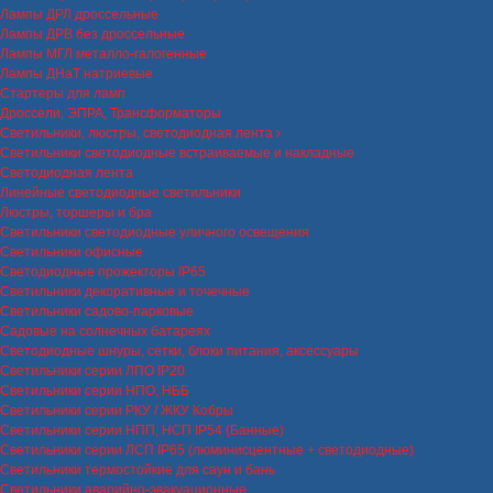
Лампы ДРЛ дроссельные
Лампы ДРВ без дроссельные
Лампы МГЛ металло-галогенные
Лампы ДНаТ натриевые
Стартеры для ламп
Дроссели, ЭПРА, Трансформаторы
Светильники, люстры, светодиодная лента
Светильники светодиодные встраиваемые и накладные
Светодиодная лента
Линейные светодиодные светильники
Люстры, торшеры и бра
Светильники светодиодные уличного освещения
Светильники офисные
Светодиодные прожекторы IP65
Светильники декоративные и точечные
Светильники садово-парковые
Садовые на солнечных батареях
Светодиодные шнуры, сетки, блоки питания, аксессуары
Светильники серии ЛПО IP20
Светильники серии НПО, НББ
Светильники серии РКУ / ЖКУ Кобры
Светильники серии НПП, НСП IP54 (Банные)
Светильники серии ЛСП IP65 (люминисцентные + светодиодные)
Светильники термостойкие для саун и бань
Светильники аварийно-эвакуационные