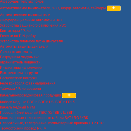
Аксессуары теплых полов
Автоматические выключатели, УЗО, Дифф. автоматы, таймеры
Автоматические выключатели
Дифференциальные автоматы АВДТ
Устройства защитного отключения УЗО
Контакторы / Реле
Розетки на DIN-рейку
Устройства плавного пуска двигателя
Автоматы защиты двигателя
Силовые автоматы
Разрядники модульные
ограничитель мощности
Индикаторы напряжения
Выключатели нагрузки
Расцепители нагрузки
Реле контроля фаз / напряжения
Таймеры / Реле времени
Кабельно-проводниковая продукция
Кабели медные ВВГнг, ВВГнг-LS, ВВГнг-FRLS
Кабель медный NYM
Провод гибкий медный ПВС (КуГВВ) / ШВВП
Коаксиальные телевизионные кабели SAT / RG / КВК
Слаботочные, телефонные, компьютерные провода UTP, FTP
Термостойкий провод РКГМ