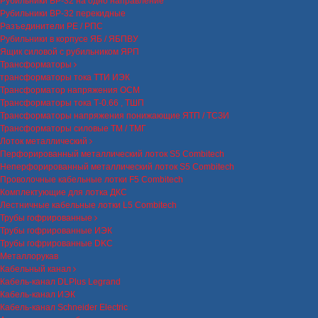
Рубильники ВР-32 на одно направление
Рубильники ВР-32 перекидные
Разъединители РЕ / РПС
Рубильники в корпусе ЯБ / ЯБПВУ
Ящик силовой с рубильником ЯРП
Трансформаторы
трансформаторы тока ТТИ ИЭК
Трансформатор напряжения ОСМ
Трансформаторы тока Т-0.66 , ТШП
Трансформаторы напряжения понижающие ЯТП / ТСЗИ
Трансформаторы силовые ТМ / ТМГ
Лоток металлический
Перфорированный металлический лоток S5 Combitech
Неперфорированный металлический лоток S5 Combitech
Проволочные кабельные лотки F5 Combitech
Комплектующие для лотка ДКС
Лестничные кабельные лотки L5 Combitech
Трубы гофрированные
Трубы гофрированные ИЭК
Трубы гофрированные DKC
Металлорукав
Кабельный канал
Кабель-канал DLPlus Legrand
Кабель-канал ИЭК
Кабель-канал Schneider Electric