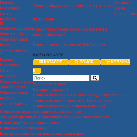
Главная
Снижение
Электрооборудование. Кабель. Светотехника
О компании
цен на
Статьи
теплые полы
Контакты
пр-ва Кореи
Оплата и Доставка
Новые поступления солнечных панелей и
Звонок с сайта
водонагревателей.
Обратная связь
Корзина
Пополнение склада плитой ПЗК 240х480
Личный кабинет
8 (861) 203-40-78
Главная
КАТАЛОГ
ПОИСК
КОРЗИНА
О компании
0
Статьи
Контакты
Оплата и Доставка
Корзина
:
0
0 руб
Звонок с сайта
Интернет-магазин
Обратная связь
Солнечные батареи и вакуумные водонагреватели
Корзина
Солнечные водонагреватели , Гелиосистемы
Личный кабинет
Солнечные батареи - солнечные панели
Солнечные электростанции готовые решения
Аккумуляторы для альтернативных источников энергии и ИБП
Инверторы / контроллеры заряда
Солнечная энергия в быту
Розетки и выключатели, домофоны, умный дом