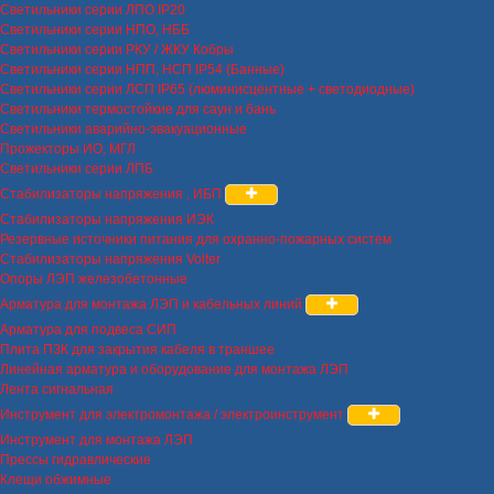
Светильники серии ЛПО IP20
Светильники серии НПО, НББ
Светильники серии РКУ / ЖКУ Кобры
Светильники серии НПП, НСП IP54 (Банные)
Светильники серии ЛСП IP65 (люминисцентные + светодиодные)
Светильники термостойкие для саун и бань
Светильники аварийно-эвакуационные
Прожекторы ИО, МГЛ
Светильники серии ЛПБ
Стабилизаторы напряжения , ИБП
Стабилизаторы напряжения ИЭК
Резервные источники питания для охранно-пожарных систем
Стабилизаторы напряжения Volter
Опоры ЛЭП железобетонные
Арматура для монтажа ЛЭП и кабельных линий
Арматура для подвеса СИП
Плита ПЗК для закрытия кабеля в траншее
Линейная арматура и оборудование для монтажа ЛЭП
Лента сигнальная
Инструмент для электромонтажа / электроинструмент
Инструмент для монтажа ЛЭП
Прессы гидравлические
Клещи обжимные