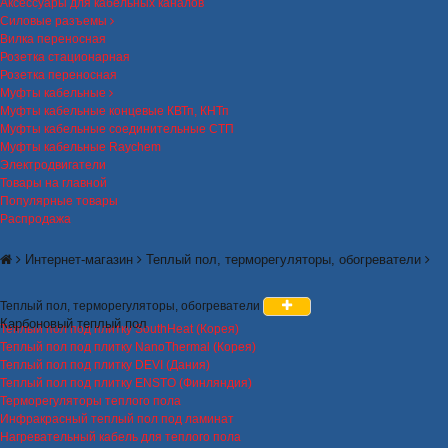
Аксессуары для кабельных каналов
Силовые разъемы
Вилка переносная
Розетка стационарная
Розетка переносная
Муфты кабельные
Муфты кабельные концевые КВТп, КНТп
Муфты кабельные соединительные СТП
Муфты кабельные Raychem
Электродвигатели
Товары на главной
Популярные товары
Распродажа
Интернет-магазин
Теплый пол, терморегуляторы, обогреватели
Теплый пол, терморегуляторы, обогреватели
Карбоновый теплый пол
Теплый пол под плитку SouthHeat (Корея)
Теплый пол под плитку NanoThermal (Корея)
Теплый пол под плитку DEVI (Дания)
Теплый пол под плитку ENSTO (Финляндия)
Терморегуляторы теплого пола
Инфракрасный теплый пол под ламинат
Нагревательный кабель для теплого пола