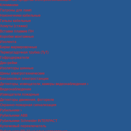
Клеммники
Патроны для ламп
Наконечники кабельные
Гильзы кабельные
Хомуты (стяжки)
Вставки плавкие ПН
Коробки монтажные
Изолента
Бирки маркировочные
Термоусадочная трубка (ТуТ)
Гофродержатели
Дин-рейки
Изоляторы шинные
Шины электротехнические
Бензиновые электростанции
Детекторы, извещатели, камеры видеонаблюдения
Видеонаблюдение
Извещатели пожарные
Детекторы движения, фотореле
Охранно-пожарная сигнализация
Рубильники
Рубильники ABB
Рубильники Schneider INTERPACT
Кулачковый переключатель