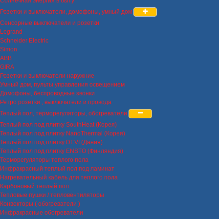
Солнечная энергия в быту
Розетки и выключатели, домофоны, умный дом
Сенсорные выключатели и розетки
Legrand
Schneider Electric
Simon
ABB
GIRA
Розетки и выключатели наружние
Умный дом, пульты управления освещением
Домофоны, беспроводные звонки
Ретро розетки , выключатели и провода
Теплый пол, терморегуляторы, обогреватели
Теплый пол под плитку SouthHeat (Корея)
Теплый пол под плитку NanoThermal (Корея)
Теплый пол под плитку DEVI (Дания)
Теплый пол под плитку ENSTO (Финляндия)
Терморегуляторы теплого пола
Инфракрасный теплый пол под ламинат
Нагревательный кабель для теплого пола
Карбоновый теплый пол
Тепловые пушки / тепловентиляторы
Конвекторы ( обогреватели )
Инфракрасные обогреватели