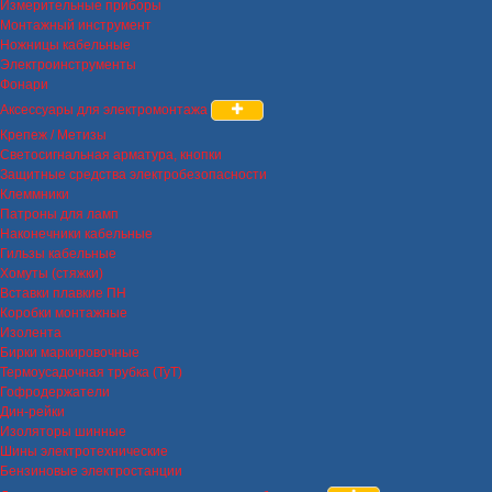
Измерительные приборы
Монтажный инструмент
Ножницы кабельные
Электроинструменты
Фонари
Аксессуары для электромонтажа
Крепеж / Метизы
Светосигнальная арматура, кнопки
Защитные средства электробезопасности
Клеммники
Патроны для ламп
Наконечники кабельные
Гильзы кабельные
Хомуты (стяжки)
Вставки плавкие ПН
Коробки монтажные
Изолента
Бирки маркировочные
Термоусадочная трубка (ТуТ)
Гофродержатели
Дин-рейки
Изоляторы шинные
Шины электротехнические
Бензиновые электростанции