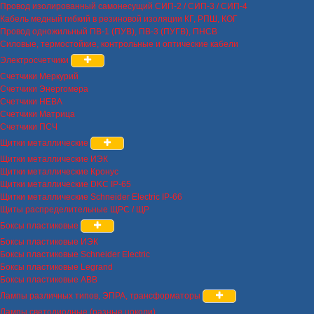
Провод изолированный самонесущий СИП-2 / СИП-3 / СИП-4
Кабель медный гибкий в резиновой изоляции КГ, РПШ, КОГ
Провод одножильный ПВ-1 (ПУВ), ПВ-3 (ПУГВ), ПНСВ
Силовые, термостойкие, контрольные и оптические кабели
Электросчетчики
Счетчики Меркурий
Счетчики Энергомера
Счетчики НЕВА
Счетчики Матрица
Счетчики ПСЧ
Щитки металлические
Щитки металлические ИЭК
Щитки металлические Кронус
Щитки металлические DKC IP-65
Щитки металлические Schneider Electric IP-66
Щиты распределительные ЩРС / ЩР
Боксы пластиковые
Боксы пластиковые ИЭК
Боксы пластиковые Schneider Electric
Боксы пластиковые Legrand
Боксы пластиковые ABB
Лампы различных типов, ЭПРА, трансформаторы
Лампы светодиодные (разные цоколи)