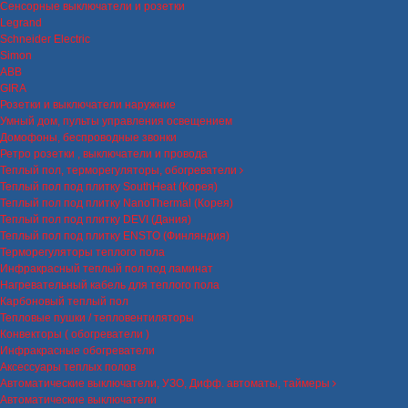
Сенсорные выключатели и розетки
Legrand
Schneider Electric
Simon
ABB
GIRA
Розетки и выключатели наружние
Умный дом, пульты управления освещением
Домофоны, беспроводные звонки
Ретро розетки , выключатели и провода
Теплый пол, терморегуляторы, обогреватели
Теплый пол под плитку SouthHeat (Корея)
Теплый пол под плитку NanoThermal (Корея)
Теплый пол под плитку DEVI (Дания)
Теплый пол под плитку ENSTO (Финляндия)
Терморегуляторы теплого пола
Инфракрасный теплый пол под ламинат
Нагревательный кабель для теплого пола
Карбоновый теплый пол
Тепловые пушки / тепловентиляторы
Конвекторы ( обогреватели )
Инфракрасные обогреватели
Аксессуары теплых полов
Автоматические выключатели, УЗО, Дифф. автоматы, таймеры
Автоматические выключатели