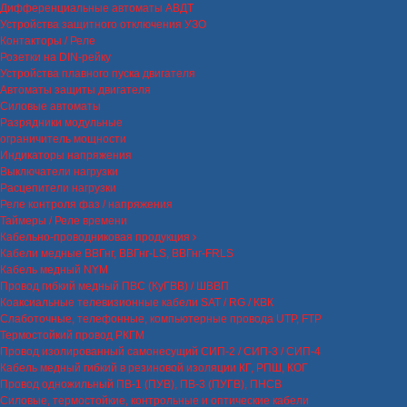
Дифференциальные автоматы АВДТ
Устройства защитного отключения УЗО
Контакторы / Реле
Розетки на DIN-рейку
Устройства плавного пуска двигателя
Автоматы защиты двигателя
Силовые автоматы
Разрядники модульные
ограничитель мощности
Индикаторы напряжения
Выключатели нагрузки
Расцепители нагрузки
Реле контроля фаз / напряжения
Таймеры / Реле времени
Кабельно-проводниковая продукция
Кабели медные ВВГнг, ВВГнг-LS, ВВГнг-FRLS
Кабель медный NYM
Провод гибкий медный ПВС (КуГВВ) / ШВВП
Коаксиальные телевизионные кабели SAT / RG / КВК
Слаботочные, телефонные, компьютерные провода UTP, FTP
Термостойкий провод РКГМ
Провод изолированный самонесущий СИП-2 / СИП-3 / СИП-4
Кабель медный гибкий в резиновой изоляции КГ, РПШ, КОГ
Провод одножильный ПВ-1 (ПУВ), ПВ-3 (ПУГВ), ПНСВ
Силовые, термостойкие, контрольные и оптические кабели