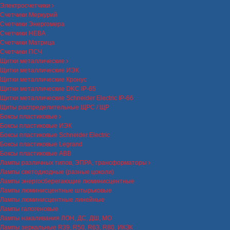
Электросчетчики
Счетчики Меркурий
Счетчики Энергомера
Счетчики НЕВА
Счетчики Матрица
Счетчики ПСЧ
Щитки металлические
Щитки металлические ИЭК
Щитки металлические Кронус
Щитки металлические DKC IP-65
Щитки металлические Schneider Electric IP-66
Щиты распределительные ЩРС / ЩР
Боксы пластиковые
Боксы пластиковые ИЭК
Боксы пластиковые Schneider Electric
Боксы пластиковые Legrand
Боксы пластиковые ABB
Лампы различных типов, ЭПРА, трансформаторы
Лампы светодиодные (разные цоколи)
Лампы энергосберегающие люминисцентные
Лампы люминисцентные штырьковые
Лампы люминисцентные линейные
Лампы галогеновые
Лампы накаливания ЛОН, ДС, ДШ, МО
Лампы зеркальные R39, R50, R63, R80, ИКЗК