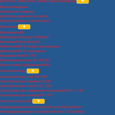
Детекторы, извещатели, камеры видеонаблюдения
Видеонаблюдение
Извещатели пожарные
Детекторы движения, фотореле
Охранно-пожарная сигнализация
Рубильники
Рубильники ABB
Рубильники Schneider INTERPACT
Кулачковый переключатель
Рубильники ВР-32 на одно направление
Рубильники ВР-32 перекидные
Разъединители РЕ / РПС
Рубильники в корпусе ЯБ / ЯБПВУ
Ящик силовой с рубильником ЯРП
Трансформаторы
трансформаторы тока ТТИ ИЭК
Трансформатор напряжения ОСМ
Трансформаторы тока Т-0.66 , ТШП
Трансформаторы напряжения понижающие ЯТП / ТСЗИ
Трансформаторы силовые ТМ / ТМГ
Лоток металлический
Перфорированный металлический лоток S5 Combitech
Неперфорированный металлический лоток S5 Combitech