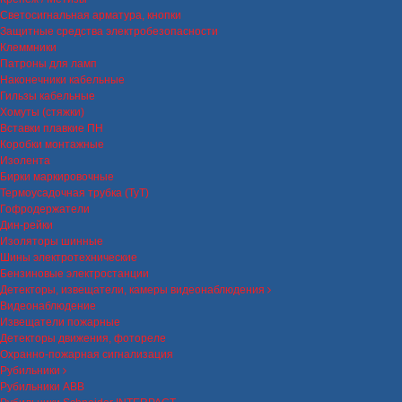
Светосигнальная арматура, кнопки
Защитные средства электробезопасности
Клеммники
Патроны для ламп
Наконечники кабельные
Гильзы кабельные
Хомуты (стяжки)
Вставки плавкие ПН
Коробки монтажные
Изолента
Бирки маркировочные
Термоусадочная трубка (ТуТ)
Гофродержатели
Дин-рейки
Изоляторы шинные
Шины электротехнические
Бензиновые электростанции
Детекторы, извещатели, камеры видеонаблюдения
Видеонаблюдение
Извещатели пожарные
Детекторы движения, фотореле
Охранно-пожарная сигнализация
Рубильники
Рубильники ABB