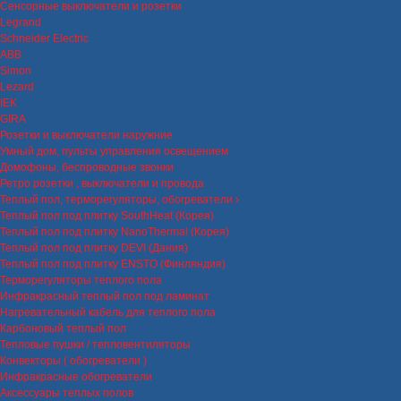
Сенсорные выключатели и розетки
Legrand
Schneider Electric
ABB
Simon
Lezard
IEK
GIRA
Розетки и выключатели наружние
Умный дом, пульты управления освещением
Домофоны, беспроводные звонки
Ретро розетки , выключатели и провода
Теплый пол, терморегуляторы, обогреватели
Теплый пол под плитку SouthHeat (Корея)
Теплый пол под плитку NanoThermal (Корея)
Теплый пол под плитку DEVI (Дания)
Теплый пол под плитку ENSTO (Финляндия)
Терморегуляторы теплого пола
Инфракрасный теплый пол под ламинат
Нагревательный кабель для теплого пола
Карбоновый теплый пол
Тепловые пушки / тепловентиляторы
Конвекторы ( обогреватели )
Инфракрасные обогреватели
Аксессуары теплых полов