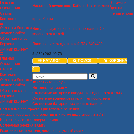
Главная
Снижение
Электрооборудование. Кабель. Светотехника
О компании
цен на
Статьи
теплые полы
Контакты
пр-ва Кореи
Оплата и Доставка
Новые поступления солнечных панелей и
Звонок с сайта
водонагревателей.
Обратная связь
Корзина
Пополнение склада плитой ПЗК 240х480
Личный кабинет
8 (861) 203-40-78
Главная
КАТАЛОГ
ПОИСК
КОРЗИНА
О компании
0
Статьи
Контакты
Оплата и Доставка
Корзина
:
0
0 руб
Звонок с сайта
Интернет-магазин
Обратная связь
Солнечные батареи и вакуумные водонагреватели
Корзина
Солнечные водонагреватели , Гелиосистемы
Личный кабинет
Солнечные батареи - солнечные панели
Солнечные электростанции готовые решения
Аккумуляторы для альтернативных источников энергии и ИБП
Инверторы / контроллеры заряда
Солнечная энергия в быту
Розетки и выключатели, домофоны, умный дом