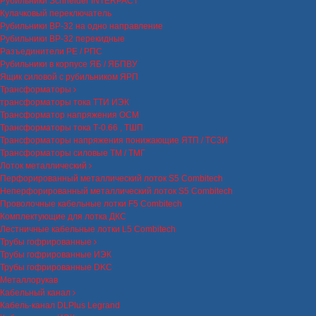
Рубильники Schneider INTERPACT
Кулачковый переключатель
Рубильники ВР-32 на одно направление
Рубильники ВР-32 перекидные
Разъединители РЕ / РПС
Рубильники в корпусе ЯБ / ЯБПВУ
Ящик силовой с рубильником ЯРП
Трансформаторы
трансформаторы тока ТТИ ИЭК
Трансформатор напряжения ОСМ
Трансформаторы тока Т-0.66 , ТШП
Трансформаторы напряжения понижающие ЯТП / ТСЗИ
Трансформаторы силовые ТМ / ТМГ
Лоток металлический
Перфорированный металлический лоток S5 Combitech
Неперфорированный металлический лоток S5 Combitech
Проволочные кабельные лотки F5 Combitech
Комплектующие для лотка ДКС
Лестничные кабельные лотки L5 Combitech
Трубы гофрированные
Трубы гофрированные ИЭК
Трубы гофрированные DKC
Металлорукав
Кабельный канал
Кабель-канал DLPlus Legrand