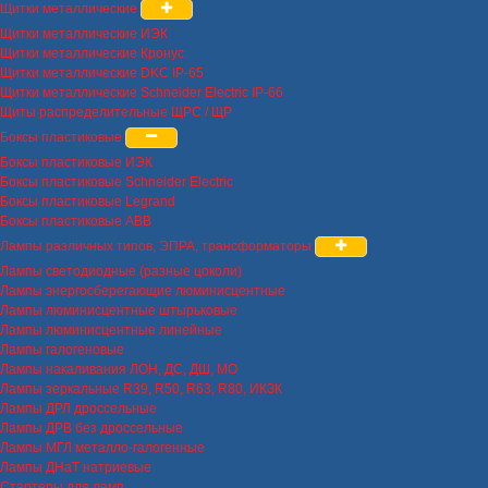
Щитки металлические
Щитки металлические ИЭК
Щитки металлические Кронус
Щитки металлические DKC IP-65
Щитки металлические Schneider Electric IP-66
Щиты распределительные ЩРС / ЩР
Боксы пластиковые
Боксы пластиковые ИЭК
Боксы пластиковые Schneider Electric
Боксы пластиковые Legrand
Боксы пластиковые ABB
Лампы различных типов, ЭПРА, трансформаторы
Лампы светодиодные (разные цоколи)
Лампы энергосберегающие люминисцентные
Лампы люминисцентные штырьковые
Лампы люминисцентные линейные
Лампы галогеновые
Лампы накаливания ЛОН, ДС, ДШ, МО
Лампы зеркальные R39, R50, R63, R80, ИКЗК
Лампы ДРЛ дроссельные
Лампы ДРВ без дроссельные
Лампы МГЛ металло-галогенные
Лампы ДНаТ натриевые
Стартеры для ламп