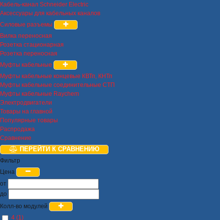
Кабель-канал Schneider Electric
Аксессуары для кабельных каналов
Силовые разъемы
Вилка переносная
Розетка стационарная
Розетка переносная
Муфты кабельные
Муфты кабельные концевые КВТп, КНТп
Муфты кабельные соединительные СТП
Муфты кабельные Raychem
Электродвигатели
Товары на главной
Популярные товары
Распродажа
Сравнение
ПЕРЕЙТИ К СРАВНЕНИЮ
Фильтр
Цена
от
до
Колл-во модулей
4 (1)