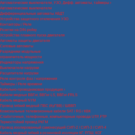
Автоматические выключатели, УЗО, Дифф. автоматы, таймеры
Автоматические выключатели
Дифференциальные автоматы АВДТ
Устройства защитного отключения УЗО
Контакторы / Реле
Розетки на DIN-рейку
Устройства плавного пуска двигателя
Автоматы защиты двигателя
Силовые автоматы
Разрядники модульные
ограничитель мощности
Индикаторы напряжения
Выключатели нагрузки
Расцепители нагрузки
Реле контроля фаз / напряжения
Таймеры / Реле времени
Кабельно-проводниковая продукция
Кабели медные ВВГнг, ВВГнг-LS, ВВГнг-FRLS
Кабель медный NYM
Провод гибкий медный ПВС (КуГВВ) / ШВВП
Коаксиальные телевизионные кабели SAT / RG / КВК
Слаботочные, телефонные, компьютерные провода UTP, FTP
Термостойкий провод РКГМ
Провод изолированный самонесущий СИП-2 / СИП-3 / СИП-4
Кабель медный гибкий в резиновой изоляции КГ, РПШ, КОГ