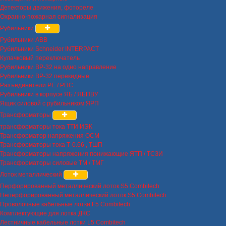
Детекторы движения, фотореле
Охранно-пожарная сигнализация
Рубильники
Рубильники ABB
Рубильники Schneider INTERPACT
Кулачковый переключатель
Рубильники ВР-32 на одно направление
Рубильники ВР-32 перекидные
Разъединители РЕ / РПС
Рубильники в корпусе ЯБ / ЯБПВУ
Ящик силовой с рубильником ЯРП
Трансформаторы
трансформаторы тока ТТИ ИЭК
Трансформатор напряжения ОСМ
Трансформаторы тока Т-0.66 , ТШП
Трансформаторы напряжения понижающие ЯТП / ТСЗИ
Трансформаторы силовые ТМ / ТМГ
Лоток металлический
Перфорированный металлический лоток S5 Combitech
Неперфорированный металлический лоток S5 Combitech
Проволочные кабельные лотки F5 Combitech
Комплектующие для лотка ДКС
Лестничные кабельные лотки L5 Combitech