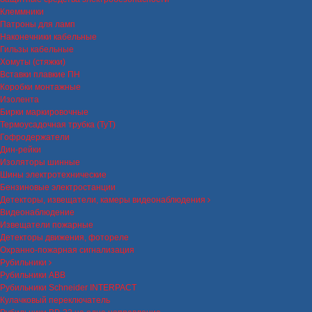
Клеммники
Патроны для ламп
Наконечники кабельные
Гильзы кабельные
Хомуты (стяжки)
Вставки плавкие ПН
Коробки монтажные
Изолента
Бирки маркировочные
Термоусадочная трубка (ТуТ)
Гофродержатели
Дин-рейки
Изоляторы шинные
Шины электротехнические
Бензиновые электростанции
Детекторы, извещатели, камеры видеонаблюдения
Видеонаблюдение
Извещатели пожарные
Детекторы движения, фотореле
Охранно-пожарная сигнализация
Рубильники
Рубильники ABB
Рубильники Schneider INTERPACT
Кулачковый переключатель