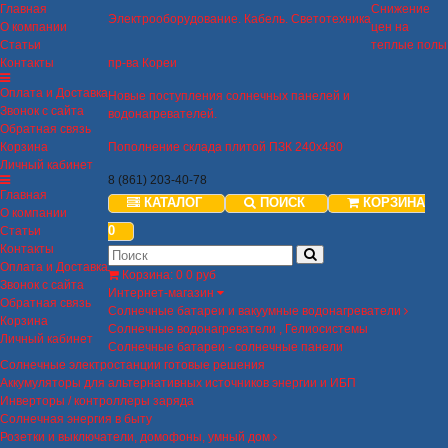
Главная
Снижение
Электрооборудование. Кабель. Светотехника
О компании
цен на
Статьи
теплые полы
Контакты
пр-ва Кореи
Оплата и Доставка
Новые поступления солнечных панелей и
Звонок с сайта
водонагревателей.
Обратная связь
Корзина
Пополнение склада плитой ПЗК 240х480
Личный кабинет
8 (861) 203-40-78
Главная
КАТАЛОГ
ПОИСК
КОРЗИНА
О компании
0
Статьи
Контакты
Оплата и Доставка
Корзина
:
0
0 руб
Звонок с сайта
Интернет-магазин
Обратная связь
Солнечные батареи и вакуумные водонагреватели
Корзина
Солнечные водонагреватели , Гелиосистемы
Личный кабинет
Солнечные батареи - солнечные панели
Солнечные электростанции готовые решения
Аккумуляторы для альтернативных источников энергии и ИБП
Инверторы / контроллеры заряда
Солнечная энергия в быту
Розетки и выключатели, домофоны, умный дом