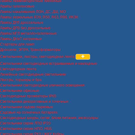
Лампы люминисцентные линейные
Лампы галогеновые
Лампы накаливания ЛОН, ДС, ДШ, МО
Лампы зеркальные R39, R50, R63, R80, ИКЗК
Лампы ДРЛ дроссельные
Лампы ДРВ без дроссельные
Лампы МГЛ металло-галогенные
Лампы ДНаТ натриевые
Стартеры для ламп
Дроссели, ЭПРА, Трансформаторы
Светильники, люстры, светодиодная лента
Светильники светодиодные встраиваемые и накладные
Светодиодная лента
Линейные светодиодные светильники
Люстры, торшеры и бра
Светильники светодиодные уличного освещения
Светильники офисные
Светодиодные прожекторы IP65
Светильники декоративные и точечные
Светильники садово-парковые
Садовые на солнечных батареях
Светодиодные шнуры, сетки, блоки питания, аксессуары
Светильники серии ЛПО IP20
Светильники серии НПО, НББ
Светильники серии РКУ / ЖКУ Кобры