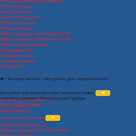
Аксессуары для кабельных каналов
Силовые разъемы
Вилка переносная
Розетка стационарная
Розетка переносная
Муфты кабельные
Муфты кабельные концевые КВТп, КНТп
Муфты кабельные соединительные СТП
Муфты кабельные Raychem
Электродвигатели
Товары на главной
Популярные товары
Распродажа
Интернет-магазин
Инструмент для электромонтажа /
Инструмент для электромонтажа / электроинструмент
электроинструмент
Измерительные приборы
Инструмент для монтажа ЛЭП
Прессы гидравлические
Клещи обжимные
Измерительные приборы
Клещи токоизмерительные
Приборы измерительные Мультиметры
Отвертки-Пробники