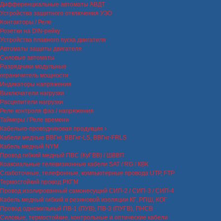
Дифференциальные автоматы АВДТ
Устройства защитного отключения УЗО
Контакторы / Реле
Розетки на DIN-рейку
Устройства плавного пуска двигателя
Автоматы защиты двигателя
Силовые автоматы
Разрядники модульные
ограничитель мощности
Индикаторы напряжения
Выключатели нагрузки
Расцепители нагрузки
Реле контроля фаз / напряжения
Таймеры / Реле времени
Кабельно-проводниковая продукция
Кабели медные ВВГнг, ВВГнг-LS, ВВГнг-FRLS
Кабель медный NYM
Провод гибкий медный ПВС (КуГВВ) / ШВВП
Коаксиальные телевизионные кабели SAT / RG / КВК
Слаботочные, телефонные, компьютерные провода UTP, FTP
Термостойкий провод РКГМ
Провод изолированный самонесущий СИП-2 / СИП-3 / СИП-4
Кабель медный гибкий в резиновой изоляции КГ, РПШ, КОГ
Провод одножильный ПВ-1 (ПУВ), ПВ-3 (ПУГВ), ПНСВ
Силовые, термостойкие, контрольные и оптические кабели