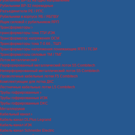
Рубильники ВР-32 на одно направление
Рубильники ВР-32 перекидные
Разъединители РЕ / РПС
Рубильники в корпусе ЯБ / ЯБПВУ
Ящик силовой с рубильником ЯРП
Трансформаторы
трансформаторы тока ТТИ ИЭК
Трансформатор напряжения ОСМ
Трансформаторы тока Т-0.66 , ТШП
Трансформаторы напряжения понижающие ЯТП / ТСЗИ
Трансформаторы силовые ТМ / ТМГ
Лоток металлический
Перфорированный металлический лоток S5 Combitech
Неперфорированный металлический лоток S5 Combitech
Проволочные кабельные лотки F5 Combitech
Комплектующие для лотка ДКС
Лестничные кабельные лотки L5 Combitech
Трубы гофрированные
Трубы гофрированные ИЭК
Трубы гофрированные DKC
Металлорукав
Кабельный канал
Кабель-канал DLPlus Legrand
Кабель-канал ИЭК
Кабель-канал Schneider Electric