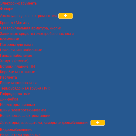
Электроинструменты
Фонари
Аксессуары для электромонтажа
Крепеж / Метизы
Светосигнальная арматура, кнопки
Защитные средства электробезопасности
Клеммники
Патроны для ламп
Наконечники кабельные
Гильзы кабельные
Хомуты (стяжки)
Вставки плавкие ПН
Коробки монтажные
Изолента
Бирки маркировочные
Термоусадочная трубка (ТуТ)
Гофродержатели
Дин-рейки
Изоляторы шинные
Шины электротехнические
Бензиновые электростанции
Детекторы, извещатели, камеры видеонаблюдения
Видеонаблюдение
Извещатели пожарные