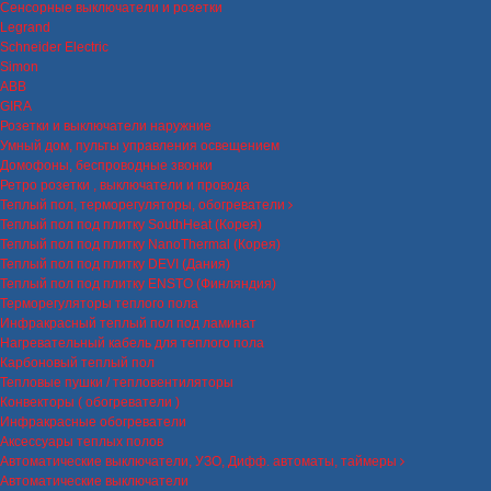
Сенсорные выключатели и розетки
Legrand
Schneider Electric
Simon
ABB
GIRA
Розетки и выключатели наружние
Умный дом, пульты управления освещением
Домофоны, беспроводные звонки
Ретро розетки , выключатели и провода
Теплый пол, терморегуляторы, обогреватели
Теплый пол под плитку SouthHeat (Корея)
Теплый пол под плитку NanoThermal (Корея)
Теплый пол под плитку DEVI (Дания)
Теплый пол под плитку ENSTO (Финляндия)
Терморегуляторы теплого пола
Инфракрасный теплый пол под ламинат
Нагревательный кабель для теплого пола
Карбоновый теплый пол
Тепловые пушки / тепловентиляторы
Конвекторы ( обогреватели )
Инфракрасные обогреватели
Аксессуары теплых полов
Автоматические выключатели, УЗО, Дифф. автоматы, таймеры
Автоматические выключатели