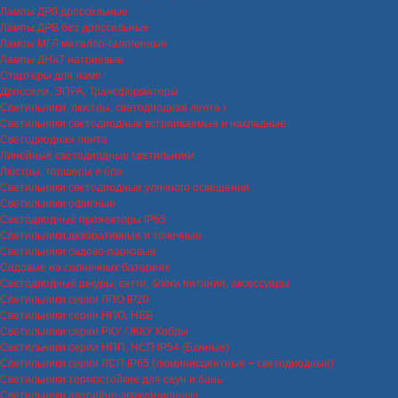
Лампы ДРЛ дроссельные
Лампы ДРВ без дроссельные
Лампы МГЛ металло-галогенные
Лампы ДНаТ натриевые
Стартеры для ламп
Дроссели, ЭПРА, Трансформаторы
Светильники, люстры, светодиодная лента
Светильники светодиодные встраиваемые и накладные
Светодиодная лента
Линейные светодиодные светильники
Люстры, торшеры и бра
Светильники светодиодные уличного освещения
Светильники офисные
Светодиодные прожекторы IP65
Светильники декоративные и точечные
Светильники садово-парковые
Садовые на солнечных батареях
Светодиодные шнуры, сетки, блоки питания, аксессуары
Светильники серии ЛПО IP20
Светильники серии НПО, НББ
Светильники серии РКУ / ЖКУ Кобры
Светильники серии НПП, НСП IP54 (Банные)
Светильники серии ЛСП IP65 (люминисцентные + светодиодные)
Светильники термостойкие для саун и бань
Светильники аварийно-эвакуационные