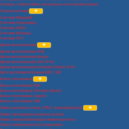
Силовые, термостойкие, контрольные и оптические кабели
Электросчетчики
Счетчики Меркурий
Счетчики Энергомера
Счетчики НЕВА
Счетчики Матрица
Счетчики ПСЧ
Щитки металлические
Щитки металлические ИЭК
Щитки металлические Кронус
Щитки металлические DKC IP-65
Щитки металлические Schneider Electric IP-66
Щиты распределительные ЩРС / ЩР
Боксы пластиковые
Боксы пластиковые ИЭК
Боксы пластиковые Schneider Electric
Боксы пластиковые Legrand
Боксы пластиковые ABB
Лампы различных типов, ЭПРА, трансформаторы
Лампы светодиодные (разные цоколи)
Лампы энергосберегающие люминисцентные
Лампы люминисцентные штырьковые