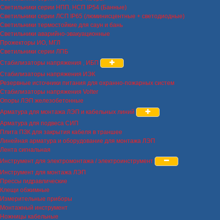
Светильники серии НПП, НСП IP54 (Банные)
Светильники серии ЛСП IP65 (люминисцентные + светодиодные)
Светильники термостойкие для саун и бань
Светильники аварийно-эвакуационные
Прожекторы ИО, МГЛ
Светильники серии ЛПБ
Стабилизаторы напряжения , ИБП
Стабилизаторы напряжения ИЭК
Резервные источники питания для охранно-пожарных систем
Стабилизаторы напряжения Volter
Опоры ЛЭП железобетонные
Арматура для монтажа ЛЭП и кабельных линий
Арматура для подвеса СИП
Плита ПЗК для закрытия кабеля в траншее
Линейная арматура и оборудование для монтажа ЛЭП
Лента сигнальная
Инструмент для электромонтажа / электроинструмент
Инструмент для монтажа ЛЭП
Прессы гидравлические
Клещи обжимные
Измерительные приборы
Монтажный инструмент
Ножницы кабельные