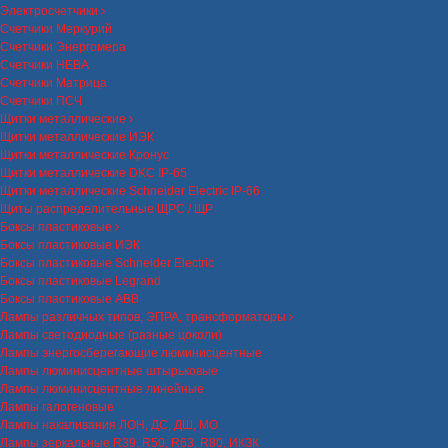
Электросчетчики
Счетчики Меркурий
Счетчики Энергомера
Счетчики НЕВА
Счетчики Матрица
Счетчики ПСЧ
Щитки металлические
Щитки металлические ИЭК
Щитки металлические Кронус
Щитки металлические DKC IP-65
Щитки металлические Schneider Electric IP-66
Щиты распределительные ЩРС / ЩР
Боксы пластиковые
Боксы пластиковые ИЭК
Боксы пластиковые Schneider Electric
Боксы пластиковые Legrand
Боксы пластиковые ABB
Лампы различных типов, ЭПРА, трансформаторы
Лампы светодиодные (разные цоколи)
Лампы энергосберегающие люминисцентные
Лампы люминисцентные штырьковые
Лампы люминисцентные линейные
Лампы галогеновые
Лампы накаливания ЛОН, ДС, ДШ, МО
Лампы зеркальные R39, R50, R63, R80, ИКЗК