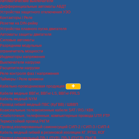
Автоматические выключатели
Дифференциальные автоматы АВДТ
Устройства защитного отключения УЗО
Контакторы / Реле
Розетки на DIN-рейку
Устройства плавного пуска двигателя
Автоматы защиты двигателя
Силовые автоматы
Разрядники модульные
ограничитель мощности
Индикаторы напряжения
Выключатели нагрузки
Расцепители нагрузки
Реле контроля фаз / напряжения
Таймеры / Реле времени
Кабельно-проводниковая продукция
Кабели медные ВВГнг, ВВГнг-LS, ВВГнг-FRLS
Кабель медный NYM
Провод гибкий медный ПВС (КуГВВ) / ШВВП
Коаксиальные телевизионные кабели SAT / RG / КВК
Слаботочные, телефонные, компьютерные провода UTP, FTP
Термостойкий провод РКГМ
Провод изолированный самонесущий СИП-2 / СИП-3 / СИП-4
Кабель медный гибкий в резиновой изоляции КГ, РПШ, КОГ
Провод одножильный ПВ-1 (ПУВ), ПВ-3 (ПУГВ), ПНСВ