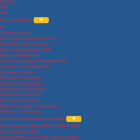
Legrand
ABB
ИЭК
Контакторы / Реле
IEK
Schneider Electric
Контактор модульный Legrand
Реле РТИ электротепловое
Контакторы модульные ABB
Розетки на DIN-рейку
Устройства плавного пуска двигателя
Автоматы защиты двигателя
Силовые автоматы
Разрядники модульные
ограничитель мощности
Индикаторы напряжения
Выключатели нагрузки
Расцепители нагрузки
Реле контроля фаз / напряжения
Таймеры / Реле времени
Кабельно-проводниковая продукция
Кабели медные ВВГнг, ВВГнг-LS, ВВГнг-FRLS
Кабель медный NYM
Провод гибкий медный ПВС (КуГВВ) / ШВВП