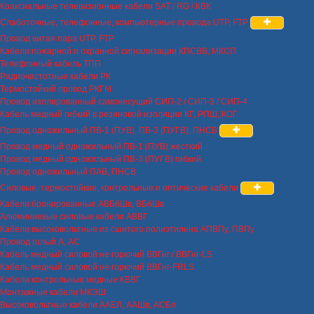
Коаксиальные телевизионные кабели SAT / RG / КВК
Слаботочные, телефонные, компьютерные провода UTP, FTP
Провод витая пара UTP, FTP
Кабели пожарной и охранной сигнализации КПСВВ, МКСП
Телефонный кабель ТПП
Радиочастотные кабели РК
Термостойкий провод РКГМ
Провод изолированный самонесущий СИП-2 / СИП-3 / СИП-4
Кабель медный гибкий в резиновой изоляции КГ, РПШ, КОГ
Провод одножильный ПВ-1 (ПУВ), ПВ-3 (ПУГВ), ПНСВ
Провод медный одножильный ПВ-1 (ПУВ) жесткий
Провод медный одножильный ПВ-3 (ПУГВ) гибкий
Провод одножильный ПАВ, ПНСВ
Силовые, термостойкие, контрольные и оптические кабели
Кабели бронированные АВБбШв, ВБбШв
Алюминиевые силовые кабели АВВГ
Кабели высоковольтные из сшитого полиэтилена АПВПу, ПВПу
Провод голый А, АС
Кабель медный силовой не горючий ВВГнг / ВВГнг-LS
Кабель медный силовой не горючий ВВГнг-FRLS
Кабели контрольные медные КВВГ
Монтажные кабели МКЭШ
Высоковольтные кабели ААБЛ, ААШв, АСБл