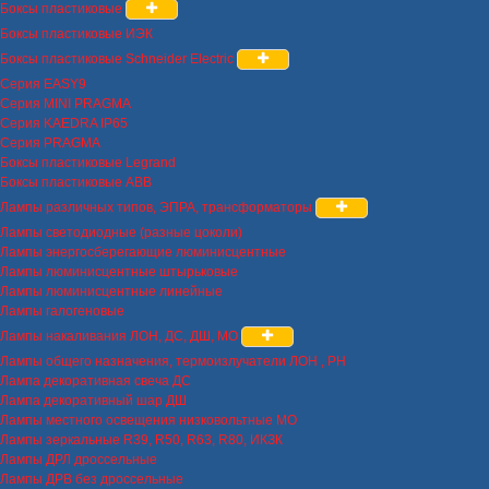
Боксы пластиковые
Боксы пластиковые ИЭК
Боксы пластиковые Schneider Electric
Серия EASY9
Серия MINI PRAGMA
Серия KAEDRA IP65
Серия PRAGMA
Боксы пластиковые Legrand
Боксы пластиковые ABB
Лампы различных типов, ЭПРА, трансформаторы
Лампы светодиодные (разные цоколи)
Лампы энергосберегающие люминисцентные
Лампы люминисцентные штырьковые
Лампы люминисцентные линейные
Лампы галогеновые
Лампы накаливания ЛОН, ДС, ДШ, МО
Лампы общего назначения, термоизлучатели ЛОН , РН
Лампа декоративная свеча ДС
Лампа декоративный шар ДШ
Лампы местного освещения низковольтные МО
Лампы зеркальные R39, R50, R63, R80, ИКЗК
Лампы ДРЛ дроссельные
Лампы ДРВ без дроссельные