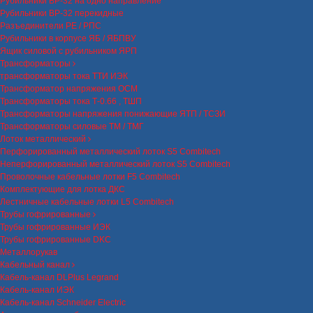
Рубильники ВР-32 на одно направление
Рубильники ВР-32 перекидные
Разъединители РЕ / РПС
Рубильники в корпусе ЯБ / ЯБПВУ
Ящик силовой с рубильником ЯРП
Трансформаторы
трансформаторы тока ТТИ ИЭК
Трансформатор напряжения ОСМ
Трансформаторы тока Т-0.66 , ТШП
Трансформаторы напряжения понижающие ЯТП / ТСЗИ
Трансформаторы силовые ТМ / ТМГ
Лоток металлический
Перфорированный металлический лоток S5 Combitech
Неперфорированный металлический лоток S5 Combitech
Проволочные кабельные лотки F5 Combitech
Комплектующие для лотка ДКС
Лестничные кабельные лотки L5 Combitech
Трубы гофрированные
Трубы гофрированные ИЭК
Трубы гофрированные DKC
Металлорукав
Кабельный канал
Кабель-канал DLPlus Legrand
Кабель-канал ИЭК
Кабель-канал Schneider Electric