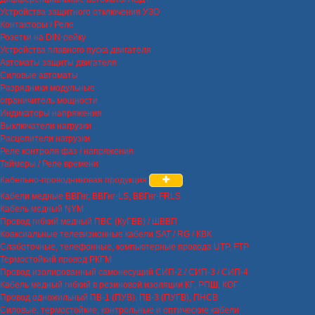
Устройства защитного отключения УЗО
Контакторы / Реле
Розетки на DIN-рейку
Устройства плавного пуска двигателя
Автоматы защиты двигателя
Силовые автоматы
Разрядники модульные
ограничитель мощности
Индикаторы напряжения
Выключатели нагрузки
Расцепители нагрузки
Реле контроля фаз / напряжения
Таймеры / Реле времени
Кабельно-проводниковая продукция
Кабели медные ВВГнг, ВВГнг-LS, ВВГнг-FRLS
Кабель медный NYM
Провод гибкий медный ПВС (КуГВВ) / ШВВП
Коаксиальные телевизионные кабели SAT / RG / КВК
Слаботочные, телефонные, компьютерные провода UTP, FTP
Термостойкий провод РКГМ
Провод изолированный самонесущий СИП-2 / СИП-3 / СИП-4
Кабель медный гибкий в резиновой изоляции КГ, РПШ, КОГ
Провод одножильный ПВ-1 (ПУВ), ПВ-3 (ПУГВ), ПНСВ
Силовые, термостойкие, контрольные и оптические кабели