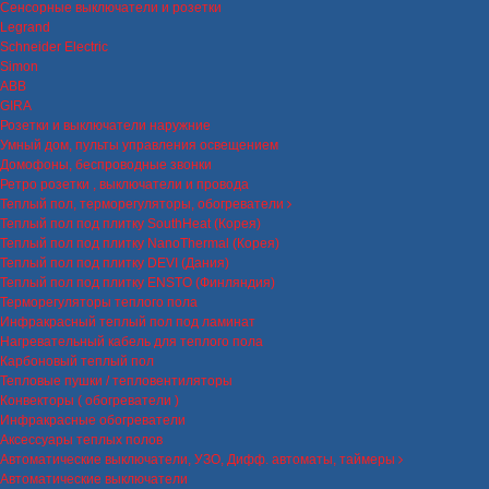
Сенсорные выключатели и розетки
Legrand
Schneider Electric
Simon
ABB
GIRA
Розетки и выключатели наружние
Умный дом, пульты управления освещением
Домофоны, беспроводные звонки
Ретро розетки , выключатели и провода
Теплый пол, терморегуляторы, обогреватели
Теплый пол под плитку SouthHeat (Корея)
Теплый пол под плитку NanoThermal (Корея)
Теплый пол под плитку DEVI (Дания)
Теплый пол под плитку ENSTO (Финляндия)
Терморегуляторы теплого пола
Инфракрасный теплый пол под ламинат
Нагревательный кабель для теплого пола
Карбоновый теплый пол
Тепловые пушки / тепловентиляторы
Конвекторы ( обогреватели )
Инфракрасные обогреватели
Аксессуары теплых полов
Автоматические выключатели, УЗО, Дифф. автоматы, таймеры
Автоматические выключатели