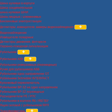
Шина нулевая в корпусе
Шина соединительная
шина нулевая ШНИ
Шины медные / алюминивые
Бензиновые электростанции
Детекторы, извещатели, камеры видеонаблюдения
Видеонаблюдение
Извещатели пожарные
Детекторы движения, фотореле
Охранно-пожарная сигнализация
Рубильники
Рубильники ABB
Рубильники реверсивные (перекидные)
Ручки для рубильников ABB
Рубильники одно направление OT
Рубильники Schneider INTERPACT
Кулачковый переключатель
Рубильники ВР-32 на одно направление
Рубильники ВР-32 перекидные
Разъединители РЕ / РПС
Рубильники в корпусе ЯБ / ЯБПВУ
Ящик силовой с рубильником ЯРП
Трансформаторы