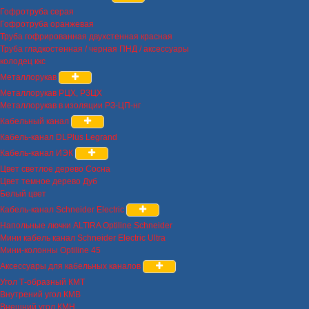
Гофротруба серая
Гофротруба оранжевая
Труба гофрированная двухстенная красная
Труба гладкостенная / черная ПНД / аксессуары
колодец ккс
Металлорукав
Металлорукав РЦХ, РЗЦХ
Металлорукав в изоляции РЗ-ЦП-нг
Кабельный канал
Кабель-канал DLPlus Legrand
Кабель-канал ИЭК
Цвет светлое дерево Сосна
Цвет темное дерево Дуб
Белый цвет
Кабель-канал Schneider Electric
Напольные лючки ALTIRA Optiline Schneider
Мини кабель канал Schneider Electric Ultra
Мини-колонны Optiline 45
Аксессуары для кабельных каналов
Угол Т-образный КМТ
Внутрений угол КМВ
Внешний угол КМН