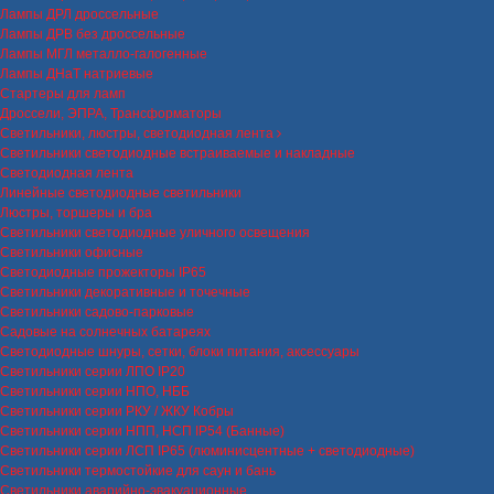
Лампы ДРЛ дроссельные
Лампы ДРВ без дроссельные
Лампы МГЛ металло-галогенные
Лампы ДНаТ натриевые
Стартеры для ламп
Дроссели, ЭПРА, Трансформаторы
Светильники, люстры, светодиодная лента
Светильники светодиодные встраиваемые и накладные
Светодиодная лента
Линейные светодиодные светильники
Люстры, торшеры и бра
Светильники светодиодные уличного освещения
Светильники офисные
Светодиодные прожекторы IP65
Светильники декоративные и точечные
Светильники садово-парковые
Садовые на солнечных батареях
Светодиодные шнуры, сетки, блоки питания, аксессуары
Светильники серии ЛПО IP20
Светильники серии НПО, НББ
Светильники серии РКУ / ЖКУ Кобры
Светильники серии НПП, НСП IP54 (Банные)
Светильники серии ЛСП IP65 (люминисцентные + светодиодные)
Светильники термостойкие для саун и бань
Светильники аварийно-эвакуационные