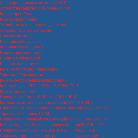
Дифференциальные автоматы АВДТ
Устройства защитного отключения УЗО
Контакторы / Реле
Розетки на DIN-рейку
Устройства плавного пуска двигателя
Автоматы защиты двигателя
Силовые автоматы
Разрядники модульные
ограничитель мощности
Индикаторы напряжения
Выключатели нагрузки
Расцепители нагрузки
Реле контроля фаз / напряжения
Таймеры / Реле времени
Кабельно-проводниковая продукция
Кабели медные ВВГнг, ВВГнг-LS, ВВГнг-FRLS
Кабель медный NYM
Провод гибкий медный ПВС (КуГВВ) / ШВВП
Коаксиальные телевизионные кабели SAT / RG / КВК
Слаботочные, телефонные, компьютерные провода UTP, FTP
Термостойкий провод РКГМ
Провод изолированный самонесущий СИП-2 / СИП-3 / СИП-4
Кабель медный гибкий в резиновой изоляции КГ, РПШ, КОГ
Провод одножильный ПВ-1 (ПУВ), ПВ-3 (ПУГВ), ПНСВ
Силовые, термостойкие, контрольные и оптические кабели