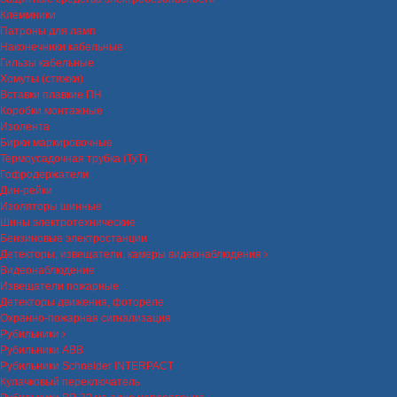
Клеммники
Патроны для ламп
Наконечники кабельные
Гильзы кабельные
Хомуты (стяжки)
Вставки плавкие ПН
Коробки монтажные
Изолента
Бирки маркировочные
Термоусадочная трубка (ТуТ)
Гофродержатели
Дин-рейки
Изоляторы шинные
Шины электротехнические
Бензиновые электростанции
Детекторы, извещатели, камеры видеонаблюдения
Видеонаблюдение
Извещатели пожарные
Детекторы движения, фотореле
Охранно-пожарная сигнализация
Рубильники
Рубильники ABB
Рубильники Schneider INTERPACT
Кулачковый переключатель