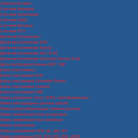
Электросчетчики
Счетчики Меркурий
Счетчики Энергомера
Счетчики НЕВА
Счетчики Матрица
Счетчики ПСЧ
Щитки металлические
Щитки металлические ИЭК
Щитки металлические Кронус
Щитки металлические DKC IP-65
Щитки металлические Schneider Electric IP-66
Щиты распределительные ЩРС / ЩР
Боксы пластиковые
Боксы пластиковые ИЭК
Боксы пластиковые Schneider Electric
Боксы пластиковые Legrand
Боксы пластиковые ABB
Лампы различных типов, ЭПРА, трансформаторы
Лампы светодиодные (разные цоколи)
Лампы энергосберегающие люминисцентные
Лампы люминисцентные штырьковые
Лампы люминисцентные линейные
Лампы галогеновые
Лампы накаливания ЛОН, ДС, ДШ, МО
Лампы зеркальные R39, R50, R63, R80, ИКЗК