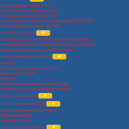
трансформаторы тока ТТИ ИЭК
Трансформатор напряжения ОСМ
Трансформаторы тока Т-0.66 , ТШП
Трансформаторы напряжения понижающие ЯТП / ТСЗИ
Трансформаторы силовые ТМ / ТМГ
Лоток металлический
Перфорированный металлический лоток S5 Combitech
Неперфорированный металлический лоток S5 Combitech
Проволочные кабельные лотки F5 Combitech
Комплектующие для лотка ДКС
Консоль
Угол и крышки для уголов лотка ДКС
Крышка на лоток ДКС
Профиль
Ответвители и крышки ответвителей ДКС
Лестничные кабельные лотки L5 Combitech
Трубы гофрированные
Трубы гофрированные ИЭК
Труба гофрированная ПНД черная
Труба жесткая ИЭК
Гофротруба серая
Трубы гофрированные DKC