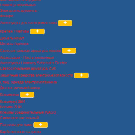
Ножницы кабельные
Электроинструменты
Фонари
Аксессуары для электромонтажа
Крепеж / Метизы
Дюбель-хомут
Метизы / крепеж
Светосигнальная арматура, кнопки
Аксессуары - Посты кнопочные
Аксессуары Harmony Schneider Electric
Светосигнальная арматура ИЭК
Защитные средства электробезопасности
Спец. одежда электромотажника
Диэлектрический ковер
Клеммники
Клеммник ЗВИ
Клемма ЗНИ
Клеммы соединительные WAGO
Сжим ответвительный
Патроны для ламп
Карболитовые патроны