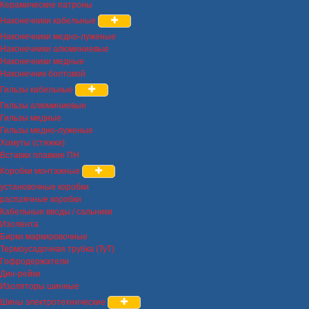
Керамические патроны
Наконечники кабельные
Наконечники медно-луженые
Наконечники алюминиевые
Наконечники медные
Наконечник болтовой
Гильзы кабельные
Гильзы алюминиевые
Гильзы медные
Гильзы медно-луженые
Хомуты (стяжки)
Вставки плавкие ПН
Коробки монтажные
установочные коробки
распаячные коробки
Кабельные вводы / сальники
Изолента
Бирки маркировочные
Термоусадочная трубка (ТуТ)
Гофродержатели
Дин-рейки
Изоляторы шинные
Шины электротехнические