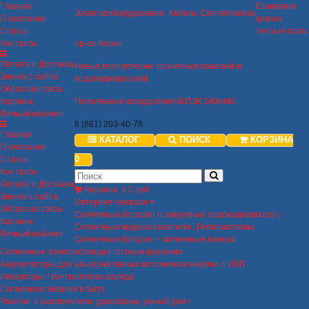
Главная
Снижение
Электрооборудование. Кабель. Светотехника
О компании
цен на
Статьи
теплые полы
Контакты
пр-ва Кореи
Оплата и Доставка
Новые поступления солнечных панелей и
Звонок с сайта
водонагревателей.
Обратная связь
Корзина
Пополнение склада плитой ПЗК 240х480
Личный кабинет
8 (861) 203-40-78
Главная
КАТАЛОГ
ПОИСК
КОРЗИНА
О компании
0
Статьи
Контакты
Оплата и Доставка
Корзина
:
0
0 руб
Звонок с сайта
Интернет-магазин
Обратная связь
Солнечные батареи и вакуумные водонагреватели
Корзина
Солнечные водонагреватели , Гелиосистемы
Личный кабинет
Солнечные батареи - солнечные панели
Солнечные электростанции готовые решения
Аккумуляторы для альтернативных источников энергии и ИБП
Инверторы / контроллеры заряда
Солнечная энергия в быту
Розетки и выключатели, домофоны, умный дом