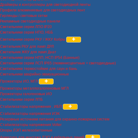
Драйверы и контроллеры для светодиодной ленты
Профили алюминиевые для светодиодных лент
Гирлянды / световые сетки
Рекламные светодиодные панели
Светильники серии ЛПО IP20
Светильники серии НПО, НББ
Светильники серии РКУ / ЖКУ Кобры
Светильник РКУ для ламп ДРЛ
Светильник ЖКУ для ламп Днат
Светильники серии НПП, НСП IP54 (Банные)
Светильники серии ЛСП IP65 (люминисцентные + светодиодные)
Светильники термостойкие для саун и бань
Светильники аварийно-эвакуационные
Прожекторы ИО, МГЛ
Прожекторы металлогалогеновые МГЛ
Прожекторы галогеновые ИО
Светильники серии ЛПБ
Стабилизаторы напряжения , ИБП
Стабилизаторы напряжения ИЭК
Резервные источники питания для охранно-пожарных систем
Стабилизаторы напряжения Volter
Опоры ЛЭП железобетонные
Арматура для монтажа ЛЭП и кабельных линий