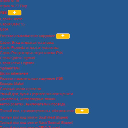
серия № 15
серия № 27 Play
ABB
Серия Cosmo
Серия Basic 55
GIRA
Розетки и выключатели наружние
Серия Этюд открытая установка
Серия Fazenda открытая установка
Серия Рондо открытая установка IP44
Серия Quteo Legrand
Серия Plexo Legrand
Удлинители
Вилки кабельные
Розетки и выключатели наружние ИЭК
Колодка Makel
Силовые вилки и розетки
Умный дом, пульты управления освещением
Домофоны, беспроводные звонки
Ретро розетки , выключатели и провода
Теплый пол, терморегуляторы, обогреватели
Теплый пол под плитку SouthHeat (Корея)
Теплый пол под плитку NanoThermal (Корея)
Теплый пол под плитку DEVI (Дания)