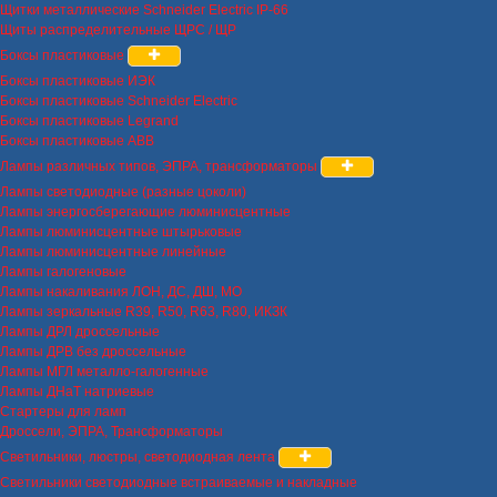
Щитки металлические Schneider Electric IP-66
Щиты распределительные ЩРС / ЩР
Боксы пластиковые
Боксы пластиковые ИЭК
Боксы пластиковые Schneider Electric
Боксы пластиковые Legrand
Боксы пластиковые ABB
Лампы различных типов, ЭПРА, трансформаторы
Лампы светодиодные (разные цоколи)
Лампы энергосберегающие люминисцентные
Лампы люминисцентные штырьковые
Лампы люминисцентные линейные
Лампы галогеновые
Лампы накаливания ЛОН, ДС, ДШ, МО
Лампы зеркальные R39, R50, R63, R80, ИКЗК
Лампы ДРЛ дроссельные
Лампы ДРВ без дроссельные
Лампы МГЛ металло-галогенные
Лампы ДНаТ натриевые
Стартеры для ламп
Дроссели, ЭПРА, Трансформаторы
Светильники, люстры, светодиодная лента
Светильники светодиодные встраиваемые и накладные