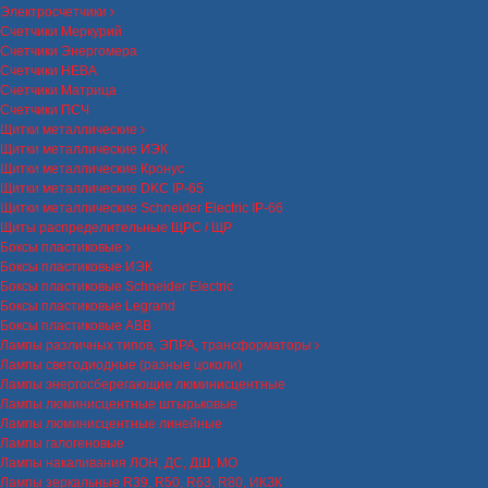
Электросчетчики
Счетчики Меркурий
Счетчики Энергомера
Счетчики НЕВА
Счетчики Матрица
Счетчики ПСЧ
Щитки металлические
Щитки металлические ИЭК
Щитки металлические Кронус
Щитки металлические DKC IP-65
Щитки металлические Schneider Electric IP-66
Щиты распределительные ЩРС / ЩР
Боксы пластиковые
Боксы пластиковые ИЭК
Боксы пластиковые Schneider Electric
Боксы пластиковые Legrand
Боксы пластиковые ABB
Лампы различных типов, ЭПРА, трансформаторы
Лампы светодиодные (разные цоколи)
Лампы энергосберегающие люминисцентные
Лампы люминисцентные штырьковые
Лампы люминисцентные линейные
Лампы галогеновые
Лампы накаливания ЛОН, ДС, ДШ, МО
Лампы зеркальные R39, R50, R63, R80, ИКЗК