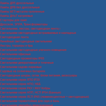
Лампы ДРЛ дроссельные
Лампы ДРВ без дроссельные
Лампы МГЛ металло-галогенные
Лампы ДНаТ натриевые
Стартеры для ламп
Дроссели, ЭПРА, Трансформаторы
Светильники, люстры, светодиодная лента
Светильники светодиодные встраиваемые и накладные
Светодиодная лента
Линейные светодиодные светильники
Люстры, торшеры и бра
Светильники светодиодные уличного освещения
Светильники офисные
Светодиодные прожекторы IP65
Светильники декоративные и точечные
Светильники садово-парковые
Садовые на солнечных батареях
Светодиодные шнуры, сетки, блоки питания, аксессуары
Светильники серии ЛПО IP20
Светильники серии НПО, НББ
Светильники серии РКУ / ЖКУ Кобры
Светильники серии НПП, НСП IP54 (Банные)
Светильники серии ЛСП IP65 (люминисцентные + светодиодные)
Светильники термостойкие для саун и бань
Светильники аварийно-эвакуационные