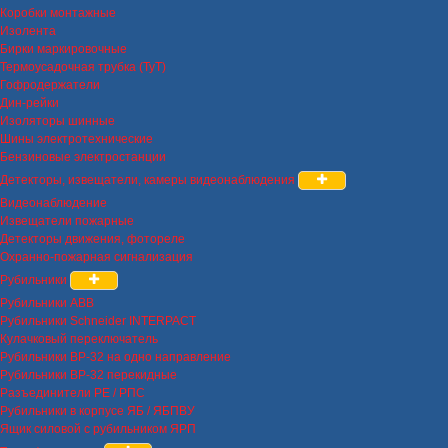
Коробки монтажные
Изолента
Бирки маркировочные
Термоусадочная трубка (ТуТ)
Гофродержатели
Дин-рейки
Изоляторы шинные
Шины электротехнические
Бензиновые электростанции
Детекторы, извещатели, камеры видеонаблюдения
Видеонаблюдение
Извещатели пожарные
Детекторы движения, фотореле
Охранно-пожарная сигнализация
Рубильники
Рубильники ABB
Рубильники Schneider INTERPACT
Кулачковый переключатель
Рубильники ВР-32 на одно направление
Рубильники ВР-32 перекидные
Разъединители РЕ / РПС
Рубильники в корпусе ЯБ / ЯБПВУ
Ящик силовой с рубильником ЯРП