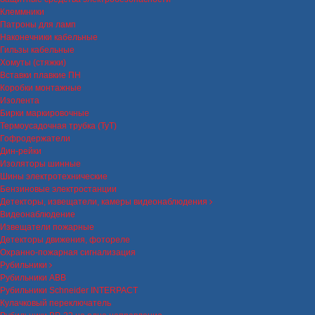
Клеммники
Патроны для ламп
Наконечники кабельные
Гильзы кабельные
Хомуты (стяжки)
Вставки плавкие ПН
Коробки монтажные
Изолента
Бирки маркировочные
Термоусадочная трубка (ТуТ)
Гофродержатели
Дин-рейки
Изоляторы шинные
Шины электротехнические
Бензиновые электростанции
Детекторы, извещатели, камеры видеонаблюдения
Видеонаблюдение
Извещатели пожарные
Детекторы движения, фотореле
Охранно-пожарная сигнализация
Рубильники
Рубильники ABB
Рубильники Schneider INTERPACT
Кулачковый переключатель