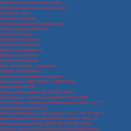
Дифференциальные автоматы АВДТ
Устройства защитного отключения УЗО
Контакторы / Реле
Розетки на DIN-рейку
Устройства плавного пуска двигателя
Автоматы защиты двигателя
Силовые автоматы
Разрядники модульные
ограничитель мощности
Индикаторы напряжения
Выключатели нагрузки
Расцепители нагрузки
Реле контроля фаз / напряжения
Таймеры / Реле времени
Кабельно-проводниковая продукция
Кабели медные ВВГнг, ВВГнг-LS, ВВГнг-FRLS
Кабель медный NYM
Провод гибкий медный ПВС (КуГВВ) / ШВВП
Коаксиальные телевизионные кабели SAT / RG / КВК
Слаботочные, телефонные, компьютерные провода UTP, FTP
Термостойкий провод РКГМ
Провод изолированный самонесущий СИП-2 / СИП-3 / СИП-4
Кабель медный гибкий в резиновой изоляции КГ, РПШ, КОГ
Провод одножильный ПВ-1 (ПУВ), ПВ-3 (ПУГВ), ПНСВ
Силовые, термостойкие, контрольные и оптические кабели