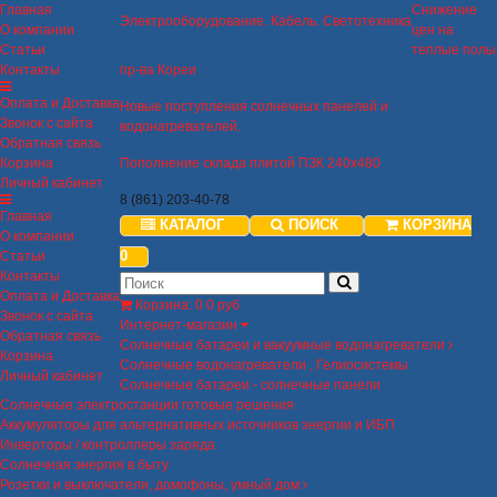
Главная
Снижение
Электрооборудование. Кабель. Светотехника
О компании
цен на
Статьи
теплые полы
Контакты
пр-ва Кореи
Оплата и Доставка
Новые поступления солнечных панелей и
Звонок с сайта
водонагревателей.
Обратная связь
Корзина
Пополнение склада плитой ПЗК 240х480
Личный кабинет
8 (861) 203-40-78
Главная
КАТАЛОГ
ПОИСК
КОРЗИНА
О компании
0
Статьи
Контакты
Оплата и Доставка
Корзина
:
0
0 руб
Звонок с сайта
Интернет-магазин
Обратная связь
Солнечные батареи и вакуумные водонагреватели
Корзина
Солнечные водонагреватели , Гелиосистемы
Личный кабинет
Солнечные батареи - солнечные панели
Солнечные электростанции готовые решения
Аккумуляторы для альтернативных источников энергии и ИБП
Инверторы / контроллеры заряда
Солнечная энергия в быту
Розетки и выключатели, домофоны, умный дом