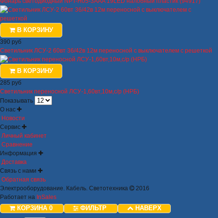
Фонарь светодиодный NPT-H05-3AAA 19LED налобный пластик (94917)
В КОРЗИНУ
390 руб
Светильник ЛСУ-2 60вт 36/42в 12м переносной с выключателем с решеткой
В КОРЗИНУ
285 руб
Светильник переносной ЛСУ-1,60вт,10м,с/р (НРБ)
Показывать
О нас
Новости
Сервис
Личный кабинет
Сравнение
Информация
Доставка
Связь с нами
Обратная связь
Электрооборудование. Кабель. Светотехника
2016
Работает на
InSales
КОРЗИНА
0
ФИЛЬТР
НАВЕРХ