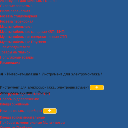
Аксессуары для кабельных каналов
Силовые разъемы
Вилка переносная
Розетка стационарная
Розетка переносная
Муфты кабельные
Муфты кабельные концевые КВТп, КНТп
Муфты кабельные соединительные СТП
Муфты кабельные Raychem
Электродвигатели
Товары на главной
Популярные товары
Распродажа
Интернет-магазин
Инструмент для электромонтажа /
Инструмент для электромонтажа / электроинструмент
электроинструмент
Фонари
Инструмент для монтажа ЛЭП
Прессы гидравлические
Клещи обжимные
Измерительные приборы
Клещи токоизмерительные
Приборы измерительные Мультиметры
Отвертки-Пробники