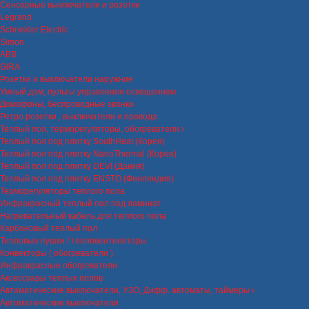
Сенсорные выключатели и розетки
Legrand
Schneider Electric
Simon
ABB
GIRA
Розетки и выключатели наружние
Умный дом, пульты управления освещением
Домофоны, беспроводные звонки
Ретро розетки , выключатели и провода
Теплый пол, терморегуляторы, обогреватели
Теплый пол под плитку SouthHeat (Корея)
Теплый пол под плитку NanoThermal (Корея)
Теплый пол под плитку DEVI (Дания)
Теплый пол под плитку ENSTO (Финляндия)
Терморегуляторы теплого пола
Инфракрасный теплый пол под ламинат
Нагревательный кабель для теплого пола
Карбоновый теплый пол
Тепловые пушки / тепловентиляторы
Конвекторы ( обогреватели )
Инфракрасные обогреватели
Аксессуары теплых полов
Автоматические выключатели, УЗО, Дифф. автоматы, таймеры
Автоматические выключатели