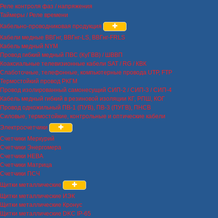
Реле контроля фаз / напряжения
Таймеры / Реле времени
Кабельно-проводниковая продукция
Кабели медные ВВГнг, ВВГнг-LS, ВВГнг-FRLS
Кабель медный NYM
Провод гибкий медный ПВС (КуГВВ) / ШВВП
Коаксиальные телевизионные кабели SAT / RG / КВК
Слаботочные, телефонные, компьютерные провода UTP, FTP
Термостойкий провод РКГМ
Провод изолированный самонесущий СИП-2 / СИП-3 / СИП-4
Кабель медный гибкий в резиновой изоляции КГ, РПШ, КОГ
Провод одножильный ПВ-1 (ПУВ), ПВ-3 (ПУГВ), ПНСВ
Силовые, термостойкие, контрольные и оптические кабели
Электросчетчики
Счетчики Меркурий
Счетчики Энергомера
Счетчики НЕВА
Счетчики Матрица
Счетчики ПСЧ
Щитки металлические
Щитки металлические ИЭК
Щитки металлические Кронус
Щитки металлические DKC IP-65