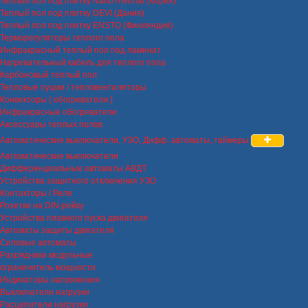
Теплый пол под плитку NanoThermal (Корея)
Теплый пол под плитку DEVI (Дания)
Теплый пол под плитку ENSTO (Финляндия)
Терморегуляторы теплого пола
Инфракрасный теплый пол под ламинат
Нагревательный кабель для теплого пола
Карбоновый теплый пол
Тепловые пушки / тепловентиляторы
Конвекторы ( обогреватели )
Инфракрасные обогреватели
Аксессуары теплых полов
Автоматические выключатели, УЗО, Дифф. автоматы, таймеры
Автоматические выключатели
Дифференциальные автоматы АВДТ
Устройства защитного отключения УЗО
Контакторы / Реле
Розетки на DIN-рейку
Устройства плавного пуска двигателя
Автоматы защиты двигателя
Силовые автоматы
Разрядники модульные
ограничитель мощности
Индикаторы напряжения
Выключатели нагрузки
Расцепители нагрузки