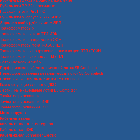
Рубильники ВР-32 на одно направление
Рубильники ВР-32 перекидные
Разъединители РЕ / РПС
Рубильники в корпусе ЯБ / ЯБПВУ
Ящик силовой с рубильником ЯРП
Трансформаторы
трансформаторы тока ТТИ ИЭК
Трансформатор напряжения ОСМ
Трансформаторы тока Т-0.66 , ТШП
Трансформаторы напряжения понижающие ЯТП / ТСЗИ
Трансформаторы силовые ТМ / ТМГ
Лоток металлический
Перфорированный металлический лоток S5 Combitech
Неперфорированный металлический лоток S5 Combitech
Проволочные кабельные лотки F5 Combitech
Комплектующие для лотка ДКС
Лестничные кабельные лотки L5 Combitech
Трубы гофрированные
Трубы гофрированные ИЭК
Трубы гофрированные DKC
Металлорукав
Кабельный канал
Кабель-канал DLPlus Legrand
Кабель-канал ИЭК
Кабель-канал Schneider Electric