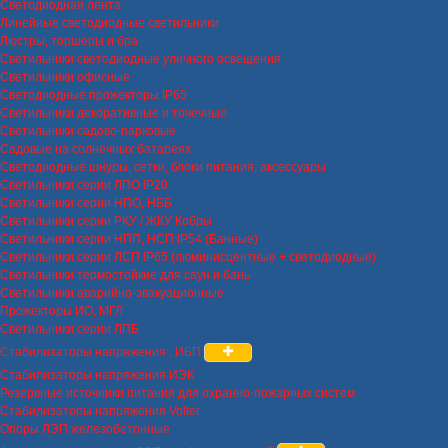
Светодиодная лента
Линейные светодиодные светильники
Люстры, торшеры и бра
Светильники светодиодные уличного освещения
Светильники офисные
Светодиодные прожекторы IP65
Светильники декоративные и точечные
Светильники садово-парковые
Садовые на солнечных батареях
Светодиодные шнуры, сетки, блоки питания, аксессуары
Светильники серии ЛПО IP20
Светильники серии НПО, НББ
Светильники серии РКУ / ЖКУ Кобры
Светильники серии НПП, НСП IP54 (Банные)
Светильники серии ЛСП IP65 (люминисцентные + светодиодные)
Светильники термостойкие для саун и бань
Светильники аварийно-эвакуационные
Прожекторы ИО, МГЛ
Светильники серии ЛПБ
Стабилизаторы напряжения , ИБП
Стабилизаторы напряжения ИЭК
Резервные источники питания для охранно-пожарных систем
Стабилизаторы напряжения Volter
Опоры ЛЭП железобетонные