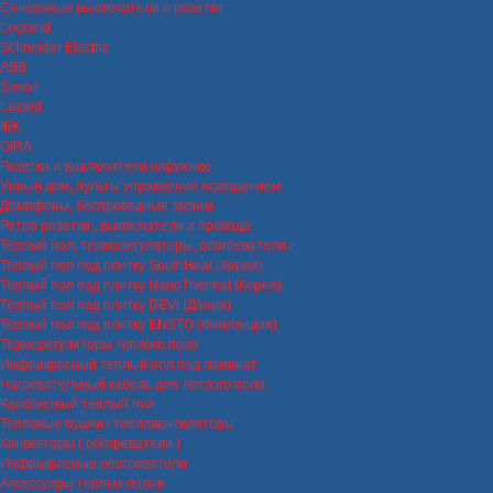
Сенсорные выключатели и розетки
Legrand
Schneider Electric
ABB
Simon
Lezard
IEK
GIRA
Розетки и выключатели наружние
Умный дом, пульты управления освещением
Домофоны, беспроводные звонки
Ретро розетки , выключатели и провода
Теплый пол, терморегуляторы, обогреватели
Теплый пол под плитку SouthHeat (Корея)
Теплый пол под плитку NanoThermal (Корея)
Теплый пол под плитку DEVI (Дания)
Теплый пол под плитку ENSTO (Финляндия)
Терморегуляторы теплого пола
Инфракрасный теплый пол под ламинат
Нагревательный кабель для теплого пола
Карбоновый теплый пол
Тепловые пушки / тепловентиляторы
Конвекторы ( обогреватели )
Инфракрасные обогреватели
Аксессуары теплых полов