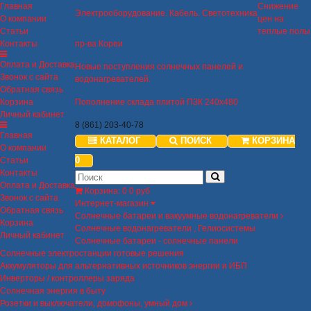
Главная
Снижение
Электрооборудование. Кабель. Светотехника
О компании
цен на
Статьи
теплые полы
Контакты
пр-ва Кореи
Оплата и Доставка
Новые поступления солнечных панелей и
Звонок с сайта
водонагревателей.
Обратная связь
Корзина
Пополнение склада плитой ПЗК 240х480
Личный кабинет
8 (861) 203-40-78
Главная
КАТАЛОГ
ПОИСК
КОРЗИНА
О компании
0
Статьи
Контакты
Оплата и Доставка
Корзина
:
0
0 руб
Звонок с сайта
Интернет-магазин
Обратная связь
Солнечные батареи и вакуумные водонагреватели
Корзина
Солнечные водонагреватели , Гелиосистемы
Личный кабинет
Солнечные батареи - солнечные панели
Солнечные электростанции готовые решения
Аккумуляторы для альтернативных источников энергии и ИБП
Инверторы / контроллеры заряда
Солнечная энергия в быту
Розетки и выключатели, домофоны, умный дом