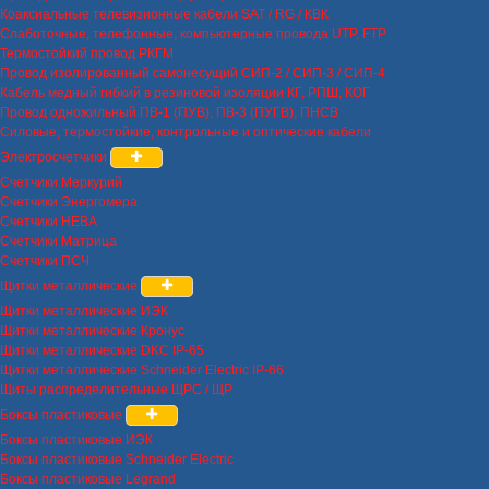
Коаксиальные телевизионные кабели SAT / RG / КВК
Слаботочные, телефонные, компьютерные провода UTP, FTP
Термостойкий провод РКГМ
Провод изолированный самонесущий СИП-2 / СИП-3 / СИП-4
Кабель медный гибкий в резиновой изоляции КГ, РПШ, КОГ
Провод одножильный ПВ-1 (ПУВ), ПВ-3 (ПУГВ), ПНСВ
Силовые, термостойкие, контрольные и оптические кабели
Электросчетчики
Счетчики Меркурий
Счетчики Энергомера
Счетчики НЕВА
Счетчики Матрица
Счетчики ПСЧ
Щитки металлические
Щитки металлические ИЭК
Щитки металлические Кронус
Щитки металлические DKC IP-65
Щитки металлические Schneider Electric IP-66
Щиты распределительные ЩРС / ЩР
Боксы пластиковые
Боксы пластиковые ИЭК
Боксы пластиковые Schneider Electric
Боксы пластиковые Legrand