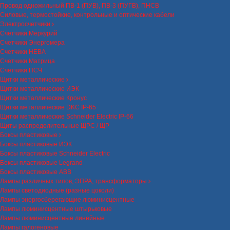
Провод одножильный ПВ-1 (ПУВ), ПВ-3 (ПУГВ), ПНСВ
Силовые, термостойкие, контрольные и оптические кабели
Электросчетчики
Счетчики Меркурий
Счетчики Энергомера
Счетчики НЕВА
Счетчики Матрица
Счетчики ПСЧ
Щитки металлические
Щитки металлические ИЭК
Щитки металлические Кронус
Щитки металлические DKC IP-65
Щитки металлические Schneider Electric IP-66
Щиты распределительные ЩРС / ЩР
Боксы пластиковые
Боксы пластиковые ИЭК
Боксы пластиковые Schneider Electric
Боксы пластиковые Legrand
Боксы пластиковые ABB
Лампы различных типов, ЭПРА, трансформаторы
Лампы светодиодные (разные цоколи)
Лампы энергосберегающие люминисцентные
Лампы люминисцентные штырьковые
Лампы люминисцентные линейные
Лампы галогеновые