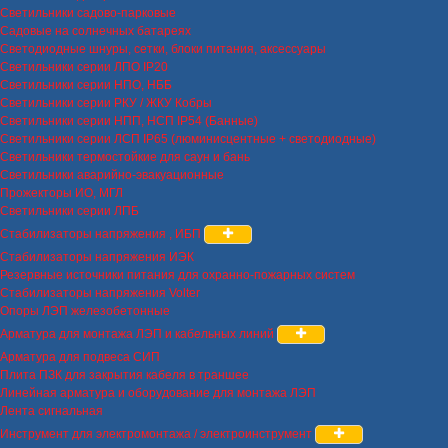
Светильники садово-парковые
Садовые на солнечных батареях
Светодиодные шнуры, сетки, блоки питания, аксессуары
Светильники серии ЛПО IP20
Светильники серии НПО, НББ
Светильники серии РКУ / ЖКУ Кобры
Светильники серии НПП, НСП IP54 (Банные)
Светильники серии ЛСП IP65 (люминисцентные + светодиодные)
Светильники термостойкие для саун и бань
Светильники аварийно-эвакуационные
Прожекторы ИО, МГЛ
Светильники серии ЛПБ
Стабилизаторы напряжения , ИБП
Стабилизаторы напряжения ИЭК
Резервные источники питания для охранно-пожарных систем
Стабилизаторы напряжения Volter
Опоры ЛЭП железобетонные
Арматура для монтажа ЛЭП и кабельных линий
Арматура для подвеса СИП
Плита ПЗК для закрытия кабеля в траншее
Линейная арматура и оборудование для монтажа ЛЭП
Лента сигнальная
Инструмент для электромонтажа / электроинструмент