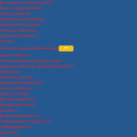
Инструмент для монтажа ЛЭП
Прессы гидравлические
Клещи обжимные
Измерительные приборы
Монтажный инструмент
Ножницы кабельные
Электроинструменты
Фонари
Аксессуары для электромонтажа
Крепеж / Метизы
Светосигнальная арматура, кнопки
Защитные средства электробезопасности
Клеммники
Патроны для ламп
Наконечники кабельные
Гильзы кабельные
Хомуты (стяжки)
Вставки плавкие ПН
Коробки монтажные
Изолента
Бирки маркировочные
Термоусадочная трубка (ТуТ)
Гофродержатели
Дин-рейки