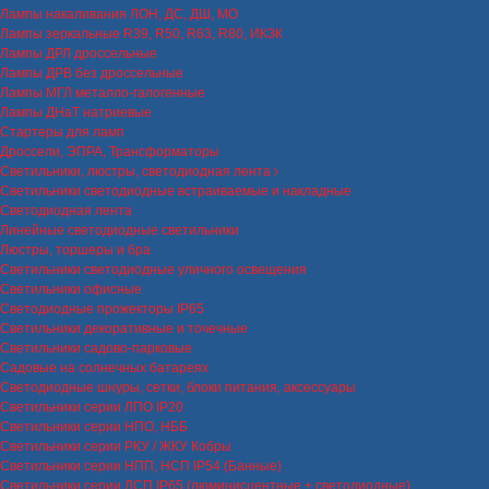
Лампы накаливания ЛОН, ДС, ДШ, МО
Лампы зеркальные R39, R50, R63, R80, ИКЗК
Лампы ДРЛ дроссельные
Лампы ДРВ без дроссельные
Лампы МГЛ металло-галогенные
Лампы ДНаТ натриевые
Стартеры для ламп
Дроссели, ЭПРА, Трансформаторы
Светильники, люстры, светодиодная лента
Светильники светодиодные встраиваемые и накладные
Светодиодная лента
Линейные светодиодные светильники
Люстры, торшеры и бра
Светильники светодиодные уличного освещения
Светильники офисные
Светодиодные прожекторы IP65
Светильники декоративные и точечные
Светильники садово-парковые
Садовые на солнечных батареях
Светодиодные шнуры, сетки, блоки питания, аксессуары
Светильники серии ЛПО IP20
Светильники серии НПО, НББ
Светильники серии РКУ / ЖКУ Кобры
Светильники серии НПП, НСП IP54 (Банные)
Светильники серии ЛСП IP65 (люминисцентные + светодиодные)