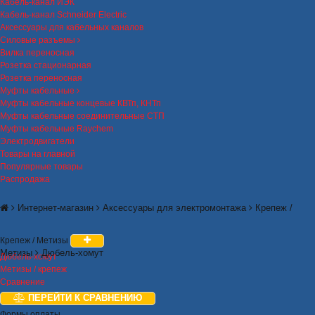
Кабель-канал ИЭК
Кабель-канал Schneider Electric
Аксессуары для кабельных каналов
Силовые разъемы
Вилка переносная
Розетка стационарная
Розетка переносная
Муфты кабельные
Муфты кабельные концевые КВТп, КНТп
Муфты кабельные соединительные СТП
Муфты кабельные Raychem
Электродвигатели
Товары на главной
Популярные товары
Распродажа
Интернет-магазин
Аксессуары для электромонтажа
Крепеж /
Крепеж / Метизы
Метизы
Дюбель-хомут
Дюбель-хомут
Метизы / крепеж
Сравнение
ПЕРЕЙТИ К СРАВНЕНИЮ
Формы оплаты