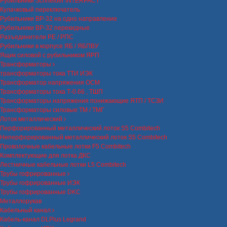
Рубильники Schneider INTERPACT
Кулачковый переключатель
Рубильники ВР-32 на одно направление
Рубильники ВР-32 перекидные
Разъединители РЕ / РПС
Рубильники в корпусе ЯБ / ЯБПВУ
Ящик силовой с рубильником ЯРП
Трансформаторы
трансформаторы тока ТТИ ИЭК
Трансформатор напряжения ОСМ
Трансформаторы тока Т-0.66 , ТШП
Трансформаторы напряжения понижающие ЯТП / ТСЗИ
Трансформаторы силовые ТМ / ТМГ
Лоток металлический
Перфорированный металлический лоток S5 Combitech
Неперфорированный металлический лоток S5 Combitech
Проволочные кабельные лотки F5 Combitech
Комплектующие для лотка ДКС
Лестничные кабельные лотки L5 Combitech
Трубы гофрированные
Трубы гофрированные ИЭК
Трубы гофрированные DKC
Металлорукав
Кабельный канал
Кабель-канал DLPlus Legrand