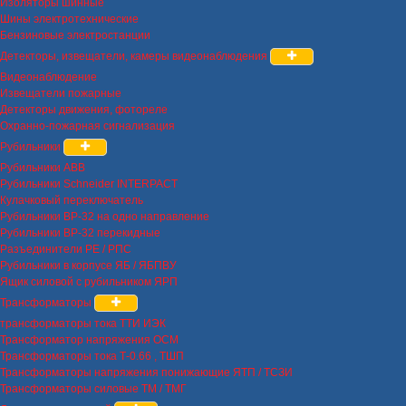
Изоляторы шинные
Шины электротехнические
Бензиновые электростанции
Детекторы, извещатели, камеры видеонаблюдения
Видеонаблюдение
Извещатели пожарные
Детекторы движения, фотореле
Охранно-пожарная сигнализация
Рубильники
Рубильники ABB
Рубильники Schneider INTERPACT
Кулачковый переключатель
Рубильники ВР-32 на одно направление
Рубильники ВР-32 перекидные
Разъединители РЕ / РПС
Рубильники в корпусе ЯБ / ЯБПВУ
Ящик силовой с рубильником ЯРП
Трансформаторы
трансформаторы тока ТТИ ИЭК
Трансформатор напряжения ОСМ
Трансформаторы тока Т-0.66 , ТШП
Трансформаторы напряжения понижающие ЯТП / ТСЗИ
Трансформаторы силовые ТМ / ТМГ