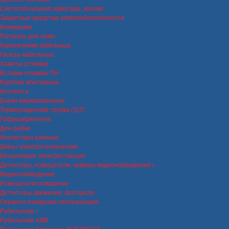
Светосигнальная арматура, кнопки
Защитные средства электробезопасности
Клеммники
Патроны для ламп
Наконечники кабельные
Гильзы кабельные
Хомуты (стяжки)
Вставки плавкие ПН
Коробки монтажные
Изолента
Бирки маркировочные
Термоусадочная трубка (ТуТ)
Гофродержатели
Дин-рейки
Изоляторы шинные
Шины электротехнические
Бензиновые электростанции
Детекторы, извещатели, камеры видеонаблюдения
Видеонаблюдение
Извещатели пожарные
Детекторы движения, фотореле
Охранно-пожарная сигнализация
Рубильники
Рубильники ABB