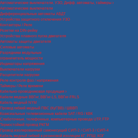
Автоматические выключатели, УЗО, Дифф. автоматы, таймеры
Автоматические выключатели
Дифференциальные автоматы АВДТ
Устройства защитного отключения УЗО
Контакторы / Реле
Розетки на DIN-рейку
Устройства плавного пуска двигателя
Автоматы защиты двигателя
Силовые автоматы
Разрядники модульные
ограничитель мощности
Индикаторы напряжения
Выключатели нагрузки
Расцепители нагрузки
Реле контроля фаз / напряжения
Таймеры / Реле времени
Кабельно-проводниковая продукция
Кабели медные ВВГнг, ВВГнг-LS, ВВГнг-FRLS
Кабель медный NYM
Провод гибкий медный ПВС (КуГВВ) / ШВВП
Коаксиальные телевизионные кабели SAT / RG / КВК
Слаботочные, телефонные, компьютерные провода UTP, FTP
Термостойкий провод РКГМ
Провод изолированный самонесущий СИП-2 / СИП-3 / СИП-4
Кабель медный гибкий в резиновой изоляции КГ, РПШ, КОГ