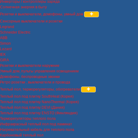
Инверторы / контроллеры заряда
Солнечная энергия в быту
Розетки и выключатели, домофоны, умный дом
Сенсорные выключатели и розетки
Legrand
Schneider Electric
ABB
Simon
Lezard
IEK
GIRA
Розетки и выключатели наружние
Умный дом, пульты управления освещением
Домофоны, беспроводные звонки
Ретро розетки , выключатели и провода
Теплый пол, терморегуляторы, обогреватели
Теплый пол под плитку SouthHeat (Корея)
Теплый пол под плитку NanoThermal (Корея)
Теплый пол под плитку DEVI (Дания)
Теплый пол под плитку ENSTO (Финляндия)
Терморегуляторы теплого пола
Инфракрасный теплый пол под ламинат
Нагревательный кабель для теплого пола
Карбоновый теплый пол