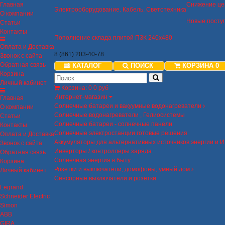
Главная
Снижение це
Электрооборудование. Кабель. Светотехника
О компании
Новые посту
Статьи
Контакты
Пополнение склада плитой ПЗК 240х480
Оплата и Доставка
8 (861) 203-40-78
Звонок с сайта
Обратная связь
КАТАЛОГ
ПОИСК
КОРЗИНА
0
Корзина
Личный кабинет
Корзина
:
0
0 руб
Интернет-магазин
Главная
Солнечные батареи и вакуумные водонагреватели
О компании
Солнечные водонагреватели , Гелиосистемы
Статьи
Солнечные батареи - солнечные панели
Контакты
Солнечные электростанции готовые решения
Оплата и Доставка
Аккумуляторы для альтернативных источников энергии и 
Звонок с сайта
Инверторы / контроллеры заряда
Обратная связь
Солнечная энергия в быту
Корзина
Розетки и выключатели, домофоны, умный дом
Личный кабинет
Сенсорные выключатели и розетки
Legrand
Schneider Electric
Simon
ABB
GIRA