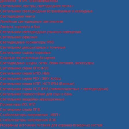
Дроссели, ЭПРА, Трансформаторы
Светильники, люстры, светодиодная лента
Светильники светодиодные встраиваемые и накладные
Светодиодная лента
Линейные светодиодные светильники
Люстры, торшеры и бра
Светильники светодиодные уличного освещения
Светильники офисные
Светодиодные прожекторы IP65
Светильники декоративные и точечные
Светильники садово-парковые
Садовые на солнечных батареях
Светодиодные шнуры, сетки, блоки питания, аксессуары
Светильники серии ЛПО IP20
Светильники серии НПО, НББ
Светильники серии РКУ / ЖКУ Кобры
Светильники серии НПП, НСП IP54 (Банные)
Светильники серии ЛСП IP65 (люминисцентные + светодиодные)
Светильники термостойкие для саун и бань
Светильники аварийно-эвакуационные
Прожекторы ИО, МГЛ
Светильники серии ЛПБ
Стабилизаторы напряжения , ИБП
Стабилизаторы напряжения ИЭК
Резервные источники питания для охранно-пожарных систем