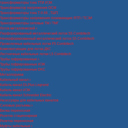
трансформаторы тока ТТИ ИЭК
Трансформатор напряжения ОСМ
Трансформаторы тока Т-0.66 , ТШП
Трансформаторы напряжения понижающие ЯТП / ТСЗИ
Трансформаторы силовые ТМ / ТМГ
Лоток металлический
Перфорированный металлический лоток S5 Combitech
Неперфорированный металлический лоток S5 Combitech
Проволочные кабельные лотки F5 Combitech
Комплектующие для лотка ДКС
Лестничные кабельные лотки L5 Combitech
Трубы гофрированные
Трубы гофрированные ИЭК
Трубы гофрированные DKC
Металлорукав
Кабельный канал
Кабель-канал DLPlus Legrand
Кабель-канал ИЭК
Кабель-канал Schneider Electric
Аксессуары для кабельных каналов
Силовые разъемы
Вилка переносная
Розетка стационарная
Розетка переносная
Муфты кабельные