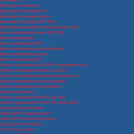
Счетчики ПСЧ
Щитки металлические
Щитки металлические ИЭК
Щитки металлические Кронус
Щитки металлические DKC IP-65
Щитки металлические Schneider Electric IP-66
Щиты распределительные ЩРС / ЩР
Боксы пластиковые
Боксы пластиковые ИЭК
Боксы пластиковые Schneider Electric
Боксы пластиковые Legrand
Боксы пластиковые ABB
Лампы различных типов, ЭПРА, трансформаторы
Лампы светодиодные (разные цоколи)
Лампы энергосберегающие люминисцентные
Лампы люминисцентные штырьковые
Лампы люминисцентные линейные
Лампы галогеновые
Лампы накаливания ЛОН, ДС, ДШ, МО
Лампы зеркальные R39, R50, R63, R80, ИКЗК
Лампы ДРЛ дроссельные
Лампы ДРВ без дроссельные
Лампы МГЛ металло-галогенные
Лампы ДНаТ натриевые
Стартеры для ламп