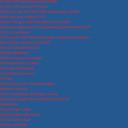
Стабилизаторы напряжения Volter
Опоры ЛЭП железобетонные
Арматура для монтажа ЛЭП и кабельных линий
Арматура для подвеса СИП
Плита ПЗК для закрытия кабеля в траншее
Линейная арматура и оборудование для монтажа ЛЭП
Лента сигнальная
Инструмент для электромонтажа / электроинструмент
Инструмент для монтажа ЛЭП
Прессы гидравлические
Клещи обжимные
Измерительные приборы
Монтажный инструмент
Ножницы кабельные
Электроинструменты
Фонари
Аксессуары для электромонтажа
Крепеж / Метизы
Светосигнальная арматура, кнопки
Защитные средства электробезопасности
Клеммники
Патроны для ламп
Наконечники кабельные
Гильзы кабельные
Хомуты (стяжки)