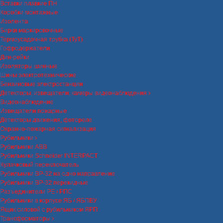
Вставки плавкие ПН
Коробки монтажные
Изолента
Бирки маркировочные
Термоусадочная трубка (ТуТ)
Гофродержатели
Дин-рейки
Изоляторы шинные
Шины электротехнические
Бензиновые электростанции
Детекторы, извещатели, камеры видеонаблюдения
Видеонаблюдение
Извещатели пожарные
Детекторы движения, фотореле
Охранно-пожарная сигнализация
Рубильники
Рубильники ABB
Рубильники Schneider INTERPACT
Кулачковый переключатель
Рубильники ВР-32 на одно направление
Рубильники ВР-32 перекидные
Разъединители РЕ / РПС
Рубильники в корпусе ЯБ / ЯБПВУ
Ящик силовой с рубильником ЯРП
Трансформаторы