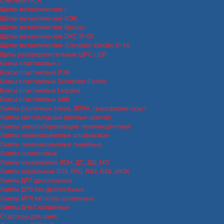
Счетчики ПСЧ
Щитки металлические
Щитки металлические ИЭК
Щитки металлические Кронус
Щитки металлические DKC IP-65
Щитки металлические Schneider Electric IP-66
Щиты распределительные ЩРС / ЩР
Боксы пластиковые
Боксы пластиковые ИЭК
Боксы пластиковые Schneider Electric
Боксы пластиковые Legrand
Боксы пластиковые ABB
Лампы различных типов, ЭПРА, трансформаторы
Лампы светодиодные (разные цоколи)
Лампы энергосберегающие люминисцентные
Лампы люминисцентные штырьковые
Лампы люминисцентные линейные
Лампы галогеновые
Лампы накаливания ЛОН, ДС, ДШ, МО
Лампы зеркальные R39, R50, R63, R80, ИКЗК
Лампы ДРЛ дроссельные
Лампы ДРВ без дроссельные
Лампы МГЛ металло-галогенные
Лампы ДНаТ натриевые
Стартеры для ламп