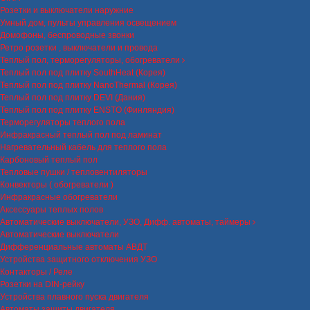
Розетки и выключатели наружние
Умный дом, пульты управления освещением
Домофоны, беспроводные звонки
Ретро розетки , выключатели и провода
Теплый пол, терморегуляторы, обогреватели
Теплый пол под плитку SouthHeat (Корея)
Теплый пол под плитку NanoThermal (Корея)
Теплый пол под плитку DEVI (Дания)
Теплый пол под плитку ENSTO (Финляндия)
Терморегуляторы теплого пола
Инфракрасный теплый пол под ламинат
Нагревательный кабель для теплого пола
Карбоновый теплый пол
Тепловые пушки / тепловентиляторы
Конвекторы ( обогреватели )
Инфракрасные обогреватели
Аксессуары теплых полов
Автоматические выключатели, УЗО, Дифф. автоматы, таймеры
Автоматические выключатели
Дифференциальные автоматы АВДТ
Устройства защитного отключения УЗО
Контакторы / Реле
Розетки на DIN-рейку
Устройства плавного пуска двигателя
Автоматы защиты двигателя