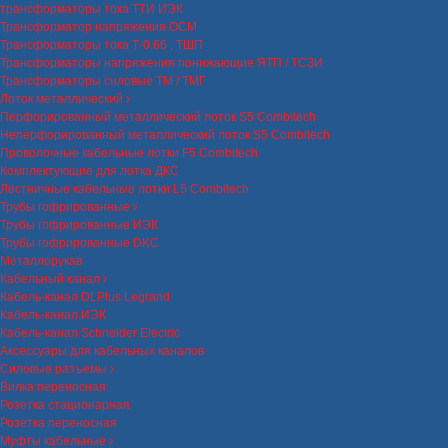
трансформаторы тока ТТИ ИЭК
Трансформатор напряжения ОСМ
Трансформаторы тока Т-0.66 , ТШП
Трансформаторы напряжения понижающие ЯТП / ТСЗИ
Трансформаторы силовые ТМ / ТМГ
Лоток металлический
Перфорированный металлический лоток S5 Combitech
Неперфорированный металлический лоток S5 Combitech
Проволочные кабельные лотки F5 Combitech
Комплектующие для лотка ДКС
Лестничные кабельные лотки L5 Combitech
Трубы гофрированные
Трубы гофрированные ИЭК
Трубы гофрированные DKC
Металлорукав
Кабельный канал
Кабель-канал DLPlus Legrand
Кабель-канал ИЭК
Кабель-канал Schneider Electric
Аксессуары для кабельных каналов
Силовые разъемы
Вилка переносная
Розетка стационарная
Розетка переносная
Муфты кабельные