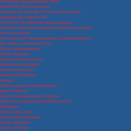
Стабилизаторы напряжения Volter
Опоры ЛЭП железобетонные
Арматура для монтажа ЛЭП и кабельных линий
Арматура для подвеса СИП
Плита ПЗК для закрытия кабеля в траншее
Линейная арматура и оборудование для монтажа ЛЭП
Лента сигнальная
Инструмент для электромонтажа / электроинструмент
Инструмент для монтажа ЛЭП
Прессы гидравлические
Клещи обжимные
Измерительные приборы
Монтажный инструмент
Ножницы кабельные
Электроинструменты
Фонари
Аксессуары для электромонтажа
Крепеж / Метизы
Светосигнальная арматура, кнопки
Защитные средства электробезопасности
Клеммники
Патроны для ламп
Наконечники кабельные
Гильзы кабельные
Хомуты (стяжки)