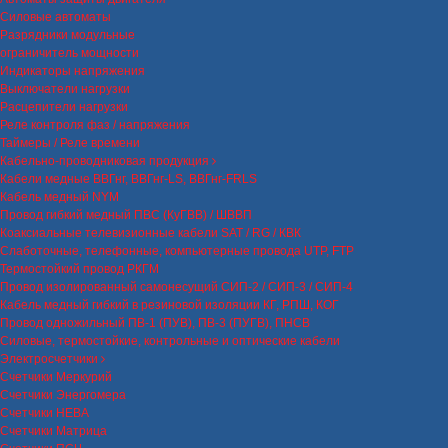
Силовые автоматы
Разрядники модульные
ограничитель мощности
Индикаторы напряжения
Выключатели нагрузки
Расцепители нагрузки
Реле контроля фаз / напряжения
Таймеры / Реле времени
Кабельно-проводниковая продукция
Кабели медные ВВГнг, ВВГнг-LS, ВВГнг-FRLS
Кабель медный NYM
Провод гибкий медный ПВС (КуГВВ) / ШВВП
Коаксиальные телевизионные кабели SAT / RG / КВК
Слаботочные, телефонные, компьютерные провода UTP, FTP
Термостойкий провод РКГМ
Провод изолированный самонесущий СИП-2 / СИП-3 / СИП-4
Кабель медный гибкий в резиновой изоляции КГ, РПШ, КОГ
Провод одножильный ПВ-1 (ПУВ), ПВ-3 (ПУГВ), ПНСВ
Силовые, термостойкие, контрольные и оптические кабели
Электросчетчики
Счетчики Меркурий
Счетчики Энергомера
Счетчики НЕВА
Счетчики Матрица