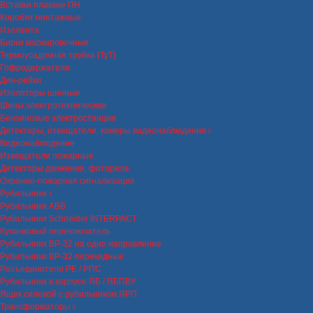
Вставки плавкие ПН
Коробки монтажные
Изолента
Бирки маркировочные
Термоусадочная трубка (ТуТ)
Гофродержатели
Дин-рейки
Изоляторы шинные
Шины электротехнические
Бензиновые электростанции
Детекторы, извещатели, камеры видеонаблюдения
Видеонаблюдение
Извещатели пожарные
Детекторы движения, фотореле
Охранно-пожарная сигнализация
Рубильники
Рубильники ABB
Рубильники Schneider INTERPACT
Кулачковый переключатель
Рубильники ВР-32 на одно направление
Рубильники ВР-32 перекидные
Разъединители РЕ / РПС
Рубильники в корпусе ЯБ / ЯБПВУ
Ящик силовой с рубильником ЯРП
Трансформаторы