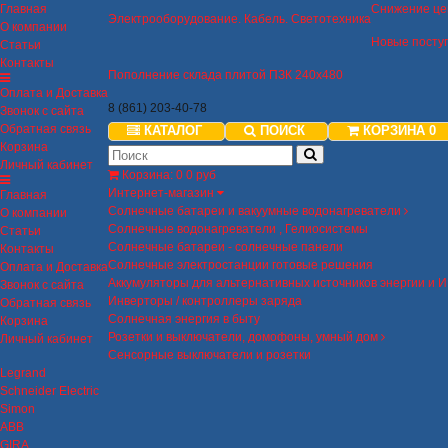
Главная
Снижение це
Электрооборудование. Кабель. Светотехника
О компании
Новые посту
Статьи
Контакты
Пополнение склада плитой ПЗК 240х480
Оплата и Доставка
8 (861) 203-40-78
Звонок с сайта
Обратная связь
КАТАЛОГ
ПОИСК
КОРЗИНА
0
Корзина
Личный кабинет
Корзина
:
0
0 руб
Интернет-магазин
Главная
Солнечные батареи и вакуумные водонагреватели
О компании
Солнечные водонагреватели , Гелиосистемы
Статьи
Солнечные батареи - солнечные панели
Контакты
Солнечные электростанции готовые решения
Оплата и Доставка
Аккумуляторы для альтернативных источников энергии и 
Звонок с сайта
Инверторы / контроллеры заряда
Обратная связь
Солнечная энергия в быту
Корзина
Розетки и выключатели, домофоны, умный дом
Личный кабинет
Сенсорные выключатели и розетки
Legrand
Schneider Electric
Simon
ABB
GIRA