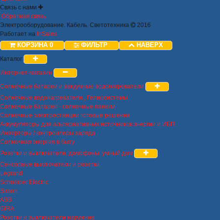
Связь с нами
Обратная связь
Электрооборудование. Кабель. Светотехника
2016
Работает на
InSales
КОРЗИНА
0
ФИЛЬТР
НАВЕРХ
Каталог
Интернет-магазин
Солнечные батареи и вакуумные водонагреватели
Солнечные водонагреватели , Гелиосистемы
Солнечные батареи - солнечные панели
Солнечные электростанции готовые решения
Аккумуляторы для альтернативных источников энергии и ИБП
Инверторы / контроллеры заряда
Солнечная энергия в быту
Розетки и выключатели, домофоны, умный дом
Сенсорные выключатели и розетки
Legrand
Schneider Electric
Simon
ABB
GIRA
Розетки и выключатели наружние