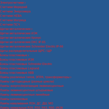
Электросчетчики
Счетчики Меркурий
Счетчики Энергомера
Счетчики НЕВА
Счетчики Матрица
Счетчики ПСЧ
Щитки металлические
Щитки металлические ИЭК
Щитки металлические Кронус
Щитки металлические DKC IP-65
Щитки металлические Schneider Electric IP-66
Щиты распределительные ЩРС / ЩР
Боксы пластиковые
Боксы пластиковые ИЭК
Боксы пластиковые Schneider Electric
Боксы пластиковые Legrand
Боксы пластиковые ABB
Лампы различных типов, ЭПРА, трансформаторы
Лампы светодиодные (разные цоколи)
Лампы энергосберегающие люминисцентные
Лампы люминисцентные штырьковые
Лампы люминисцентные линейные
Лампы галогеновые
Лампы накаливания ЛОН, ДС, ДШ, МО
Лампы зеркальные R39, R50, R63, R80, ИКЗК