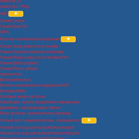
серия № 15
серия № 27 Play
ABB
Серия Cosmo
Серия Basic 55
GIRA
Розетки и выключатели наружние
Серия Этюд открытая установка
Серия Fazenda открытая установка
Серия Рондо открытая установка IP44
Серия Quteo Legrand
Серия Plexo Legrand
Удлинители
Вилки кабельные
Розетки и выключатели наружние ИЭК
Колодка Makel
Силовые вилки и розетки
Умный дом, пульты управления освещением
Домофоны, беспроводные звонки
Ретро розетки , выключатели и провода
Теплый пол, терморегуляторы, обогреватели
Теплый пол под плитку SouthHeat (Корея)
Теплый пол под плитку NanoThermal (Корея)
Теплый пол под плитку DEVI (Дания)