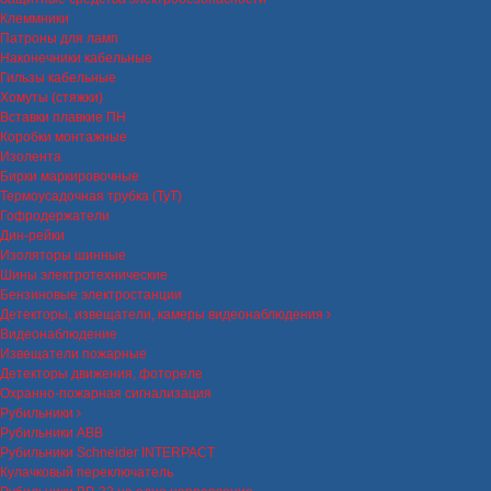
Клеммники
Патроны для ламп
Наконечники кабельные
Гильзы кабельные
Хомуты (стяжки)
Вставки плавкие ПН
Коробки монтажные
Изолента
Бирки маркировочные
Термоусадочная трубка (ТуТ)
Гофродержатели
Дин-рейки
Изоляторы шинные
Шины электротехнические
Бензиновые электростанции
Детекторы, извещатели, камеры видеонаблюдения
Видеонаблюдение
Извещатели пожарные
Детекторы движения, фотореле
Охранно-пожарная сигнализация
Рубильники
Рубильники ABB
Рубильники Schneider INTERPACT
Кулачковый переключатель