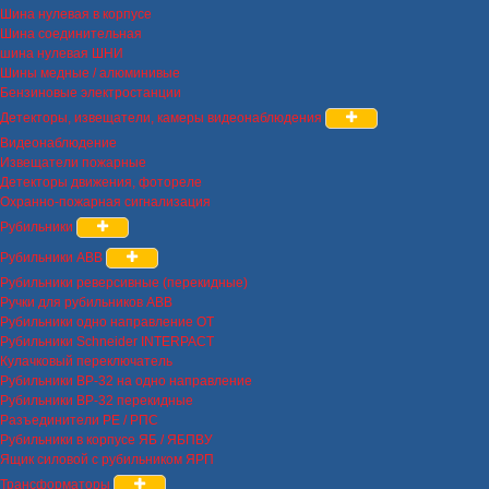
Шина нулевая в корпусе
Шина соединительная
шина нулевая ШНИ
Шины медные / алюминивые
Бензиновые электростанции
Детекторы, извещатели, камеры видеонаблюдения
Видеонаблюдение
Извещатели пожарные
Детекторы движения, фотореле
Охранно-пожарная сигнализация
Рубильники
Рубильники ABB
Рубильники реверсивные (перекидные)
Ручки для рубильников ABB
Рубильники одно направление OT
Рубильники Schneider INTERPACT
Кулачковый переключатель
Рубильники ВР-32 на одно направление
Рубильники ВР-32 перекидные
Разъединители РЕ / РПС
Рубильники в корпусе ЯБ / ЯБПВУ
Ящик силовой с рубильником ЯРП
Трансформаторы