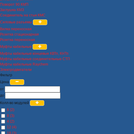
Поворот 90 КМП
Заглушка КМЗ
Соединитель на стык КМС
Силовые разъемы
Вилка переносная
Розетка стационарная
Розетка переносная
Муфты кабельные
Муфты кабельные концевые КВТп, КНТп
Муфты кабельные соединительные СТП
Муфты кабельные Raychem
Электродвигатели
Фильтр
Цена
от
до
Колл-во модулей
6 (2)
8 (3)
4 (2)
12 (4)
18 (3)