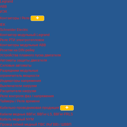
Legrand
ABB
ИЭК
Контакторы / Реле
IEK
Schneider Electric
Контактор модульный Legrand
Реле РТИ электротепловое
Контакторы модульные ABB
Розетки на DIN-рейку
Устройства плавного пуска двигателя
Автоматы защиты двигателя
Силовые автоматы
Разрядники модульные
ограничитель мощности
Индикаторы напряжения
Выключатели нагрузки
Расцепители нагрузки
Реле контроля фаз / напряжения
Таймеры / Реле времени
Кабельно-проводниковая продукция
Кабели медные ВВГнг, ВВГнг-LS, ВВГнг-FRLS
Кабель медный NYM
Провод гибкий медный ПВС (КуГВВ) / ШВВП