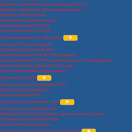
Драйверы и контроллеры для светодиодной ленты
Профили алюминиевые для светодиодных лент
Гирлянды / световые сетки
Рекламные светодиодные панели
Светильники серии ЛПО IP20
Светильники серии НПО, НББ
Светильники серии РКУ / ЖКУ Кобры
Светильник РКУ для ламп ДРЛ
Светильник ЖКУ для ламп Днат
Светильники серии НПП, НСП IP54 (Банные)
Светильники серии ЛСП IP65 (люминисцентные + светодиодные)
Светильники термостойкие для саун и бань
Светильники аварийно-эвакуационные
Прожекторы ИО, МГЛ
Прожекторы металлогалогеновые МГЛ
Прожекторы галогеновые ИО
Светильники серии ЛПБ
Стабилизаторы напряжения , ИБП
Стабилизаторы напряжения ИЭК
Резервные источники питания для охранно-пожарных систем
Стабилизаторы напряжения Volter
Опоры ЛЭП железобетонные
Арматура для монтажа ЛЭП и кабельных линий