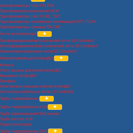
трансформаторы тока ТТИ ИЭК
Трансформатор напряжения ОСМ
Трансформаторы тока Т-0.66 , ТШП
Трансформаторы напряжения понижающие ЯТП / ТСЗИ
Трансформаторы силовые ТМ / ТМГ
Лоток металлический
Перфорированный металлический лоток S5 Combitech
Неперфорированный металлический лоток S5 Combitech
Проволочные кабельные лотки F5 Combitech
Комплектующие для лотка ДКС
Консоль
Угол и крышки для уголов лотка ДКС
Крышка на лоток ДКС
Профиль
Ответвители и крышки ответвителей ДКС
Лестничные кабельные лотки L5 Combitech
Трубы гофрированные
Трубы гофрированные ИЭК
Труба гофрированная ПНД черная
Труба жесткая ИЭК
Гофротруба серая
Трубы гофрированные DKC