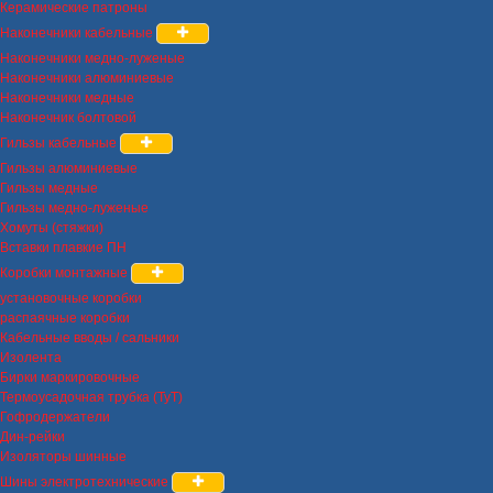
Керамические патроны
Наконечники кабельные
Наконечники медно-луженые
Наконечники алюминиевые
Наконечники медные
Наконечник болтовой
Гильзы кабельные
Гильзы алюминиевые
Гильзы медные
Гильзы медно-луженые
Хомуты (стяжки)
Вставки плавкие ПН
Коробки монтажные
установочные коробки
распаячные коробки
Кабельные вводы / сальники
Изолента
Бирки маркировочные
Термоусадочная трубка (ТуТ)
Гофродержатели
Дин-рейки
Изоляторы шинные
Шины электротехнические