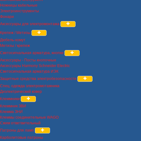
Ножницы кабельные
Электроинструменты
Фонари
Аксессуары для электромонтажа
Крепеж / Метизы
Дюбель-хомут
Метизы / крепеж
Светосигнальная арматура, кнопки
Аксессуары - Посты кнопочные
Аксессуары Harmony Schneider Electric
Светосигнальная арматура ИЭК
Защитные средства электробезопасности
Спец. одежда электромотажника
Диэлектрический ковер
Клеммники
Клеммник ЗВИ
Клемма ЗНИ
Клеммы соединительные WAGO
Сжим ответвительный
Патроны для ламп
Карболитовые патроны