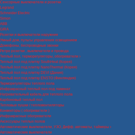
Сенсорные выключатели и розетки
Legrand
Schneider Electric
Simon
ABB
GIRA
Розетки и выключатели наружние
Умный дом, пульты управления освещением
Домофоны, беспроводные звонки
Ретро розетки , выключатели и провода
Теплый пол, терморегуляторы, обогреватели
Теплый пол под плитку SouthHeat (Корея)
Теплый пол под плитку NanoThermal (Корея)
Теплый пол под плитку DEVI (Дания)
Теплый пол под плитку ENSTO (Финляндия)
Терморегуляторы теплого пола
Инфракрасный теплый пол под ламинат
Нагревательный кабель для теплого пола
Карбоновый теплый пол
Тепловые пушки / тепловентиляторы
Конвекторы ( обогреватели )
Инфракрасные обогреватели
Аксессуары теплых полов
Автоматические выключатели, УЗО, Дифф. автоматы, таймеры
Автоматические выключатели