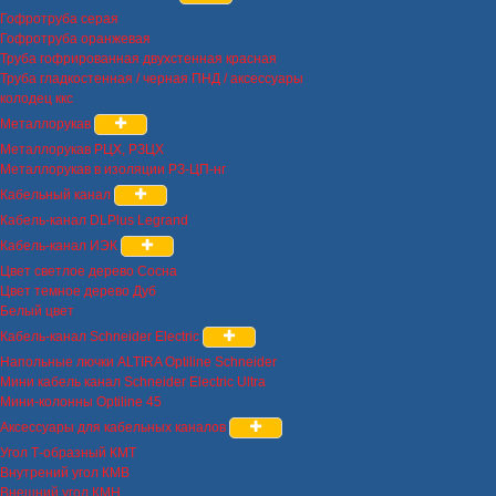
Гофротруба серая
Гофротруба оранжевая
Труба гофрированная двухстенная красная
Труба гладкостенная / черная ПНД / аксессуары
колодец ккс
Металлорукав
Металлорукав РЦХ, РЗЦХ
Металлорукав в изоляции РЗ-ЦП-нг
Кабельный канал
Кабель-канал DLPlus Legrand
Кабель-канал ИЭК
Цвет светлое дерево Сосна
Цвет темное дерево Дуб
Белый цвет
Кабель-канал Schneider Electric
Напольные лючки ALTIRA Optiline Schneider
Мини кабель канал Schneider Electric Ultra
Мини-колонны Optiline 45
Аксессуары для кабельных каналов
Угол Т-образный КМТ
Внутрений угол КМВ
Внешний угол КМН