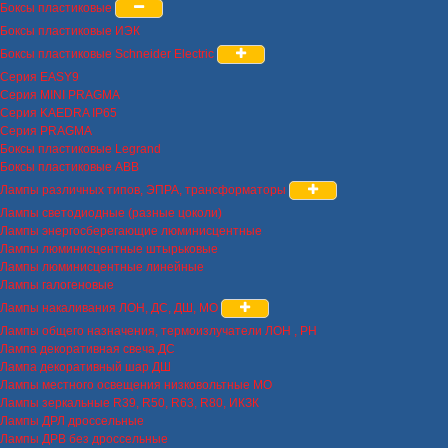
Боксы пластиковые
Боксы пластиковые ИЭК
Боксы пластиковые Schneider Electric
Серия EASY9
Серия MINI PRAGMA
Серия KAEDRA IP65
Серия PRAGMA
Боксы пластиковые Legrand
Боксы пластиковые ABB
Лампы различных типов, ЭПРА, трансформаторы
Лампы светодиодные (разные цоколи)
Лампы энергосберегающие люминисцентные
Лампы люминисцентные штырьковые
Лампы люминисцентные линейные
Лампы галогеновые
Лампы накаливания ЛОН, ДС, ДШ, МО
Лампы общего назначения, термоизлучатели ЛОН , РН
Лампа декоративная свеча ДС
Лампа декоративный шар ДШ
Лампы местного освещения низковольтные МО
Лампы зеркальные R39, R50, R63, R80, ИКЗК
Лампы ДРЛ дроссельные
Лампы ДРВ без дроссельные