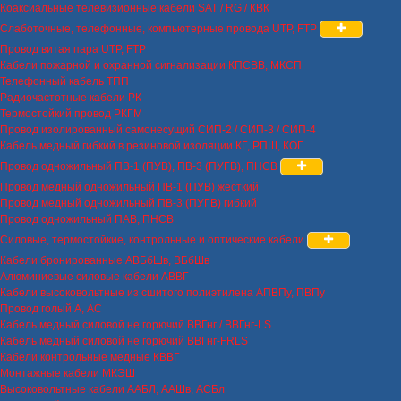
Коаксиальные телевизионные кабели SAT / RG / КВК
Слаботочные, телефонные, компьютерные провода UTP, FTP
Провод витая пара UTP, FTP
Кабели пожарной и охранной сигнализации КПСВВ, МКСП
Телефонный кабель ТПП
Радиочастотные кабели РК
Термостойкий провод РКГМ
Провод изолированный самонесущий СИП-2 / СИП-3 / СИП-4
Кабель медный гибкий в резиновой изоляции КГ, РПШ, КОГ
Провод одножильный ПВ-1 (ПУВ), ПВ-3 (ПУГВ), ПНСВ
Провод медный одножильный ПВ-1 (ПУВ) жесткий
Провод медный одножильный ПВ-3 (ПУГВ) гибкий
Провод одножильный ПАВ, ПНСВ
Силовые, термостойкие, контрольные и оптические кабели
Кабели бронированные АВБбШв, ВБбШв
Алюминиевые силовые кабели АВВГ
Кабели высоковольтные из сшитого полиэтилена АПВПу, ПВПу
Провод голый А, АС
Кабель медный силовой не горючий ВВГнг / ВВГнг-LS
Кабель медный силовой не горючий ВВГнг-FRLS
Кабели контрольные медные КВВГ
Монтажные кабели МКЭШ
Высоковольтные кабели ААБЛ, ААШв, АСБл