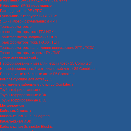
Рубильники ВР-32 на одно направление
Рубильники ВР-32 перекидные
Разъединители РЕ / РПС
Рубильники в корпусе ЯБ / ЯБПВУ
Ящик силовой с рубильником ЯРП
Трансформаторы
трансформаторы тока ТТИ ИЭК
Трансформатор напряжения ОСМ
Трансформаторы тока Т-0.66 , ТШП
Трансформаторы напряжения понижающие ЯТП / ТСЗИ
Трансформаторы силовые ТМ / ТМГ
Лоток металлический
Перфорированный металлический лоток S5 Combitech
Неперфорированный металлический лоток S5 Combitech
Проволочные кабельные лотки F5 Combitech
Комплектующие для лотка ДКС
Лестничные кабельные лотки L5 Combitech
Трубы гофрированные
Трубы гофрированные ИЭК
Трубы гофрированные DKC
Металлорукав
Кабельный канал
Кабель-канал DLPlus Legrand
Кабель-канал ИЭК
Кабель-канал Schneider Electric