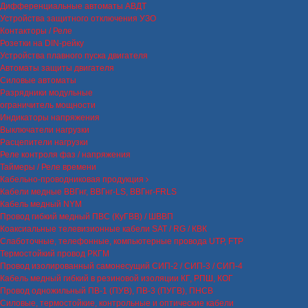
Дифференциальные автоматы АВДТ
Устройства защитного отключения УЗО
Контакторы / Реле
Розетки на DIN-рейку
Устройства плавного пуска двигателя
Автоматы защиты двигателя
Силовые автоматы
Разрядники модульные
ограничитель мощности
Индикаторы напряжения
Выключатели нагрузки
Расцепители нагрузки
Реле контроля фаз / напряжения
Таймеры / Реле времени
Кабельно-проводниковая продукция
Кабели медные ВВГнг, ВВГнг-LS, ВВГнг-FRLS
Кабель медный NYM
Провод гибкий медный ПВС (КуГВВ) / ШВВП
Коаксиальные телевизионные кабели SAT / RG / КВК
Слаботочные, телефонные, компьютерные провода UTP, FTP
Термостойкий провод РКГМ
Провод изолированный самонесущий СИП-2 / СИП-3 / СИП-4
Кабель медный гибкий в резиновой изоляции КГ, РПШ, КОГ
Провод одножильный ПВ-1 (ПУВ), ПВ-3 (ПУГВ), ПНСВ
Силовые, термостойкие, контрольные и оптические кабели