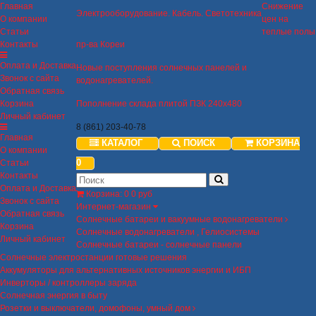
Главная
Снижение
Электрооборудование. Кабель. Светотехника
О компании
цен на
Статьи
теплые полы
Контакты
пр-ва Кореи
Оплата и Доставка
Новые поступления солнечных панелей и
Звонок с сайта
водонагревателей.
Обратная связь
Корзина
Пополнение склада плитой ПЗК 240х480
Личный кабинет
8 (861) 203-40-78
Главная
КАТАЛОГ
ПОИСК
КОРЗИНА
О компании
0
Статьи
Контакты
Оплата и Доставка
Корзина
:
0
0 руб
Звонок с сайта
Интернет-магазин
Обратная связь
Солнечные батареи и вакуумные водонагреватели
Корзина
Солнечные водонагреватели , Гелиосистемы
Личный кабинет
Солнечные батареи - солнечные панели
Солнечные электростанции готовые решения
Аккумуляторы для альтернативных источников энергии и ИБП
Инверторы / контроллеры заряда
Солнечная энергия в быту
Розетки и выключатели, домофоны, умный дом