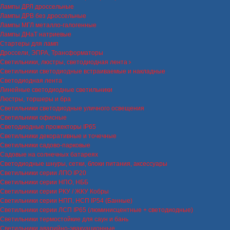
Лампы ДРЛ дроссельные
Лампы ДРВ без дроссельные
Лампы МГЛ металло-галогенные
Лампы ДНаТ натриевые
Стартеры для ламп
Дроссели, ЭПРА, Трансформаторы
Светильники, люстры, светодиодная лента
Светильники светодиодные встраиваемые и накладные
Светодиодная лента
Линейные светодиодные светильники
Люстры, торшеры и бра
Светильники светодиодные уличного освещения
Светильники офисные
Светодиодные прожекторы IP65
Светильники декоративные и точечные
Светильники садово-парковые
Садовые на солнечных батареях
Светодиодные шнуры, сетки, блоки питания, аксессуары
Светильники серии ЛПО IP20
Светильники серии НПО, НББ
Светильники серии РКУ / ЖКУ Кобры
Светильники серии НПП, НСП IP54 (Банные)
Светильники серии ЛСП IP65 (люминисцентные + светодиодные)
Светильники термостойкие для саун и бань
Светильники аварийно-эвакуационные