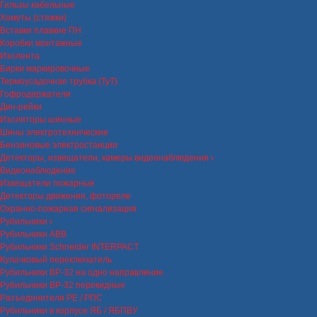
Гильзы кабельные
Хомуты (стяжки)
Вставки плавкие ПН
Коробки монтажные
Изолента
Бирки маркировочные
Термоусадочная трубка (ТуТ)
Гофродержатели
Дин-рейки
Изоляторы шинные
Шины электротехнические
Бензиновые электростанции
Детекторы, извещатели, камеры видеонаблюдения
Видеонаблюдение
Извещатели пожарные
Детекторы движения, фотореле
Охранно-пожарная сигнализация
Рубильники
Рубильники ABB
Рубильники Schneider INTERPACT
Кулачковый переключатель
Рубильники ВР-32 на одно направление
Рубильники ВР-32 перекидные
Разъединители РЕ / РПС
Рубильники в корпусе ЯБ / ЯБПВУ