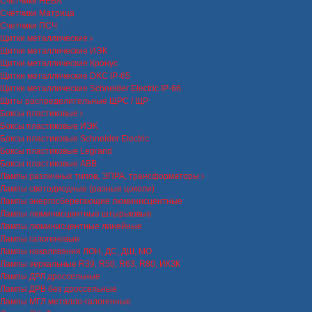
Счетчики НЕВА
Счетчики Матрица
Счетчики ПСЧ
Щитки металлические
Щитки металлические ИЭК
Щитки металлические Кронус
Щитки металлические DKC IP-65
Щитки металлические Schneider Electric IP-66
Щиты распределительные ЩРС / ЩР
Боксы пластиковые
Боксы пластиковые ИЭК
Боксы пластиковые Schneider Electric
Боксы пластиковые Legrand
Боксы пластиковые ABB
Лампы различных типов, ЭПРА, трансформаторы
Лампы светодиодные (разные цоколи)
Лампы энергосберегающие люминисцентные
Лампы люминисцентные штырьковые
Лампы люминисцентные линейные
Лампы галогеновые
Лампы накаливания ЛОН, ДС, ДШ, МО
Лампы зеркальные R39, R50, R63, R80, ИКЗК
Лампы ДРЛ дроссельные
Лампы ДРВ без дроссельные
Лампы МГЛ металло-галогенные