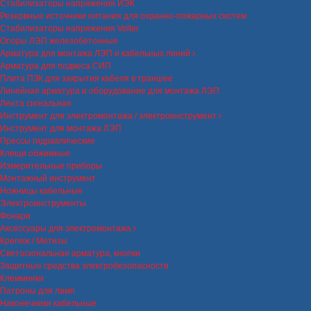
Стабилизаторы напряжения ИЭК
Резервные источники питания для охранно-пожарных систем
Стабилизаторы напряжения Volter
Опоры ЛЭП железобетонные
Арматура для монтажа ЛЭП и кабельных линий
Арматура для подвеса СИП
Плита ПЗК для закрытия кабеля в траншее
Линейная арматура и оборудование для монтажа ЛЭП
Лента сигнальная
Инструмент для электромонтажа / электроинструмент
Инструмент для монтажа ЛЭП
Прессы гидравлические
Клещи обжимные
Измерительные приборы
Монтажный инструмент
Ножницы кабельные
Электроинструменты
Фонари
Аксессуары для электромонтажа
Крепеж / Метизы
Светосигнальная арматура, кнопки
Защитные средства электробезопасности
Клеммники
Патроны для ламп
Наконечники кабельные