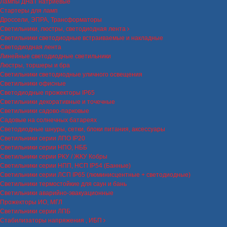
Лампы ДНаТ натриевые
Стартеры для ламп
Дроссели, ЭПРА, Трансформаторы
Светильники, люстры, светодиодная лента
Светильники светодиодные встраиваемые и накладные
Светодиодная лента
Линейные светодиодные светильники
Люстры, торшеры и бра
Светильники светодиодные уличного освещения
Светильники офисные
Светодиодные прожекторы IP65
Светильники декоративные и точечные
Светильники садово-парковые
Садовые на солнечных батареях
Светодиодные шнуры, сетки, блоки питания, аксессуары
Светильники серии ЛПО IP20
Светильники серии НПО, НББ
Светильники серии РКУ / ЖКУ Кобры
Светильники серии НПП, НСП IP54 (Банные)
Светильники серии ЛСП IP65 (люминисцентные + светодиодные)
Светильники термостойкие для саун и бань
Светильники аварийно-эвакуационные
Прожекторы ИО, МГЛ
Светильники серии ЛПБ
Стабилизаторы напряжения , ИБП