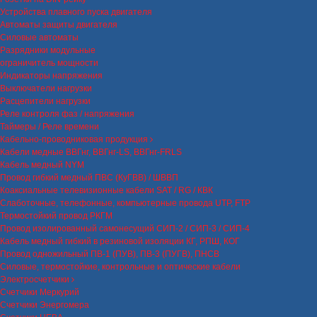
Устройства плавного пуска двигателя
Автоматы защиты двигателя
Силовые автоматы
Разрядники модульные
ограничитель мощности
Индикаторы напряжения
Выключатели нагрузки
Расцепители нагрузки
Реле контроля фаз / напряжения
Таймеры / Реле времени
Кабельно-проводниковая продукция
Кабели медные ВВГнг, ВВГнг-LS, ВВГнг-FRLS
Кабель медный NYM
Провод гибкий медный ПВС (КуГВВ) / ШВВП
Коаксиальные телевизионные кабели SAT / RG / КВК
Слаботочные, телефонные, компьютерные провода UTP, FTP
Термостойкий провод РКГМ
Провод изолированный самонесущий СИП-2 / СИП-3 / СИП-4
Кабель медный гибкий в резиновой изоляции КГ, РПШ, КОГ
Провод одножильный ПВ-1 (ПУВ), ПВ-3 (ПУГВ), ПНСВ
Силовые, термостойкие, контрольные и оптические кабели
Электросчетчики
Счетчики Меркурий
Счетчики Энергомера