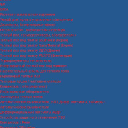
IEK
GIRA
Розетки и выключатели наружние
Умный дом, пульты управления освещением
Домофоны, беспроводные звонки
Ретро розетки , выключатели и провода
Теплый пол, терморегуляторы, обогреватели
Теплый пол под плитку SouthHeat (Корея)
Теплый пол под плитку NanoThermal (Корея)
Теплый пол под плитку DEVI (Дания)
Теплый пол под плитку ENSTO (Финляндия)
Терморегуляторы теплого пола
Инфракрасный теплый пол под ламинат
Нагревательный кабель для теплого пола
Карбоновый теплый пол
Тепловые пушки / тепловентиляторы
Конвекторы ( обогреватели )
Инфракрасные обогреватели
Аксессуары теплых полов
Автоматические выключатели, УЗО, Дифф. автоматы, таймеры
Автоматические выключатели
Дифференциальные автоматы АВДТ
Устройства защитного отключения УЗО
Контакторы / Реле
Розетки на DIN-рейку