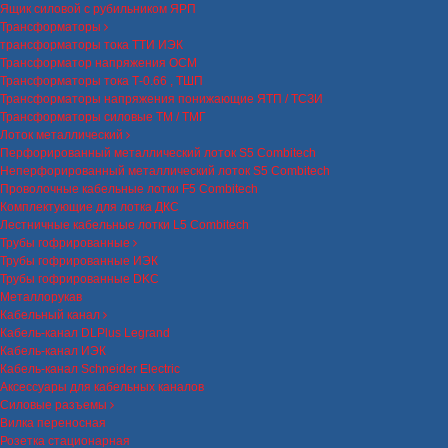
Ящик силовой с рубильником ЯРП
Трансформаторы
трансформаторы тока ТТИ ИЭК
Трансформатор напряжения ОСМ
Трансформаторы тока Т-0.66 , ТШП
Трансформаторы напряжения понижающие ЯТП / ТСЗИ
Трансформаторы силовые ТМ / ТМГ
Лоток металлический
Перфорированный металлический лоток S5 Combitech
Неперфорированный металлический лоток S5 Combitech
Проволочные кабельные лотки F5 Combitech
Комплектующие для лотка ДКС
Лестничные кабельные лотки L5 Combitech
Трубы гофрированные
Трубы гофрированные ИЭК
Трубы гофрированные DKC
Металлорукав
Кабельный канал
Кабель-канал DLPlus Legrand
Кабель-канал ИЭК
Кабель-канал Schneider Electric
Аксессуары для кабельных каналов
Силовые разъемы
Вилка переносная
Розетка стационарная