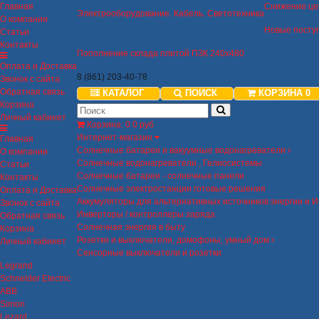
Главная
Снижение це
Электрооборудование. Кабель. Светотехника
О компании
Новые посту
Статьи
Контакты
Пополнение склада плитой ПЗК 240х480
Оплата и Доставка
8 (861) 203-40-78
Звонок с сайта
Обратная связь
КАТАЛОГ
ПОИСК
КОРЗИНА
0
Корзина
Личный кабинет
Корзина
:
0
0 руб
Интернет-магазин
Главная
Солнечные батареи и вакуумные водонагреватели
О компании
Солнечные водонагреватели , Гелиосистемы
Статьи
Солнечные батареи - солнечные панели
Контакты
Солнечные электростанции готовые решения
Оплата и Доставка
Аккумуляторы для альтернативных источников энергии и 
Звонок с сайта
Инверторы / контроллеры заряда
Обратная связь
Солнечная энергия в быту
Корзина
Розетки и выключатели, домофоны, умный дом
Личный кабинет
Сенсорные выключатели и розетки
Legrand
Schneider Electric
ABB
Simon
Lezard