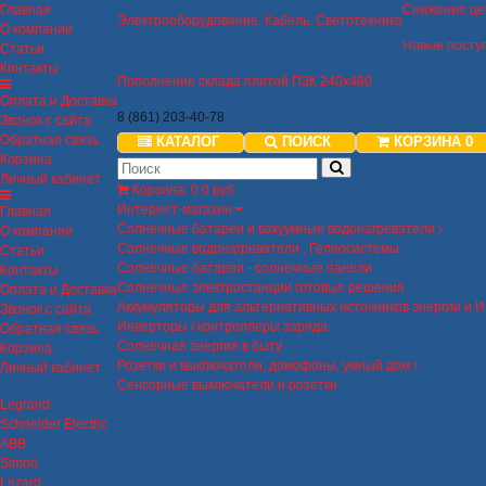
Главная
Снижение це
Электрооборудование. Кабель. Светотехника
О компании
Новые посту
Статьи
Контакты
Пополнение склада плитой ПЗК 240х480
Оплата и Доставка
8 (861) 203-40-78
Звонок с сайта
Обратная связь
КАТАЛОГ
ПОИСК
КОРЗИНА
0
Корзина
Личный кабинет
Корзина
:
0
0 руб
Интернет-магазин
Главная
Солнечные батареи и вакуумные водонагреватели
О компании
Солнечные водонагреватели , Гелиосистемы
Статьи
Солнечные батареи - солнечные панели
Контакты
Солнечные электростанции готовые решения
Оплата и Доставка
Аккумуляторы для альтернативных источников энергии и 
Звонок с сайта
Инверторы / контроллеры заряда
Обратная связь
Солнечная энергия в быту
Корзина
Розетки и выключатели, домофоны, умный дом
Личный кабинет
Сенсорные выключатели и розетки
Legrand
Schneider Electric
ABB
Simon
Lezard