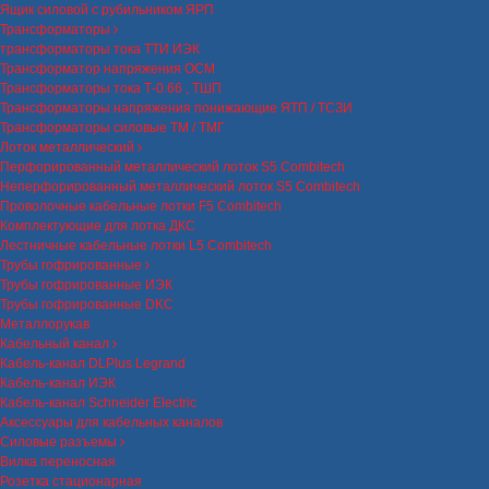
Ящик силовой с рубильником ЯРП
Трансформаторы
трансформаторы тока ТТИ ИЭК
Трансформатор напряжения ОСМ
Трансформаторы тока Т-0.66 , ТШП
Трансформаторы напряжения понижающие ЯТП / ТСЗИ
Трансформаторы силовые ТМ / ТМГ
Лоток металлический
Перфорированный металлический лоток S5 Combitech
Неперфорированный металлический лоток S5 Combitech
Проволочные кабельные лотки F5 Combitech
Комплектующие для лотка ДКС
Лестничные кабельные лотки L5 Combitech
Трубы гофрированные
Трубы гофрированные ИЭК
Трубы гофрированные DKC
Металлорукав
Кабельный канал
Кабель-канал DLPlus Legrand
Кабель-канал ИЭК
Кабель-канал Schneider Electric
Аксессуары для кабельных каналов
Силовые разъемы
Вилка переносная
Розетка стационарная