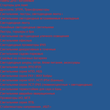
Лампы ДНаТ натриевые
Стартеры для ламп
Дроссели, ЭПРА, Трансформаторы
Светильники, люстры, светодиодная лента
Светильники светодиодные встраиваемые и накладные
Светодиодная лента
Линейные светодиодные светильники
Люстры, торшеры и бра
Светильники светодиодные уличного освещения
Светильники офисные
Светодиодные прожекторы IP65
Светильники декоративные и точечные
Светильники садово-парковые
Садовые на солнечных батареях
Светодиодные шнуры, сетки, блоки питания, аксессуары
Светильники серии ЛПО IP20
Светильники серии НПО, НББ
Светильники серии РКУ / ЖКУ Кобры
Светильники серии НПП, НСП IP54 (Банные)
Светильники серии ЛСП IP65 (люминисцентные + светодиодные)
Светильники термостойкие для саун и бань
Светильники аварийно-эвакуационные
Прожекторы ИО, МГЛ
Светильники серии ЛПБ
Стабилизаторы напряжения , ИБП