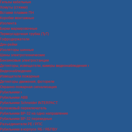
Гильзы кабельные
Хомуты (стяжки)
Вставки плавкие ПН
Коробки монтажные
Изолента
Бирки маркировочные
Термоусадочная трубка (ТуТ)
Гофродержатели
Дин-рейки
Изоляторы шинные
Шины электротехнические
Бензиновые электростанции
Детекторы, извещатели, камеры видеонаблюдения
Видеонаблюдение
Извещатели пожарные
Детекторы движения, фотореле
Охранно-пожарная сигнализация
Рубильники
Рубильники ABB
Рубильники Schneider INTERPACT
Кулачковый переключатель
Рубильники ВР-32 на одно направление
Рубильники ВР-32 перекидные
Разъединители РЕ / РПС
Рубильники в корпусе ЯБ / ЯБПВУ