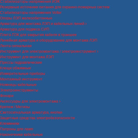
Стабилизаторы напряжения ИЭК
Резервные источники питания для охранно-пожарных систем
Стабилизаторы напряжения Volter
Опоры ЛЭП железобетонные
Арматура для монтажа ЛЭП и кабельных линий
Арматура для подвеса СИП
Плита ПЗК для закрытия кабеля в траншее
Линейная арматура и оборудование для монтажа ЛЭП
Лента сигнальная
Инструмент для электромонтажа / электроинструмент
Инструмент для монтажа ЛЭП
Прессы гидравлические
Клещи обжимные
Измерительные приборы
Монтажный инструмент
Ножницы кабельные
Электроинструменты
Фонари
Аксессуары для электромонтажа
Крепеж / Метизы
Светосигнальная арматура, кнопки
Защитные средства электробезопасности
Клеммники
Патроны для ламп
Наконечники кабельные