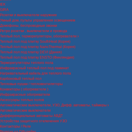
IEK
GIRA
Розетки и выключатели наружние
Умный дом, пульты управления освещением
Домофоны, беспроводные звонки
Ретро розетки , выключатели и провода
Теплый пол, терморегуляторы, обогреватели
Теплый пол под плитку SouthHeat (Корея)
Теплый пол под плитку NanoThermal (Корея)
Теплый пол под плитку DEVI (Дания)
Теплый пол под плитку ENSTO (Финляндия)
Терморегуляторы теплого пола
Инфракрасный теплый пол под ламинат
Нагревательный кабель для теплого пола
Карбоновый теплый пол
Тепловые пушки / тепловентиляторы
Конвекторы ( обогреватели )
Инфракрасные обогреватели
Аксессуары теплых полов
Автоматические выключатели, УЗО, Дифф. автоматы, таймеры
Автоматические выключатели
Дифференциальные автоматы АВДТ
Устройства защитного отключения УЗО
Контакторы / Реле
Розетки на DIN-рейку