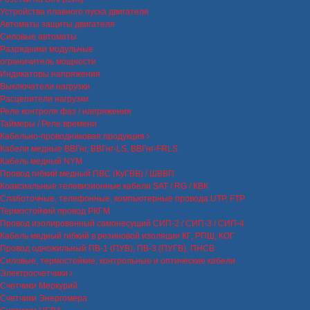
Устройства плавного пуска двигателя
Автоматы защиты двигателя
Силовые автоматы
Разрядники модульные
ограничитель мощности
Индикаторы напряжения
Выключатели нагрузки
Расцепители нагрузки
Реле контроля фаз / напряжения
Таймеры / Реле времени
Кабельно-проводниковая продукция
Кабели медные ВВГнг, ВВГнг-LS, ВВГнг-FRLS
Кабель медный NYM
Провод гибкий медный ПВС (КуГВВ) / ШВВП
Коаксиальные телевизионные кабели SAT / RG / КВК
Слаботочные, телефонные, компьютерные провода UTP, FTP
Термостойкий провод РКГМ
Провод изолированный самонесущий СИП-2 / СИП-3 / СИП-4
Кабель медный гибкий в резиновой изоляции КГ, РПШ, КОГ
Провод одножильный ПВ-1 (ПУВ), ПВ-3 (ПУГВ), ПНСВ
Силовые, термостойкие, контрольные и оптические кабели
Электросчетчики
Счетчики Меркурий
Счетчики Энергомера