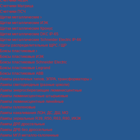
Счетчики НЕВА
Счетчики Матрица
Счетчики ПСЧ
Щитки металлические
Щитки металлические ИЭК
Щитки металлические Кронус
Щитки металлические DKC IP-65
Щитки металлические Schneider Electric IP-66
Щиты распределительные ЩРС / ЩР
Боксы пластиковые
Боксы пластиковые ИЭК
Боксы пластиковые Schneider Electric
Боксы пластиковые Legrand
Боксы пластиковые ABB
Лампы различных типов, ЭПРА, трансформаторы
Лампы светодиодные (разные цоколи)
Лампы энергосберегающие люминисцентные
Лампы люминисцентные штырьковые
Лампы люминисцентные линейные
Лампы галогеновые
Лампы накаливания ЛОН, ДС, ДШ, МО
Лампы зеркальные R39, R50, R63, R80, ИКЗК
Лампы ДРЛ дроссельные
Лампы ДРВ без дроссельные
Лампы МГЛ металло-галогенные