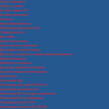
Гильзы кабельные
Хомуты (стяжки)
Вставки плавкие ПН
Коробки монтажные
Изолента
Бирки маркировочные
Термоусадочная трубка (ТуТ)
Гофродержатели
Дин-рейки
Изоляторы шинные
Шины электротехнические
Бензиновые электростанции
Детекторы, извещатели, камеры видеонаблюдения
Видеонаблюдение
Извещатели пожарные
Детекторы движения, фотореле
Охранно-пожарная сигнализация
Рубильники
Рубильники ABB
Рубильники Schneider INTERPACT
Кулачковый переключатель
Рубильники ВР-32 на одно направление
Рубильники ВР-32 перекидные
Разъединители РЕ / РПС
Рубильники в корпусе ЯБ / ЯБПВУ