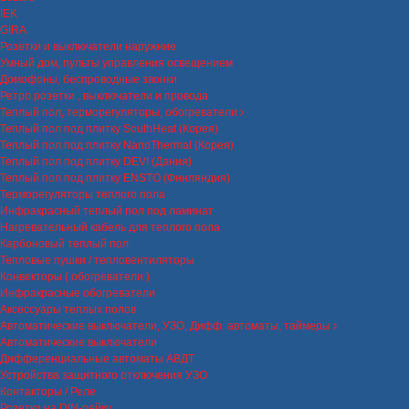
IEK
GIRA
Розетки и выключатели наружние
Умный дом, пульты управления освещением
Домофоны, беспроводные звонки
Ретро розетки , выключатели и провода
Теплый пол, терморегуляторы, обогреватели
Теплый пол под плитку SouthHeat (Корея)
Теплый пол под плитку NanoThermal (Корея)
Теплый пол под плитку DEVI (Дания)
Теплый пол под плитку ENSTO (Финляндия)
Терморегуляторы теплого пола
Инфракрасный теплый пол под ламинат
Нагревательный кабель для теплого пола
Карбоновый теплый пол
Тепловые пушки / тепловентиляторы
Конвекторы ( обогреватели )
Инфракрасные обогреватели
Аксессуары теплых полов
Автоматические выключатели, УЗО, Дифф. автоматы, таймеры
Автоматические выключатели
Дифференциальные автоматы АВДТ
Устройства защитного отключения УЗО
Контакторы / Реле
Розетки на DIN-рейку