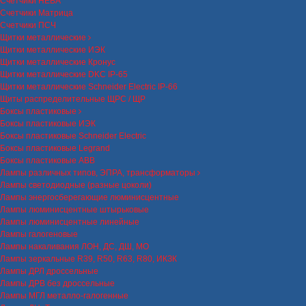
Счетчики НЕВА
Счетчики Матрица
Счетчики ПСЧ
Щитки металлические
Щитки металлические ИЭК
Щитки металлические Кронус
Щитки металлические DKC IP-65
Щитки металлические Schneider Electric IP-66
Щиты распределительные ЩРС / ЩР
Боксы пластиковые
Боксы пластиковые ИЭК
Боксы пластиковые Schneider Electric
Боксы пластиковые Legrand
Боксы пластиковые ABB
Лампы различных типов, ЭПРА, трансформаторы
Лампы светодиодные (разные цоколи)
Лампы энергосберегающие люминисцентные
Лампы люминисцентные штырьковые
Лампы люминисцентные линейные
Лампы галогеновые
Лампы накаливания ЛОН, ДС, ДШ, МО
Лампы зеркальные R39, R50, R63, R80, ИКЗК
Лампы ДРЛ дроссельные
Лампы ДРВ без дроссельные
Лампы МГЛ металло-галогенные