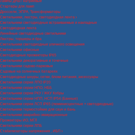
Лампы ДНаТ натриевые
Стартеры для ламп
Дроссели, ЭПРА, Трансформаторы
Светильники, люстры, светодиодная лента
Светильники светодиодные встраиваемые и накладные
Светодиодная лента
Линейные светодиодные светильники
Люстры, торшеры и бра
Светильники светодиодные уличного освещения
Светильники офисные
Светодиодные прожекторы IP65
Светильники декоративные и точечные
Светильники садово-парковые
Садовые на солнечных батареях
Светодиодные шнуры, сетки, блоки питания, аксессуары
Светильники серии ЛПО IP20
Светильники серии НПО, НББ
Светильники серии РКУ / ЖКУ Кобры
Светильники серии НПП, НСП IP54 (Банные)
Светильники серии ЛСП IP65 (люминисцентные + светодиодные)
Светильники термостойкие для саун и бань
Светильники аварийно-эвакуационные
Прожекторы ИО, МГЛ
Светильники серии ЛПБ
Стабилизаторы напряжения , ИБП