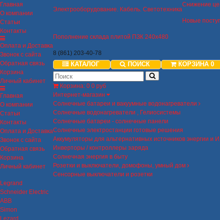
Главная
Снижение це
Электрооборудование. Кабель. Светотехника
О компании
Новые посту
Статьи
Контакты
Пополнение склада плитой ПЗК 240х480
Оплата и Доставка
8 (861) 203-40-78
Звонок с сайта
Обратная связь
КАТАЛОГ
ПОИСК
КОРЗИНА
0
Корзина
Личный кабинет
Корзина
:
0
0 руб
Интернет-магазин
Главная
Солнечные батареи и вакуумные водонагреватели
О компании
Солнечные водонагреватели , Гелиосистемы
Статьи
Солнечные батареи - солнечные панели
Контакты
Солнечные электростанции готовые решения
Оплата и Доставка
Аккумуляторы для альтернативных источников энергии и 
Звонок с сайта
Инверторы / контроллеры заряда
Обратная связь
Солнечная энергия в быту
Корзина
Розетки и выключатели, домофоны, умный дом
Личный кабинет
Сенсорные выключатели и розетки
Legrand
Schneider Electric
ABB
Simon
Lezard