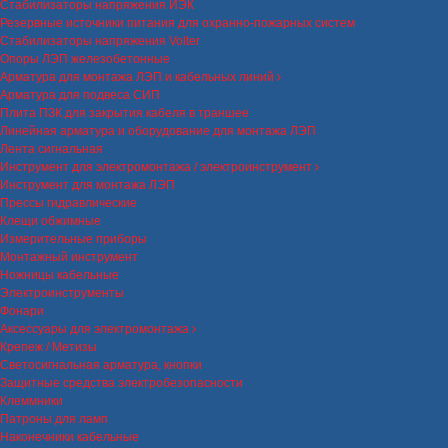
Стабилизаторы напряжения ИЭК
Резервные источники питания для охранно-пожарных систем
Стабилизаторы напряжения Volter
Опоры ЛЭП железобетонные
Арматура для монтажа ЛЭП и кабельных линий
Арматура для подвеса СИП
Плита ПЗК для закрытия кабеля в траншее
Линейная арматура и оборудование для монтажа ЛЭП
Лента сигнальная
Инструмент для электромонтажа / электроинструмент
Инструмент для монтажа ЛЭП
Прессы гидравлические
Клещи обжимные
Измерительные приборы
Монтажный инструмент
Ножницы кабельные
Электроинструменты
Фонари
Аксессуары для электромонтажа
Крепеж / Метизы
Светосигнальная арматура, кнопки
Защитные средства электробезопасности
Клеммники
Патроны для ламп
Наконечники кабельные