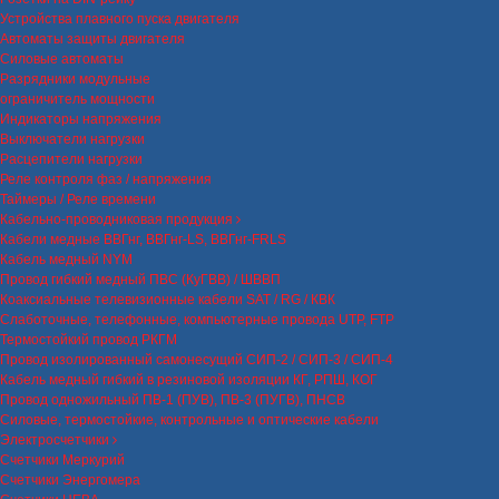
Устройства плавного пуска двигателя
Автоматы защиты двигателя
Силовые автоматы
Разрядники модульные
ограничитель мощности
Индикаторы напряжения
Выключатели нагрузки
Расцепители нагрузки
Реле контроля фаз / напряжения
Таймеры / Реле времени
Кабельно-проводниковая продукция
Кабели медные ВВГнг, ВВГнг-LS, ВВГнг-FRLS
Кабель медный NYM
Провод гибкий медный ПВС (КуГВВ) / ШВВП
Коаксиальные телевизионные кабели SAT / RG / КВК
Слаботочные, телефонные, компьютерные провода UTP, FTP
Термостойкий провод РКГМ
Провод изолированный самонесущий СИП-2 / СИП-3 / СИП-4
Кабель медный гибкий в резиновой изоляции КГ, РПШ, КОГ
Провод одножильный ПВ-1 (ПУВ), ПВ-3 (ПУГВ), ПНСВ
Силовые, термостойкие, контрольные и оптические кабели
Электросчетчики
Счетчики Меркурий
Счетчики Энергомера