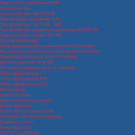
Ящик силовой с рубильником ЯРП
Трансформаторы
трансформаторы тока ТТИ ИЭК
Трансформатор напряжения ОСМ
Трансформаторы тока Т-0.66 , ТШП
Трансформаторы напряжения понижающие ЯТП / ТСЗИ
Трансформаторы силовые ТМ / ТМГ
Лоток металлический
Перфорированный металлический лоток S5 Combitech
Неперфорированный металлический лоток S5 Combitech
Проволочные кабельные лотки F5 Combitech
Комплектующие для лотка ДКС
Лестничные кабельные лотки L5 Combitech
Трубы гофрированные
Трубы гофрированные ИЭК
Трубы гофрированные DKC
Металлорукав
Кабельный канал
Кабель-канал DLPlus Legrand
Кабель-канал ИЭК
Кабель-канал Schneider Electric
Аксессуары для кабельных каналов
Силовые разъемы
Вилка переносная
Розетка стационарная