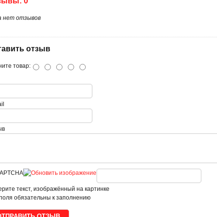
зывы: 0
а нет отзывов
тавить отзыв
ите товар:
il
ыв
рите текст, изображённый на картинке
поля обязательны к заполнению