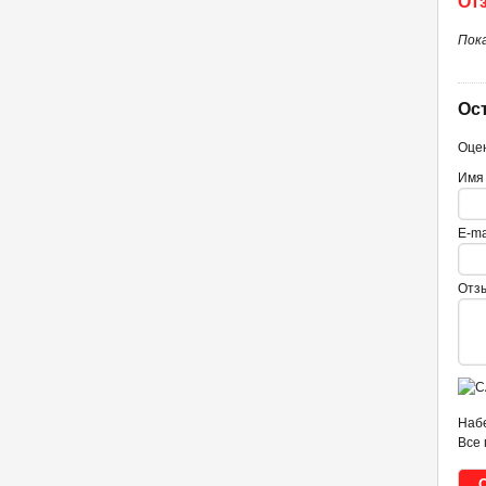
От
Пок
Ос
Оцен
Имя
E-ma
Отз
Набе
Все 