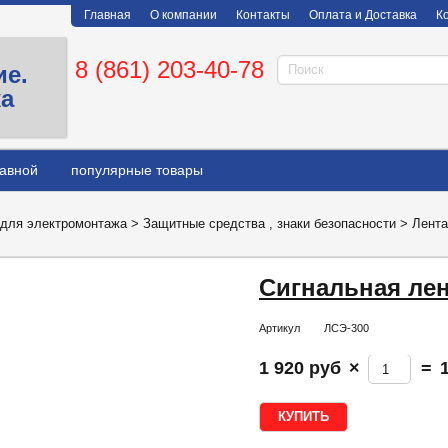
Главная
О компании
Контакты
Оплата и Доставка
К
8 (861) 203-40-78
ие.
ка
лавной
популярные товары
 для электромонтажа
>
Защитные средства , знаки безопасности
>
Лента
Сигнальная лен
Артикул
ЛСЭ-300
1 920 руб
×
=