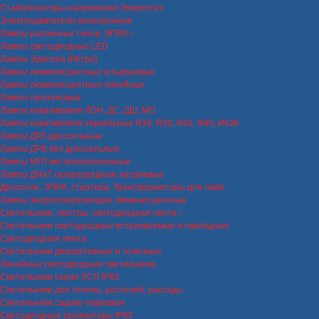
Стабилизаторы напряжения Энерготех
Электродвигатели асинхронные
Лампы различных типов, ЭПРА
Лампы светодиодные LED
Лампы Эдисона (Ретро)
Лампы люминисцентные штырьковые
Лампы люминисцентные линейные
Лампы галогеновые
Лампы накаливания ЛОН, ДС, ДШ, МО
Лампы накаливания зеркальные R39, R50, R63, R80, ИКЗК
Лампы ДРЛ дроссельные
Лампы ДРВ без дроссельные
Лампы МГЛ металлогалогенные
Лампы ДНаТ газоразрядные натриевые
Дроссели, ЭПРА, стартера, Трансформаторы для ламп
Лампы энергосберегающие люминисцентные
Светильники, люстры, светодиодная лента
Светильники светодиодные встраиваемые и накладные
Светодиодная лента
Светильники декоративные и точечные
Линейные светодиодные светильники
Светильники серии ЛСП IP65
Светильники для теплиц, растений, рассады
Светильники садово-парковые
Светодиодные прожекторы IP65