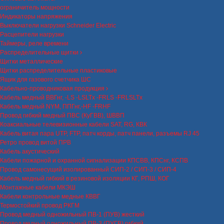
ограничитель мощности
Индикаторы напряжения
Выключатели нагрузки Schneider Electric
Расцепители нагрузки
Таймеры, реле времени
Распределительные щитки
Щитки металлические
Щитки распределительные пластиковые
Ящик для газового счетчика ШС
Кабельно-проводниковая продукция
Кабель медный ВВГнг, -LS -LSLTx -FRLS -FRLSLTx
Кабель медный NYM, ППГнг,-HF -FRHF
Провод гибкий медный ПВС (КуГВВ), ШВВП
Коаксиальные телевизионные кабели SAT, RG, КВК
Кабель витая пара UTP, FTP, патч корды, патч панели, разъемы RJ 45
Ретро провод витой ПРВ
Кабель акустический
Кабели пожарной и охранной сигнализации КПСВВ, КПСнг, КСПВ
Провод самонесущий изолированный СИП-2 / СИП-3 / СИП-4
Кабель медный гибкий в резиновой изоляции КГ, РПШ, КОГ
Монтажные кабели МКЭШ
Кабели контрольные медные КВВГ
Термостойкий провод РКГМ
Провод медный одножильный ПВ-1 (ПУВ) жесткий
Провод медный одножильный ПВ-3 (ПУГВ) гибкий