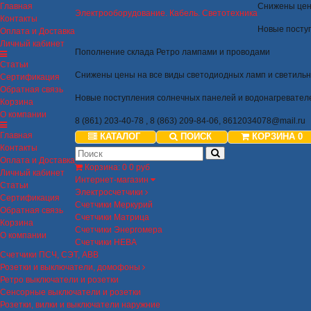
Главная
Снижены цен
Электрооборудование. Кабель. Светотехника
Контакты
Новые посту
Оплата и Доставка
Личный кабинет
Пополнение склада Ретро лампами и проводами
Статьи
Снижены цены на все виды светодиодных ламп и светильн
Сертификация
Обратная связь
Новые поступления солнечных панелей и водонагревател
Корзина
О компании
8 (861) 203-40-78 , 8 (863) 209-84-06,
8612034078@mail.ru
Главная
КАТАЛОГ
ПОИСК
КОРЗИНА
0
Контакты
Оплата и Доставка
Корзина
:
0
0 руб
Личный кабинет
Интернет-магазин
Статьи
Электросчетчики
Сертификация
Счетчики Меркурий
Обратная связь
Счетчики Матрица
Корзина
Счетчики Энергомера
О компании
Счетчики НЕВА
Счетчики ПСЧ, СЭТ, ABB
Розетки и выключатели, домофоны
Ретро выключатели и розетки
Сенсорные выключатели и розетки
Розетки, вилки и выключатели наружние