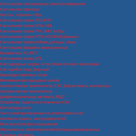
Светильники светодиодные уличного освещения
Светильники офисные
Люстры, торшеры и бра
Светильники серии ЛПО IP20
Светильники серии НПО, НББ
Светильники серии РКУ / ЖКУ Кобры
Светильники серии НПП, НСП IP54 (Банные)
Светильники термостойкие для саун и бань
Светильники аварийно-эвакуационные
Прожекторы ИО, МГЛ
Светильники серии ЛПБ
Светодиодные шнуры, сетки, блоки питания, аксессуары
Светящийся шнур Дюралайт
Гирлянды / световые сетки
Рекламные светодиодные панели
Автоматические выключатели, УЗО, Дифавтоматы, контакторы
Автоматические выключатели
Дифференциальные автоматы АВДТ
Устройства защитного отключения УЗО
Контакторы, реле
Частотный преобразователь электродвигателя
Автоматы защиты электродвигателей
Реле контроля фаз / напряжения
Ограничитель перенапряжения (Разрядники) модульные
Силовые автоматы