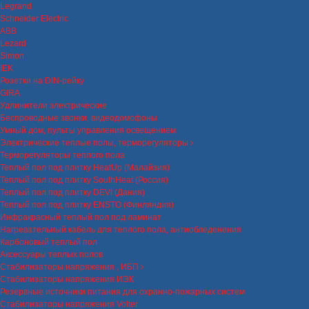
Legrand
Schneider Electric
ABB
Lezard
Simon
IEK
Розетки на DIN-рейку
GIRA
Удлинители электрические
Беспроводные звонки, видеодомофоны
Умный дом, пульты управления освещением
Электрические теплые полы, терморегуляторы
Терморегуляторы теплого пола
Теплый пол под плитку HeatUp (Малайзия)
Теплый пол под плитку SouthHeat (Россия)
Теплый пол под плитку DEVI (Дания)
Теплый пол под плитку ENSTO (Финляндия)
Инфракрасный теплый пол под ламинат
Нагревательный кабель для теплого пола, антиобледенения
Карбоновый теплый пол
Аксессуары теплых полов
Стабилизаторы напряжения , ИБП
Стабилизаторы напряжения ИЭК
Резервные источники питания для охранно-пожарных систем
Стабилизаторы напряжения Volter