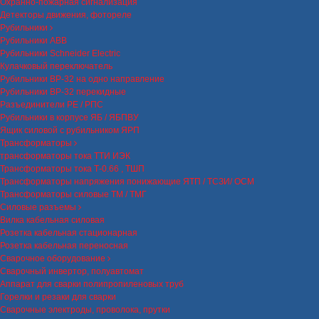
Охранно-пожарная сигнализация
Детекторы движения, фотореле
Рубильники
Рубильники ABB
Рубильники Schneider Electric
Кулачковый переключатель
Рубильники ВР-32 на одно направление
Рубильники ВР-32 перекидные
Разъединители РЕ / РПС
Рубильники в корпусе ЯБ / ЯБПВУ
Ящик силовой с рубильником ЯРП
Трансформаторы
трансформаторы тока ТТИ ИЭК
Трансформаторы тока Т-0.66 , ТШП
Трансформаторы напряжения понижающие ЯТП / ТСЗИ/ ОСМ
Трансформаторы силовые ТМ / ТМГ
Силовые разъемы
Вилка кабельная силовая
Розетка кабельная стационарная
Розетка кабельная переносная
Сварочное оборудование
Сварочный инвертор, полуавтомат
Аппарат для сварки полипропиленовых труб
Горелки и резаки для сварки
Сварочные электроды, проволока, прутки