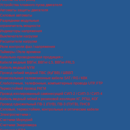
Устройства плавного пуска двигателя
Автоматы защиты двигателя
Силовые автоматы
Разрядники модульные
ограничитель мощности
Индикаторы напряжения
Выключатели нагрузки
Расцепители нагрузки
Реле контроля фаз / напряжения
Таймеры / Реле времени
Кабельно-проводниковая продукция
Кабели медные ВВГнг, ВВГнг-LS, ВВГнг-FRLS
Кабель медный NYM
Провод гибкий медный ПВС (КуГВВ) / ШВВП
Коаксиальные телевизионные кабели SAT / RG / КВК
Слаботочные, телефонные, компьютерные провода UTP, FTP
Термостойкий провод РКГМ
Провод изолированный самонесущий СИП-2 / СИП-3 / СИП-4
Кабель медный гибкий в резиновой изоляции КГ, РПШ, КОГ
Провод одножильный ПВ-1 (ПУВ), ПВ-3 (ПУГВ), ПНСВ
Силовые, термостойкие, контрольные и оптические кабели
Электросчетчики
Счетчики Меркурий
Счетчики Энергомера