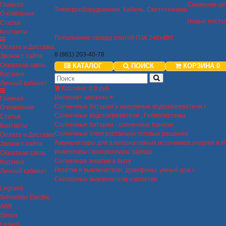
Главная
Снижение це
Электрооборудование. Кабель. Светотехника
О компании
Новые посту
Статьи
Контакты
Пополнение склада плитой ПЗК 240х480
Оплата и Доставка
8 (861) 203-40-78
Звонок с сайта
Обратная связь
КАТАЛОГ
ПОИСК
КОРЗИНА
0
Корзина
Личный кабинет
Корзина
:
0
0 руб
Интернет-магазин
Главная
Солнечные батареи и вакуумные водонагреватели
О компании
Солнечные водонагреватели , Гелиосистемы
Статьи
Солнечные батареи - солнечные панели
Контакты
Солнечные электростанции готовые решения
Оплата и Доставка
Аккумуляторы для альтернативных источников энергии и 
Звонок с сайта
Инверторы / контроллеры заряда
Обратная связь
Солнечная энергия в быту
Корзина
Розетки и выключатели, домофоны, умный дом
Личный кабинет
Сенсорные выключатели и розетки
Legrand
Schneider Electric
ABB
Simon
Lezard