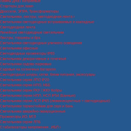
Лампы ДНаТ натриевые
Стартеры для ламп
Дроссели, ЭПРА, Трансформаторы
Светильники, люстры, светодиодная лента
Светильники светодиодные встраиваемые и накладные
Светодиодная лента
Линейные светодиодные светильники
Люстры, торшеры и бра
Светильники светодиодные уличного освещения
Светильники офисные
Светодиодные прожекторы IP65
Светильники декоративные и точечные
Светильники садово-парковые
Садовые на солнечных батареях
Светодиодные шнуры, сетки, блоки питания, аксессуары
Светильники серии ЛПО IP20
Светильники серии НПО, НББ
Светильники серии РКУ / ЖКУ Кобры
Светильники серии НПП, НСП IP54 (Банные)
Светильники серии ЛСП IP65 (люминисцентные + светодиодные)
Светильники термостойкие для саун и бань
Светильники аварийно-эвакуационные
Прожекторы ИО, МГЛ
Светильники серии ЛПБ
Стабилизаторы напряжения , ИБП