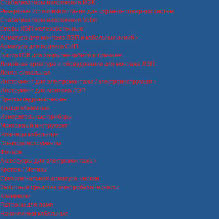
Стабилизаторы напряжения ИЭК
Резервные источники питания для охранно-пожарных систем
Стабилизаторы напряжения Volter
Опоры ЛЭП железобетонные
Арматура для монтажа ЛЭП и кабельных линий
Арматура для подвеса СИП
Плита ПЗК для закрытия кабеля в траншее
Линейная арматура и оборудование для монтажа ЛЭП
Лента сигнальная
Инструмент для электромонтажа / электроинструмент
Инструмент для монтажа ЛЭП
Прессы гидравлические
Клещи обжимные
Измерительные приборы
Монтажный инструмент
Ножницы кабельные
Электроинструменты
Фонари
Аксессуары для электромонтажа
Крепеж / Метизы
Светосигнальная арматура, кнопки
Защитные средства электробезопасности
Клеммники
Патроны для ламп
Наконечники кабельные