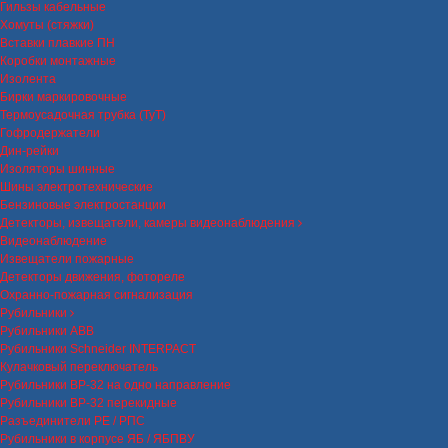
Гильзы кабельные
Хомуты (стяжки)
Вставки плавкие ПН
Коробки монтажные
Изолента
Бирки маркировочные
Термоусадочная трубка (ТуТ)
Гофродержатели
Дин-рейки
Изоляторы шинные
Шины электротехнические
Бензиновые электростанции
Детекторы, извещатели, камеры видеонаблюдения
Видеонаблюдение
Извещатели пожарные
Детекторы движения, фотореле
Охранно-пожарная сигнализация
Рубильники
Рубильники ABB
Рубильники Schneider INTERPACT
Кулачковый переключатель
Рубильники ВР-32 на одно направление
Рубильники ВР-32 перекидные
Разъединители РЕ / РПС
Рубильники в корпусе ЯБ / ЯБПВУ