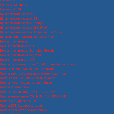
Счетчики НЕВА
Счетчики Матрица
Счетчики ПСЧ
Щитки металлические
Щитки металлические ИЭК
Щитки металлические Кронус
Щитки металлические DKC IP-65
Щитки металлические Schneider Electric IP-66
Щиты распределительные ЩРС / ЩР
Боксы пластиковые
Боксы пластиковые ИЭК
Боксы пластиковые Schneider Electric
Боксы пластиковые Legrand
Боксы пластиковые ABB
Лампы различных типов, ЭПРА, трансформаторы
Лампы светодиодные (разные цоколи)
Лампы энергосберегающие люминисцентные
Лампы люминисцентные штырьковые
Лампы люминисцентные линейные
Лампы галогеновые
Лампы накаливания ЛОН, ДС, ДШ, МО
Лампы зеркальные R39, R50, R63, R80, ИКЗК
Лампы ДРЛ дроссельные
Лампы ДРВ без дроссельные
Лампы МГЛ металло-галогенные