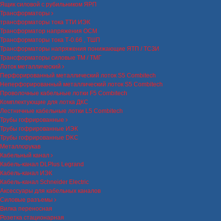
Ящик силовой с рубильником ЯРП
Трансформаторы
трансформаторы тока ТТИ ИЭК
Трансформатор напряжения ОСМ
Трансформаторы тока Т-0.66 , ТШП
Трансформаторы напряжения понижающие ЯТП / ТСЗИ
Трансформаторы силовые ТМ / ТМГ
Лоток металлический
Перфорированный металлический лоток S5 Combitech
Неперфорированный металлический лоток S5 Combitech
Проволочные кабельные лотки F5 Combitech
Комплектующие для лотка ДКС
Лестничные кабельные лотки L5 Combitech
Трубы гофрированные
Трубы гофрированные ИЭК
Трубы гофрированные DKC
Металлорукав
Кабельный канал
Кабель-канал DLPlus Legrand
Кабель-канал ИЭК
Кабель-канал Schneider Electric
Аксессуары для кабельных каналов
Силовые разъемы
Вилка переносная
Розетка стационарная