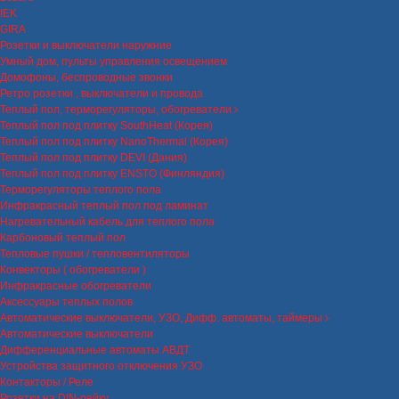
IEK
GIRA
Розетки и выключатели наружние
Умный дом, пульты управления освещением
Домофоны, беспроводные звонки
Ретро розетки , выключатели и провода
Теплый пол, терморегуляторы, обогреватели
Теплый пол под плитку SouthHeat (Корея)
Теплый пол под плитку NanoThermal (Корея)
Теплый пол под плитку DEVI (Дания)
Теплый пол под плитку ENSTO (Финляндия)
Терморегуляторы теплого пола
Инфракрасный теплый пол под ламинат
Нагревательный кабель для теплого пола
Карбоновый теплый пол
Тепловые пушки / тепловентиляторы
Конвекторы ( обогреватели )
Инфракрасные обогреватели
Аксессуары теплых полов
Автоматические выключатели, УЗО, Дифф. автоматы, таймеры
Автоматические выключатели
Дифференциальные автоматы АВДТ
Устройства защитного отключения УЗО
Контакторы / Реле
Розетки на DIN-рейку