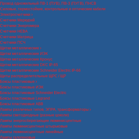
Провод одножильный ПВ-1 (ПУВ), ПВ-3 (ПУГВ), ПНСВ
Силовые, термостойкие, контрольные и оптические кабели
Электросчетчики
Счетчики Меркурий
Счетчики Энергомера
Счетчики НЕВА
Счетчики Матрица
Счетчики ПСЧ
Щитки металлические
Щитки металлические ИЭК
Щитки металлические Кронус
Щитки металлические DKC IP-65
Щитки металлические Schneider Electric IP-66
Щиты распределительные ЩРС / ЩР
Боксы пластиковые
Боксы пластиковые ИЭК
Боксы пластиковые Schneider Electric
Боксы пластиковые Legrand
Боксы пластиковые ABB
Лампы различных типов, ЭПРА, трансформаторы
Лампы светодиодные (разные цоколи)
Лампы энергосберегающие люминисцентные
Лампы люминисцентные штырьковые
Лампы люминисцентные линейные
Лампы галогеновые