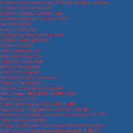
Автоматические выключатели, УЗО, Дифф. автоматы, таймеры
Автоматические выключатели
Дифференциальные автоматы АВДТ
Устройства защитного отключения УЗО
Контакторы / Реле
Розетки на DIN-рейку
Устройства плавного пуска двигателя
Автоматы защиты двигателя
Силовые автоматы
Разрядники модульные
ограничитель мощности
Индикаторы напряжения
Выключатели нагрузки
Расцепители нагрузки
Реле контроля фаз / напряжения
Таймеры / Реле времени
Кабельно-проводниковая продукция
Кабели медные ВВГнг, ВВГнг-LS, ВВГнг-FRLS
Кабель медный NYM
Провод гибкий медный ПВС (КуГВВ) / ШВВП
Коаксиальные телевизионные кабели SAT / RG / КВК
Слаботочные, телефонные, компьютерные провода UTP, FTP
Термостойкий провод РКГМ
Провод изолированный самонесущий СИП-2 / СИП-3 / СИП-4
Кабель медный гибкий в резиновой изоляции КГ, РПШ, КОГ