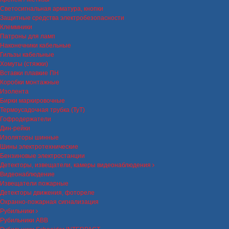
Светосигнальная арматура, кнопки
Защитные средства электробезопасности
Клеммники
Патроны для ламп
Наконечники кабельные
Гильзы кабельные
Хомуты (стяжки)
Вставки плавкие ПН
Коробки монтажные
Изолента
Бирки маркировочные
Термоусадочная трубка (ТуТ)
Гофродержатели
Дин-рейки
Изоляторы шинные
Шины электротехнические
Бензиновые электростанции
Детекторы, извещатели, камеры видеонаблюдения
Видеонаблюдение
Извещатели пожарные
Детекторы движения, фотореле
Охранно-пожарная сигнализация
Рубильники
Рубильники ABB