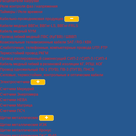
Расцепители нагрузки
Реле контроля фаз / напряжения
Таймеры / Реле времени
Кабельно-проводниковая продукция
Кабели медные ВВГнг, ВВГнг-LS, ВВГнг-FRLS
Кабель медный NYM
Провод гибкий медный ПВС (КуГВВ) / ШВВП
Коаксиальные телевизионные кабели SAT / RG / КВК
Слаботочные, телефонные, компьютерные провода UTP, FTP
Термостойкий провод РКГМ
Провод изолированный самонесущий СИП-2 / СИП-3 / СИП-4
Кабель медный гибкий в резиновой изоляции КГ, РПШ, КОГ
Провод одножильный ПВ-1 (ПУВ), ПВ-3 (ПУГВ), ПНСВ
Силовые, термостойкие, контрольные и оптические кабели
Электросчетчики
Счетчики Меркурий
Счетчики Энергомера
Счетчики НЕВА
Счетчики Матрица
Счетчики ПСЧ
Щитки металлические
Щитки металлические ИЭК
Щитки металлические Кронус
Щитки металлические DKC IP-65