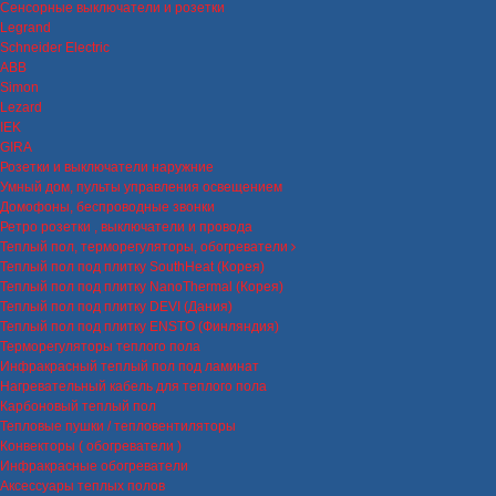
Сенсорные выключатели и розетки
Legrand
Schneider Electric
ABB
Simon
Lezard
IEK
GIRA
Розетки и выключатели наружние
Умный дом, пульты управления освещением
Домофоны, беспроводные звонки
Ретро розетки , выключатели и провода
Теплый пол, терморегуляторы, обогреватели
Теплый пол под плитку SouthHeat (Корея)
Теплый пол под плитку NanoThermal (Корея)
Теплый пол под плитку DEVI (Дания)
Теплый пол под плитку ENSTO (Финляндия)
Терморегуляторы теплого пола
Инфракрасный теплый пол под ламинат
Нагревательный кабель для теплого пола
Карбоновый теплый пол
Тепловые пушки / тепловентиляторы
Конвекторы ( обогреватели )
Инфракрасные обогреватели
Аксессуары теплых полов