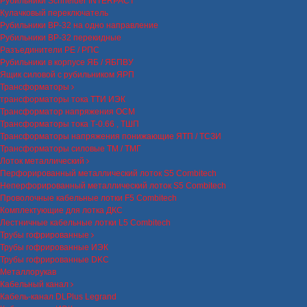
Рубильники Schneider INTERPACT
Кулачковый переключатель
Рубильники ВР-32 на одно направление
Рубильники ВР-32 перекидные
Разъединители РЕ / РПС
Рубильники в корпусе ЯБ / ЯБПВУ
Ящик силовой с рубильником ЯРП
Трансформаторы
трансформаторы тока ТТИ ИЭК
Трансформатор напряжения ОСМ
Трансформаторы тока Т-0.66 , ТШП
Трансформаторы напряжения понижающие ЯТП / ТСЗИ
Трансформаторы силовые ТМ / ТМГ
Лоток металлический
Перфорированный металлический лоток S5 Combitech
Неперфорированный металлический лоток S5 Combitech
Проволочные кабельные лотки F5 Combitech
Комплектующие для лотка ДКС
Лестничные кабельные лотки L5 Combitech
Трубы гофрированные
Трубы гофрированные ИЭК
Трубы гофрированные DKC
Металлорукав
Кабельный канал
Кабель-канал DLPlus Legrand