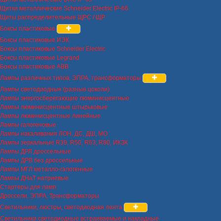
Щитки металлические Schneider Electric IP-66
Щиты распределительные ЩРС / ЩР
Боксы пластиковые
Боксы пластиковые ИЭК
Боксы пластиковые Schneider Electric
Боксы пластиковые Legrand
Боксы пластиковые ABB
Лампы различных типов, ЭПРА, трансформаторы
Лампы светодиодные (разные цоколи)
Лампы энергосберегающие люминисцентные
Лампы люминисцентные штырьковые
Лампы люминисцентные линейные
Лампы галогеновые
Лампы накаливания ЛОН, ДС, ДШ, МО
Лампы зеркальные R39, R50, R63, R80, ИКЗК
Лампы ДРЛ дроссельные
Лампы ДРВ без дроссельные
Лампы МГЛ металло-галогенные
Лампы ДНаТ натриевые
Стартеры для ламп
Дроссели, ЭПРА, Трансформаторы
Светильники, люстры, светодиодная лента
Светильники светодиодные встраиваемые и накладные