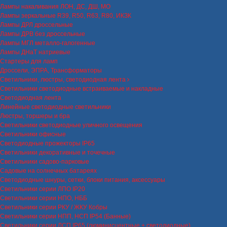
Лампы накаливания ЛОН, ДС, ДШ, МО
Лампы зеркальные R39, R50, R63, R80, ИКЗК
Лампы ДРЛ дроссельные
Лампы ДРВ без дроссельные
Лампы МГЛ металло-галогенные
Лампы ДНаТ натриевые
Стартеры для ламп
Дроссели, ЭПРА, Трансформаторы
Светильники, люстры, светодиодная лента
Светильники светодиодные встраиваемые и накладные
Светодиодная лента
Линейные светодиодные светильники
Люстры, торшеры и бра
Светильники светодиодные уличного освещения
Светильники офисные
Светодиодные прожекторы IP65
Светильники декоративные и точечные
Светильники садово-парковые
Садовые на солнечных батареях
Светодиодные шнуры, сетки, блоки питания, аксессуары
Светильники серии ЛПО IP20
Светильники серии НПО, НББ
Светильники серии РКУ / ЖКУ Кобры
Светильники серии НПП, НСП IP54 (Банные)
Светильники серии ЛСП IP65 (люминисцентные + светодиодные)