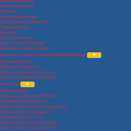
Вставки плавкие ПН
Коробки монтажные
Изолента
Бирки маркировочные
Термоусадочная трубка (ТуТ)
Гофродержатели
Дин-рейки
Изоляторы шинные
Шины электротехнические
Бензиновые электростанции
Детекторы, извещатели, камеры видеонаблюдения
Видеонаблюдение
Извещатели пожарные
Детекторы движения, фотореле
Охранно-пожарная сигнализация
Рубильники
Рубильники ABB
Рубильники Schneider INTERPACT
Кулачковый переключатель
Рубильники ВР-32 на одно направление
Рубильники ВР-32 перекидные
Разъединители РЕ / РПС
Рубильники в корпусе ЯБ / ЯБПВУ
Ящик силовой с рубильником ЯРП