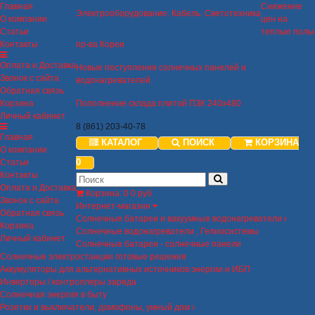
Главная
Снижение
Электрооборудование. Кабель. Светотехника
О компании
цен на
Статьи
теплые полы
Контакты
пр-ва Кореи
Оплата и Доставка
Новые поступления солнечных панелей и
Звонок с сайта
водонагревателей.
Обратная связь
Корзина
Пополнение склада плитой ПЗК 240х480
Личный кабинет
8 (861) 203-40-78
Главная
КАТАЛОГ
ПОИСК
КОРЗИНА
О компании
0
Статьи
Контакты
Оплата и Доставка
Корзина
:
0
0 руб
Звонок с сайта
Интернет-магазин
Обратная связь
Солнечные батареи и вакуумные водонагреватели
Корзина
Солнечные водонагреватели , Гелиосистемы
Личный кабинет
Солнечные батареи - солнечные панели
Солнечные электростанции готовые решения
Аккумуляторы для альтернативных источников энергии и ИБП
Инверторы / контроллеры заряда
Солнечная энергия в быту
Розетки и выключатели, домофоны, умный дом