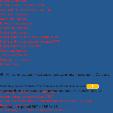
Кабель-канал ИЭК
Кабель-канал Schneider Electric
Аксессуары для кабельных каналов
Силовые разъемы
Вилка переносная
Розетка стационарная
Розетка переносная
Муфты кабельные
Муфты кабельные концевые КВТп, КНТп
Муфты кабельные соединительные СТП
Муфты кабельные Raychem
Электродвигатели
Товары на главной
Популярные товары
Распродажа
Интернет-магазин
Кабельно-проводниковая продукция
Силовые,
Силовые, термостойкие, контрольные и оптические кабели
термостойкие, контрольные и оптические кабели
Кабель медный
Кабели бронированные АВБбШв, ВБбШв
Алюминиевые силовые кабели АВВГ
Кабели высоковольтные из сшитого полиэтилена АПВПу, ПВПу
Провод голый А, АС
силовой не горючий ВВГнг / ВВГнг-LS
Кабель медный силовой не горючий ВВГнг / ВВГнг-LS