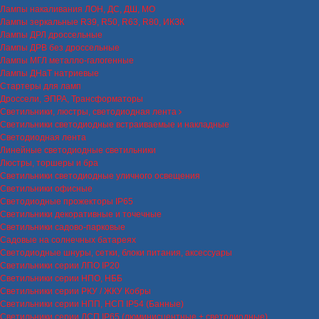
Лампы накаливания ЛОН, ДС, ДШ, МО
Лампы зеркальные R39, R50, R63, R80, ИКЗК
Лампы ДРЛ дроссельные
Лампы ДРВ без дроссельные
Лампы МГЛ металло-галогенные
Лампы ДНаТ натриевые
Стартеры для ламп
Дроссели, ЭПРА, Трансформаторы
Светильники, люстры, светодиодная лента
Светильники светодиодные встраиваемые и накладные
Светодиодная лента
Линейные светодиодные светильники
Люстры, торшеры и бра
Светильники светодиодные уличного освещения
Светильники офисные
Светодиодные прожекторы IP65
Светильники декоративные и точечные
Светильники садово-парковые
Садовые на солнечных батареях
Светодиодные шнуры, сетки, блоки питания, аксессуары
Светильники серии ЛПО IP20
Светильники серии НПО, НББ
Светильники серии РКУ / ЖКУ Кобры
Светильники серии НПП, НСП IP54 (Банные)
Светильники серии ЛСП IP65 (люминисцентные + светодиодные)