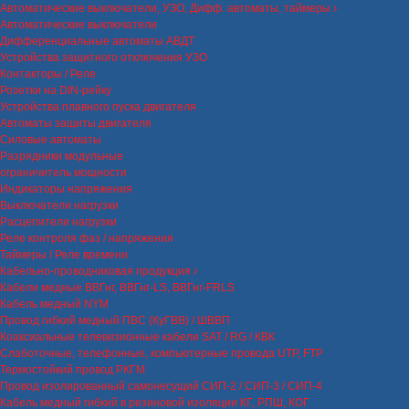
Автоматические выключатели, УЗО, Дифф. автоматы, таймеры
Автоматические выключатели
Дифференциальные автоматы АВДТ
Устройства защитного отключения УЗО
Контакторы / Реле
Розетки на DIN-рейку
Устройства плавного пуска двигателя
Автоматы защиты двигателя
Силовые автоматы
Разрядники модульные
ограничитель мощности
Индикаторы напряжения
Выключатели нагрузки
Расцепители нагрузки
Реле контроля фаз / напряжения
Таймеры / Реле времени
Кабельно-проводниковая продукция
Кабели медные ВВГнг, ВВГнг-LS, ВВГнг-FRLS
Кабель медный NYM
Провод гибкий медный ПВС (КуГВВ) / ШВВП
Коаксиальные телевизионные кабели SAT / RG / КВК
Слаботочные, телефонные, компьютерные провода UTP, FTP
Термостойкий провод РКГМ
Провод изолированный самонесущий СИП-2 / СИП-3 / СИП-4
Кабель медный гибкий в резиновой изоляции КГ, РПШ, КОГ