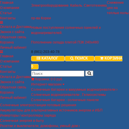
Главная
Снижение
Электрооборудование. Кабель. Светотехника
О компании
цен на
Статьи
теплые полы
Контакты
пр-ва Кореи
Оплата и Доставка
Новые поступления солнечных панелей и
Звонок с сайта
водонагревателей.
Обратная связь
Корзина
Пополнение склада плитой ПЗК 240х480
Личный кабинет
8 (861) 203-40-78
Главная
КАТАЛОГ
ПОИСК
КОРЗИНА
О компании
0
Статьи
Контакты
Оплата и Доставка
Корзина
:
0
0 руб
Звонок с сайта
Интернет-магазин
Обратная связь
Солнечные батареи и вакуумные водонагреватели
Корзина
Солнечные водонагреватели , Гелиосистемы
Личный кабинет
Солнечные батареи - солнечные панели
Солнечные электростанции готовые решения
Аккумуляторы для альтернативных источников энергии и ИБП
Инверторы / контроллеры заряда
Солнечная энергия в быту
Розетки и выключатели, домофоны, умный дом