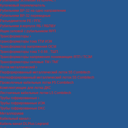
Рубильники Schneider INTERPACT
Кулачковый переключатель
Рубильники ВР-32 на одно направление
Рубильники ВР-32 перекидные
Разъединители РЕ / РПС
Рубильники в корпусе ЯБ / ЯБПВУ
Ящик силовой с рубильником ЯРП
Трансформаторы
трансформаторы тока ТТИ ИЭК
Трансформатор напряжения ОСМ
Трансформаторы тока Т-0.66 , ТШП
Трансформаторы напряжения понижающие ЯТП / ТСЗИ
Трансформаторы силовые ТМ / ТМГ
Лоток металлический
Перфорированный металлический лоток S5 Combitech
Неперфорированный металлический лоток S5 Combitech
Проволочные кабельные лотки F5 Combitech
Комплектующие для лотка ДКС
Лестничные кабельные лотки L5 Combitech
Трубы гофрированные
Трубы гофрированные ИЭК
Трубы гофрированные DKC
Металлорукав
Кабельный канал
Кабель-канал DLPlus Legrand