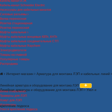
Кабель-канал ИЭК
Кабель-канал Schneider Electric
Аксессуары для кабельных каналов
Силовые разъемы
Вилка переносная
Розетка стационарная
Розетка переносная
Муфты кабельные
Муфты кабельные концевые КВТп, КНТп
Муфты кабельные соединительные СТП
Муфты кабельные Raychem
Электродвигатели
Товары на главной
Популярные товары
Распродажа
Интернет-магазин
Арматура для монтажа ЛЭП и кабельных линий
Линейная арматура и оборудование для монтажа ЛЭП
Линейная арматура и оборудование для монтажа ЛЭП
Узел и
Вязка спиральная
Траверсы для ЛЭП
Хомут для ЛЭП
Изоляторы
крепление подкоса
Узел и крепление подкоса