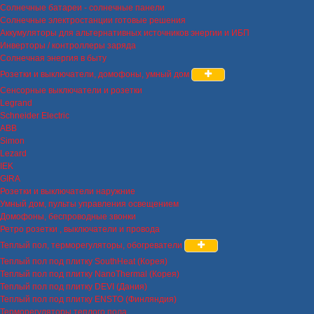
Солнечные батареи - солнечные панели
Солнечные электростанции готовые решения
Аккумуляторы для альтернативных источников энергии и ИБП
Инверторы / контроллеры заряда
Солнечная энергия в быту
Розетки и выключатели, домофоны, умный дом
Сенсорные выключатели и розетки
Legrand
Schneider Electric
ABB
Simon
Lezard
IEK
GIRA
Розетки и выключатели наружние
Умный дом, пульты управления освещением
Домофоны, беспроводные звонки
Ретро розетки , выключатели и провода
Теплый пол, терморегуляторы, обогреватели
Теплый пол под плитку SouthHeat (Корея)
Теплый пол под плитку NanoThermal (Корея)
Теплый пол под плитку DEVI (Дания)
Теплый пол под плитку ENSTO (Финляндия)
Терморегуляторы теплого пола