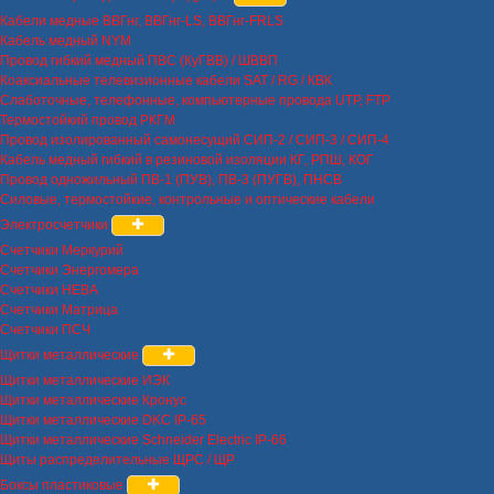
Кабели медные ВВГнг, ВВГнг-LS, ВВГнг-FRLS
Кабель медный NYM
Провод гибкий медный ПВС (КуГВВ) / ШВВП
Коаксиальные телевизионные кабели SAT / RG / КВК
Слаботочные, телефонные, компьютерные провода UTP, FTP
Термостойкий провод РКГМ
Провод изолированный самонесущий СИП-2 / СИП-3 / СИП-4
Кабель медный гибкий в резиновой изоляции КГ, РПШ, КОГ
Провод одножильный ПВ-1 (ПУВ), ПВ-3 (ПУГВ), ПНСВ
Силовые, термостойкие, контрольные и оптические кабели
Электросчетчики
Счетчики Меркурий
Счетчики Энергомера
Счетчики НЕВА
Счетчики Матрица
Счетчики ПСЧ
Щитки металлические
Щитки металлические ИЭК
Щитки металлические Кронус
Щитки металлические DKC IP-65
Щитки металлические Schneider Electric IP-66
Щиты распределительные ЩРС / ЩР
Боксы пластиковые