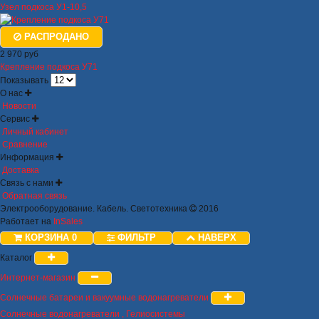
Узел подкоса У1-10,5
РАСПРОДАНО
2 970 руб
Крепление подкоса У71
Показывать
О нас
Новости
Сервис
Личный кабинет
Сравнение
Информация
Доставка
Связь с нами
Обратная связь
Электрооборудование. Кабель. Светотехника
2016
Работает на
InSales
КОРЗИНА
0
ФИЛЬТР
НАВЕРХ
Каталог
Интернет-магазин
Солнечные батареи и вакуумные водонагреватели
Солнечные водонагреватели , Гелиосистемы