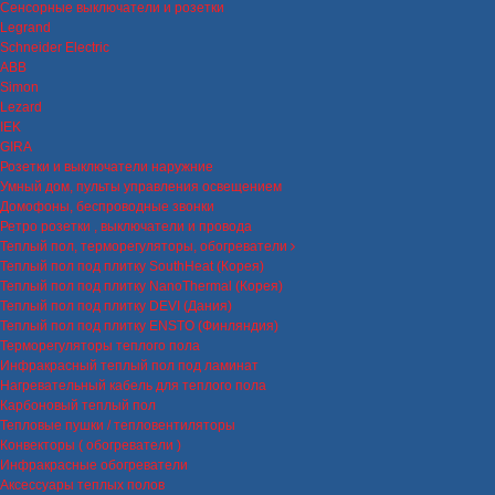
Сенсорные выключатели и розетки
Legrand
Schneider Electric
ABB
Simon
Lezard
IEK
GIRA
Розетки и выключатели наружние
Умный дом, пульты управления освещением
Домофоны, беспроводные звонки
Ретро розетки , выключатели и провода
Теплый пол, терморегуляторы, обогреватели
Теплый пол под плитку SouthHeat (Корея)
Теплый пол под плитку NanoThermal (Корея)
Теплый пол под плитку DEVI (Дания)
Теплый пол под плитку ENSTO (Финляндия)
Терморегуляторы теплого пола
Инфракрасный теплый пол под ламинат
Нагревательный кабель для теплого пола
Карбоновый теплый пол
Тепловые пушки / тепловентиляторы
Конвекторы ( обогреватели )
Инфракрасные обогреватели
Аксессуары теплых полов