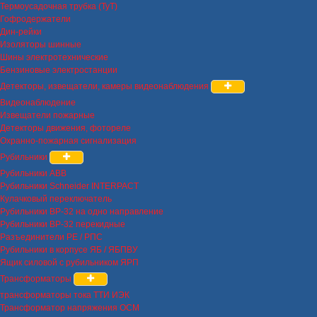
Термоусадочная трубка (ТуТ)
Гофродержатели
Дин-рейки
Изоляторы шинные
Шины электротехнические
Бензиновые электростанции
Детекторы, извещатели, камеры видеонаблюдения
Видеонаблюдение
Извещатели пожарные
Детекторы движения, фотореле
Охранно-пожарная сигнализация
Рубильники
Рубильники ABB
Рубильники Schneider INTERPACT
Кулачковый переключатель
Рубильники ВР-32 на одно направление
Рубильники ВР-32 перекидные
Разъединители РЕ / РПС
Рубильники в корпусе ЯБ / ЯБПВУ
Ящик силовой с рубильником ЯРП
Трансформаторы
трансформаторы тока ТТИ ИЭК
Трансформатор напряжения ОСМ