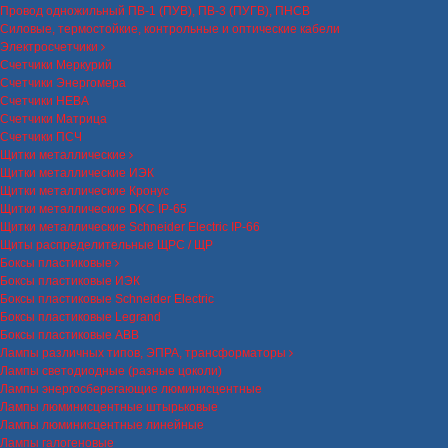
Провод одножильный ПВ-1 (ПУВ), ПВ-3 (ПУГВ), ПНСВ
Силовые, термостойкие, контрольные и оптические кабели
Электросчетчики
Счетчики Меркурий
Счетчики Энергомера
Счетчики НЕВА
Счетчики Матрица
Счетчики ПСЧ
Щитки металлические
Щитки металлические ИЭК
Щитки металлические Кронус
Щитки металлические DKC IP-65
Щитки металлические Schneider Electric IP-66
Щиты распределительные ЩРС / ЩР
Боксы пластиковые
Боксы пластиковые ИЭК
Боксы пластиковые Schneider Electric
Боксы пластиковые Legrand
Боксы пластиковые ABB
Лампы различных типов, ЭПРА, трансформаторы
Лампы светодиодные (разные цоколи)
Лампы энергосберегающие люминисцентные
Лампы люминисцентные штырьковые
Лампы люминисцентные линейные
Лампы галогеновые