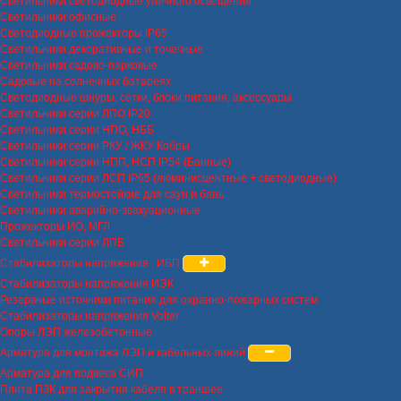
Светильники светодиодные уличного освещения
Светильники офисные
Светодиодные прожекторы IP65
Светильники декоративные и точечные
Светильники садово-парковые
Садовые на солнечных батареях
Светодиодные шнуры, сетки, блоки питания, аксессуары
Светильники серии ЛПО IP20
Светильники серии НПО, НББ
Светильники серии РКУ / ЖКУ Кобры
Светильники серии НПП, НСП IP54 (Банные)
Светильники серии ЛСП IP65 (люминисцентные + светодиодные)
Светильники термостойкие для саун и бань
Светильники аварийно-эвакуационные
Прожекторы ИО, МГЛ
Светильники серии ЛПБ
Стабилизаторы напряжения , ИБП
Стабилизаторы напряжения ИЭК
Резервные источники питания для охранно-пожарных систем
Стабилизаторы напряжения Volter
Опоры ЛЭП железобетонные
Арматура для монтажа ЛЭП и кабельных линий
Арматура для подвеса СИП
Плита ПЗК для закрытия кабеля в траншее