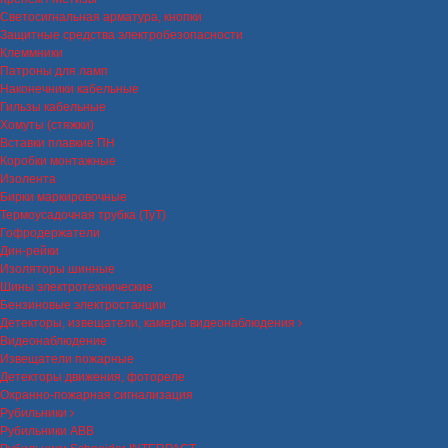
Светосигнальная арматура, кнопки
Защитные средства электробезопасности
Клеммники
Патроны для ламп
Наконечники кабельные
Гильзы кабельные
Хомуты (стяжки)
Вставки плавкие ПН
Коробки монтажные
Изолента
Бирки маркировочные
Термоусадочная трубка (ТуТ)
Гофродержатели
Дин-рейки
Изоляторы шинные
Шины электротехнические
Бензиновые электростанции
Детекторы, извещатели, камеры видеонаблюдения
Видеонаблюдение
Извещатели пожарные
Детекторы движения, фотореле
Охранно-пожарная сигнализация
Рубильники
Рубильники ABB