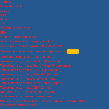
Legrand
Schneider Electric
Lezard
ABB
Simon
IEK
Розетки на DIN-рейку
GIRA
Удлинители электрические
Беспроводные звонки, видеодомофоны
Умный дом, пульты управления освещением
Электрические теплые полы, терморегуляторы
Терморегуляторы для теплого пола
Теплый пол под плитку HeatUp (Малайзия)
Теплый пол под плитку Grand Meyer (Нидерланды)
Теплый пол под плитку ENSTO (Финляндия)
Теплый пол под плитку Warmstad (Россия)
Теплый пол под плитку SouthHeat (Россия)
Теплый пол под плитку NanoThermal (Корея)
Теплый пол под плитку DEVI (Дания)
Инфракрасный теплый пол под ламинат
Карбоновый стержневой теплый пол
Нагревательный кабель для теплого пола, антиобледенения
Аксессуары теплых полов