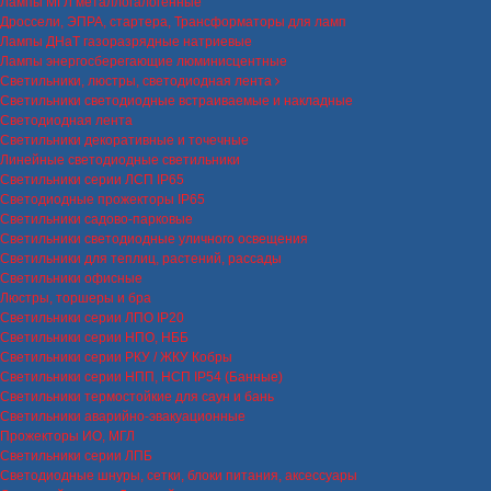
Лампы МГЛ металлогалогенные
Дроссели, ЭПРА, стартера, Трансформаторы для ламп
Лампы ДНаТ газоразрядные натриевые
Лампы энергосберегающие люминисцентные
Светильники, люстры, светодиодная лента
Светильники светодиодные встраиваемые и накладные
Светодиодная лента
Светильники декоративные и точечные
Линейные светодиодные светильники
Светильники серии ЛСП IP65
Светодиодные прожекторы IP65
Светильники садово-парковые
Светильники светодиодные уличного освещения
Светильники для теплиц, растений, рассады
Светильники офисные
Люстры, торшеры и бра
Светильники серии ЛПО IP20
Светильники серии НПО, НББ
Светильники серии РКУ / ЖКУ Кобры
Светильники серии НПП, НСП IP54 (Банные)
Светильники термостойкие для саун и бань
Светильники аварийно-эвакуационные
Прожекторы ИО, МГЛ
Светильники серии ЛПБ
Светодиодные шнуры, сетки, блоки питания, аксессуары