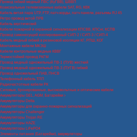
Провод гибкий медный ПВС (КуГВВ), ШВВП
Коаксиальные телевизионные кабели SAT, RG, КВК
Кабель витая пара UTP, FTP, патч корды, патч панели, разъемы RJ 45
Ретро провод витой ПРВ
Кабель акустический
Кабели пожарной и охранной сигнализации КПСВВ, КПСнг, КСПВ
Провод самонесущий изолированный СИП-2 / СИП-3 / СИП-4
Кабель медный гибкий в резиновой изоляции КГ, РПШ, КОГ
Монтажные кабели МКЭШ
Кабели контрольные медные КВВГ
Термостойкий провод РКГМ
Провод медный одножильный ПВ-1 (ПУВ) жесткий
Провод медный одножильный ПВ-3 (ПУГВ) гибкий
Провод одножильный ПАВ, ПНСВ
Телефонный кабель ТПП
Радиочастотные кабели РК
Силовые, бронированные, высоковольтные и оптические кабели
Аккумуляторы GEL, AGM, Батарейки
Аккумуляторы Delta
Аккумуляторы для охранно-пожарных сигнализаций
Аккумуляторы Challenger
Аккумуляторы Trojan RE
Аккумуляторы HAZE
Аккумуляторы LiFePO4
Элементы питания (Батарейки), аккумуляторы