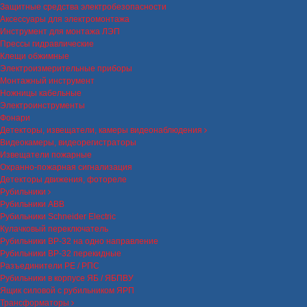
Защитные средства электробезопасности
Аксессуары для электромонтажа
Инструмент для монтажа ЛЭП
Прессы гидравлические
Клещи обжимные
Электроизмерительные приборы
Монтажный инструмент
Ножницы кабельные
Электроинструменты
Фонари
Детекторы, извещатели, камеры видеонаблюдения
Видеокамеры, видеорегистраторы
Извещатели пожарные
Охранно-пожарная сигнализация
Детекторы движения, фотореле
Рубильники
Рубильники ABB
Рубильники Schneider Electric
Кулачковый переключатель
Рубильники ВР-32 на одно направление
Рубильники ВР-32 перекидные
Разъединители РЕ / РПС
Рубильники в корпусе ЯБ / ЯБПВУ
Ящик силовой с рубильником ЯРП
Трансформаторы