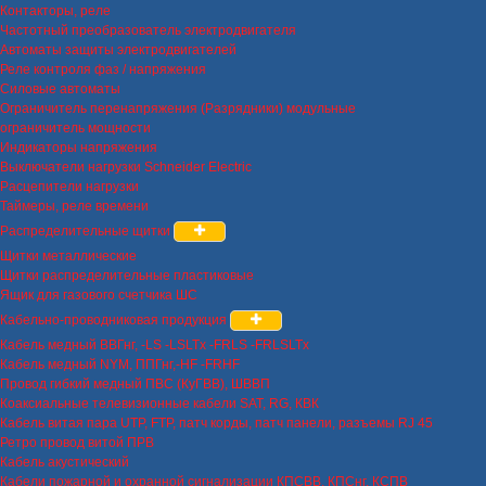
Контакторы, реле
Частотный преобразователь электродвигателя
Автоматы защиты электродвигателей
Реле контроля фаз / напряжения
Силовые автоматы
Ограничитель перенапряжения (Разрядники) модульные
ограничитель мощности
Индикаторы напряжения
Выключатели нагрузки Schneider Electric
Расцепители нагрузки
Таймеры, реле времени
Распределительные щитки
Щитки металлические
Щитки распределительные пластиковые
Ящик для газового счетчика ШС
Кабельно-проводниковая продукция
Кабель медный ВВГнг, -LS -LSLTx -FRLS -FRLSLTx
Кабель медный NYM, ППГнг,-HF -FRHF
Провод гибкий медный ПВС (КуГВВ), ШВВП
Коаксиальные телевизионные кабели SAT, RG, КВК
Кабель витая пара UTP, FTP, патч корды, патч панели, разъемы RJ 45
Ретро провод витой ПРВ
Кабель акустический
Кабели пожарной и охранной сигнализации КПСВВ, КПСнг, КСПВ