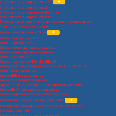
Стабилизаторы напряжения , ИБП
Стабилизаторы напряжения ИЭК
Стабилизаторы напряжения Энерготех
Стабилизаторы напряжения Volter
Резервные источники питания для охранно-пожарных систем
Электродвигатели асинхронные
Лампы различных типов, ЭПРА
Лампы светодиодные LED
Лампы Эдисона (Ретро)
Лампы люминисцентные штырьковые
Лампы люминисцентные линейные
Лампы галогеновые
Лампы накаливания ЛОН, ДС, ДШ, МО
Лампы накаливания зеркальные R39, R50, R63, R80, ИКЗК
Лампы ДРЛ дроссельные
Лампы ДРВ без дроссельные
Лампы МГЛ металлогалогенные
Дроссели, ЭПРА, стартера, Трансформаторы для ламп
Лампы ДНаТ газоразрядные натриевые
Лампы энергосберегающие люминисцентные
Светильники, люстры, светодиодная лента
Светильники светодиодные встраиваемые и накладные
Светодиодная лента
Светильники декоративные и точечные