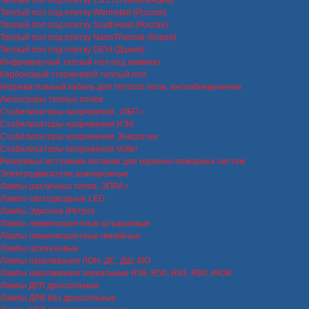
Теплый пол под плитку ENSTO (Финляндия)
Теплый пол под плитку Warmstad (Россия)
Теплый пол под плитку SouthHeat (Россия)
Теплый пол под плитку NanoThermal (Корея)
Теплый пол под плитку DEVI (Дания)
Инфракрасный теплый пол под ламинат
Карбоновый стержневой теплый пол
Нагревательный кабель для теплого пола, антиобледенения
Аксессуары теплых полов
Стабилизаторы напряжения , ИБП
Стабилизаторы напряжения ИЭК
Стабилизаторы напряжения Энерготех
Стабилизаторы напряжения Volter
Резервные источники питания для охранно-пожарных систем
Электродвигатели асинхронные
Лампы различных типов, ЭПРА
Лампы светодиодные LED
Лампы Эдисона (Ретро)
Лампы люминисцентные штырьковые
Лампы люминисцентные линейные
Лампы галогеновые
Лампы накаливания ЛОН, ДС, ДШ, МО
Лампы накаливания зеркальные R39, R50, R63, R80, ИКЗК
Лампы ДРЛ дроссельные
Лампы ДРВ без дроссельные