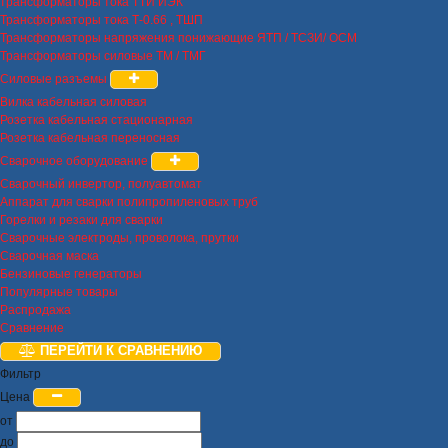
трансформаторы тока ТТИ ИЭК
Трансформаторы тока Т-0.66 , ТШП
Трансформаторы напряжения понижающие ЯТП / ТСЗИ/ ОСМ
Трансформаторы силовые ТМ / ТМГ
Силовые разъемы
Вилка кабельная силовая
Розетка кабельная стационарная
Розетка кабельная переносная
Сварочное оборудование
Сварочный инвертор, полуавтомат
Аппарат для сварки полипропиленовых труб
Горелки и резаки для сварки
Сварочные электроды, проволока, прутки
Сварочная маска
Бензиновые генераторы
Популярные товары
Распродажа
Сравнение
ПЕРЕЙТИ К СРАВНЕНИЮ
Фильтр
Цена
от
до