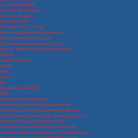
Счетчики Меркурий
Счетчики Энергомера
Счетчики Матрица
Счетчики НЕВА
Счетчики ПСЧ, СЭТ, ABB
Розетки и выключатели, домофоны
Ретро выключатели и розетки
Сенсорные выключатели и розетки
Розетки, вилки и выключатели наружние
Legrand
Schneider Electric
Lezard
ABB
Simon
IEK
Розетки на DIN-рейку
GIRA
Удлинители электрические
Беспроводные звонки, видеодомофоны
Умный дом, пульты управления освещением
Электрические теплые полы, терморегуляторы
Терморегуляторы для теплого пола
Теплый пол под плитку HeatUp (Малайзия)
Теплый пол под плитку Grand Meyer (Нидерланды)