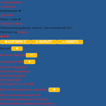
Личный кабинет
Сравнение
Информация
Доставка
Связь с нами
Обратная связь
Электрооборудование. Кабель. Светотехника
2017
Работает на
InSales
КОРЗИНА
0
ФИЛЬТР
НАВЕРХ
Каталог
Интернет-магазин
Электросчетчики
Счетчики Меркурий
Счетчики Энергомера
Счетчики Матрица
Счетчики НЕВА
Счетчики ПСЧ, СЭТ, ABB
Розетки и выключатели, домофоны
Ретро выключатели и розетки
Сенсорные выключатели и розетки
Розетки, вилки и выключатели наружние