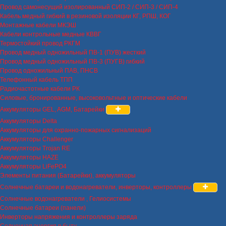
Провод самонесущий изолированный СИП-2 / СИП-3 / СИП-4
Кабель медный гибкий в резиновой изоляции КГ, РПШ, КОГ
Монтажные кабели МКЭШ
Кабели контрольные медные КВВГ
Термостойкий провод РКГМ
Провод медный одножильный ПВ-1 (ПУВ) жесткий
Провод медный одножильный ПВ-3 (ПУГВ) гибкий
Провод одножильный ПАВ, ПНСВ
Телефонный кабель ТПП
Радиочастотные кабели РК
Силовые, бронированные, высоковольтные и оптические кабели
Аккумуляторы GEL, AGM, Батарейки
Аккумуляторы Delta
Аккумуляторы для охранно-пожарных сигнализаций
Аккумуляторы Challenger
Аккумуляторы Trojan RE
Аккумуляторы HAZE
Аккумуляторы LiFePO4
Элементы питания (Батарейки), аккумуляторы
Солнечные батареи и водонагреватели, инверторы, контроллеры
Солнечные водонагреватели , Гелиосистемы
Солнечные батареи (панели)
Инверторы напряжения и контроллеры заряда