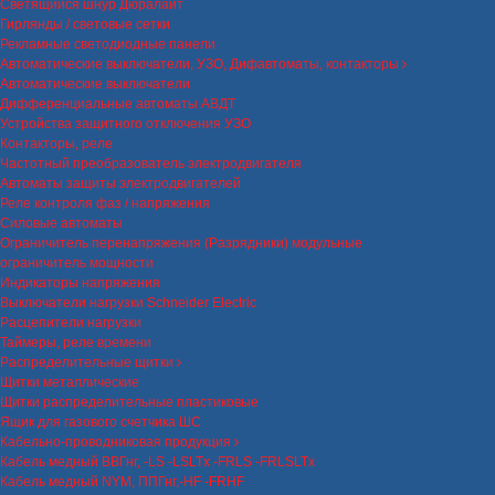
Светящийся шнур Дюралайт
Гирлянды / световые сетки
Рекламные светодиодные панели
Автоматические выключатели, УЗО, Дифавтоматы, контакторы
Автоматические выключатели
Дифференциальные автоматы АВДТ
Устройства защитного отключения УЗО
Контакторы, реле
Частотный преобразователь электродвигателя
Автоматы защиты электродвигателей
Реле контроля фаз / напряжения
Силовые автоматы
Ограничитель перенапряжения (Разрядники) модульные
ограничитель мощности
Индикаторы напряжения
Выключатели нагрузки Schneider Electric
Расцепители нагрузки
Таймеры, реле времени
Распределительные щитки
Щитки металлические
Щитки распределительные пластиковые
Ящик для газового счетчика ШС
Кабельно-проводниковая продукция
Кабель медный ВВГнг, -LS -LSLTx -FRLS -FRLSLTx
Кабель медный NYM, ППГнг,-HF -FRHF