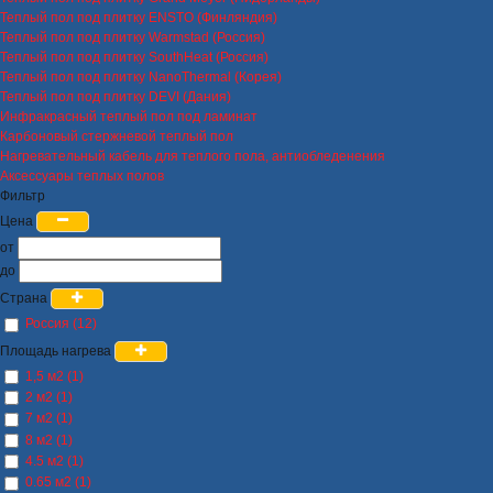
Теплый пол под плитку ENSTO (Финляндия)
Теплый пол под плитку Warmstad (Россия)
Теплый пол под плитку SouthHeat (Россия)
Теплый пол под плитку NanoThermal (Корея)
Теплый пол под плитку DEVI (Дания)
Инфракрасный теплый пол под ламинат
Карбоновый стержневой теплый пол
Нагревательный кабель для теплого пола, антиобледенения
Аксессуары теплых полов
Фильтр
Цена
от
до
Страна
Россия (12)
Площадь нагрева
1,5 м2 (1)
2 м2 (1)
7 м2 (1)
8 м2 (1)
4.5 м2 (1)
0.65 м2 (1)