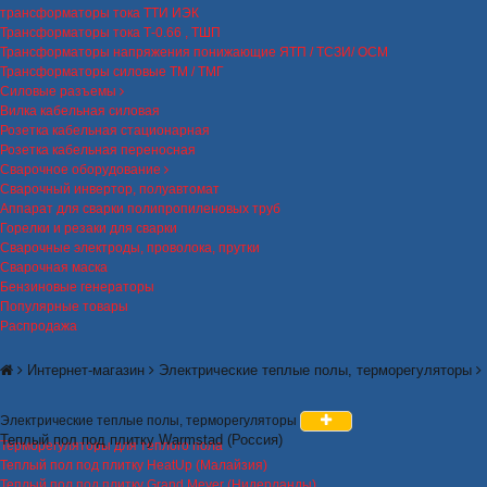
трансформаторы тока ТТИ ИЭК
Трансформаторы тока Т-0.66 , ТШП
Трансформаторы напряжения понижающие ЯТП / ТСЗИ/ ОСМ
Трансформаторы силовые ТМ / ТМГ
Силовые разъемы
Вилка кабельная силовая
Розетка кабельная стационарная
Розетка кабельная переносная
Сварочное оборудование
Сварочный инвертор, полуавтомат
Аппарат для сварки полипропиленовых труб
Горелки и резаки для сварки
Сварочные электроды, проволока, прутки
Сварочная маска
Бензиновые генераторы
Популярные товары
Распродажа
Интернет-магазин
Электрические теплые полы, терморегуляторы
Электрические теплые полы, терморегуляторы
Теплый пол под плитку Warmstad (Россия)
Терморегуляторы для теплого пола
Теплый пол под плитку HeatUp (Малайзия)
Теплый пол под плитку Grand Meyer (Нидерланды)