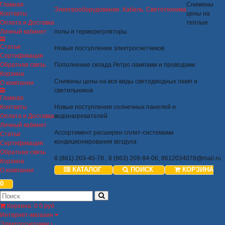
Главная
Снижены
Электрооборудование. Кабель. Светотехника
Контакты
цены на
Оплата и Доставка
теплые
Личный кабинет
полы и терморегуляторы
Статьи
Новые поступления электросчетчиков
Сертификация
Обратная связь
Пополнение склада Ретро лампами и проводами
Корзина
Снижены цены на все виды светодиодных ламп и
О компании
светильников
Главная
Контакты
Новые поступления солнечных панелей и
Оплата и Доставка
водонагревателей
Личный кабинет
Ассортимент расширен сплит-системами
Статьи
кондиционирования воздуха
Сертификация
Обратная связь
8 (861) 203-40-78 , 8 (863) 209-84-06,
8612034078@mail.ru
Корзина
КАТАЛОГ
ПОИСК
КОРЗИНА
О компании
0
Корзина
:
0
0 руб
Интернет-магазин
Электросчетчики