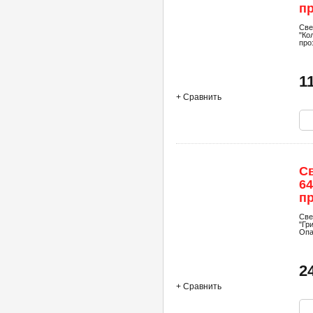
пр
м.
Све
"Ко
про
1
+ Сравнить
С
64
пр
16
Све
"Гр
Оп
2
+ Сравнить