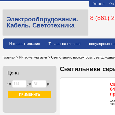
Главная
О к
8 (861) 
Электрооборудование.
Кабель. Светотехника
Интернет-магазин
Товары на главной
популярные то
Главная
>
Интернет-магазин
>
Светильники, прожекторы, светодиодна
Светильники сер
Цена
С
От
до
р.
64
пр
м
Све
пря