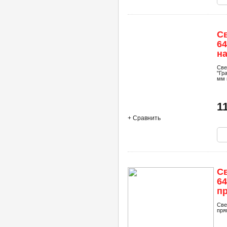
С
64
на
d1
Све
"Гр
мм 
1
+ Сравнить
С
64
пр
м
Све
пря