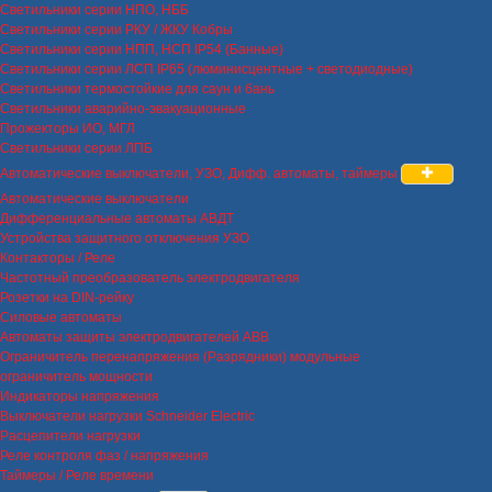
Светильники серии НПО, НББ
Светильники серии РКУ / ЖКУ Кобры
Светильники серии НПП, НСП IP54 (Банные)
Светильники серии ЛСП IP65 (люминисцентные + светодиодные)
Светильники термостойкие для саун и бань
Светильники аварийно-эвакуационные
Прожекторы ИО, МГЛ
Светильники серии ЛПБ
Автоматические выключатели, УЗО, Дифф. автоматы, таймеры
Автоматические выключатели
Дифференциальные автоматы АВДТ
Устройства защитного отключения УЗО
Контакторы / Реле
Частотный преобразователь электродвигателя
Розетки на DIN-рейку
Силовые автоматы
Автоматы защиты электродвигателей ABB
Ограничитель перенапряжения (Разрядники) модульные
ограничитель мощности
Индикаторы напряжения
Выключатели нагрузки Schneider Electric
Расцепители нагрузки
Реле контроля фаз / напряжения
Таймеры / Реле времени