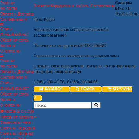
Главная
Снижены
Электрооборудование. Кабель. Светотехника
Контакты
цены на
Оплата и Доставка
теплые полы
Сертификация
пр-ва Кореи
Статьи
Новые поступления солнечных панелей и
Личный кабинет
водонагревателей.
Обратная связь
Корзина
Пополнение склада плитой ПЗК 240х480
О компании
Снижены цены на все виды светодиодных ламп
Главная
Контакты
Открыто новое направление компании по сертификации
Оплата и Доставка
продукции, товаров и услуг
Сертификация
8 (861) 203-40-78 , 8 (863) 209-84-06
Статьи
Личный кабинет
КАТАЛОГ
ПОИСК
КОРЗИНА
Обратная связь
0
Корзина
О компании
Корзина
:
0
0 руб
Интернет-магазин
Электросчетчики
Счетчики Меркурий
Счетчики Матрица