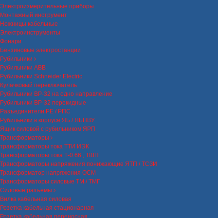
Электроизмерительные приборы
Монтажный инструмент
Ножницы кабельные
Электроинструменты
Фонари
Бензиновые электростанции
Рубильники
Рубильники ABB
Рубильники Schneider Electric
Кулачковый переключатель
Рубильники ВР-32 на одно направление
Рубильники ВР-32 перекидные
Разъединители РЕ / РПС
Рубильники в корпусе ЯБ / ЯБПВУ
Ящик силовой с рубильником ЯРП
Трансформаторы
трансформаторы тока ТТИ ИЭК
Трансформаторы тока Т-0.66 , ТШП
Трансформаторы напряжения понижающие ЯТП / ТСЗИ
Трансформатор напряжения ОСМ
Трансформаторы силовые ТМ / ТМГ
Силовые разъемы
Вилка кабельная силовая
Розетка кабельная стационарная
Розетка кабельная переносная