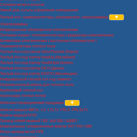
Силовые вилки и розетки
Умный дом, пульты управления освещением
Теплый пол, терморегуляторы, обогреватели, электрокамины
Электрокамины
Инфракрасные обогреватели электрические
Тепловые пушки / тепловентиляторы / радиаторы электрические
Конвекторы электрические ( настенные обогреватели )
Терморегуляторы теплого пола
Теплый пол под плитку NanoThermal (Корея)
Теплый пол под плитку HeatUp (Малайзия)
Теплый пол под плитку SouthHeat (Корея)
Теплый пол под плитку DEVI (Дания)
Теплый пол под плитку ENSTO (Финляндия)
Инфракрасный теплый пол под ламинат
Нагревательный кабель для теплого пола
Карбоновый теплый пол
Аксессуары теплых полов
Кабельно-проводниковая продукция
Кабели медные ВВГнг, -LS -LSLTx -FRLS -FRLSLTx
Кабель медный NYM
Провод гибкий медный ПВС (КуГВВ) / ШВВП
Коаксиальные телевизионные кабели SAT / RG / КВК
Ретро провод витой ПРВ