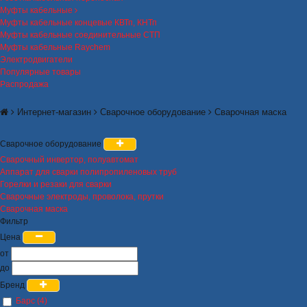
Муфты кабельные
Муфты кабельные концевые КВТп, КНТп
Муфты кабельные соединительные СТП
Муфты кабельные Raychem
Электродвигатели
Популярные товары
Распродажа
Интернет-магазин
Сварочное оборудование
Сварочная маска
Сварочное оборудование
Сварочный инвертор, полуавтомат
Аппарат для сварки полипропиленовых труб
Горелки и резаки для сварки
Сварочные электроды, проволока, прутки
Сварочная маска
Фильтр
Цена
от
до
Бренд
Барс (4)