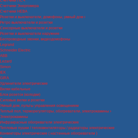
Счетчики ПСЧ
Счетчики Энергомера
Счетчики НЕВА
Розетки и выключатели, домофоны, умный дом
Ретро выключатели и розетки
Сенсорные выключатели и розетки
Розетки и выключатели наружние
Беспроводные звонки, видеодомофоны
Legrand
Schneider Electric
ABB
Lezard
Simon
IEK
GIRA
Удлинители электрические
Вилки кабельные
Блок розеток (колодки)
Силовые вилки и розетки
Умный дом, пульты управления освещением
Теплый пол, терморегуляторы, обогреватели, электрокамины
Электрокамины
Инфракрасные обогреватели электрические
Тепловые пушки / тепловентиляторы / радиаторы электрические
Конвекторы электрические ( настенные обогреватели )