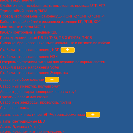
Кабель акустический
Слаботочные, телефонные, компьютерные провода UTP, FTP
Термостойкий провод РКГМ
Провод изолированный самонесущий СИП-2 / СИП-3 / СИП-4
Кабель медный гибкий в резиновой изоляции КГ, РПШ, КОГ
Монтажные кабели МКЭШ
Кабели контрольные медные КВВГ
Провод одножильный ПВ-1 (ПУВ), ПВ-3 (ПУГВ), ПНСВ
Силовые, бронированные, высоковольтные и оптические кабели
Стабилизаторы напряжения , ИБП
Стабилизаторы напряжения ИЭК
Резервные источники питания для охранно-пожарных систем
Стабилизаторы напряжения Volter
Стабилизаторы напряжения Энерготех
Сварочное оборудование
Сварочный инвертор, полуавтомат
Аппарат для сварки полипропиленовых труб
Горелки и резаки для сварки
Сварочные электроды, проволока, прутки
Сварочная маска
Лампы различных типов, ЭПРА, трансформаторы
Лампы светодиодные LED
Лампы Эдисона (Ретро)
Лампы люминисцентные штырьковые