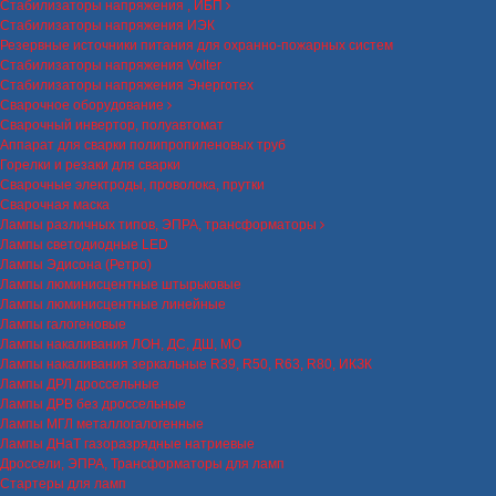
Стабилизаторы напряжения , ИБП
Стабилизаторы напряжения ИЭК
Резервные источники питания для охранно-пожарных систем
Стабилизаторы напряжения Volter
Стабилизаторы напряжения Энерготех
Сварочное оборудование
Сварочный инвертор, полуавтомат
Аппарат для сварки полипропиленовых труб
Горелки и резаки для сварки
Сварочные электроды, проволока, прутки
Сварочная маска
Лампы различных типов, ЭПРА, трансформаторы
Лампы светодиодные LED
Лампы Эдисона (Ретро)
Лампы люминисцентные штырьковые
Лампы люминисцентные линейные
Лампы галогеновые
Лампы накаливания ЛОН, ДС, ДШ, МО
Лампы накаливания зеркальные R39, R50, R63, R80, ИКЗК
Лампы ДРЛ дроссельные
Лампы ДРВ без дроссельные
Лампы МГЛ металлогалогенные
Лампы ДНаТ газоразрядные натриевые
Дроссели, ЭПРА, Трансформаторы для ламп
Стартеры для ламп