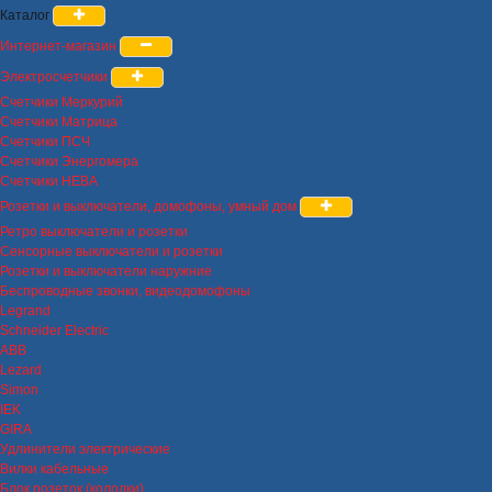
Каталог
Интернет-магазин
Электросчетчики
Счетчики Меркурий
Счетчики Матрица
Счетчики ПСЧ
Счетчики Энергомера
Счетчики НЕВА
Розетки и выключатели, домофоны, умный дом
Ретро выключатели и розетки
Сенсорные выключатели и розетки
Розетки и выключатели наружние
Беспроводные звонки, видеодомофоны
Legrand
Schneider Electric
ABB
Lezard
Simon
IEK
GIRA
Удлинители электрические
Вилки кабельные
Блок розеток (колодки)