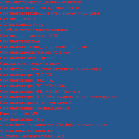
Лампы энергосберегающие люминисцентные
Светильники, люстры, светодиодная лента
Светильники светодиодные встраиваемые и накладные
Светодиодная лента
Люстры, торшеры и бра
Линейные светодиодные светильники
Светодиодные прожекторы IP65
Светильники офисные
Светильники светодиодные уличного освещения
Светильники декоративные и точечные
Светильники садово-парковые
Садовые на солнечных батареях
Светодиодные шнуры, сетки, блоки питания, аксессуары
Светильники серии ЛПО IP20
Светильники серии НПО, НББ
Светильники серии РКУ / ЖКУ Кобры
Светильники серии НПП, НСП IP54 (Банные)
Светильники серии ЛСП IP65 (люминисцентные + светодиодные)
Светильники термостойкие для саун и бань
Светильники аварийно-эвакуационные
Прожекторы ИО, МГЛ
Светильники серии ЛПБ
Автоматические выключатели, УЗО, Дифф. автоматы, таймеры
Автоматические выключатели
Дифференциальные автоматы АВДТ