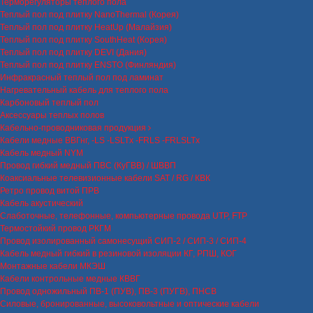
Терморегуляторы теплого пола
Теплый пол под плитку NanoThermal (Корея)
Теплый пол под плитку HeatUp (Малайзия)
Теплый пол под плитку SouthHeat (Корея)
Теплый пол под плитку DEVI (Дания)
Теплый пол под плитку ENSTO (Финляндия)
Инфракрасный теплый пол под ламинат
Нагревательный кабель для теплого пола
Карбоновый теплый пол
Аксессуары теплых полов
Кабельно-проводниковая продукция
Кабели медные ВВГнг, -LS -LSLTx -FRLS -FRLSLTx
Кабель медный NYM
Провод гибкий медный ПВС (КуГВВ) / ШВВП
Коаксиальные телевизионные кабели SAT / RG / КВК
Ретро провод витой ПРВ
Кабель акустический
Слаботочные, телефонные, компьютерные провода UTP, FTP
Термостойкий провод РКГМ
Провод изолированный самонесущий СИП-2 / СИП-3 / СИП-4
Кабель медный гибкий в резиновой изоляции КГ, РПШ, КОГ
Монтажные кабели МКЭШ
Кабели контрольные медные КВВГ
Провод одножильный ПВ-1 (ПУВ), ПВ-3 (ПУГВ), ПНСВ
Силовые, бронированные, высоковольтные и оптические кабели