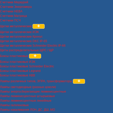
Счетчики Меркурий
Счетчики Энергомера
Счетчики НЕВА
Счетчики Матрица
Счетчики ПСЧ
Щитки металлические
Щитки металлические ИЭК
Щитки металлические Кронус
Щитки металлические DKC IP-65
Щитки металлические Schneider Electric IP-66
Щиты распределительные ЩРС / ЩР
Боксы пластиковые
Боксы пластиковые ИЭК
Боксы пластиковые Schneider Electric
Боксы пластиковые Legrand
Боксы пластиковые ABB
Лампы различных типов, ЭПРА, трансформаторы
Лампы светодиодные (разные цоколи)
Лампы энергосберегающие люминисцентные
Лампы люминисцентные штырьковые
Лампы люминисцентные линейные
Лампы галогеновые
Лампы накаливания ЛОН, ДС, ДШ, МО