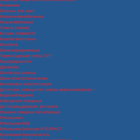
Клеммники
Патроны для ламп
Наконечники кабельные
Гильзы кабельные
Хомуты (стяжки)
Вставки плавкие ПН
Коробки монтажные
Изолента
Бирки маркировочные
Термоусадочная трубка (ТуТ)
Гофродержатели
Дин-рейки
Изоляторы шинные
Шины электротехнические
Бензиновые электростанции
Детекторы, извещатели, камеры видеонаблюдения
Видеонаблюдение
Извещатели пожарные
Детекторы движения, фотореле
Охранно-пожарная сигнализация
Рубильники
Рубильники ABB
Рубильники Schneider INTERPACT
Кулачковый переключатель