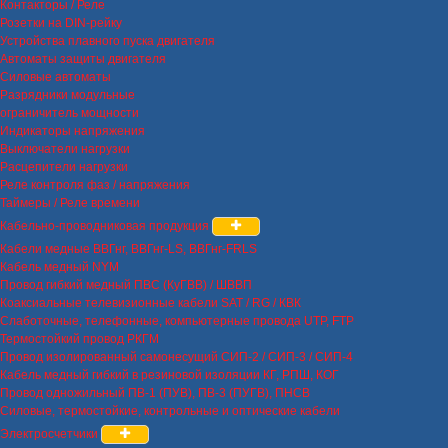
Контакторы / Реле
Розетки на DIN-рейку
Устройства плавного пуска двигателя
Автоматы защиты двигателя
Силовые автоматы
Разрядники модульные
ограничитель мощности
Индикаторы напряжения
Выключатели нагрузки
Расцепители нагрузки
Реле контроля фаз / напряжения
Таймеры / Реле времени
Кабельно-проводниковая продукция
Кабели медные ВВГнг, ВВГнг-LS, ВВГнг-FRLS
Кабель медный NYM
Провод гибкий медный ПВС (КуГВВ) / ШВВП
Коаксиальные телевизионные кабели SAT / RG / КВК
Слаботочные, телефонные, компьютерные провода UTP, FTP
Термостойкий провод РКГМ
Провод изолированный самонесущий СИП-2 / СИП-3 / СИП-4
Кабель медный гибкий в резиновой изоляции КГ, РПШ, КОГ
Провод одножильный ПВ-1 (ПУВ), ПВ-3 (ПУГВ), ПНСВ
Силовые, термостойкие, контрольные и оптические кабели
Электросчетчики