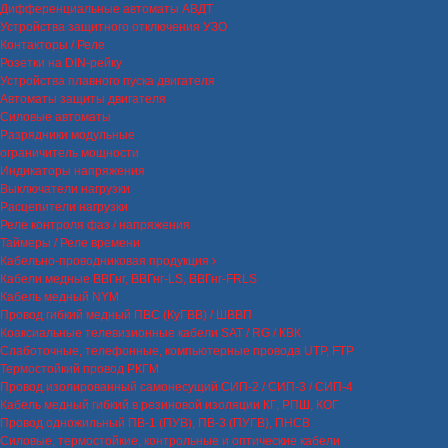
Дифференциальные автоматы АВДТ
Устройства защитного отключения УЗО
Контакторы / Реле
Розетки на DIN-рейку
Устройства плавного пуска двигателя
Автоматы защиты двигателя
Силовые автоматы
Разрядники модульные
ограничитель мощности
Индикаторы напряжения
Выключатели нагрузки
Расцепители нагрузки
Реле контроля фаз / напряжения
Таймеры / Реле времени
Кабельно-проводниковая продукция
Кабели медные ВВГнг, ВВГнг-LS, ВВГнг-FRLS
Кабель медный NYM
Провод гибкий медный ПВС (КуГВВ) / ШВВП
Коаксиальные телевизионные кабели SAT / RG / КВК
Слаботочные, телефонные, компьютерные провода UTP, FTP
Термостойкий провод РКГМ
Провод изолированный самонесущий СИП-2 / СИП-3 / СИП-4
Кабель медный гибкий в резиновой изоляции КГ, РПШ, КОГ
Провод одножильный ПВ-1 (ПУВ), ПВ-3 (ПУГВ), ПНСВ
Силовые, термостойкие, контрольные и оптические кабели