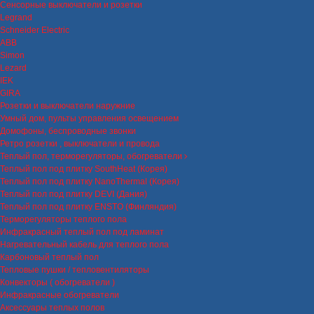
Сенсорные выключатели и розетки
Legrand
Schneider Electric
ABB
Simon
Lezard
IEK
GIRA
Розетки и выключатели наружние
Умный дом, пульты управления освещением
Домофоны, беспроводные звонки
Ретро розетки , выключатели и провода
Теплый пол, терморегуляторы, обогреватели
Теплый пол под плитку SouthHeat (Корея)
Теплый пол под плитку NanoThermal (Корея)
Теплый пол под плитку DEVI (Дания)
Теплый пол под плитку ENSTO (Финляндия)
Терморегуляторы теплого пола
Инфракрасный теплый пол под ламинат
Нагревательный кабель для теплого пола
Карбоновый теплый пол
Тепловые пушки / тепловентиляторы
Конвекторы ( обогреватели )
Инфракрасные обогреватели
Аксессуары теплых полов