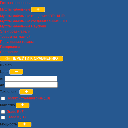
Розетка переносная
Муфты кабельные
Муфты кабельные концевые КВТп, КНТп
Муфты кабельные соединительные СТП
Муфты кабельные Raychem
Электродвигатели
Товары на главной
Популярные товары
Распродажа
Сравнение
ПЕРЕЙТИ К СРАВНЕНИЮ
Фильтр
Цена
от
до
Технология
Поликристаллические (18)
Качество
Grade B (7)
Grade A (11)
Мощность