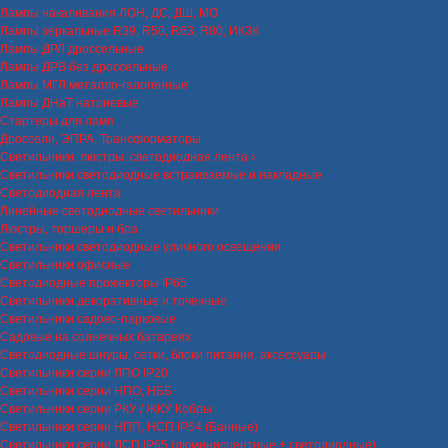
Лампы накаливания ЛОН, ДС, ДШ, МО
Лампы зеркальные R39, R50, R63, R80, ИКЗК
Лампы ДРЛ дроссельные
Лампы ДРВ без дроссельные
Лампы МГЛ металло-галогенные
Лампы ДНаТ натриевые
Стартеры для ламп
Дроссели, ЭПРА, Трансформаторы
Светильники, люстры, светодиодная лента
Светильники светодиодные встраиваемые и накладные
Светодиодная лента
Линейные светодиодные светильники
Люстры, торшеры и бра
Светильники светодиодные уличного освещения
Светильники офисные
Светодиодные прожекторы IP65
Светильники декоративные и точечные
Светильники садово-парковые
Садовые на солнечных батареях
Светодиодные шнуры, сетки, блоки питания, аксессуары
Светильники серии ЛПО IP20
Светильники серии НПО, НББ
Светильники серии РКУ / ЖКУ Кобры
Светильники серии НПП, НСП IP54 (Банные)
Светильники серии ЛСП IP65 (люминисцентные + светодиодные)