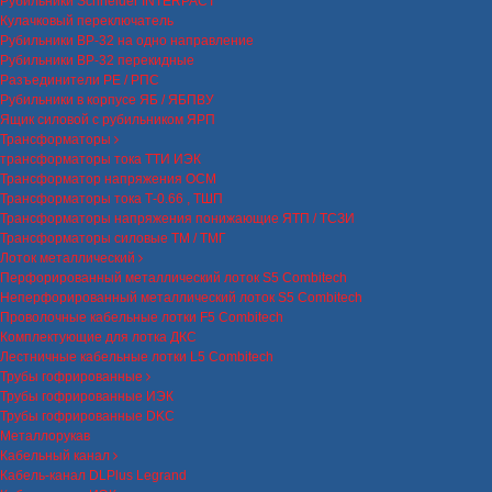
Рубильники Schneider INTERPACT
Кулачковый переключатель
Рубильники ВР-32 на одно направление
Рубильники ВР-32 перекидные
Разъединители РЕ / РПС
Рубильники в корпусе ЯБ / ЯБПВУ
Ящик силовой с рубильником ЯРП
Трансформаторы
трансформаторы тока ТТИ ИЭК
Трансформатор напряжения ОСМ
Трансформаторы тока Т-0.66 , ТШП
Трансформаторы напряжения понижающие ЯТП / ТСЗИ
Трансформаторы силовые ТМ / ТМГ
Лоток металлический
Перфорированный металлический лоток S5 Combitech
Неперфорированный металлический лоток S5 Combitech
Проволочные кабельные лотки F5 Combitech
Комплектующие для лотка ДКС
Лестничные кабельные лотки L5 Combitech
Трубы гофрированные
Трубы гофрированные ИЭК
Трубы гофрированные DKC
Металлорукав
Кабельный канал
Кабель-канал DLPlus Legrand