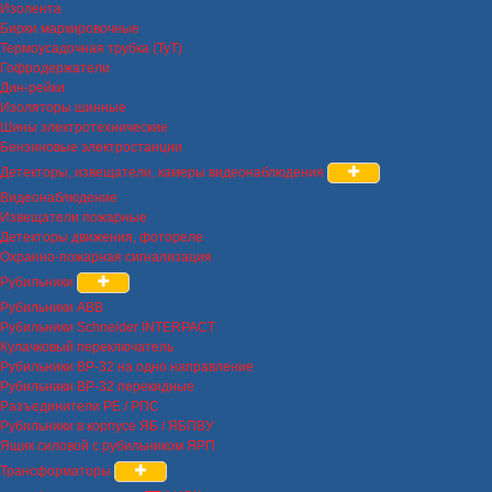
Изолента
Бирки маркировочные
Термоусадочная трубка (ТуТ)
Гофродержатели
Дин-рейки
Изоляторы шинные
Шины электротехнические
Бензиновые электростанции
Детекторы, извещатели, камеры видеонаблюдения
Видеонаблюдение
Извещатели пожарные
Детекторы движения, фотореле
Охранно-пожарная сигнализация
Рубильники
Рубильники ABB
Рубильники Schneider INTERPACT
Кулачковый переключатель
Рубильники ВР-32 на одно направление
Рубильники ВР-32 перекидные
Разъединители РЕ / РПС
Рубильники в корпусе ЯБ / ЯБПВУ
Ящик силовой с рубильником ЯРП
Трансформаторы