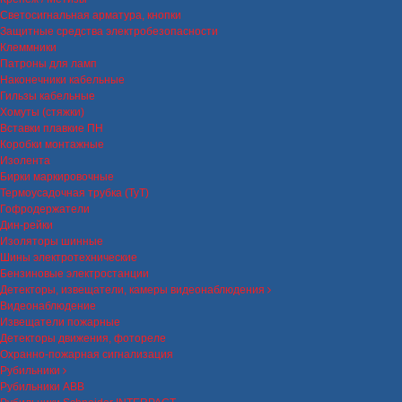
Светосигнальная арматура, кнопки
Защитные средства электробезопасности
Клеммники
Патроны для ламп
Наконечники кабельные
Гильзы кабельные
Хомуты (стяжки)
Вставки плавкие ПН
Коробки монтажные
Изолента
Бирки маркировочные
Термоусадочная трубка (ТуТ)
Гофродержатели
Дин-рейки
Изоляторы шинные
Шины электротехнические
Бензиновые электростанции
Детекторы, извещатели, камеры видеонаблюдения
Видеонаблюдение
Извещатели пожарные
Детекторы движения, фотореле
Охранно-пожарная сигнализация
Рубильники
Рубильники ABB