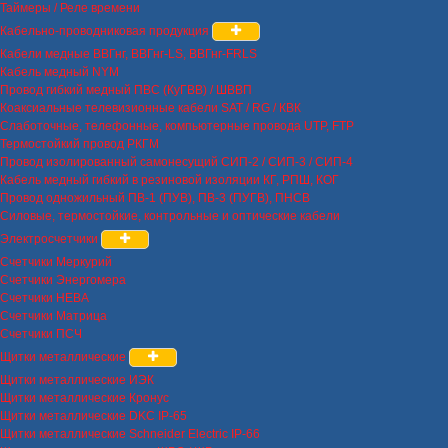
Таймеры / Реле времени
Кабельно-проводниковая продукция
Кабели медные ВВГнг, ВВГнг-LS, ВВГнг-FRLS
Кабель медный NYM
Провод гибкий медный ПВС (КуГВВ) / ШВВП
Коаксиальные телевизионные кабели SAT / RG / КВК
Слаботочные, телефонные, компьютерные провода UTP, FTP
Термостойкий провод РКГМ
Провод изолированный самонесущий СИП-2 / СИП-3 / СИП-4
Кабель медный гибкий в резиновой изоляции КГ, РПШ, КОГ
Провод одножильный ПВ-1 (ПУВ), ПВ-3 (ПУГВ), ПНСВ
Силовые, термостойкие, контрольные и оптические кабели
Электросчетчики
Счетчики Меркурий
Счетчики Энергомера
Счетчики НЕВА
Счетчики Матрица
Счетчики ПСЧ
Щитки металлические
Щитки металлические ИЭК
Щитки металлические Кронус
Щитки металлические DKC IP-65
Щитки металлические Schneider Electric IP-66