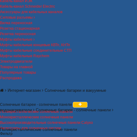
Кабель-канал ИЭК
Кабель-канал Schneider Electric
Аксессуары для кабельных каналов
Силовые разъемы
Вилка переносная
Розетка стационарная
Розетка переносная
Муфты кабельные
Муфты кабельные концевые КВТп, КНТп
Муфты кабельные соединительные СТП
Муфты кабельные Raychem
Электродвигатели
Товары на главной
Популярные товары
Распродажа
Интернет-магазин
Солнечные батареи и вакуумные
Солнечные батареи - солнечные панели
водонагреватели
Солнечные батареи - солнечные панели
Поликристаллические солнечные панели
Монокристаллические солнечные панели
Высокопроизводительные солнечные панели Calyxo
Аксессуары для солнечных систем
Поликристаллические солнечные панели
Фильтр