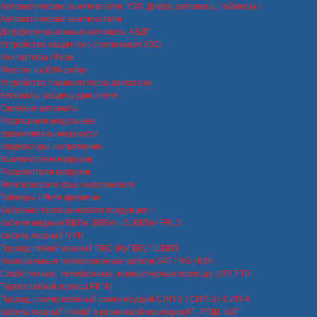
Автоматические выключатели, УЗО, Дифф. автоматы, таймеры
Автоматические выключатели
Дифференциальные автоматы АВДТ
Устройства защитного отключения УЗО
Контакторы / Реле
Розетки на DIN-рейку
Устройства плавного пуска двигателя
Автоматы защиты двигателя
Силовые автоматы
Разрядники модульные
ограничитель мощности
Индикаторы напряжения
Выключатели нагрузки
Расцепители нагрузки
Реле контроля фаз / напряжения
Таймеры / Реле времени
Кабельно-проводниковая продукция
Кабели медные ВВГнг, ВВГнг-LS, ВВГнг-FRLS
Кабель медный NYM
Провод гибкий медный ПВС (КуГВВ) / ШВВП
Коаксиальные телевизионные кабели SAT / RG / КВК
Слаботочные, телефонные, компьютерные провода UTP, FTP
Термостойкий провод РКГМ
Провод изолированный самонесущий СИП-2 / СИП-3 / СИП-4
Кабель медный гибкий в резиновой изоляции КГ, РПШ, КОГ