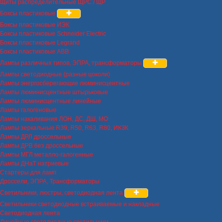
Щиты распределительные ЩРС / ЩР
Боксы пластиковые
Боксы пластиковые ИЭК
Боксы пластиковые Schneider Electric
Боксы пластиковые Legrand
Боксы пластиковые ABB
Лампы различных типов, ЭПРА, трансформаторы
Лампы светодиодные (разные цоколи)
Лампы энергосберегающие люминисцентные
Лампы люминисцентные штырьковые
Лампы люминисцентные линейные
Лампы галогеновые
Лампы накаливания ЛОН, ДС, ДШ, МО
Лампы зеркальные R39, R50, R63, R80, ИКЗК
Лампы ДРЛ дроссельные
Лампы ДРВ без дроссельные
Лампы МГЛ металло-галогенные
Лампы ДНаТ натриевые
Стартеры для ламп
Дроссели, ЭПРА, Трансформаторы
Светильники, люстры, светодиодная лента
Светильники светодиодные встраиваемые и накладные
Светодиодная лента
Линейные светодиодные светильники