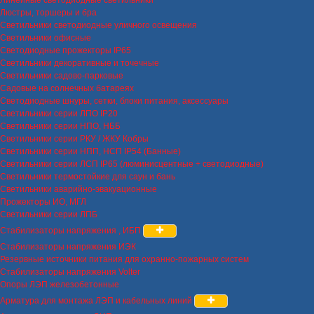
Люстры, торшеры и бра
Светильники светодиодные уличного освещения
Светильники офисные
Светодиодные прожекторы IP65
Светильники декоративные и точечные
Светильники садово-парковые
Садовые на солнечных батареях
Светодиодные шнуры, сетки, блоки питания, аксессуары
Светильники серии ЛПО IP20
Светильники серии НПО, НББ
Светильники серии РКУ / ЖКУ Кобры
Светильники серии НПП, НСП IP54 (Банные)
Светильники серии ЛСП IP65 (люминисцентные + светодиодные)
Светильники термостойкие для саун и бань
Светильники аварийно-эвакуационные
Прожекторы ИО, МГЛ
Светильники серии ЛПБ
Стабилизаторы напряжения , ИБП
Стабилизаторы напряжения ИЭК
Резервные источники питания для охранно-пожарных систем
Стабилизаторы напряжения Volter
Опоры ЛЭП железобетонные
Арматура для монтажа ЛЭП и кабельных линий