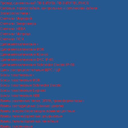
Провод одножильный ПВ-1 (ПУВ), ПВ-3 (ПУГВ), ПНСВ
Силовые, термостойкие, контрольные и оптические кабели
Электросчетчики
Счетчики Меркурий
Счетчики Энергомера
Счетчики НЕВА
Счетчики Матрица
Счетчики ПСЧ
Щитки металлические
Щитки металлические ИЭК
Щитки металлические Кронус
Щитки металлические DKC IP-65
Щитки металлические Schneider Electric IP-66
Щиты распределительные ЩРС / ЩР
Боксы пластиковые
Боксы пластиковые ИЭК
Боксы пластиковые Schneider Electric
Боксы пластиковые Legrand
Боксы пластиковые ABB
Лампы различных типов, ЭПРА, трансформаторы
Лампы светодиодные (разные цоколи)
Лампы энергосберегающие люминисцентные
Лампы люминисцентные штырьковые
Лампы люминисцентные линейные
Лампы галогеновые