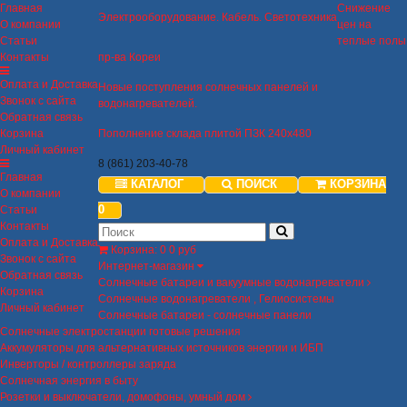
Главная
Снижение
Электрооборудование. Кабель. Светотехника
О компании
цен на
Статьи
теплые полы
Контакты
пр-ва Кореи
Оплата и Доставка
Новые поступления солнечных панелей и
Звонок с сайта
водонагревателей.
Обратная связь
Корзина
Пополнение склада плитой ПЗК 240х480
Личный кабинет
8 (861) 203-40-78
Главная
КАТАЛОГ
ПОИСК
КОРЗИНА
О компании
0
Статьи
Контакты
Оплата и Доставка
Корзина
:
0
0 руб
Звонок с сайта
Интернет-магазин
Обратная связь
Солнечные батареи и вакуумные водонагреватели
Корзина
Солнечные водонагреватели , Гелиосистемы
Личный кабинет
Солнечные батареи - солнечные панели
Солнечные электростанции готовые решения
Аккумуляторы для альтернативных источников энергии и ИБП
Инверторы / контроллеры заряда
Солнечная энергия в быту
Розетки и выключатели, домофоны, умный дом