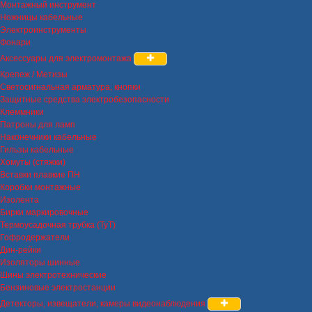
Монтажный инструмент
Ножницы кабельные
Электроинструменты
Фонари
Аксессуары для электромонтажа
Крепеж / Метизы
Светосигнальная арматура, кнопки
Защитные средства электробезопасности
Клеммники
Патроны для ламп
Наконечники кабельные
Гильзы кабельные
Хомуты (стяжки)
Вставки плавкие ПН
Коробки монтажные
Изолента
Бирки маркировочные
Термоусадочная трубка (ТуТ)
Гофродержатели
Дин-рейки
Изоляторы шинные
Шины электротехнические
Бензиновые электростанции
Детекторы, извещатели, камеры видеонаблюдения