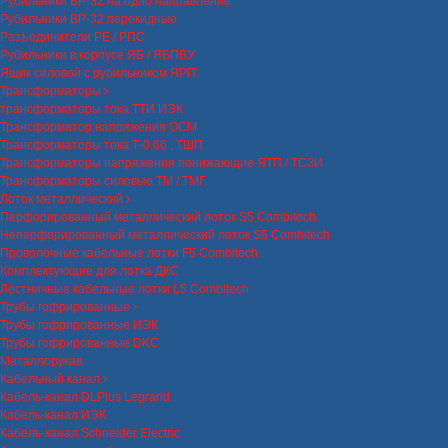
Рубильники ВР-32 на одно направление
Рубильники ВР-32 перекидные
Разъединители РЕ / РПС
Рубильники в корпусе ЯБ / ЯБПВУ
Ящик силовой с рубильником ЯРП
Трансформаторы
трансформаторы тока ТТИ ИЭК
Трансформатор напряжения ОСМ
Трансформаторы тока Т-0.66 , ТШП
Трансформаторы напряжения понижающие ЯТП / ТСЗИ
Трансформаторы силовые ТМ / ТМГ
Лоток металлический
Перфорированный металлический лоток S5 Combitech
Неперфорированный металлический лоток S5 Combitech
Проволочные кабельные лотки F5 Combitech
Комплектующие для лотка ДКС
Лестничные кабельные лотки L5 Combitech
Трубы гофрированные
Трубы гофрированные ИЭК
Трубы гофрированные DKC
Металлорукав
Кабельный канал
Кабель-канал DLPlus Legrand
Кабель-канал ИЭК
Кабель-канал Schneider Electric