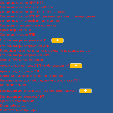
Светильники серии НПО, НББ
Светильники серии РКУ / ЖКУ Кобры
Светильники серии НПП, НСП IP54 (Банные)
Светильники серии ЛСП IP65 (люминисцентные + светодиодные)
Светильники термостойкие для саун и бань
Светильники аварийно-эвакуационные
Прожекторы ИО, МГЛ
Светильники серии ЛПБ
Стабилизаторы напряжения , ИБП
Стабилизаторы напряжения ИЭК
Резервные источники питания для охранно-пожарных систем
Стабилизаторы напряжения Volter
Опоры ЛЭП железобетонные
Арматура для монтажа ЛЭП и кабельных линий
Арматура для подвеса СИП
Плита ПЗК для закрытия кабеля в траншее
Линейная арматура и оборудование для монтажа ЛЭП
Лента сигнальная
Инструмент для электромонтажа / электроинструмент
Инструмент для монтажа ЛЭП
Прессы гидравлические
Клещи обжимные
Измерительные приборы