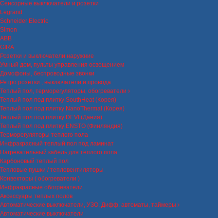
Сенсорные выключатели и розетки
Legrand
Schneider Electric
Simon
ABB
GIRA
Розетки и выключатели наружние
Умный дом, пульты управления освещением
Домофоны, беспроводные звонки
Ретро розетки , выключатели и провода
Теплый пол, терморегуляторы, обогреватели
Теплый пол под плитку SouthHeat (Корея)
Теплый пол под плитку NanoThermal (Корея)
Теплый пол под плитку DEVI (Дания)
Теплый пол под плитку ENSTO (Финляндия)
Терморегуляторы теплого пола
Инфракрасный теплый пол под ламинат
Нагревательный кабель для теплого пола
Карбоновый теплый пол
Тепловые пушки / тепловентиляторы
Конвекторы ( обогреватели )
Инфракрасные обогреватели
Аксессуары теплых полов
Автоматические выключатели, УЗО, Дифф. автоматы, таймеры
Автоматические выключатели