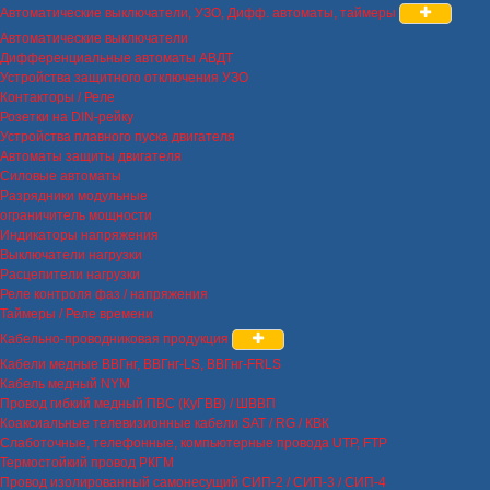
Автоматические выключатели, УЗО, Дифф. автоматы, таймеры
Автоматические выключатели
Дифференциальные автоматы АВДТ
Устройства защитного отключения УЗО
Контакторы / Реле
Розетки на DIN-рейку
Устройства плавного пуска двигателя
Автоматы защиты двигателя
Силовые автоматы
Разрядники модульные
ограничитель мощности
Индикаторы напряжения
Выключатели нагрузки
Расцепители нагрузки
Реле контроля фаз / напряжения
Таймеры / Реле времени
Кабельно-проводниковая продукция
Кабели медные ВВГнг, ВВГнг-LS, ВВГнг-FRLS
Кабель медный NYM
Провод гибкий медный ПВС (КуГВВ) / ШВВП
Коаксиальные телевизионные кабели SAT / RG / КВК
Слаботочные, телефонные, компьютерные провода UTP, FTP
Термостойкий провод РКГМ
Провод изолированный самонесущий СИП-2 / СИП-3 / СИП-4