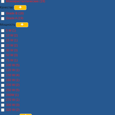
Монокристаллические (19)
Качество
Grade B (18)
Grade A (19)
Мощность
5 W (1)
10 W (2)
15 W (1)
20 W (2)
30 W (3)
50 W (3)
75 W (1)
100 W (5)
120 W (1)
150 W (4)
160 W (1)
200 W (2)
250 W (5)
260W (1)
270 W (1)
300 W (3)
320 W (2)