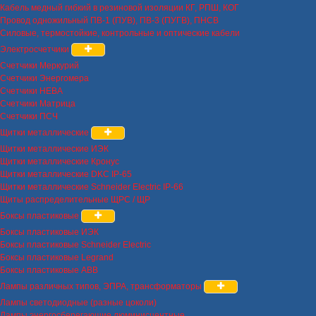
Кабель медный гибкий в резиновой изоляции КГ, РПШ, КОГ
Провод одножильный ПВ-1 (ПУВ), ПВ-3 (ПУГВ), ПНСВ
Силовые, термостойкие, контрольные и оптические кабели
Электросчетчики
Счетчики Меркурий
Счетчики Энергомера
Счетчики НЕВА
Счетчики Матрица
Счетчики ПСЧ
Щитки металлические
Щитки металлические ИЭК
Щитки металлические Кронус
Щитки металлические DKC IP-65
Щитки металлические Schneider Electric IP-66
Щиты распределительные ЩРС / ЩР
Боксы пластиковые
Боксы пластиковые ИЭК
Боксы пластиковые Schneider Electric
Боксы пластиковые Legrand
Боксы пластиковые ABB
Лампы различных типов, ЭПРА, трансформаторы
Лампы светодиодные (разные цоколи)
Лампы энергосберегающие люминисцентные