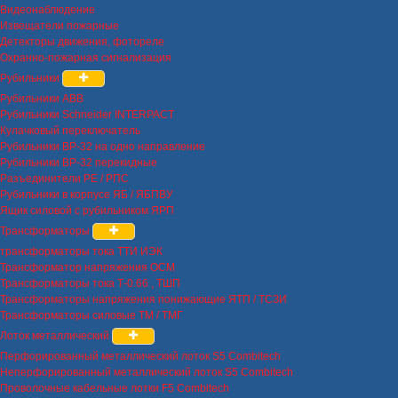
Видеонаблюдение
Извещатели пожарные
Детекторы движения, фотореле
Охранно-пожарная сигнализация
Рубильники
Рубильники ABB
Рубильники Schneider INTERPACT
Кулачковый переключатель
Рубильники ВР-32 на одно направление
Рубильники ВР-32 перекидные
Разъединители РЕ / РПС
Рубильники в корпусе ЯБ / ЯБПВУ
Ящик силовой с рубильником ЯРП
Трансформаторы
трансформаторы тока ТТИ ИЭК
Трансформатор напряжения ОСМ
Трансформаторы тока Т-0.66 , ТШП
Трансформаторы напряжения понижающие ЯТП / ТСЗИ
Трансформаторы силовые ТМ / ТМГ
Лоток металлический
Перфорированный металлический лоток S5 Combitech
Неперфорированный металлический лоток S5 Combitech
Проволочные кабельные лотки F5 Combitech