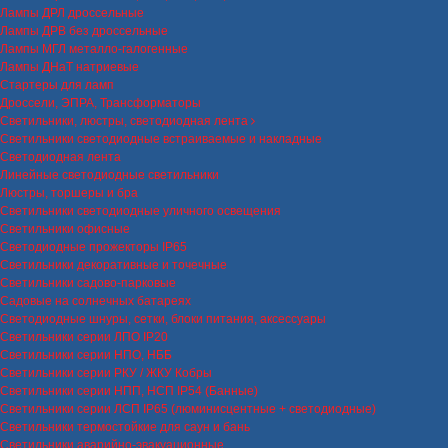
Лампы ДРЛ дроссельные
Лампы ДРВ без дроссельные
Лампы МГЛ металло-галогенные
Лампы ДНаТ натриевые
Стартеры для ламп
Дроссели, ЭПРА, Трансформаторы
Светильники, люстры, светодиодная лента
Светильники светодиодные встраиваемые и накладные
Светодиодная лента
Линейные светодиодные светильники
Люстры, торшеры и бра
Светильники светодиодные уличного освещения
Светильники офисные
Светодиодные прожекторы IP65
Светильники декоративные и точечные
Светильники садово-парковые
Садовые на солнечных батареях
Светодиодные шнуры, сетки, блоки питания, аксессуары
Светильники серии ЛПО IP20
Светильники серии НПО, НББ
Светильники серии РКУ / ЖКУ Кобры
Светильники серии НПП, НСП IP54 (Банные)
Светильники серии ЛСП IP65 (люминисцентные + светодиодные)
Светильники термостойкие для саун и бань
Светильники аварийно-эвакуационные