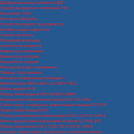
Дифференциальные автоматы АВДТ
Устройства защитного отключения УЗО
Контакторы / Реле
Розетки на DIN-рейку
Устройства плавного пуска двигателя
Автоматы защиты двигателя
Силовые автоматы
Разрядники модульные
ограничитель мощности
Индикаторы напряжения
Выключатели нагрузки
Расцепители нагрузки
Реле контроля фаз / напряжения
Таймеры / Реле времени
Кабельно-проводниковая продукция
Кабели медные ВВГнг, ВВГнг-LS, ВВГнг-FRLS
Кабель медный NYM
Провод гибкий медный ПВС (КуГВВ) / ШВВП
Коаксиальные телевизионные кабели SAT / RG / КВК
Слаботочные, телефонные, компьютерные провода UTP, FTP
Термостойкий провод РКГМ
Провод изолированный самонесущий СИП-2 / СИП-3 / СИП-4
Кабель медный гибкий в резиновой изоляции КГ, РПШ, КОГ
Провод одножильный ПВ-1 (ПУВ), ПВ-3 (ПУГВ), ПНСВ
Силовые, термостойкие, контрольные и оптические кабели