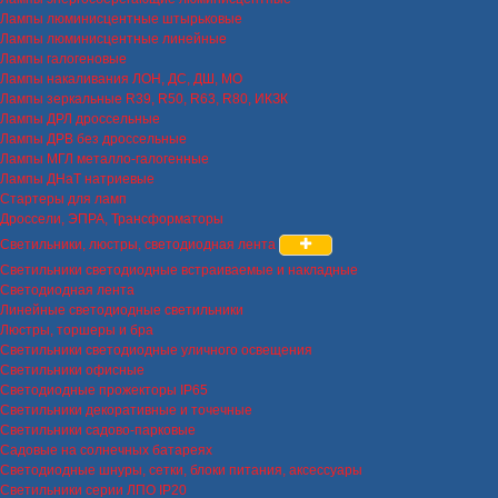
Лампы люминисцентные штырьковые
Лампы люминисцентные линейные
Лампы галогеновые
Лампы накаливания ЛОН, ДС, ДШ, МО
Лампы зеркальные R39, R50, R63, R80, ИКЗК
Лампы ДРЛ дроссельные
Лампы ДРВ без дроссельные
Лампы МГЛ металло-галогенные
Лампы ДНаТ натриевые
Стартеры для ламп
Дроссели, ЭПРА, Трансформаторы
Светильники, люстры, светодиодная лента
Светильники светодиодные встраиваемые и накладные
Светодиодная лента
Линейные светодиодные светильники
Люстры, торшеры и бра
Светильники светодиодные уличного освещения
Светильники офисные
Светодиодные прожекторы IP65
Светильники декоративные и точечные
Светильники садово-парковые
Садовые на солнечных батареях
Светодиодные шнуры, сетки, блоки питания, аксессуары
Светильники серии ЛПО IP20