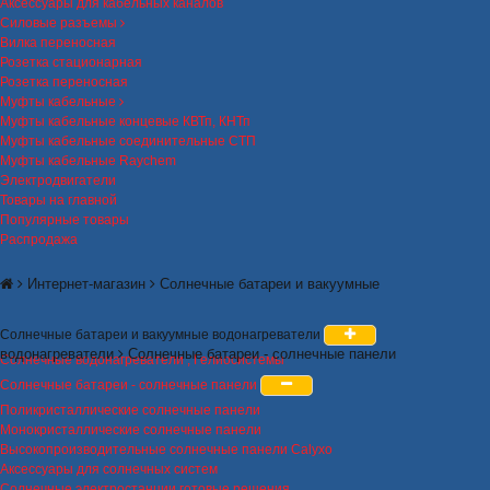
Аксессуары для кабельных каналов
Силовые разъемы
Вилка переносная
Розетка стационарная
Розетка переносная
Муфты кабельные
Муфты кабельные концевые КВТп, КНТп
Муфты кабельные соединительные СТП
Муфты кабельные Raychem
Электродвигатели
Товары на главной
Популярные товары
Распродажа
Интернет-магазин
Солнечные батареи и вакуумные
Солнечные батареи и вакуумные водонагреватели
водонагреватели
Солнечные батареи - солнечные панели
Солнечные водонагреватели , Гелиосистемы
Солнечные батареи - солнечные панели
Поликристаллические солнечные панели
Монокристаллические солнечные панели
Высокопроизводительные солнечные панели Calyxo
Аксессуары для солнечных систем
Солнечные электростанции готовые решения