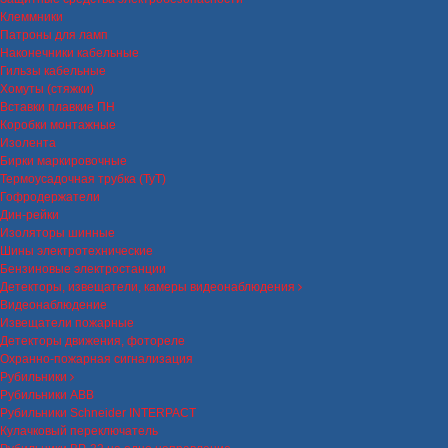
Клеммники
Патроны для ламп
Наконечники кабельные
Гильзы кабельные
Хомуты (стяжки)
Вставки плавкие ПН
Коробки монтажные
Изолента
Бирки маркировочные
Термоусадочная трубка (ТуТ)
Гофродержатели
Дин-рейки
Изоляторы шинные
Шины электротехнические
Бензиновые электростанции
Детекторы, извещатели, камеры видеонаблюдения
Видеонаблюдение
Извещатели пожарные
Детекторы движения, фотореле
Охранно-пожарная сигнализация
Рубильники
Рубильники ABB
Рубильники Schneider INTERPACT
Кулачковый переключатель