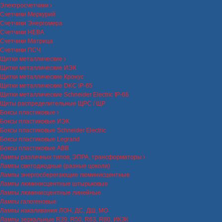
Электросчетчики
Счетчики Меркурий
Счетчики Энергомера
Счетчики НЕВА
Счетчики Матрица
Счетчики ПСЧ
Щитки металлические
Щитки металлические ИЭК
Щитки металлические Кронус
Щитки металлические DKC IP-65
Щитки металлические Schneider Electric IP-66
Щиты распределительные ЩРС / ЩР
Боксы пластиковые
Боксы пластиковые ИЭК
Боксы пластиковые Schneider Electric
Боксы пластиковые Legrand
Боксы пластиковые ABB
Лампы различных типов, ЭПРА, трансформаторы
Лампы светодиодные (разные цоколи)
Лампы энергосберегающие люминисцентные
Лампы люминисцентные штырьковые
Лампы люминисцентные линейные
Лампы галогеновые
Лампы накаливания ЛОН, ДС, ДШ, МО
Лампы зеркальные R39, R50, R63, R80, ИКЗК