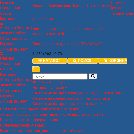
Главная
Снижение
Электрооборудование. Кабель. Светотехника
О компании
цен на
Статьи
теплые полы
Контакты
пр-ва Кореи
Оплата и Доставка
Новые поступления солнечных панелей и
Звонок с сайта
водонагревателей.
Обратная связь
Корзина
Пополнение склада плитой ПЗК 240х480
Личный кабинет
8 (861) 203-40-78
Главная
КАТАЛОГ
ПОИСК
КОРЗИНА
О компании
0
Статьи
Контакты
Оплата и Доставка
Корзина
:
0
0 руб
Звонок с сайта
Интернет-магазин
Обратная связь
Солнечные батареи и вакуумные водонагреватели
Корзина
Солнечные водонагреватели , Гелиосистемы
Личный кабинет
Солнечные батареи - солнечные панели
Солнечные электростанции готовые решения
Аккумуляторы для альтернативных источников энергии и ИБП
Инверторы / контроллеры заряда
Солнечная энергия в быту
Розетки и выключатели, домофоны, умный дом