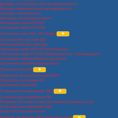
Драйверы и контроллеры для светодиодной ленты
Профили алюминиевые для светодиодных лент
Гирлянды / световые сетки
Рекламные светодиодные панели
Светильники серии ЛПО IP20
Светильники серии НПО, НББ
Светильники серии РКУ / ЖКУ Кобры
Светильник РКУ для ламп ДРЛ
Светильник ЖКУ для ламп Днат
Светильники серии НПП, НСП IP54 (Банные)
Светильники серии ЛСП IP65 (люминисцентные + светодиодные)
Светильники термостойкие для саун и бань
Светильники аварийно-эвакуационные
Прожекторы ИО, МГЛ
Прожекторы металлогалогеновые МГЛ
Прожекторы галогеновые ИО
Светильники серии ЛПБ
Стабилизаторы напряжения , ИБП
Стабилизаторы напряжения ИЭК
Резервные источники питания для охранно-пожарных систем
Стабилизаторы напряжения Volter
Опоры ЛЭП железобетонные
Арматура для монтажа ЛЭП и кабельных линий