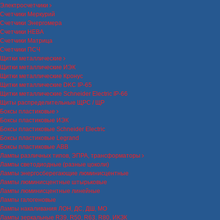
Электросчетчики
Счетчики Меркурий
Счетчики Энергомера
Счетчики НЕВА
Счетчики Матрица
Счетчики ПСЧ
Щитки металлические
Щитки металлические ИЭК
Щитки металлические Кронус
Щитки металлические DKC IP-65
Щитки металлические Schneider Electric IP-66
Щиты распределительные ЩРС / ЩР
Боксы пластиковые
Боксы пластиковые ИЭК
Боксы пластиковые Schneider Electric
Боксы пластиковые Legrand
Боксы пластиковые ABB
Лампы различных типов, ЭПРА, трансформаторы
Лампы светодиодные (разные цоколи)
Лампы энергосберегающие люминисцентные
Лампы люминисцентные штырьковые
Лампы люминисцентные линейные
Лампы галогеновые
Лампы накаливания ЛОН, ДС, ДШ, МО
Лампы зеркальные R39, R50, R63, R80, ИКЗК