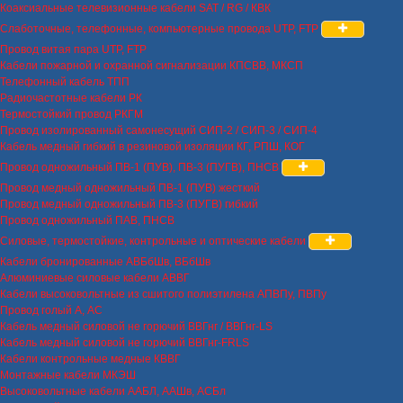
Коаксиальные телевизионные кабели SAT / RG / КВК
Слаботочные, телефонные, компьютерные провода UTP, FTP
Провод витая пара UTP, FTP
Кабели пожарной и охранной сигнализации КПСВВ, МКСП
Телефонный кабель ТПП
Радиочастотные кабели РК
Термостойкий провод РКГМ
Провод изолированный самонесущий СИП-2 / СИП-3 / СИП-4
Кабель медный гибкий в резиновой изоляции КГ, РПШ, КОГ
Провод одножильный ПВ-1 (ПУВ), ПВ-3 (ПУГВ), ПНСВ
Провод медный одножильный ПВ-1 (ПУВ) жесткий
Провод медный одножильный ПВ-3 (ПУГВ) гибкий
Провод одножильный ПАВ, ПНСВ
Силовые, термостойкие, контрольные и оптические кабели
Кабели бронированные АВБбШв, ВБбШв
Алюминиевые силовые кабели АВВГ
Кабели высоковольтные из сшитого полиэтилена АПВПу, ПВПу
Провод голый А, АС
Кабель медный силовой не горючий ВВГнг / ВВГнг-LS
Кабель медный силовой не горючий ВВГнг-FRLS
Кабели контрольные медные КВВГ
Монтажные кабели МКЭШ
Высоковольтные кабели ААБЛ, ААШв, АСБл