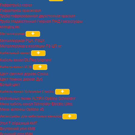
Гофротруба серая
Гофротруба оранжевая
Труба гофрированная двухстенная красная
Труба гладкостенная / черная ПНД / аксессуары
колодец ккс
Металлорукав
Металлорукав РЦХ, РЗЦХ
Металлорукав в изоляции РЗ-ЦП-нг
Кабельный канал
Кабель-канал DLPlus Legrand
Кабель-канал ИЭК
Цвет светлое дерево Сосна
Цвет темное дерево Дуб
Белый цвет
Кабель-канал Schneider Electric
Напольные лючки ALTIRA Optiline Schneider
Мини кабель канал Schneider Electric Ultra
Мини-колонны Optiline 45
Аксессуары для кабельных каналов
Угол Т-образный КМТ
Внутрений угол КМВ
Внешний угол КМН