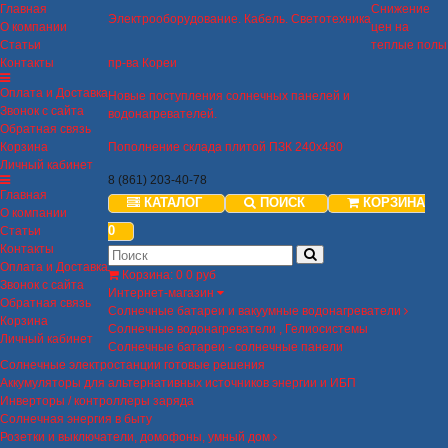
Главная
Снижение
Электрооборудование. Кабель. Светотехника
О компании
цен на
Статьи
теплые полы
Контакты
пр-ва Кореи
Оплата и Доставка
Новые поступления солнечных панелей и
Звонок с сайта
водонагревателей.
Обратная связь
Корзина
Пополнение склада плитой ПЗК 240х480
Личный кабинет
8 (861) 203-40-78
Главная
КАТАЛОГ
ПОИСК
КОРЗИНА
О компании
0
Статьи
Контакты
Оплата и Доставка
Корзина
:
0
0 руб
Звонок с сайта
Интернет-магазин
Обратная связь
Солнечные батареи и вакуумные водонагреватели
Корзина
Солнечные водонагреватели , Гелиосистемы
Личный кабинет
Солнечные батареи - солнечные панели
Солнечные электростанции готовые решения
Аккумуляторы для альтернативных источников энергии и ИБП
Инверторы / контроллеры заряда
Солнечная энергия в быту
Розетки и выключатели, домофоны, умный дом