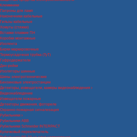
Клеммники
Патроны для ламп
Наконечники кабельные
Гильзы кабельные
Хомуты (стяжки)
Вставки плавкие ПН
Коробки монтажные
Изолента
Бирки маркировочные
Термоусадочная трубка (ТуТ)
Гофродержатели
Дин-рейки
Изоляторы шинные
Шины электротехнические
Бензиновые электростанции
Детекторы, извещатели, камеры видеонаблюдения
Видеонаблюдение
Извещатели пожарные
Детекторы движения, фотореле
Охранно-пожарная сигнализация
Рубильники
Рубильники ABB
Рубильники Schneider INTERPACT
Кулачковый переключатель