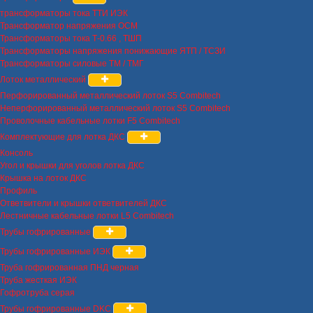
трансформаторы тока ТТИ ИЭК
Трансформатор напряжения ОСМ
Трансформаторы тока Т-0.66 , ТШП
Трансформаторы напряжения понижающие ЯТП / ТСЗИ
Трансформаторы силовые ТМ / ТМГ
Лоток металлический
Перфорированный металлический лоток S5 Combitech
Неперфорированный металлический лоток S5 Combitech
Проволочные кабельные лотки F5 Combitech
Комплектующие для лотка ДКС
Консоль
Угол и крышки для уголов лотка ДКС
Крышка на лоток ДКС
Профиль
Ответвители и крышки ответвителей ДКС
Лестничные кабельные лотки L5 Combitech
Трубы гофрированные
Трубы гофрированные ИЭК
Труба гофрированная ПНД черная
Труба жесткая ИЭК
Гофротруба серая
Трубы гофрированные DKC