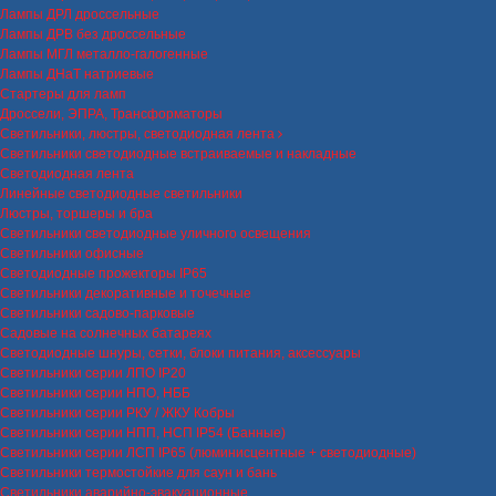
Лампы ДРЛ дроссельные
Лампы ДРВ без дроссельные
Лампы МГЛ металло-галогенные
Лампы ДНаТ натриевые
Стартеры для ламп
Дроссели, ЭПРА, Трансформаторы
Светильники, люстры, светодиодная лента
Светильники светодиодные встраиваемые и накладные
Светодиодная лента
Линейные светодиодные светильники
Люстры, торшеры и бра
Светильники светодиодные уличного освещения
Светильники офисные
Светодиодные прожекторы IP65
Светильники декоративные и точечные
Светильники садово-парковые
Садовые на солнечных батареях
Светодиодные шнуры, сетки, блоки питания, аксессуары
Светильники серии ЛПО IP20
Светильники серии НПО, НББ
Светильники серии РКУ / ЖКУ Кобры
Светильники серии НПП, НСП IP54 (Банные)
Светильники серии ЛСП IP65 (люминисцентные + светодиодные)
Светильники термостойкие для саун и бань
Светильники аварийно-эвакуационные