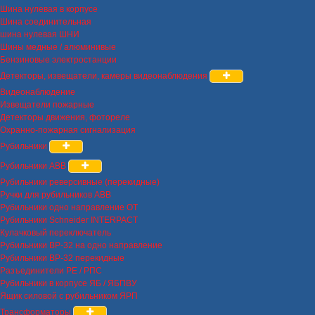
Шина нулевая в корпусе
Шина соединительная
шина нулевая ШНИ
Шины медные / алюминивые
Бензиновые электростанции
Детекторы, извещатели, камеры видеонаблюдения
Видеонаблюдение
Извещатели пожарные
Детекторы движения, фотореле
Охранно-пожарная сигнализация
Рубильники
Рубильники ABB
Рубильники реверсивные (перекидные)
Ручки для рубильников ABB
Рубильники одно направление OT
Рубильники Schneider INTERPACT
Кулачковый переключатель
Рубильники ВР-32 на одно направление
Рубильники ВР-32 перекидные
Разъединители РЕ / РПС
Рубильники в корпусе ЯБ / ЯБПВУ
Ящик силовой с рубильником ЯРП
Трансформаторы