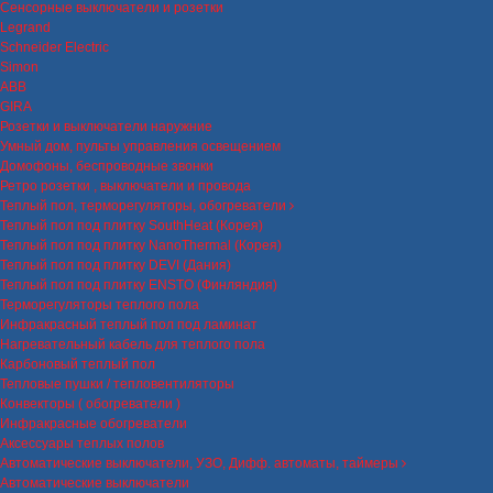
Сенсорные выключатели и розетки
Legrand
Schneider Electric
Simon
ABB
GIRA
Розетки и выключатели наружние
Умный дом, пульты управления освещением
Домофоны, беспроводные звонки
Ретро розетки , выключатели и провода
Теплый пол, терморегуляторы, обогреватели
Теплый пол под плитку SouthHeat (Корея)
Теплый пол под плитку NanoThermal (Корея)
Теплый пол под плитку DEVI (Дания)
Теплый пол под плитку ENSTO (Финляндия)
Терморегуляторы теплого пола
Инфракрасный теплый пол под ламинат
Нагревательный кабель для теплого пола
Карбоновый теплый пол
Тепловые пушки / тепловентиляторы
Конвекторы ( обогреватели )
Инфракрасные обогреватели
Аксессуары теплых полов
Автоматические выключатели, УЗО, Дифф. автоматы, таймеры
Автоматические выключатели