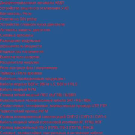
Дифференциальные автоматы АВДТ
Устройства защитного отключения УЗО
Контакторы / Реле
Розетки на DIN-рейку
Устройства плавного пуска двигателя
Автоматы защиты двигателя
Силовые автоматы
Разрядники модульные
ограничитель мощности
Индикаторы напряжения
Выключатели нагрузки
Расцепители нагрузки
Реле контроля фаз / напряжения
Таймеры / Реле времени
Кабельно-проводниковая продукция
Кабели медные ВВГнг, ВВГнг-LS, ВВГнг-FRLS
Кабель медный NYM
Провод гибкий медный ПВС (КуГВВ) / ШВВП
Коаксиальные телевизионные кабели SAT / RG / КВК
Слаботочные, телефонные, компьютерные провода UTP, FTP
Термостойкий провод РКГМ
Провод изолированный самонесущий СИП-2 / СИП-3 / СИП-4
Кабель медный гибкий в резиновой изоляции КГ, РПШ, КОГ
Провод одножильный ПВ-1 (ПУВ), ПВ-3 (ПУГВ), ПНСВ
Силовые, термостойкие, контрольные и оптические кабели