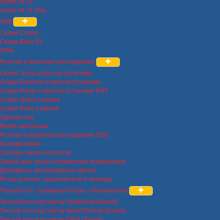
серия № 15
серия № 27 Play
ABB
Серия Cosmo
Серия Basic 55
GIRA
Розетки и выключатели наружние
Серия Этюд открытая установка
Серия Fazenda открытая установка
Серия Рондо открытая установка IP44
Серия Quteo Legrand
Серия Plexo Legrand
Удлинители
Вилки кабельные
Розетки и выключатели наружние ИЭК
Колодка Makel
Силовые вилки и розетки
Умный дом, пульты управления освещением
Домофоны, беспроводные звонки
Ретро розетки , выключатели и провода
Теплый пол, терморегуляторы, обогреватели
Теплый пол под плитку SouthHeat (Корея)
Теплый пол под плитку NanoThermal (Корея)
Теплый пол под плитку DEVI (Дания)