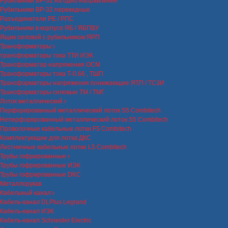
Рубильники ВР-32 на одно направление
Рубильники ВР-32 перекидные
Разъединители РЕ / РПС
Рубильники в корпусе ЯБ / ЯБПВУ
Ящик силовой с рубильником ЯРП
Трансформаторы
трансформаторы тока ТТИ ИЭК
Трансформатор напряжения ОСМ
Трансформаторы тока Т-0.66 , ТШП
Трансформаторы напряжения понижающие ЯТП / ТСЗИ
Трансформаторы силовые ТМ / ТМГ
Лоток металлический
Перфорированный металлический лоток S5 Combitech
Неперфорированный металлический лоток S5 Combitech
Проволочные кабельные лотки F5 Combitech
Комплектующие для лотка ДКС
Лестничные кабельные лотки L5 Combitech
Трубы гофрированные
Трубы гофрированные ИЭК
Трубы гофрированные DKC
Металлорукав
Кабельный канал
Кабель-канал DLPlus Legrand
Кабель-канал ИЭК
Кабель-канал Schneider Electric