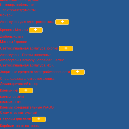
Ножницы кабельные
Электроинструменты
Фонари
Аксессуары для электромонтажа
Крепеж / Метизы
Дюбель-хомут
Метизы / крепеж
Светосигнальная арматура, кнопки
Аксессуары - Посты кнопочные
Аксессуары Harmony Schneider Electric
Светосигнальная арматура ИЭК
Защитные средства электробезопасности
Спец. одежда электромотажника
Диэлектрический ковер
Клеммники
Клеммник ЗВИ
Клемма ЗНИ
Клеммы соединительные WAGO
Сжим ответвительный
Патроны для ламп
Карболитовые патроны