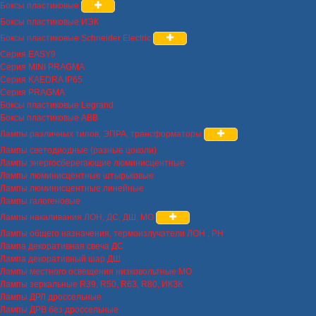
Боксы пластиковые
Боксы пластиковые ИЭК
Боксы пластиковые Schneider Electric
Серия EASY9
Серия MINI PRAGMA
Серия KAEDRA IP65
Серия PRAGMA
Боксы пластиковые Legrand
Боксы пластиковые ABB
Лампы различных типов, ЭПРА, трансформаторы
Лампы светодиодные (разные цоколи)
Лампы энергосберегающие люминисцентные
Лампы люминисцентные штырьковые
Лампы люминисцентные линейные
Лампы галогеновые
Лампы накаливания ЛОН, ДС, ДШ, МО
Лампы общего назначения, термоизлучатели ЛОН , РН
Лампа декоративная свеча ДС
Лампа декоративный шар ДШ
Лампы местного освещения низковольтные МО
Лампы зеркальные R39, R50, R63, R80, ИКЗК
Лампы ДРЛ дроссельные
Лампы ДРВ без дроссельные