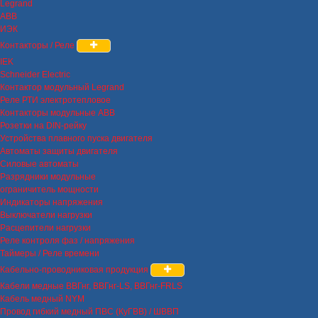
Legrand
ABB
ИЭК
Контакторы / Реле
IEK
Schneider Electric
Контактор модульный Legrand
Реле РТИ электротепловое
Контакторы модульные ABB
Розетки на DIN-рейку
Устройства плавного пуска двигателя
Автоматы защиты двигателя
Силовые автоматы
Разрядники модульные
ограничитель мощности
Индикаторы напряжения
Выключатели нагрузки
Расцепители нагрузки
Реле контроля фаз / напряжения
Таймеры / Реле времени
Кабельно-проводниковая продукция
Кабели медные ВВГнг, ВВГнг-LS, ВВГнг-FRLS
Кабель медный NYM
Провод гибкий медный ПВС (КуГВВ) / ШВВП