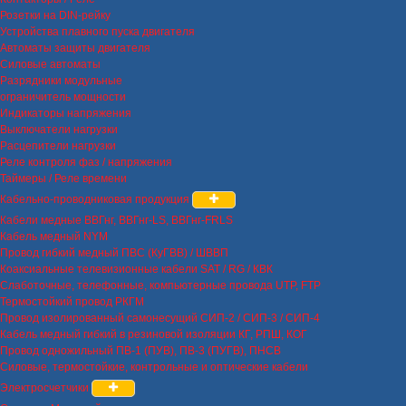
Розетки на DIN-рейку
Устройства плавного пуска двигателя
Автоматы защиты двигателя
Силовые автоматы
Разрядники модульные
ограничитель мощности
Индикаторы напряжения
Выключатели нагрузки
Расцепители нагрузки
Реле контроля фаз / напряжения
Таймеры / Реле времени
Кабельно-проводниковая продукция
Кабели медные ВВГнг, ВВГнг-LS, ВВГнг-FRLS
Кабель медный NYM
Провод гибкий медный ПВС (КуГВВ) / ШВВП
Коаксиальные телевизионные кабели SAT / RG / КВК
Слаботочные, телефонные, компьютерные провода UTP, FTP
Термостойкий провод РКГМ
Провод изолированный самонесущий СИП-2 / СИП-3 / СИП-4
Кабель медный гибкий в резиновой изоляции КГ, РПШ, КОГ
Провод одножильный ПВ-1 (ПУВ), ПВ-3 (ПУГВ), ПНСВ
Силовые, термостойкие, контрольные и оптические кабели
Электросчетчики