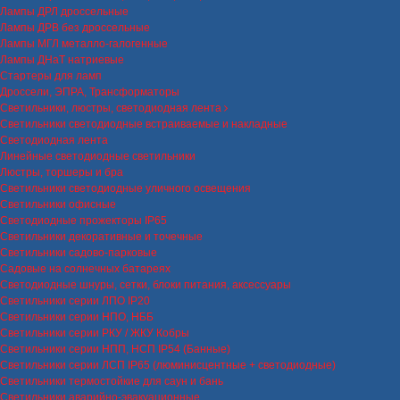
Лампы ДРЛ дроссельные
Лампы ДРВ без дроссельные
Лампы МГЛ металло-галогенные
Лампы ДНаТ натриевые
Стартеры для ламп
Дроссели, ЭПРА, Трансформаторы
Светильники, люстры, светодиодная лента
Светильники светодиодные встраиваемые и накладные
Светодиодная лента
Линейные светодиодные светильники
Люстры, торшеры и бра
Светильники светодиодные уличного освещения
Светильники офисные
Светодиодные прожекторы IP65
Светильники декоративные и точечные
Светильники садово-парковые
Садовые на солнечных батареях
Светодиодные шнуры, сетки, блоки питания, аксессуары
Светильники серии ЛПО IP20
Светильники серии НПО, НББ
Светильники серии РКУ / ЖКУ Кобры
Светильники серии НПП, НСП IP54 (Банные)
Светильники серии ЛСП IP65 (люминисцентные + светодиодные)
Светильники термостойкие для саун и бань
Светильники аварийно-эвакуационные