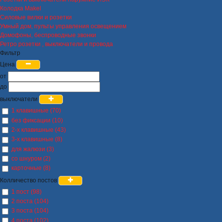
Колодка Makel
Силовые вилки и розетки
Умный дом, пульты управления освещением
Домофоны, беспроводные звонки
Ретро розетки , выключатели и провода
Фильтр
Цена
от
до
выключатели
1 клавишные (70)
без фиксации (10)
2-х клавишные (43)
3-х клавишные (8)
для жалюзи (3)
со шнуром (2)
карточные (8)
Колличество постов
1 пост (98)
2 поста (104)
3 поста (104)
4 поста (102)