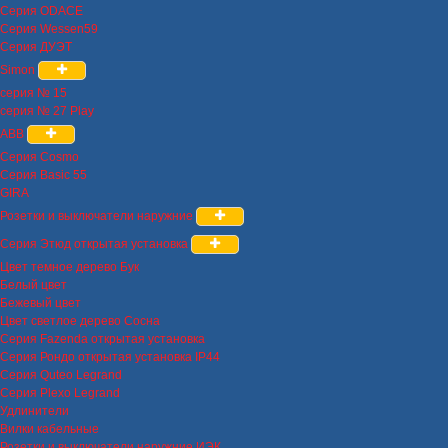
Серия ODACE
Серия Wessen59
Серия ДУЭТ
Simon
серия № 15
серия № 27 Play
ABB
Серия Cosmo
Серия Basic 55
GIRA
Розетки и выключатели наружние
Серия Этюд открытая установка
Цвет темное дерево Бук
Белый цвет
Бежевый цвет
Цвет светлое дерево Сосна
Серия Fazenda открытая установка
Серия Рондо открытая установка IP44
Серия Quteo Legrand
Серия Plexo Legrand
Удлинители
Вилки кабельные
Розетки и выключатели наружние ИЭК