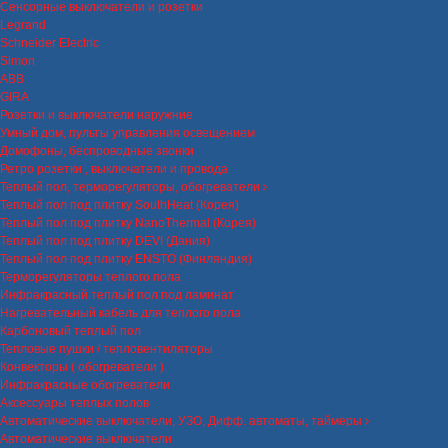
Сенсорные выключатели и розетки
Legrand
Schneider Electric
Simon
ABB
GIRA
Розетки и выключатели наружние
Умный дом, пульты управления освещением
Домофоны, беспроводные звонки
Ретро розетки , выключатели и провода
Теплый пол, терморегуляторы, обогреватели
Теплый пол под плитку SouthHeat (Корея)
Теплый пол под плитку NanoThermal (Корея)
Теплый пол под плитку DEVI (Дания)
Теплый пол под плитку ENSTO (Финляндия)
Терморегуляторы теплого пола
Инфракрасный теплый пол под ламинат
Нагревательный кабель для теплого пола
Карбоновый теплый пол
Тепловые пушки / тепловентиляторы
Конвекторы ( обогреватели )
Инфракрасные обогреватели
Аксессуары теплых полов
Автоматические выключатели, УЗО, Дифф. автоматы, таймеры
Автоматические выключатели