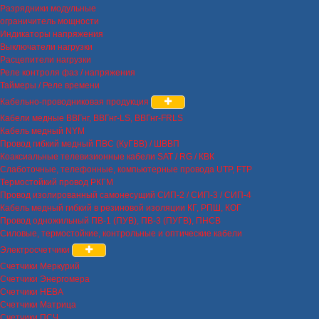
Разрядники модульные
ограничитель мощности
Индикаторы напряжения
Выключатели нагрузки
Расцепители нагрузки
Реле контроля фаз / напряжения
Таймеры / Реле времени
Кабельно-проводниковая продукция
Кабели медные ВВГнг, ВВГнг-LS, ВВГнг-FRLS
Кабель медный NYM
Провод гибкий медный ПВС (КуГВВ) / ШВВП
Коаксиальные телевизионные кабели SAT / RG / КВК
Слаботочные, телефонные, компьютерные провода UTP, FTP
Термостойкий провод РКГМ
Провод изолированный самонесущий СИП-2 / СИП-3 / СИП-4
Кабель медный гибкий в резиновой изоляции КГ, РПШ, КОГ
Провод одножильный ПВ-1 (ПУВ), ПВ-3 (ПУГВ), ПНСВ
Силовые, термостойкие, контрольные и оптические кабели
Электросчетчики
Счетчики Меркурий
Счетчики Энергомера
Счетчики НЕВА
Счетчики Матрица
Счетчики ПСЧ