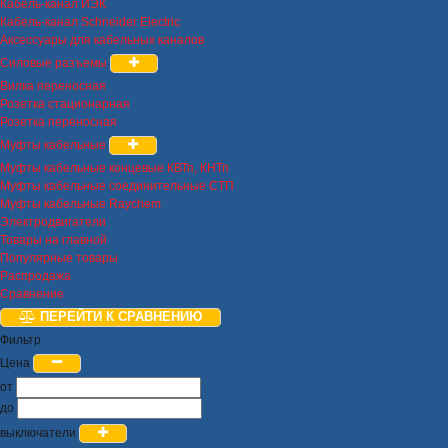
Кабель-канал ИЭК
Кабель-канал Schneider Electric
Аксессуары для кабельных каналов
Силовые разъемы
Вилка переносная
Розетка стационарная
Розетка переносная
Муфты кабельные
Муфты кабельные концевые КВТп, КНТп
Муфты кабельные соединительные СТП
Муфты кабельные Raychem
Электродвигатели
Товары на главной
Популярные товары
Распродажа
Сравнение
ПЕРЕЙТИ К СРАВНЕНИЮ
Фильтр
Цена
от
до
выключатели