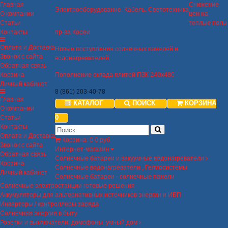
Главная
Снижение
Электрооборудование. Кабель. Светотехника
О компании
цен на
Статьи
теплые полы
Контакты
пр-ва Кореи
Оплата и Доставка
Новые поступления солнечных панелей и
Звонок с сайта
водонагревателей.
Обратная связь
Корзина
Пополнение склада плитой ПЗК 240х480
Личный кабинет
8 (861) 203-40-78
Главная
КАТАЛОГ
ПОИСК
КОРЗИНА
О компании
0
Статьи
Контакты
Оплата и Доставка
Корзина
:
0
0 руб
Звонок с сайта
Интернет-магазин
Обратная связь
Солнечные батареи и вакуумные водонагреватели
Корзина
Солнечные водонагреватели , Гелиосистемы
Личный кабинет
Солнечные батареи - солнечные панели
Солнечные электростанции готовые решения
Аккумуляторы для альтернативных источников энергии и ИБП
Инверторы / контроллеры заряда
Солнечная энергия в быту
Розетки и выключатели, домофоны, умный дом