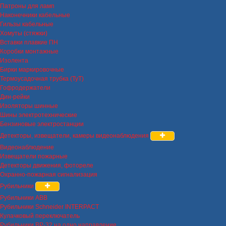
Патроны для ламп
Наконечники кабельные
Гильзы кабельные
Хомуты (стяжки)
Вставки плавкие ПН
Коробки монтажные
Изолента
Бирки маркировочные
Термоусадочная трубка (ТуТ)
Гофродержатели
Дин-рейки
Изоляторы шинные
Шины электротехнические
Бензиновые электростанции
Детекторы, извещатели, камеры видеонаблюдения
Видеонаблюдение
Извещатели пожарные
Детекторы движения, фотореле
Охранно-пожарная сигнализация
Рубильники
Рубильники ABB
Рубильники Schneider INTERPACT
Кулачковый переключатель
Рубильники ВР-32 на одно направление