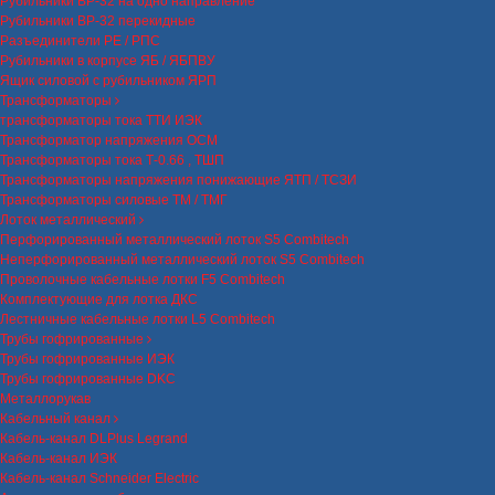
Рубильники ВР-32 на одно направление
Рубильники ВР-32 перекидные
Разъединители РЕ / РПС
Рубильники в корпусе ЯБ / ЯБПВУ
Ящик силовой с рубильником ЯРП
Трансформаторы
трансформаторы тока ТТИ ИЭК
Трансформатор напряжения ОСМ
Трансформаторы тока Т-0.66 , ТШП
Трансформаторы напряжения понижающие ЯТП / ТСЗИ
Трансформаторы силовые ТМ / ТМГ
Лоток металлический
Перфорированный металлический лоток S5 Combitech
Неперфорированный металлический лоток S5 Combitech
Проволочные кабельные лотки F5 Combitech
Комплектующие для лотка ДКС
Лестничные кабельные лотки L5 Combitech
Трубы гофрированные
Трубы гофрированные ИЭК
Трубы гофрированные DKC
Металлорукав
Кабельный канал
Кабель-канал DLPlus Legrand
Кабель-канал ИЭК
Кабель-канал Schneider Electric