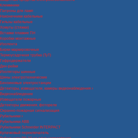
Клеммники
Патроны для ламп
Наконечники кабельные
Гильзы кабельные
Хомуты (стяжки)
Вставки плавкие ПН
Коробки монтажные
Изолента
Бирки маркировочные
Термоусадочная трубка (ТуТ)
Гофродержатели
Дин-рейки
Изоляторы шинные
Шины электротехнические
Бензиновые электростанции
Детекторы, извещатели, камеры видеонаблюдения
Видеонаблюдение
Извещатели пожарные
Детекторы движения, фотореле
Охранно-пожарная сигнализация
Рубильники
Рубильники ABB
Рубильники Schneider INTERPACT
Кулачковый переключатель