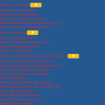
Щитки металлические
Щитки металлические ИЭК
Щитки металлические Кронус
Щитки металлические DKC IP-65
Щитки металлические Schneider Electric IP-66
Щиты распределительные ЩРС / ЩР
Боксы пластиковые
Боксы пластиковые ИЭК
Боксы пластиковые Schneider Electric
Боксы пластиковые Legrand
Боксы пластиковые ABB
Лампы различных типов, ЭПРА, трансформаторы
Лампы светодиодные (разные цоколи)
Лампы энергосберегающие люминисцентные
Лампы люминисцентные штырьковые
Лампы люминисцентные линейные
Лампы галогеновые
Лампы накаливания ЛОН, ДС, ДШ, МО
Лампы зеркальные R39, R50, R63, R80, ИКЗК
Лампы ДРЛ дроссельные
Лампы ДРВ без дроссельные
Лампы МГЛ металло-галогенные
Лампы ДНаТ натриевые