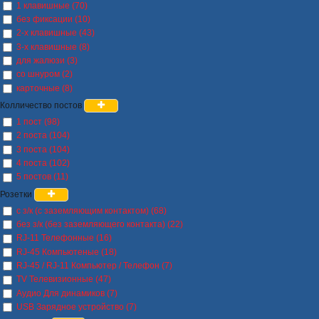
1 клавишные (70)
без фиксации (10)
2-х клавишные (43)
3-х клавишные (8)
для жалюзи (3)
со шнуром (2)
карточные (8)
Колличество постов
1 пост (98)
2 поста (104)
3 поста (104)
4 поста (102)
5 постов (11)
Розетки
с з/к (с заземляющим контактом) (68)
без з/к (без заземляющего контакта) (22)
RJ-11 Телефонные (16)
RJ-45 Компьютеные (18)
RJ-45 / RJ-11 Компьютер / Телефон (7)
TV Телевизионные (47)
Аудио Для динамиков (7)
USB Зарядное устройство (7)