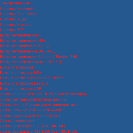
Электросчетчики
Счетчики Меркурий
Счетчики Энергомера
Счетчики НЕВА
Счетчики Матрица
Счетчики ПСЧ
Щитки металлические
Щитки металлические ИЭК
Щитки металлические Кронус
Щитки металлические DKC IP-65
Щитки металлические Schneider Electric IP-66
Щиты распределительные ЩРС / ЩР
Боксы пластиковые
Боксы пластиковые ИЭК
Боксы пластиковые Schneider Electric
Боксы пластиковые Legrand
Боксы пластиковые ABB
Лампы различных типов, ЭПРА, трансформаторы
Лампы светодиодные (разные цоколи)
Лампы энергосберегающие люминисцентные
Лампы люминисцентные штырьковые
Лампы люминисцентные линейные
Лампы галогеновые
Лампы накаливания ЛОН, ДС, ДШ, МО
Лампы зеркальные R39, R50, R63, R80, ИКЗК