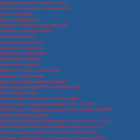
Дифференциальные автоматы АВДТ
Устройства защитного отключения УЗО
Контакторы / Реле
Розетки на DIN-рейку
Устройства плавного пуска двигателя
Автоматы защиты двигателя
Силовые автоматы
Разрядники модульные
ограничитель мощности
Индикаторы напряжения
Выключатели нагрузки
Расцепители нагрузки
Реле контроля фаз / напряжения
Таймеры / Реле времени
Кабельно-проводниковая продукция
Кабели медные ВВГнг, ВВГнг-LS, ВВГнг-FRLS
Кабель медный NYM
Провод гибкий медный ПВС (КуГВВ) / ШВВП
Коаксиальные телевизионные кабели SAT / RG / КВК
Слаботочные, телефонные, компьютерные провода UTP, FTP
Термостойкий провод РКГМ
Провод изолированный самонесущий СИП-2 / СИП-3 / СИП-4
Кабель медный гибкий в резиновой изоляции КГ, РПШ, КОГ
Провод одножильный ПВ-1 (ПУВ), ПВ-3 (ПУГВ), ПНСВ
Силовые, термостойкие, контрольные и оптические кабели