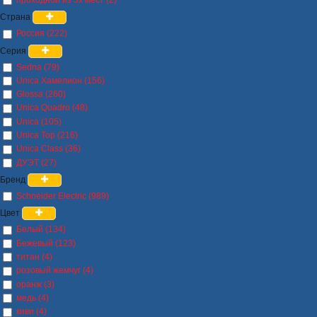
Страна
Россия (222)
Серия
Sedna (79)
Unica Хамелион (156)
Glossa (260)
Unica Quadro (48)
Unica (105)
Unica Top (216)
Unica Class (36)
ДУЭТ (27)
Бренд
Schneider Electric (989)
Цвет
Белый (134)
Бежевый (123)
титан (4)
розовый жемчуг (4)
оранж (3)
медь (4)
киви (4)