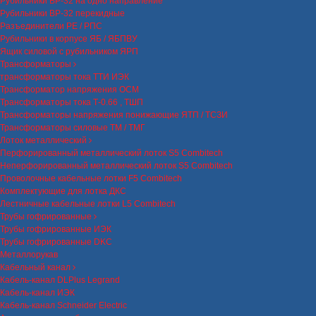
Рубильники ВР-32 на одно направление
Рубильники ВР-32 перекидные
Разъединители РЕ / РПС
Рубильники в корпусе ЯБ / ЯБПВУ
Ящик силовой с рубильником ЯРП
Трансформаторы
трансформаторы тока ТТИ ИЭК
Трансформатор напряжения ОСМ
Трансформаторы тока Т-0.66 , ТШП
Трансформаторы напряжения понижающие ЯТП / ТСЗИ
Трансформаторы силовые ТМ / ТМГ
Лоток металлический
Перфорированный металлический лоток S5 Combitech
Неперфорированный металлический лоток S5 Combitech
Проволочные кабельные лотки F5 Combitech
Комплектующие для лотка ДКС
Лестничные кабельные лотки L5 Combitech
Трубы гофрированные
Трубы гофрированные ИЭК
Трубы гофрированные DKC
Металлорукав
Кабельный канал
Кабель-канал DLPlus Legrand
Кабель-канал ИЭК
Кабель-канал Schneider Electric