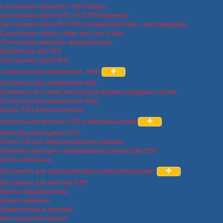
Светильники серии РКУ / ЖКУ Кобры
Светильники серии НПП, НСП IP54 (Банные)
Светильники серии ЛСП IP65 (люминисцентные + светодиодные)
Светильники термостойкие для саун и бань
Светильники аварийно-эвакуационные
Прожекторы ИО, МГЛ
Светильники серии ЛПБ
Стабилизаторы напряжения , ИБП
Стабилизаторы напряжения ИЭК
Резервные источники питания для охранно-пожарных систем
Стабилизаторы напряжения Volter
Опоры ЛЭП железобетонные
Арматура для монтажа ЛЭП и кабельных линий
Арматура для подвеса СИП
Плита ПЗК для закрытия кабеля в траншее
Линейная арматура и оборудование для монтажа ЛЭП
Лента сигнальная
Инструмент для электромонтажа / электроинструмент
Инструмент для монтажа ЛЭП
Прессы гидравлические
Клещи обжимные
Измерительные приборы
Монтажный инструмент