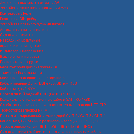
Дифференциальные автоматы АВДТ
Устройства защитного отключения УЗО
Контакторы / Реле
Розетки на DIN-рейку
Устройства плавного пуска двигателя
Автоматы защиты двигателя
Силовые автоматы
Разрядники модульные
ограничитель мощности
Индикаторы напряжения
Выключатели нагрузки
Расцепители нагрузки
Реле контроля фаз / напряжения
Таймеры / Реле времени
Кабельно-проводниковая продукция
Кабели медные ВВГнг, ВВГнг-LS, ВВГнг-FRLS
Кабель медный NYM
Провод гибкий медный ПВС (КуГВВ) / ШВВП
Коаксиальные телевизионные кабели SAT / RG / КВК
Слаботочные, телефонные, компьютерные провода UTP, FTP
Термостойкий провод РКГМ
Провод изолированный самонесущий СИП-2 / СИП-3 / СИП-4
Кабель медный гибкий в резиновой изоляции КГ, РПШ, КОГ
Провод одножильный ПВ-1 (ПУВ), ПВ-3 (ПУГВ), ПНСВ
Силовые, термостойкие, контрольные и оптические кабели