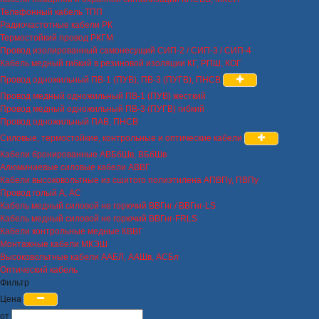
Телефонный кабель ТПП
Радиочастотные кабели РК
Термостойкий провод РКГМ
Провод изолированный самонесущий СИП-2 / СИП-3 / СИП-4
Кабель медный гибкий в резиновой изоляции КГ, РПШ, КОГ
Провод одножильный ПВ-1 (ПУВ), ПВ-3 (ПУГВ), ПНСВ
Провод медный одножильный ПВ-1 (ПУВ) жесткий
Провод медный одножильный ПВ-3 (ПУГВ) гибкий
Провод одножильный ПАВ, ПНСВ
Силовые, термостойкие, контрольные и оптические кабели
Кабели бронированные АВБбШв, ВБбШв
Алюминиевые силовые кабели АВВГ
Кабели высоковольтные из сшитого полиэтилена АПВПу, ПВПу
Провод голый А, АС
Кабель медный силовой не горючий ВВГнг / ВВГнг-LS
Кабель медный силовой не горючий ВВГнг-FRLS
Кабели контрольные медные КВВГ
Монтажные кабели МКЭШ
Высоковольтные кабели ААБЛ, ААШв, АСБл
Оптический кабель
Фильтр
Цена
от