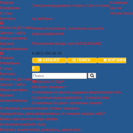
Главная
Снижение
Электрооборудование. Кабель. Светотехника
О компании
цен на
Статьи
теплые полы
Контакты
пр-ва Кореи
Оплата и Доставка
Новые поступления солнечных панелей и
Звонок с сайта
водонагревателей.
Обратная связь
Корзина
Пополнение склада плитой ПЗК 240х480
Личный кабинет
8 (861) 203-40-78
Главная
КАТАЛОГ
ПОИСК
КОРЗИНА
О компании
0
Статьи
Контакты
Оплата и Доставка
Корзина
:
0
0 руб
Звонок с сайта
Интернет-магазин
Обратная связь
Солнечные батареи и вакуумные водонагреватели
Корзина
Солнечные водонагреватели , Гелиосистемы
Личный кабинет
Солнечные батареи - солнечные панели
Солнечные электростанции готовые решения
Аккумуляторы для альтернативных источников энергии и ИБП
Инверторы / контроллеры заряда
Солнечная энергия в быту
Розетки и выключатели, домофоны, умный дом