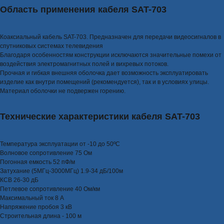
Область применения кабеля SAT-703
Коаксиальный кабель SAT-703. Предназначен для передачи видеосигналов в
спутниковых системах телевидения
Благодаря особенностям конструкции исключаются значительные помехи от
воздействия электромагнитных полей и вихревых потоков.
Прочная и гибкая внешняя оболочка дает возможность эксплуатировать
изделие как внутри помещений (рекомендуется), так и в условиях улицы.
Материал оболочки не подвержен горению.
Технические характеристики кабеля SAT-703
Температура эксплуатации от -10 до 50ºС
Волновое сопротивление 75 Ом
Погонная емкость 52 пФ/м
Затухание (5МГц-3000МГц) 1.9-34 дБ/100м
КСВ 26-30 дБ
Петлевое сопротивление 40 Ом/км
Максимальный ток 8 А
Напряжение пробоя 3 кВ
Строительная длина - 100 м