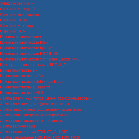
Электросчетчики
Счетчики Меркурий
Счетчики Энергомера
Счетчики НЕВА
Счетчики Матрица
Счетчики ПСЧ
Щитки металлические
Щитки металлические ИЭК
Щитки металлические Кронус
Щитки металлические DKC IP-65
Щитки металлические Schneider Electric IP-66
Щиты распределительные ЩРС / ЩР
Боксы пластиковые
Боксы пластиковые ИЭК
Боксы пластиковые Schneider Electric
Боксы пластиковые Legrand
Боксы пластиковые ABB
Лампы различных типов, ЭПРА, трансформаторы
Лампы светодиодные (разные цоколи)
Лампы энергосберегающие люминисцентные
Лампы люминисцентные штырьковые
Лампы люминисцентные линейные
Лампы галогеновые
Лампы накаливания ЛОН, ДС, ДШ, МО
Лампы зеркальные R39, R50, R63, R80, ИКЗК