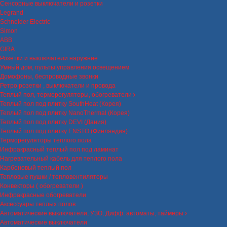
Сенсорные выключатели и розетки
Legrand
Schneider Electric
Simon
ABB
GIRA
Розетки и выключатели наружние
Умный дом, пульты управления освещением
Домофоны, беспроводные звонки
Ретро розетки , выключатели и провода
Теплый пол, терморегуляторы, обогреватели
Теплый пол под плитку SouthHeat (Корея)
Теплый пол под плитку NanoThermal (Корея)
Теплый пол под плитку DEVI (Дания)
Теплый пол под плитку ENSTO (Финляндия)
Терморегуляторы теплого пола
Инфракрасный теплый пол под ламинат
Нагревательный кабель для теплого пола
Карбоновый теплый пол
Тепловые пушки / тепловентиляторы
Конвекторы ( обогреватели )
Инфракрасные обогреватели
Аксессуары теплых полов
Автоматические выключатели, УЗО, Дифф. автоматы, таймеры
Автоматические выключатели