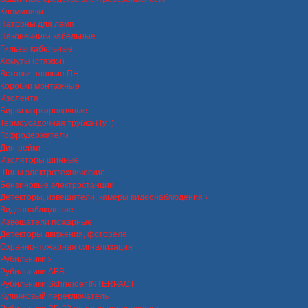
Клеммники
Патроны для ламп
Наконечники кабельные
Гильзы кабельные
Хомуты (стяжки)
Вставки плавкие ПН
Коробки монтажные
Изолента
Бирки маркировочные
Термоусадочная трубка (ТуТ)
Гофродержатели
Дин-рейки
Изоляторы шинные
Шины электротехнические
Бензиновые электростанции
Детекторы, извещатели, камеры видеонаблюдения
Видеонаблюдение
Извещатели пожарные
Детекторы движения, фотореле
Охранно-пожарная сигнализация
Рубильники
Рубильники ABB
Рубильники Schneider INTERPACT
Кулачковый переключатель