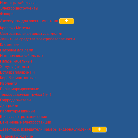
Ножницы кабельные
Электроинструменты
Фонари
Аксессуары для электромонтажа
Крепеж / Метизы
Светосигнальная арматура, кнопки
Защитные средства электробезопасности
Клеммники
Патроны для ламп
Наконечники кабельные
Гильзы кабельные
Хомуты (стяжки)
Вставки плавкие ПН
Коробки монтажные
Изолента
Бирки маркировочные
Термоусадочная трубка (ТуТ)
Гофродержатели
Дин-рейки
Изоляторы шинные
Шины электротехнические
Бензиновые электростанции
Детекторы, извещатели, камеры видеонаблюдения
Видеонаблюдение