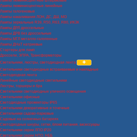
Лампы люминисцентные штырьковые
Лампы люминисцентные линейные
Лампы галогеновые
Лампы накаливания ЛОН, ДС, ДШ, МО
Лампы зеркальные R39, R50, R63, R80, ИКЗК
Лампы ДРЛ дроссельные
Лампы ДРВ без дроссельные
Лампы МГЛ металло-галогенные
Лампы ДНаТ натриевые
Стартеры для ламп
Дроссели, ЭПРА, Трансформаторы
Светильники, люстры, светодиодная лента
Светильники светодиодные встраиваемые и накладные
Светодиодная лента
Линейные светодиодные светильники
Люстры, торшеры и бра
Светильники светодиодные уличного освещения
Светильники офисные
Светодиодные прожекторы IP65
Светильники декоративные и точечные
Светильники садово-парковые
Садовые на солнечных батареях
Светодиодные шнуры, сетки, блоки питания, аксессуары
Светильники серии ЛПО IP20
Светильники серии НПО, НББ