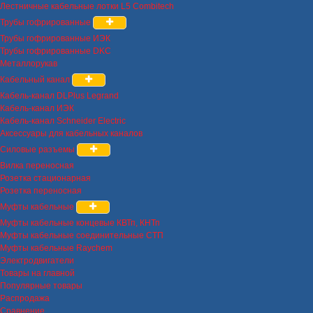
Лестничные кабельные лотки L5 Combitech
Трубы гофрированные
Трубы гофрированные ИЭК
Трубы гофрированные DKC
Металлорукав
Кабельный канал
Кабель-канал DLPlus Legrand
Кабель-канал ИЭК
Кабель-канал Schneider Electric
Аксессуары для кабельных каналов
Силовые разъемы
Вилка переносная
Розетка стационарная
Розетка переносная
Муфты кабельные
Муфты кабельные концевые КВТп, КНТп
Муфты кабельные соединительные СТП
Муфты кабельные Raychem
Электродвигатели
Товары на главной
Популярные товары
Распродажа
Сравнение