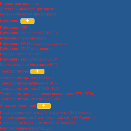
Извещатели пожарные
Детекторы движения, фотореле
Охранно-пожарная сигнализация
Рубильники
Рубильники ABB
Рубильники Schneider INTERPACT
Кулачковый переключатель
Рубильники ВР-32 на одно направление
Рубильники ВР-32 перекидные
Разъединители РЕ / РПС
Рубильники в корпусе ЯБ / ЯБПВУ
Ящик силовой с рубильником ЯРП
Трансформаторы
трансформаторы тока ТТИ ИЭК
Трансформатор напряжения ОСМ
Трансформаторы тока Т-0.66 , ТШП
Трансформаторы напряжения понижающие ЯТП / ТСЗИ
Трансформаторы силовые ТМ / ТМГ
Лоток металлический
Перфорированный металлический лоток S5 Combitech
Неперфорированный металлический лоток S5 Combitech
Проволочные кабельные лотки F5 Combitech
Комплектующие для лотка ДКС