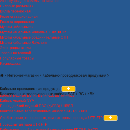
Аксессуары для кабельных каналов
Силовые разъемы
Вилка переносная
Розетка стационарная
Розетка переносная
Муфты кабельные
Муфты кабельные концевые КВТп, КНТп
Муфты кабельные соединительные СТП
Муфты кабельные Raychem
Электродвигатели
Товары на главной
Популярные товары
Распродажа
Интернет-магазин
Кабельно-проводниковая продукция
Кабельно-проводниковая продукция
Коаксиальные телевизионные кабели SAT / RG / КВК
Кабели медные ВВГнг, ВВГнг-LS, ВВГнг-FRLS
Кабель медный NYM
Провод гибкий медный ПВС (КуГВВ) / ШВВП
Коаксиальные телевизионные кабели SAT / RG / КВК
Слаботочные, телефонные, компьютерные провода UTP, FTP
Провод витая пара UTP, FTP
Кабели пожарной и охранной сигнализации КПСВВ, МКСП