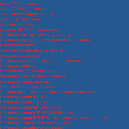
Лампы ДРЛ дроссельные
Лампы ДРВ без дроссельные
Лампы МГЛ металло-галогенные
Лампы ДНаТ натриевые
Стартеры для ламп
Дроссели, ЭПРА, Трансформаторы
Светильники, люстры, светодиодная лента
Светильники светодиодные встраиваемые и накладные
Светодиодная лента
Линейные светодиодные светильники
Люстры, торшеры и бра
Светильники светодиодные уличного освещения
Светильники офисные
Светодиодные прожекторы IP65
Светильники декоративные и точечные
Светильники садово-парковые
Садовые на солнечных батареях
Светодиодные шнуры, сетки, блоки питания, аксессуары
Светильники серии ЛПО IP20
Светильники серии НПО, НББ
Светильники серии РКУ / ЖКУ Кобры
Светильники серии НПП, НСП IP54 (Банные)
Светильники серии ЛСП IP65 (люминисцентные + светодиодные)
Светильники термостойкие для саун и бань
Светильники аварийно-эвакуационные