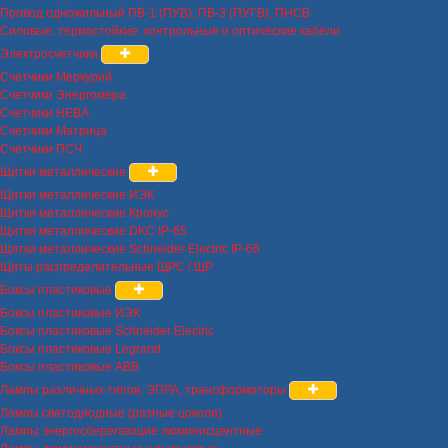
Провод одножильный ПВ-1 (ПУВ), ПВ-3 (ПУГВ), ПНСВ
Силовые, термостойкие, контрольные и оптические кабели
Электросчетчики
Счетчики Меркурий
Счетчики Энергомера
Счетчики НЕВА
Счетчики Матрица
Счетчики ПСЧ
Щитки металлические
Щитки металлические ИЭК
Щитки металлические Кронус
Щитки металлические DKC IP-65
Щитки металлические Schneider Electric IP-66
Щиты распределительные ЩРС / ЩР
Боксы пластиковые
Боксы пластиковые ИЭК
Боксы пластиковые Schneider Electric
Боксы пластиковые Legrand
Боксы пластиковые ABB
Лампы различных типов, ЭПРА, трансформаторы
Лампы светодиодные (разные цоколи)
Лампы энергосберегающие люминисцентные