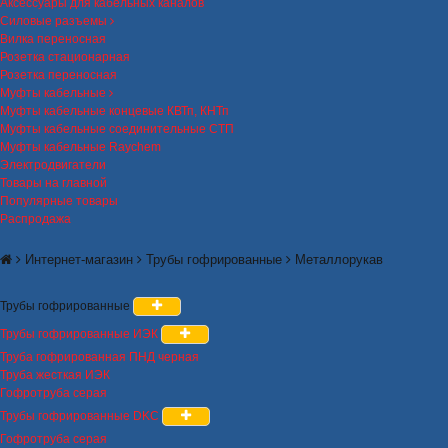
Аксессуары для кабельных каналов
Силовые разъемы
Вилка переносная
Розетка стационарная
Розетка переносная
Муфты кабельные
Муфты кабельные концевые КВТп, КНТп
Муфты кабельные соединительные СТП
Муфты кабельные Raychem
Электродвигатели
Товары на главной
Популярные товары
Распродажа
Интернет-магазин
Трубы гофрированные
Металлорукав
Трубы гофрированные
Трубы гофрированные ИЭК
Труба гофрированная ПНД черная
Труба жесткая ИЭК
Гофротруба серая
Трубы гофрированные DKC
Гофротруба серая