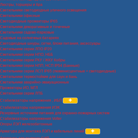
Люстры, торшеры и бра
Светильники светодиодные уличного освещения
Светильники офисные
Светодиодные прожекторы IP65
Светильники декоративные и точечные
Светильники садово-парковые
Садовые на солнечных батареях
Светодиодные шнуры, сетки, блоки питания, аксессуары
Светильники серии ЛПО IP20
Светильники серии НПО, НББ
Светильники серии РКУ / ЖКУ Кобры
Светильники серии НПП, НСП IP54 (Банные)
Светильники серии ЛСП IP65 (люминисцентные + светодиодные)
Светильники термостойкие для саун и бань
Светильники аварийно-эвакуационные
Прожекторы ИО, МГЛ
Светильники серии ЛПБ
Стабилизаторы напряжения , ИБП
Стабилизаторы напряжения ИЭК
Резервные источники питания для охранно-пожарных систем
Стабилизаторы напряжения Volter
Опоры ЛЭП железобетонные
Арматура для монтажа ЛЭП и кабельных линий