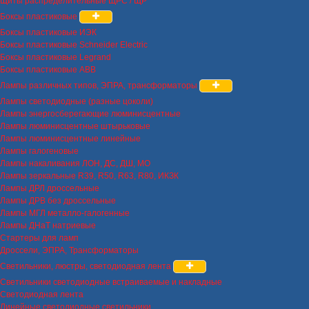
Щиты распределительные ЩРС / ЩР
Боксы пластиковые
Боксы пластиковые ИЭК
Боксы пластиковые Schneider Electric
Боксы пластиковые Legrand
Боксы пластиковые ABB
Лампы различных типов, ЭПРА, трансформаторы
Лампы светодиодные (разные цоколи)
Лампы энергосберегающие люминисцентные
Лампы люминисцентные штырьковые
Лампы люминисцентные линейные
Лампы галогеновые
Лампы накаливания ЛОН, ДС, ДШ, МО
Лампы зеркальные R39, R50, R63, R80, ИКЗК
Лампы ДРЛ дроссельные
Лампы ДРВ без дроссельные
Лампы МГЛ металло-галогенные
Лампы ДНаТ натриевые
Стартеры для ламп
Дроссели, ЭПРА, Трансформаторы
Светильники, люстры, светодиодная лента
Светильники светодиодные встраиваемые и накладные
Светодиодная лента
Линейные светодиодные светильники