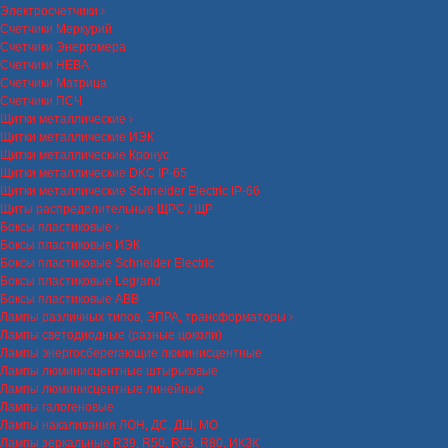
Электросчетчики
Счетчики Меркурий
Счетчики Энергомера
Счетчики НЕВА
Счетчики Матрица
Счетчики ПСЧ
Щитки металлические
Щитки металлические ИЭК
Щитки металлические Кронус
Щитки металлические DKC IP-65
Щитки металлические Schneider Electric IP-66
Щиты распределительные ЩРС / ЩР
Боксы пластиковые
Боксы пластиковые ИЭК
Боксы пластиковые Schneider Electric
Боксы пластиковые Legrand
Боксы пластиковые ABB
Лампы различных типов, ЭПРА, трансформаторы
Лампы светодиодные (разные цоколи)
Лампы энергосберегающие люминисцентные
Лампы люминисцентные штырьковые
Лампы люминисцентные линейные
Лампы галогеновые
Лампы накаливания ЛОН, ДС, ДШ, МО
Лампы зеркальные R39, R50, R63, R80, ИКЗК