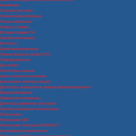
Клеммники
Патроны для ламп
Наконечники кабельные
Гильзы кабельные
Хомуты (стяжки)
Вставки плавкие ПН
Коробки монтажные
Изолента
Бирки маркировочные
Термоусадочная трубка (ТуТ)
Гофродержатели
Дин-рейки
Изоляторы шинные
Шины электротехнические
Бензиновые электростанции
Детекторы, извещатели, камеры видеонаблюдения
Видеонаблюдение
Извещатели пожарные
Детекторы движения, фотореле
Охранно-пожарная сигнализация
Рубильники
Рубильники ABB
Рубильники Schneider INTERPACT
Кулачковый переключатель