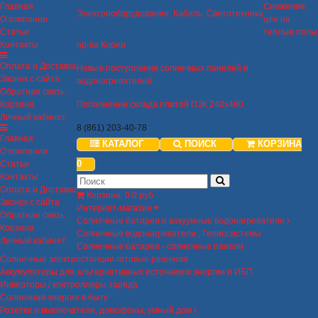
Главная
Снижение
Электрооборудование. Кабель. Светотехника
О компании
цен на
Статьи
теплые полы
Контакты
пр-ва Кореи
Оплата и Доставка
Новые поступления солнечных панелей и
Звонок с сайта
водонагревателей.
Обратная связь
Корзина
Пополнение склада плитой ПЗК 240х480
Личный кабинет
8 (861) 203-40-78
Главная
КАТАЛОГ
ПОИСК
КОРЗИНА
О компании
0
Статьи
Контакты
Оплата и Доставка
Корзина
:
0
0 руб
Звонок с сайта
Интернет-магазин
Обратная связь
Солнечные батареи и вакуумные водонагреватели
Корзина
Солнечные водонагреватели , Гелиосистемы
Личный кабинет
Солнечные батареи - солнечные панели
Солнечные электростанции готовые решения
Аккумуляторы для альтернативных источников энергии и ИБП
Инверторы / контроллеры заряда
Солнечная энергия в быту
Розетки и выключатели, домофоны, умный дом