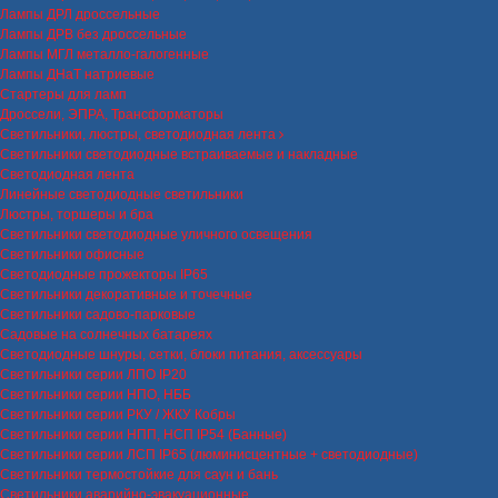
Лампы ДРЛ дроссельные
Лампы ДРВ без дроссельные
Лампы МГЛ металло-галогенные
Лампы ДНаТ натриевые
Стартеры для ламп
Дроссели, ЭПРА, Трансформаторы
Светильники, люстры, светодиодная лента
Светильники светодиодные встраиваемые и накладные
Светодиодная лента
Линейные светодиодные светильники
Люстры, торшеры и бра
Светильники светодиодные уличного освещения
Светильники офисные
Светодиодные прожекторы IP65
Светильники декоративные и точечные
Светильники садово-парковые
Садовые на солнечных батареях
Светодиодные шнуры, сетки, блоки питания, аксессуары
Светильники серии ЛПО IP20
Светильники серии НПО, НББ
Светильники серии РКУ / ЖКУ Кобры
Светильники серии НПП, НСП IP54 (Банные)
Светильники серии ЛСП IP65 (люминисцентные + светодиодные)
Светильники термостойкие для саун и бань
Светильники аварийно-эвакуационные