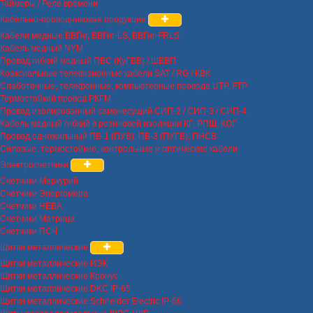
Таймеры / Реле времени
Кабельно-проводниковая продукция
Кабели медные ВВГнг, ВВГнг-LS, ВВГнг-FRLS
Кабель медный NYM
Провод гибкий медный ПВС (КуГВВ) / ШВВП
Коаксиальные телевизионные кабели SAT / RG / КВК
Слаботочные, телефонные, компьютерные провода UTP, FTP
Термостойкий провод РКГМ
Провод изолированный самонесущий СИП-2 / СИП-3 / СИП-4
Кабель медный гибкий в резиновой изоляции КГ, РПШ, КОГ
Провод одножильный ПВ-1 (ПУВ), ПВ-3 (ПУГВ), ПНСВ
Силовые, термостойкие, контрольные и оптические кабели
Электросчетчики
Счетчики Меркурий
Счетчики Энергомера
Счетчики НЕВА
Счетчики Матрица
Счетчики ПСЧ
Щитки металлические
Щитки металлические ИЭК
Щитки металлические Кронус
Щитки металлические DKC IP-65
Щитки металлические Schneider Electric IP-66