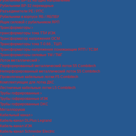
Рубильники ВР-32 на одно направление
Рубильники ВР-32 перекидные
Разъединители РЕ / РПС
Рубильники в корпусе ЯБ / ЯБПВУ
Ящик силовой с рубильником ЯРП
Трансформаторы
трансформаторы тока ТТИ ИЭК
Трансформатор напряжения ОСМ
Трансформаторы тока Т-0.66 , ТШП
Трансформаторы напряжения понижающие ЯТП / ТСЗИ
Трансформаторы силовые ТМ / ТМГ
Лоток металлический
Перфорированный металлический лоток S5 Combitech
Неперфорированный металлический лоток S5 Combitech
Проволочные кабельные лотки F5 Combitech
Комплектующие для лотка ДКС
Лестничные кабельные лотки L5 Combitech
Трубы гофрированные
Трубы гофрированные ИЭК
Трубы гофрированные DKC
Металлорукав
Кабельный канал
Кабель-канал DLPlus Legrand
Кабель-канал ИЭК
Кабель-канал Schneider Electric