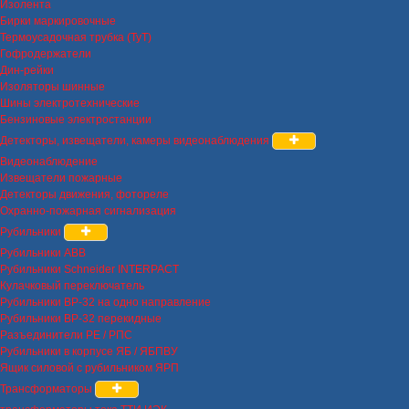
Изолента
Бирки маркировочные
Термоусадочная трубка (ТуТ)
Гофродержатели
Дин-рейки
Изоляторы шинные
Шины электротехнические
Бензиновые электростанции
Детекторы, извещатели, камеры видеонаблюдения
Видеонаблюдение
Извещатели пожарные
Детекторы движения, фотореле
Охранно-пожарная сигнализация
Рубильники
Рубильники ABB
Рубильники Schneider INTERPACT
Кулачковый переключатель
Рубильники ВР-32 на одно направление
Рубильники ВР-32 перекидные
Разъединители РЕ / РПС
Рубильники в корпусе ЯБ / ЯБПВУ
Ящик силовой с рубильником ЯРП
Трансформаторы