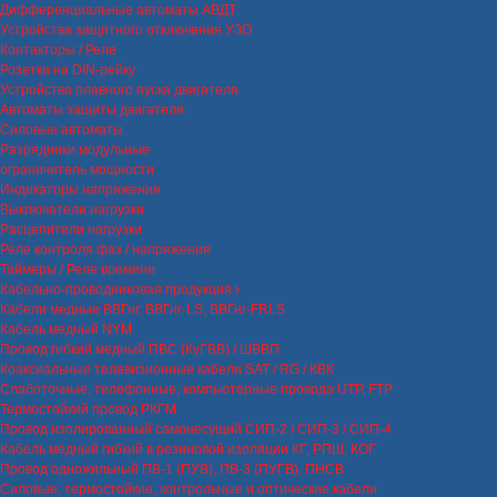
Дифференциальные автоматы АВДТ
Устройства защитного отключения УЗО
Контакторы / Реле
Розетки на DIN-рейку
Устройства плавного пуска двигателя
Автоматы защиты двигателя
Силовые автоматы
Разрядники модульные
ограничитель мощности
Индикаторы напряжения
Выключатели нагрузки
Расцепители нагрузки
Реле контроля фаз / напряжения
Таймеры / Реле времени
Кабельно-проводниковая продукция
Кабели медные ВВГнг, ВВГнг-LS, ВВГнг-FRLS
Кабель медный NYM
Провод гибкий медный ПВС (КуГВВ) / ШВВП
Коаксиальные телевизионные кабели SAT / RG / КВК
Слаботочные, телефонные, компьютерные провода UTP, FTP
Термостойкий провод РКГМ
Провод изолированный самонесущий СИП-2 / СИП-3 / СИП-4
Кабель медный гибкий в резиновой изоляции КГ, РПШ, КОГ
Провод одножильный ПВ-1 (ПУВ), ПВ-3 (ПУГВ), ПНСВ
Силовые, термостойкие, контрольные и оптические кабели