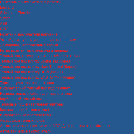
Сенсорные выключатели и розетки
Legrand
Schneider Electric
Simon
ABB
GIRA
Розетки и выключатели наружние
Умный дом, пульты управления освещением
Домофоны, беспроводные звонки
Ретро розетки , выключатели и провода
Теплый пол, терморегуляторы, обогреватели
Теплый пол под плитку SouthHeat (Корея)
Теплый пол под плитку NanoThermal (Корея)
Теплый пол под плитку DEVI (Дания)
Теплый пол под плитку ENSTO (Финляндия)
Терморегуляторы теплого пола
Инфракрасный теплый пол под ламинат
Нагревательный кабель для теплого пола
Карбоновый теплый пол
Тепловые пушки / тепловентиляторы
Конвекторы ( обогреватели )
Инфракрасные обогреватели
Аксессуары теплых полов
Автоматические выключатели, УЗО, Дифф. автоматы, таймеры
Автоматические выключатели