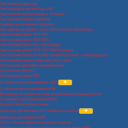
Светильники офисные
Светодиодные прожекторы IP65
Светильники декоративные и точечные
Светильники садово-парковые
Садовые на солнечных батареях
Светодиодные шнуры, сетки, блоки питания, аксессуары
Светильники серии ЛПО IP20
Светильники серии НПО, НББ
Светильники серии РКУ / ЖКУ Кобры
Светильники серии НПП, НСП IP54 (Банные)
Светильники серии ЛСП IP65 (люминисцентные + светодиодные)
Светильники термостойкие для саун и бань
Светильники аварийно-эвакуационные
Прожекторы ИО, МГЛ
Светильники серии ЛПБ
Стабилизаторы напряжения , ИБП
Стабилизаторы напряжения ИЭК
Резервные источники питания для охранно-пожарных систем
Стабилизаторы напряжения Volter
Опоры ЛЭП железобетонные
Арматура для монтажа ЛЭП и кабельных линий
Арматура для подвеса СИП
Плита ПЗК для закрытия кабеля в траншее
Линейная арматура и оборудование для монтажа ЛЭП