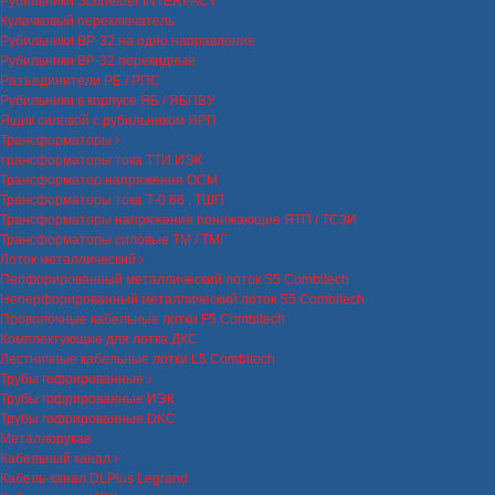
Рубильники Schneider INTERPACT
Кулачковый переключатель
Рубильники ВР-32 на одно направление
Рубильники ВР-32 перекидные
Разъединители РЕ / РПС
Рубильники в корпусе ЯБ / ЯБПВУ
Ящик силовой с рубильником ЯРП
Трансформаторы
трансформаторы тока ТТИ ИЭК
Трансформатор напряжения ОСМ
Трансформаторы тока Т-0.66 , ТШП
Трансформаторы напряжения понижающие ЯТП / ТСЗИ
Трансформаторы силовые ТМ / ТМГ
Лоток металлический
Перфорированный металлический лоток S5 Combitech
Неперфорированный металлический лоток S5 Combitech
Проволочные кабельные лотки F5 Combitech
Комплектующие для лотка ДКС
Лестничные кабельные лотки L5 Combitech
Трубы гофрированные
Трубы гофрированные ИЭК
Трубы гофрированные DKC
Металлорукав
Кабельный канал
Кабель-канал DLPlus Legrand