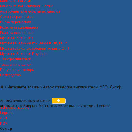
Кабель-канал ИЭК
Кабель-канал Schneider Electric
Аксессуары для кабельных каналов
Силовые разъемы
Вилка переносная
Розетка стационарная
Розетка переносная
Муфты кабельные
Муфты кабельные концевые КВТп, КНТп
Муфты кабельные соединительные СТП
Муфты кабельные Raychem
Электродвигатели
Товары на главной
Популярные товары
Распродажа
Интернет-магазин
Автоматические выключатели, УЗО, Дифф.
Автоматические выключатели
автоматы, таймеры
Автоматические выключатели
Legrand
Schneider Electric
Legrand
ABB
ИЭК
Фильтр