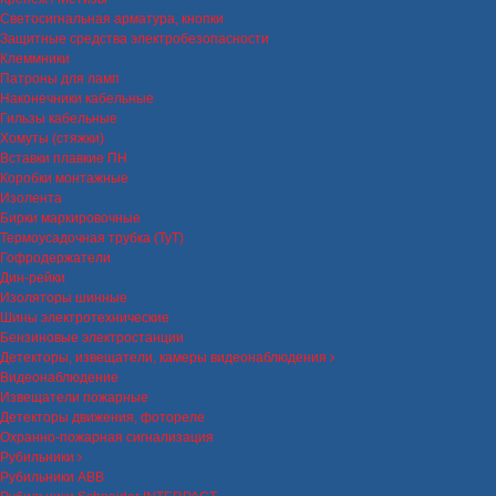
Светосигнальная арматура, кнопки
Защитные средства электробезопасности
Клеммники
Патроны для ламп
Наконечники кабельные
Гильзы кабельные
Хомуты (стяжки)
Вставки плавкие ПН
Коробки монтажные
Изолента
Бирки маркировочные
Термоусадочная трубка (ТуТ)
Гофродержатели
Дин-рейки
Изоляторы шинные
Шины электротехнические
Бензиновые электростанции
Детекторы, извещатели, камеры видеонаблюдения
Видеонаблюдение
Извещатели пожарные
Детекторы движения, фотореле
Охранно-пожарная сигнализация
Рубильники
Рубильники ABB