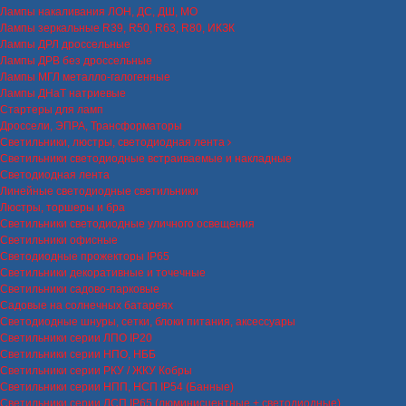
Лампы накаливания ЛОН, ДС, ДШ, МО
Лампы зеркальные R39, R50, R63, R80, ИКЗК
Лампы ДРЛ дроссельные
Лампы ДРВ без дроссельные
Лампы МГЛ металло-галогенные
Лампы ДНаТ натриевые
Стартеры для ламп
Дроссели, ЭПРА, Трансформаторы
Светильники, люстры, светодиодная лента
Светильники светодиодные встраиваемые и накладные
Светодиодная лента
Линейные светодиодные светильники
Люстры, торшеры и бра
Светильники светодиодные уличного освещения
Светильники офисные
Светодиодные прожекторы IP65
Светильники декоративные и точечные
Светильники садово-парковые
Садовые на солнечных батареях
Светодиодные шнуры, сетки, блоки питания, аксессуары
Светильники серии ЛПО IP20
Светильники серии НПО, НББ
Светильники серии РКУ / ЖКУ Кобры
Светильники серии НПП, НСП IP54 (Банные)
Светильники серии ЛСП IP65 (люминисцентные + светодиодные)