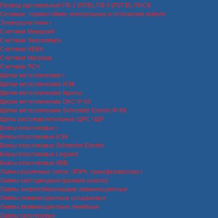
Провод одножильный ПВ-1 (ПУВ), ПВ-3 (ПУГВ), ПНСВ
Силовые, термостойкие, контрольные и оптические кабели
Электросчетчики
Счетчики Меркурий
Счетчики Энергомера
Счетчики НЕВА
Счетчики Матрица
Счетчики ПСЧ
Щитки металлические
Щитки металлические ИЭК
Щитки металлические Кронус
Щитки металлические DKC IP-65
Щитки металлические Schneider Electric IP-66
Щиты распределительные ЩРС / ЩР
Боксы пластиковые
Боксы пластиковые ИЭК
Боксы пластиковые Schneider Electric
Боксы пластиковые Legrand
Боксы пластиковые ABB
Лампы различных типов, ЭПРА, трансформаторы
Лампы светодиодные (разные цоколи)
Лампы энергосберегающие люминисцентные
Лампы люминисцентные штырьковые
Лампы люминисцентные линейные
Лампы галогеновые