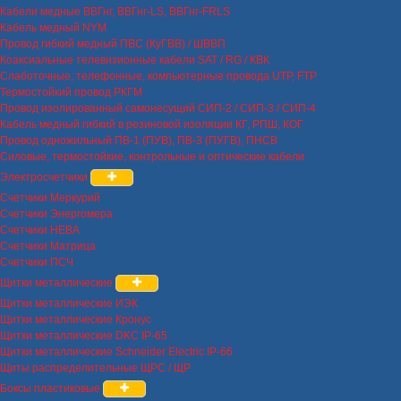
Кабели медные ВВГнг, ВВГнг-LS, ВВГнг-FRLS
Кабель медный NYM
Провод гибкий медный ПВС (КуГВВ) / ШВВП
Коаксиальные телевизионные кабели SAT / RG / КВК
Слаботочные, телефонные, компьютерные провода UTP, FTP
Термостойкий провод РКГМ
Провод изолированный самонесущий СИП-2 / СИП-3 / СИП-4
Кабель медный гибкий в резиновой изоляции КГ, РПШ, КОГ
Провод одножильный ПВ-1 (ПУВ), ПВ-3 (ПУГВ), ПНСВ
Силовые, термостойкие, контрольные и оптические кабели
Электросчетчики
Счетчики Меркурий
Счетчики Энергомера
Счетчики НЕВА
Счетчики Матрица
Счетчики ПСЧ
Щитки металлические
Щитки металлические ИЭК
Щитки металлические Кронус
Щитки металлические DKC IP-65
Щитки металлические Schneider Electric IP-66
Щиты распределительные ЩРС / ЩР
Боксы пластиковые