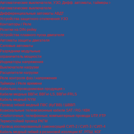
Автоматические выключатели, УЗО, Дифф. автоматы, таймеры
Автоматические выключатели
Дифференциальные автоматы АВДТ
Устройства защитного отключения УЗО
Контакторы / Реле
Розетки на DIN-рейку
Устройства плавного пуска двигателя
Автоматы защиты двигателя
Силовые автоматы
Разрядники модульные
ограничитель мощности
Индикаторы напряжения
Выключатели нагрузки
Расцепители нагрузки
Реле контроля фаз / напряжения
Таймеры / Реле времени
Кабельно-проводниковая продукция
Кабели медные ВВГнг, ВВГнг-LS, ВВГнг-FRLS
Кабель медный NYM
Провод гибкий медный ПВС (КуГВВ) / ШВВП
Коаксиальные телевизионные кабели SAT / RG / КВК
Слаботочные, телефонные, компьютерные провода UTP, FTP
Термостойкий провод РКГМ
Провод изолированный самонесущий СИП-2 / СИП-3 / СИП-4
Кабель медный гибкий в резиновой изоляции КГ, РПШ, КОГ