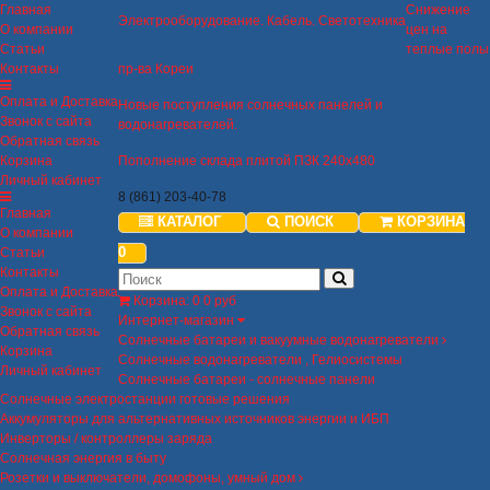
Главная
Снижение
Электрооборудование. Кабель. Светотехника
О компании
цен на
Статьи
теплые полы
Контакты
пр-ва Кореи
Оплата и Доставка
Новые поступления солнечных панелей и
Звонок с сайта
водонагревателей.
Обратная связь
Корзина
Пополнение склада плитой ПЗК 240х480
Личный кабинет
8 (861) 203-40-78
Главная
КАТАЛОГ
ПОИСК
КОРЗИНА
О компании
0
Статьи
Контакты
Оплата и Доставка
Корзина
:
0
0 руб
Звонок с сайта
Интернет-магазин
Обратная связь
Солнечные батареи и вакуумные водонагреватели
Корзина
Солнечные водонагреватели , Гелиосистемы
Личный кабинет
Солнечные батареи - солнечные панели
Солнечные электростанции готовые решения
Аккумуляторы для альтернативных источников энергии и ИБП
Инверторы / контроллеры заряда
Солнечная энергия в быту
Розетки и выключатели, домофоны, умный дом