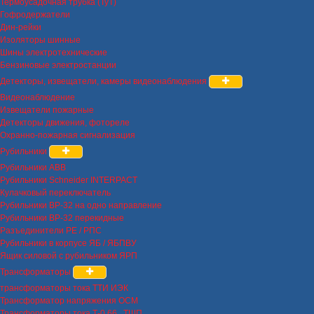
Термоусадочная трубка (ТуТ)
Гофродержатели
Дин-рейки
Изоляторы шинные
Шины электротехнические
Бензиновые электростанции
Детекторы, извещатели, камеры видеонаблюдения
Видеонаблюдение
Извещатели пожарные
Детекторы движения, фотореле
Охранно-пожарная сигнализация
Рубильники
Рубильники ABB
Рубильники Schneider INTERPACT
Кулачковый переключатель
Рубильники ВР-32 на одно направление
Рубильники ВР-32 перекидные
Разъединители РЕ / РПС
Рубильники в корпусе ЯБ / ЯБПВУ
Ящик силовой с рубильником ЯРП
Трансформаторы
трансформаторы тока ТТИ ИЭК
Трансформатор напряжения ОСМ
Трансформаторы тока Т-0.66 , ТШП