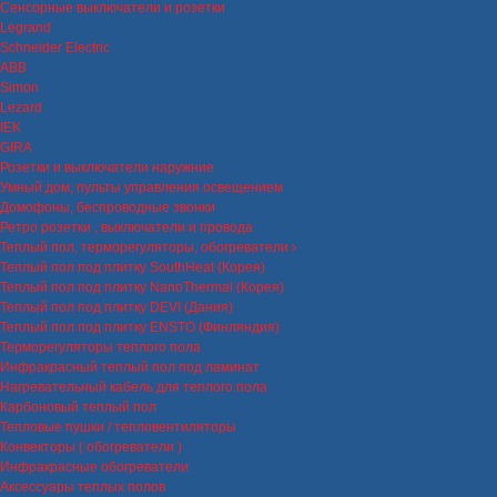
Сенсорные выключатели и розетки
Legrand
Schneider Electric
ABB
Simon
Lezard
IEK
GIRA
Розетки и выключатели наружние
Умный дом, пульты управления освещением
Домофоны, беспроводные звонки
Ретро розетки , выключатели и провода
Теплый пол, терморегуляторы, обогреватели
Теплый пол под плитку SouthHeat (Корея)
Теплый пол под плитку NanoThermal (Корея)
Теплый пол под плитку DEVI (Дания)
Теплый пол под плитку ENSTO (Финляндия)
Терморегуляторы теплого пола
Инфракрасный теплый пол под ламинат
Нагревательный кабель для теплого пола
Карбоновый теплый пол
Тепловые пушки / тепловентиляторы
Конвекторы ( обогреватели )
Инфракрасные обогреватели
Аксессуары теплых полов