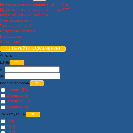
Муфты кабельные концевые КВТп, КНТп
Муфты кабельные соединительные СТП
Муфты кабельные Raychem
Электродвигатели
Товары на главной
Популярные товары
Распродажа
Сравнение
ПЕРЕЙТИ К СРАВНЕНИЮ
Фильтр
Цена
от
до
Колл-во полюсов
1 полюс (12)
2 полюса (3)
3 полюса (12)
4 полюса (4)
Ток нагрузки, А
6 (3)
10 (3)
16 (3)